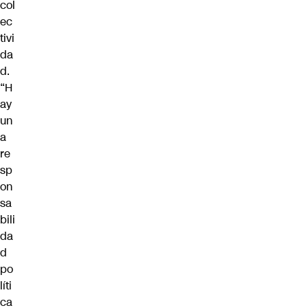
col
ec
tivi
da
d.
“H
ay
un
a
re
sp
on
sa
bili
da
d
po
líti
ca