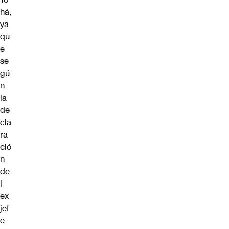
há,
ya
qu
e
se
gú
n
la
de
cla
ra
ció
n
de
l
ex
jef
e