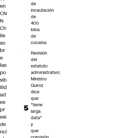
de
en
incautación
CN
de
N
400
Ch
kilos
ile
de
so
cocaína
br
Revisión
e
del
las
estatuto
po
administrativo:
Ministro
sib
Quiroz
ilid
dice
ad
que
es
"tiene
pr
larga
esi
data"
de
y
que
nci
comisión