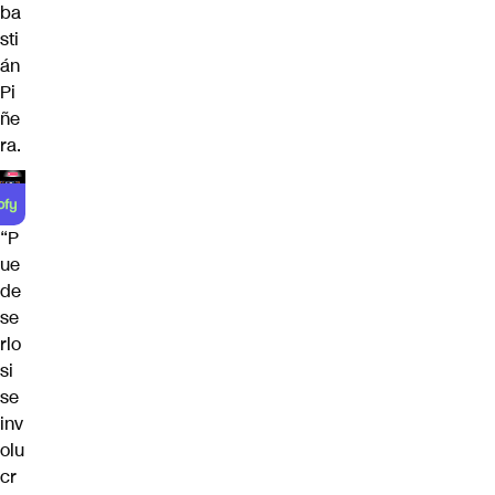
ba
sti
án
Pi
ñe
ra.
“P
ue
de
se
rlo
si
se
inv
olu
cr