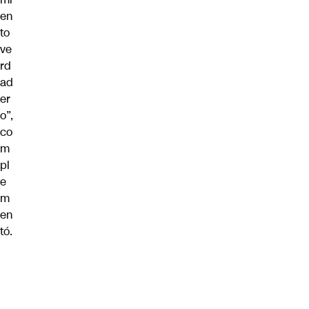
en
to
ve
rd
ad
er
o”,
co
m
pl
e
m
en
tó.