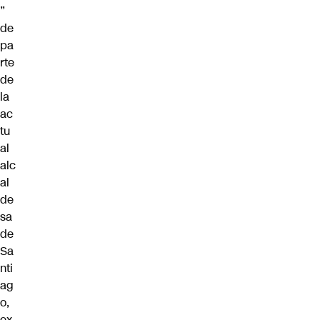
”
de
pa
rte
de
la
ac
tu
al
alc
al
de
sa
de
Sa
nti
ag
o,
ex