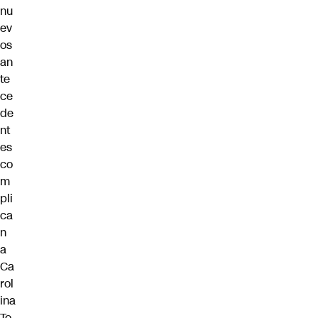
nu
ev
os
an
te
ce
de
nt
es
co
m
pli
ca
n
a
Ca
rol
ina
To