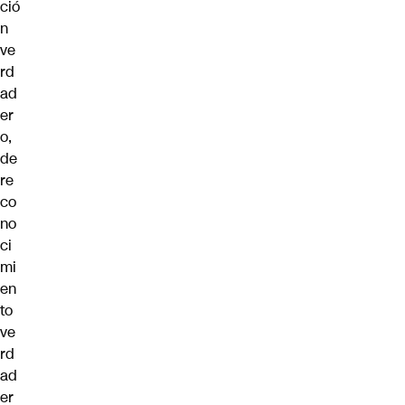
ció
n
ve
rd
ad
er
o,
de
re
co
no
ci
mi
en
to
ve
rd
ad
er