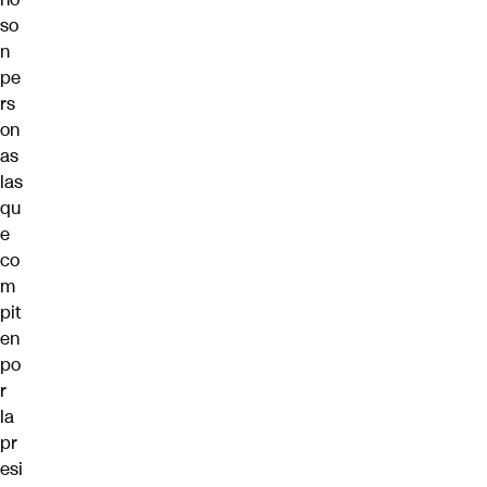
so
n
pe
rs
on
as
las
qu
e
co
m
pit
en
po
r
la
pr
esi