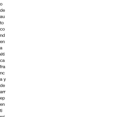
o
de
au
to
co
nd
en
a
éti
ca
fra
nc
a y
de
arr
ep
en
ti
mi