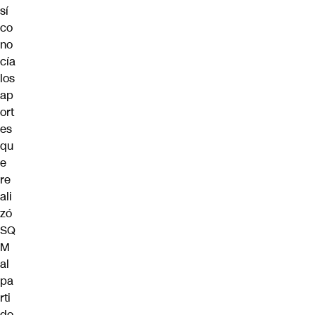
sí
co
no
cía
los
ap
ort
es
qu
e
re
ali
zó
SQ
M
al
pa
rti
do