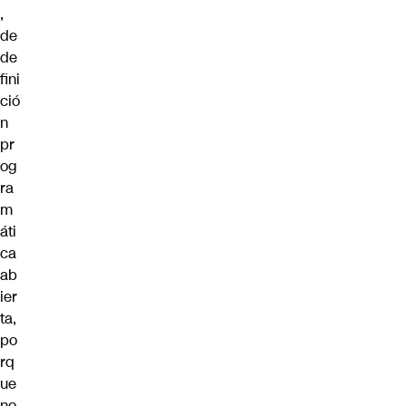
,
de
de
fini
ció
n
pr
og
ra
m
áti
ca
ab
ier
ta,
po
rq
ue
no