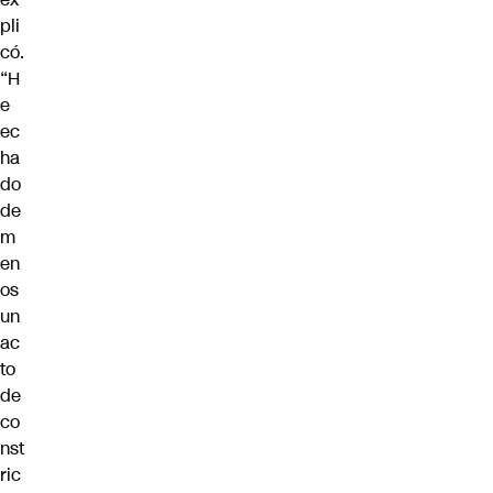
pli
có.
“H
e
ec
ha
do
de
m
en
os
un
ac
to
de
co
nst
ric