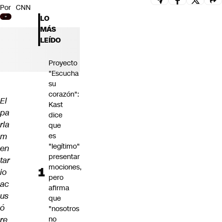
Por
CNN
Futuro 360
LO
Opinión
MÁS
LEÍDO
Proyecto
"Escucha
su
corazón":
El
Kast
pa
dice
rla
que
m
es
"legítimo"
en
presentar
tar
mociones,
io
pero
ac
afirma
us
que
ó
"nosotros
re
no