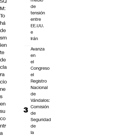
medio
SQ
de
M:
tensión
To
entre
há
EE.UU.
de
e
sm
Irán
ien
Avanza
te
en
de
el
cla
Congreso
ra
el
Registro
cio
Nacional
ne
de
s
Vándalos:
en
Comisión
su
de
co
Seguridad
ntr
de
la
a