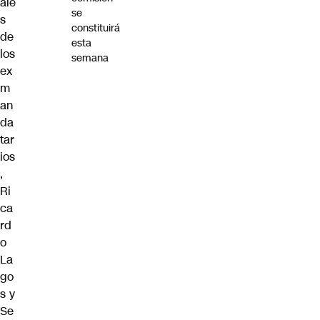
ale
se
s
constituirá
de
esta
los
semana
ex
m
an
da
tar
ios
,
Ri
ca
rd
o
La
go
s y
Se