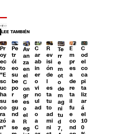
LEE TAMBIÉN
Pr
C
R
E
C
Pe
Av
Te
oy
ar
ev
m
od
tr
an
rr
ec
ab
isi
pr
el
ól
za
e
to
in
ón
es
co
eo
en
m
"E
er
de
a
ca
su
el
ot
sc
o
l
de
pi
be
C
o
uc
vi
es
re
ta
po
on
de
ha
nc
ta
ta
liz
r
gr
m
su
ul
tu
il
ar
se
es
ag
co
ad
to
fu
á
gu
o
ni
ra
o
ad
e
el
nd
el
tu
zó
a
mi
co
10
a
R
d
n"
C
ni
nd
0
se
eg
7,