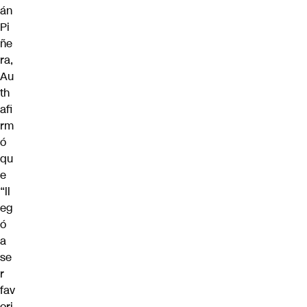
án
Pi
ñe
ra,
Au
th
afi
rm
ó
qu
e
“ll
eg
ó
a
se
r
fav
ori