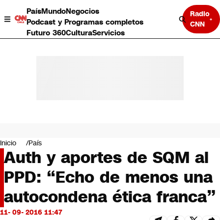
País
Mundo
Negocios
Radio
Podcast y Programas completos
CNN
Futuro 360
Cultura
Servicios
País
Mundo
Negocios
Inicio
País
Auth y aportes de SQM al
Deportes
Programas completos
PPD: “Echo de menos una
Cultura
Servicios
autocondena ética franca”
Bits
CNN Data
11- 09- 2016 11:47
CNN tiempo