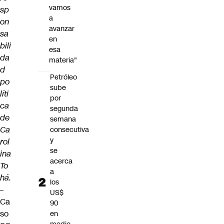
vamos
sp
a
on
avanzar
sa
en
bili
esa
da
materia"
d
Petróleo
po
sube
líti
por
ca
segunda
de
semana
Ca
consecutiva
y
rol
se
ina
acerca
To
a
há.
los
–
US$
Ca
90
so
en