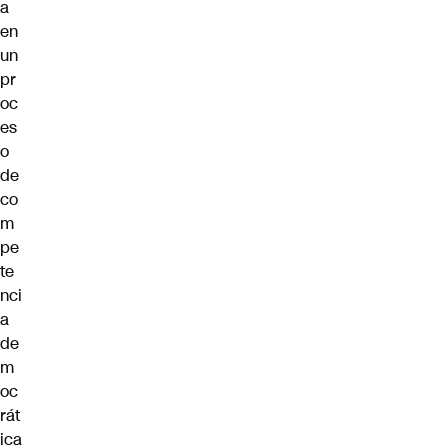
a
en
un
pr
oc
es
o
de
co
m
pe
te
nci
a
de
m
oc
rát
ica