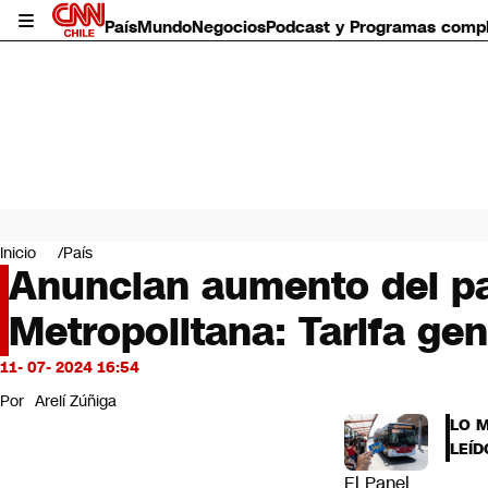
País
Mundo
Negocios
Podcast y Programas comp
País
Mundo
Inicio
País
Negocios
Anuncian aumento del pas
Deportes
Metropolitana: Tarifa gen
Programas completos
Cultura
Servicios
11- 07- 2024 16:54
Bits
Por
Arelí Zúñiga
CNN Data
LO 
CNN tiempo
LEÍD
Futuro 360
El Panel
Opinión