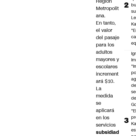
Región
b
Metropolit
su
ana.
Le
En tanto,
Ka
el valor
"E
c
del pasaje
eq
para los
adultos
Ig
mayores y
Im
escolares
"I
po
increment
a
ará $10.
d
La
se
medida
de
se
Go
aplicará
"E
en los
pr
Ka
servicios
es
subsidiad