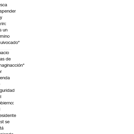
usca
spender
y
rin:
s un
amino
uivocado"
nacio
as de
maginacción"
r
genda
e
guridad
l
bierno:
l
esidente
st se
tá