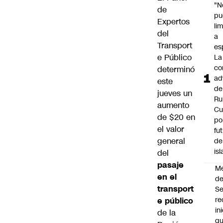
"N
de
pu
Expertos
li
del
a
Transport
es
e Público
La
co
determinó
ad
este
de
jueves un
Ru
aumento
Cu
de $20 en
po
el valor
fu
general
de
isl
del
pasaje
M
en el
de
transport
S
re
e público
in
de la
q