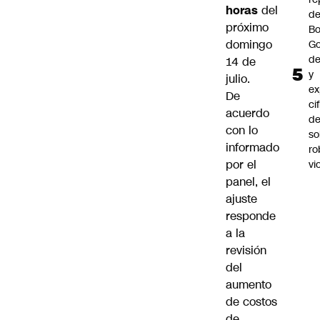
horas
del
d
próximo
Bo
domingo
Go
de
14 de
y
julio.
ex
De
ci
acuerdo
de
con lo
so
informado
ro
por el
vi
panel, el
ajuste
responde
a la
revisión
del
aumento
de costos
de