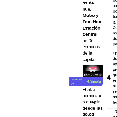
po
os de
oc
bus,
po
Metro y
to
Tren Nos-
la
Estación
Co
n
Central
de
en 36
pa
comunas
de la
Ej
de
capital.
ap
pr
q
Lea el
es
powered
artículo
by
el
El alza
se
comenzar
c
á a
regir
fe
desde las
Tr
00:00
re