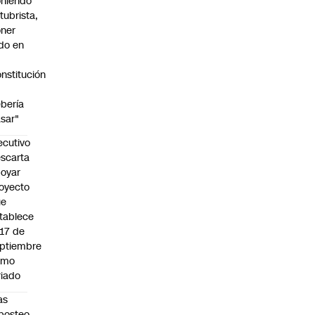
niendo
tubrista,
ner
do en
nstitución
o
bería
sar"
ecutivo
scarta
oyar
oyecto
ue
tablece
 17 de
ptiembre
omo
riado
as
posteo