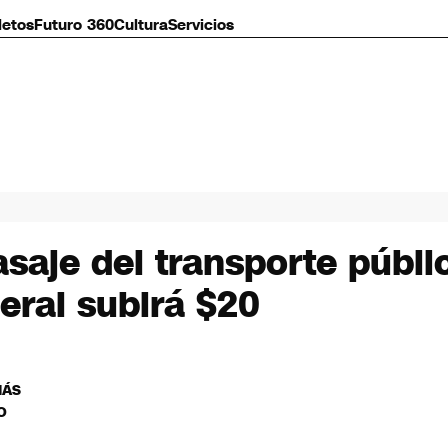
letos
Futuro 360
Cultura
Servicios
aje del transporte públi
eral subirá $20
MÁS
O