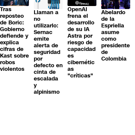
Tras
OpenAI
Llaman a
Abelardo
reposteo
frena el
no
de la
de Boric:
desarrollo
utilizarlo:
Espriella
Gobierno
de su IA
Sernac
asume
defiende y
Astra por
emite
como
explica
riesgo de
alerta de
presidente
cifras de
capacidad
seguridad
de
Kast sobre
es
por
Colombia
robos
cibernétic
defecto en
violentos
as
cinta de
"críticas"
escalada
y
alpinismo