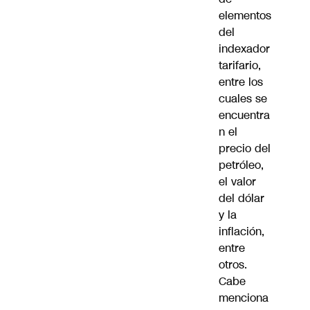
elementos
del
indexador
tarifario,
entre los
cuales se
encuentra
n el
precio del
petróleo,
el valor
del dólar
y la
inflación,
entre
otros.
Cabe
menciona