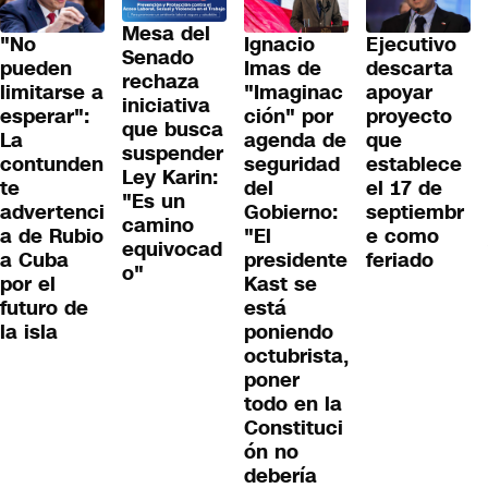
Mesa del
"No
Ignacio
Ejecutivo
Senado
pueden
Imas de
descarta
rechaza
limitarse a
"Imaginac
apoyar
iniciativa
esperar":
ción" por
proyecto
que busca
La
agenda de
que
suspender
contunden
seguridad
establece
Ley Karin:
te
del
el 17 de
"Es un
advertenci
Gobierno:
septiembr
camino
a de Rubio
"El
e como
equivocad
a Cuba
presidente
feriado
o"
por el
Kast se
futuro de
está
la isla
poniendo
octubrista,
poner
todo en la
Constituci
ón no
debería