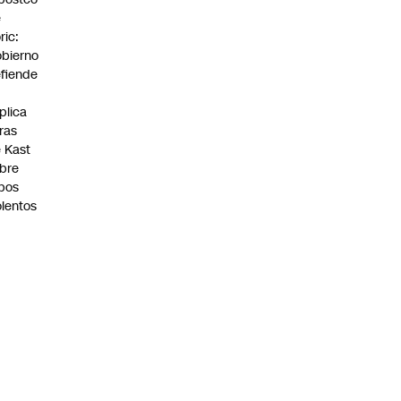
e
ric:
bierno
fiende
plica
fras
 Kast
bre
bos
olentos