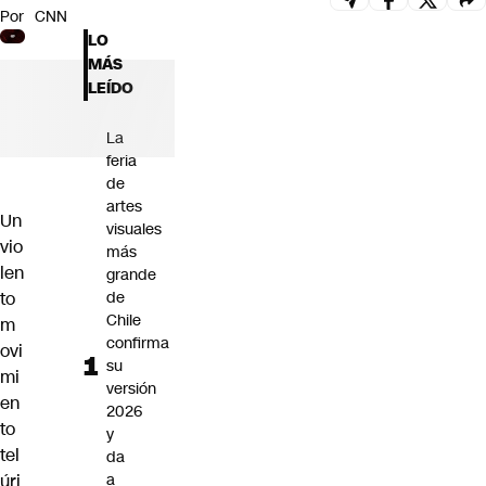
Por
CNN
Futuro 360
LO
Opinión
MÁS
LEÍDO
La
feria
de
artes
Un
visuales
vio
más
len
grande
to
de
Chile
m
confirma
ovi
su
mi
versión
en
2026
to
y
tel
da
úri
a