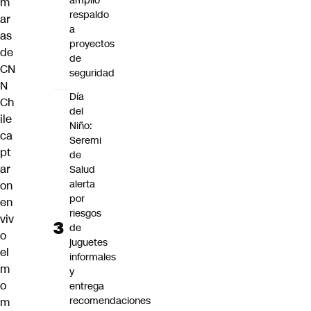
amplio
m
respaldo
ar
a
as
proyectos
de
de
CN
seguridad
N
Día
Ch
del
ile
Niño:
ca
Seremi
pt
de
ar
Salud
alerta
on
por
en
riesgos
viv
de
o
juguetes
el
informales
m
y
o
entrega
recomendaciones
m