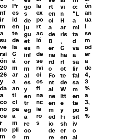
co
Pr
la
ón
go
rt
vi
o:
nf
es
ex
an
s
en
n
“L
ir
id
po
ua
de
ci
H
a
m
en
rt
l
ju
a
ar
mi
a
te
ac
se
gu
de
ris
ta
su
de
ió
m
et
B
,
d
ve
la
n
od
es
er
C
va
rsi
C
de
er
inf
na
ha
a
ón
á
se
a
or
rd
rl
sa
20
m
rvi
de
m
o
ot
lir
26
ar
ci
4,
al
Fo
te
fal
y
a
os
3
es
nt
de
sa
da
an
fi
%
y
ai
W
m
a
ti
na
a
en
ne
itt
en
co
ci
nc
3,
tr
en
e
te
no
pa
ie
5
eg
m
y
po
ce
a
ro
%
a
ed
Fi
sit
r
m
s
re
io
sh
iv
no
pli
co
de
er
o
m
o
m
re
en
al