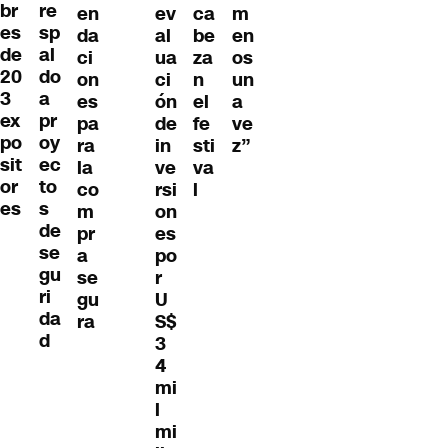
br
re
en
ev
ca
m
es
sp
da
al
be
en
de
al
ci
ua
za
os
20
do
on
ci
n
un
3
a
es
ón
el
a
ex
pr
pa
de
fe
ve
po
oy
ra
in
sti
z”
sit
ec
la
ve
va
or
to
co
rsi
l
es
s
m
on
de
pr
es
se
a
po
gu
se
r
ri
gu
U
da
ra
S$
d
3
4
mi
l
mi