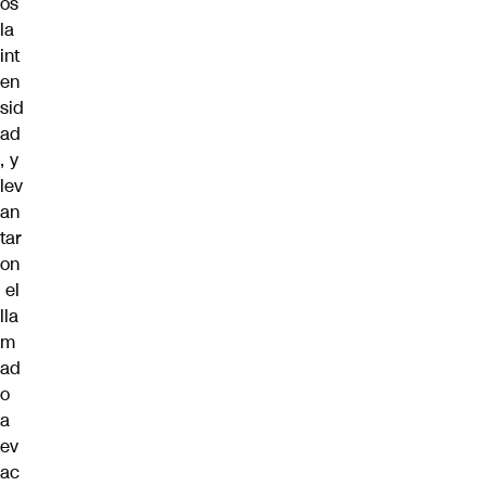
os
la
int
en
sid
ad
, y
lev
an
tar
on
el
lla
m
ad
o
a
ev
ac