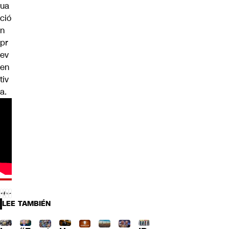
ua
ció
n
pr
ev
en
tiv
a.
LEE TAMBIÉN