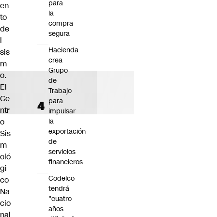
para
en
la
to
compra
de
segura
l
Hacienda
sis
crea
m
Grupo
o.
de
El
Trabajo
Ce
para
ntr
impulsar
o
la
exportación
Sis
de
m
servicios
oló
financieros
gi
Codelco
co
tendrá
Na
"cuatro
cio
años
nal