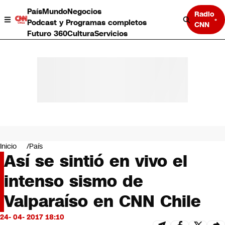
País
Mundo
Negocios
Radio
Podcast y Programas completos
CNN
Futuro 360
Cultura
Servicios
País
Mundo
Negocios
Inicio
País
Así se sintió en vivo el
Deportes
Programas completos
intenso sismo de
Cultura
Servicios
Valparaíso en CNN Chile
Bits
CNN Data
24- 04- 2017 18:10
CNN tiempo