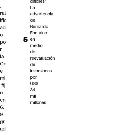
difíciles":
,
La
rat
advertencia
ific
de
Bernardo
ad
Fontaine
o
en
po
medio
r
de
la
reevaluación
On
de
e
inversiones
por
mi,
US$
fij
34
ó
mil
en
millones
6,
9
gr
ad