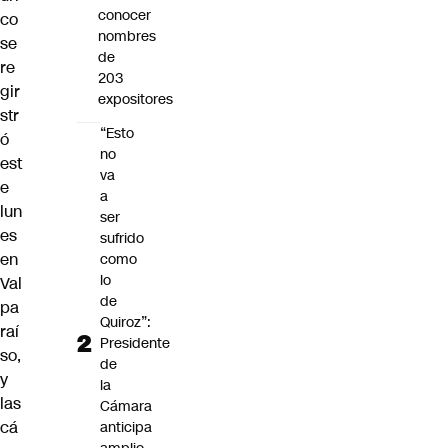
conocer
co
nombres
se
de
re
203
gir
expositores
str
“Esto
ó
no
est
va
e
a
lun
ser
es
sufrido
en
como
lo
Val
de
pa
Quiroz”:
raí
Presidente
so,
de
y
la
las
Cámara
cá
anticipa