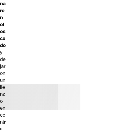
ña
ro
n
el
es
cu
do
y
de
jar
on
un
lie
nz
o
en
co
ntr
a