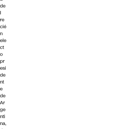
de
l
re
cié
n
ele
ct
o
pr
esi
de
nt
e
de
Ar
ge
nti
na,