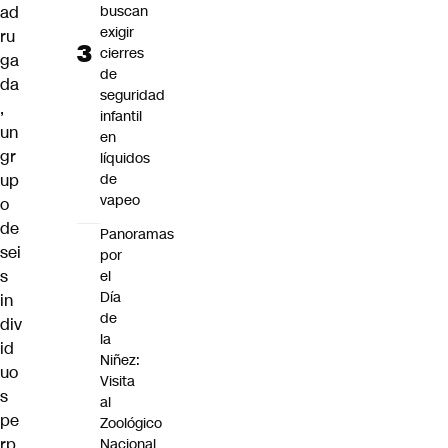
ad
buscan
exigir
ru
cierres
ga
de
da
seguridad
,
infantil
un
en
gr
líquidos
up
de
vapeo
o
de
Panoramas
sei
por
s
el
Día
in
de
div
la
id
Niñez:
uo
Visita
s
al
pe
Zoológico
rp
Nacional