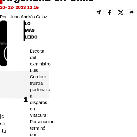
Futuro 360
20- 12- 2023 13:15
Opinión
Por
Juan Andrés Galaz
LO
MÁS
LEÍDO
Escolta
del
exministro
Luis
Cordero
frustra
portonazo
a
disparos
en
Vitacura:
[d
Persecución
sh
terminó
_tu
con