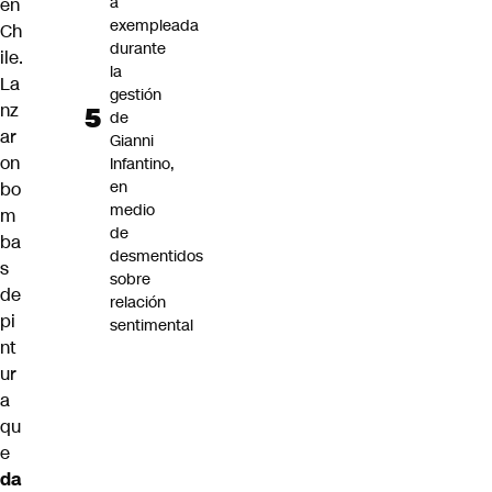
a
en
exempleada
Ch
durante
ile
.
la
La
gestión
nz
de
ar
Gianni
on
Infantino,
en
bo
medio
m
de
ba
desmentidos
s
sobre
de
relación
pi
sentimental
nt
ur
a
qu
e
da