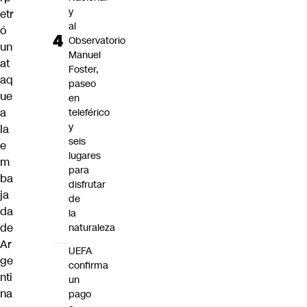
y
etr
al
ó
Observatorio
un
Manuel
at
Foster,
aq
paseo
ue
en
a
teleférico
y
la
seis
e
lugares
m
para
ba
disfrutar
ja
de
da
la
de
naturaleza
Ar
UEFA
ge
confirma
nti
un
na
pago