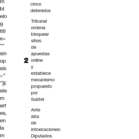
m
cinco
bl
detenidos
elo
Tribunal
g
ordena
titl
bloquear
e=
sitios
””
de
sin
apuestas
online
op
y
sis
establece
=”
mecanismo
”]E
propuesto
ste
por
m
Subtel
art
Ante
es,
alza
en
de
la
intoxicaciones:
m
Diputados