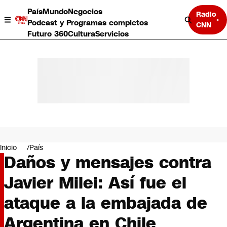
País
Mundo
Negocios
Radio
Podcast y Programas completos
CNN
Futuro 360
Cultura
Servicios
País
Mundo
Negocios
Inicio
País
Daños y mensajes contra
Deportes
Programas completos
Javier Milei: Así fue el
Cultura
Servicios
ataque a la embajada de
Bits
CNN Data
Argentina en Chile
CNN tiempo