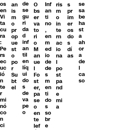
de
os
se
Inf
an
O
ris
s
se
en
sa
an
is
bs
m
pr
gu
Vi
be
ti
m
er
o
im
ri
ta
ha
no
o
va
in
er
da
cu
st
,
pr
to
te
os
d
ra
a
en
op
ri
rn
do
inf
:
ah
m
ue
o
ac
s
an
Pe
or
ed
st
M
io
dí
til
rs
a
io
o
an
na
as
en
ec
de
de
po
ue
l
líq
uc
l
de
r
l
po
ui
ió
ca
s
Su
Fo
st
do
n
so
m
bt
st
pa
s
te
en
el
er,
nd
de
r
ti
pa
e
va
mi
do
se
mi
pe
nó
s
o
a
o
co
so
en
n
br
te
ci
e
lef