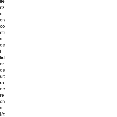
lie
nz
o
en
co
ntr
a
de
l
líd
er
de
ult
ra
de
re
ch
a.
[/d