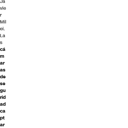
Ja
vie
r
Mil
ei
.
La
s
cá
m
ar
as
de
se
gu
rid
ad
ca
pt
ar