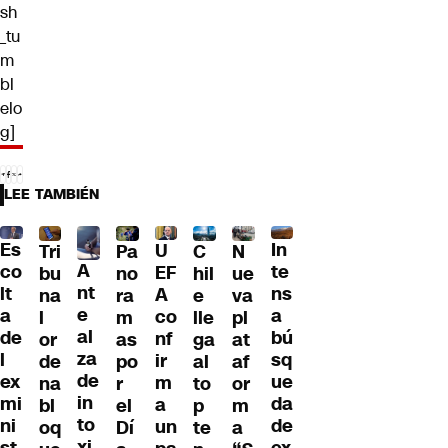
sh
_tu
m
bl
elo
g]
LEE TAMBIÉN
Es
In
U
Tri
Pa
C
N
A
co
te
EF
bu
no
hil
ue
nt
lt
ns
A
na
ra
e
va
e
a
a
co
l
m
lle
pl
al
de
bú
nf
or
as
ga
at
za
l
sq
ir
de
po
al
af
de
ex
ue
m
na
r
to
or
in
mi
da
a
bl
el
p
m
to
ni
de
un
oq
Dí
te
a
xi
st
ex