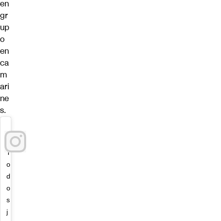
en
gr
up
o
en
ca
m
ari
ne
s.
T
o
d
o
s
j