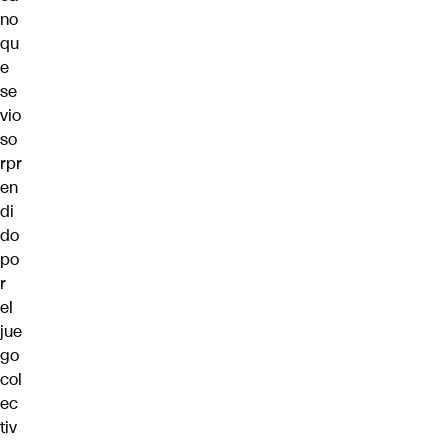
no
qu
e
se
vio
so
rpr
en
di
do
po
r
el
jue
go
col
ec
tiv