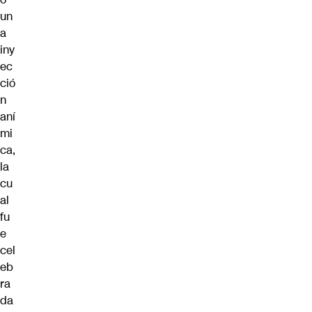
un
a
iny
ec
ció
n
aní
mi
ca,
la
cu
al
fu
e
cel
eb
ra
da