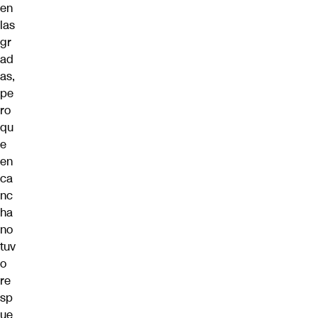
en
las
gr
ad
as,
pe
ro
qu
e
en
ca
nc
ha
no
tuv
o
re
sp
ue