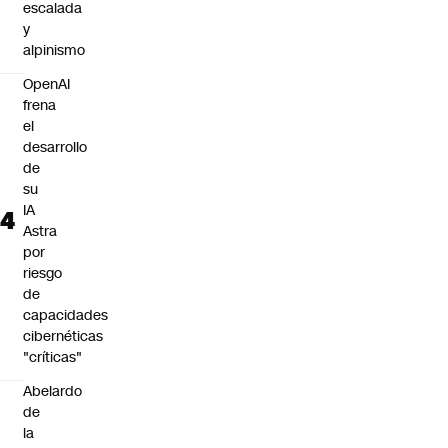
escalada
y
alpinismo
OpenAI
frena
el
desarrollo
de
su
IA
Astra
por
riesgo
de
capacidades
cibernéticas
"críticas"
Abelardo
de
la