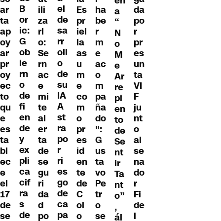
en
B
el
ili
Es
ha
da
ar
a
or
de
za
pr
be
po
ta
“
ic:
sa
rl
iel
r
r
ap
N
G
rr
o:
la
m
pr
oy
o
ob
oll
Se
as
e
es
ar
M
ie
o
rn
u
ac
un
pr
e
rn
de
ac
m
o
ta
oy
Ar
o
su
e
e
m
VI
ec
re
de
IA
mi
co
pa
F
to
pi
fi
A
te
m
ña
ju
qu
en
en
st
al
o
do
nt
e
to
de
ra
er
pr
":
o
es
de
y
po
ta
es
G
al
ta
Se
ex
r
de
id
us
se
bl
nt
pli
ri
se
en
ta
na
ec
ir
ca
es
gu
te
vo
do
e
Ta
cif
go
ri
de
Pe
r
el
nt
ra
de
da
C
tr
Fi
17
o”
s
ca
d
ol
o
de
de
,
de
pa
po
o
se
l
se
ál