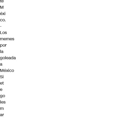
te
M
éxi
co.
-
Los
memes
por
la
goleada
a
México
Si
et
e
go
les
m
ar