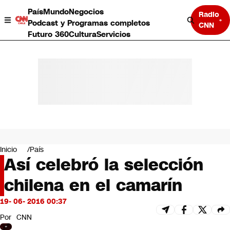
País
Mundo
Negocios
Radio
Podcast y Programas completos
CNN
Futuro 360
Cultura
Servicios
País
Mundo
Negocios
Inicio
País
Así celebró la selección
Deportes
Programas completos
chilena en el camarín
Cultura
Servicios
19- 06- 2016 00:37
Bits
CNN Data
Por
CNN
CNN tiempo