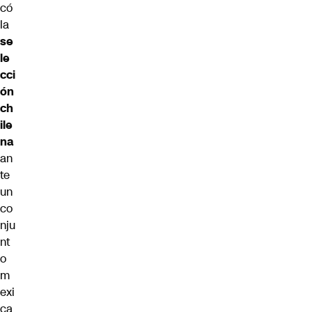
có
la
se
le
cci
ón
ch
ile
na
an
te
un
co
nju
nt
o
m
exi
ca