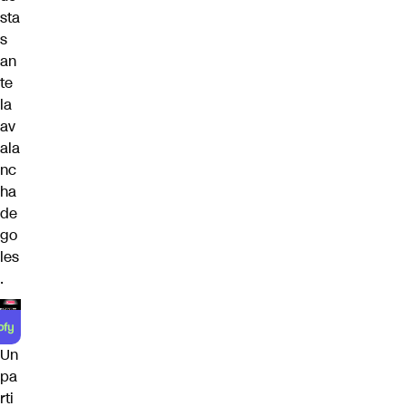
sta
s
an
te
la
av
ala
nc
ha
de
go
les
.
Un
pa
rti