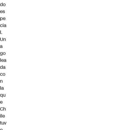
do
es
pe
cia
l.
Un
a
go
lea
da
co
n
la
qu
e
Ch
ile
tuv
o