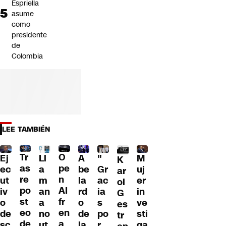
Espriella
asume
como
presidente
de
Colombia
LEE TAMBIÉN
Tr
O
Ll
A
"
M
Ej
K
as
pe
a
be
Gr
uj
ec
ar
re
n
m
la
ac
er
ut
ol
po
AI
an
rd
ia
in
iv
G
st
fr
a
o
s
ve
o
es
eo
en
no
de
po
sti
de
tr
de
a
ut
la
r
ga
sc