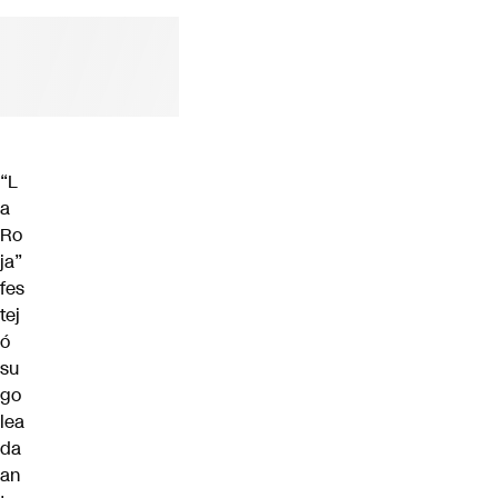
Futuro 360
Opinión
“L
a
Ro
ja”
fes
tej
ó
su
go
lea
da
an