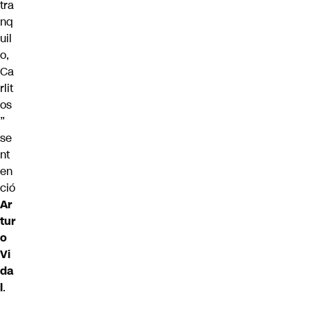
tra
nq
uil
o,
Ca
rlit
os
”
se
nt
en
ció
Ar
tur
o
Vi
da
l
.