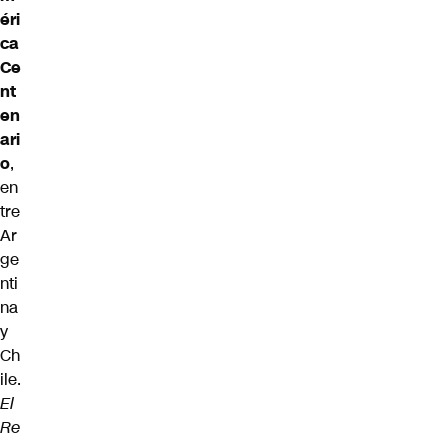
éri
ca
Ce
nt
en
ari
o
,
en
tre
Ar
ge
nti
na
y
Ch
ile.
El
Re