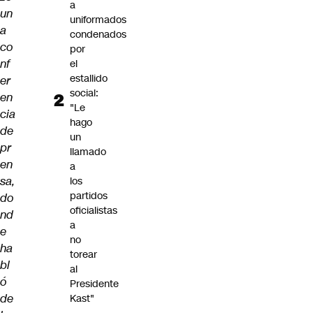
a
un
uniformados
a
condenados
co
por
nf
el
estallido
er
social:
en
"Le
cia
hago
de
un
pr
llamado
en
a
sa,
los
partidos
do
oficialistas
nd
a
e
no
ha
torear
bl
al
ó
Presidente
de
Kast"