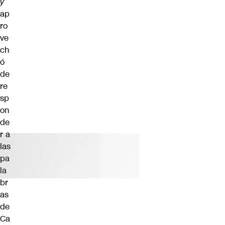
y
ap
ro
ve
ch
ó
de
re
sp
on
de
r a
las
pa
la
br
as
de
Ca