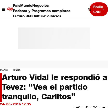
País
Mundo
Negocios
Radio
Podcast y Programas completos
CNN
Futuro 360
Cultura
Servicios
País
Mundo
Negocios
Inicio
País
Arturo Vidal le respondió a
Deportes
Programas completos
Tevez: “Vea el partido
Cultura
Servicios
tranquilo, Carlitos”
Bits
CNN Data
24- 06- 2016 17:35
CNN tiempo