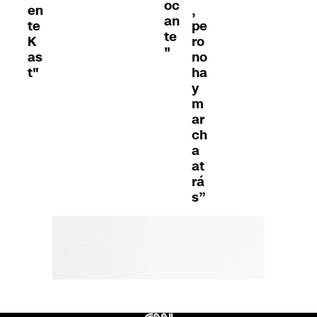
oc
en
,
an
te
pe
te
K
ro
"
as
no
t"
ha
y
m
ar
ch
a
at
rá
s”