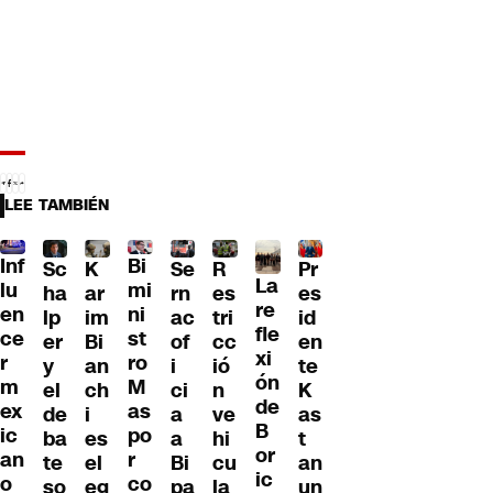
LEE TAMBIÉN
Inf
Bi
Sc
K
Se
Pr
R
La
lu
mi
ha
ar
rn
es
es
re
en
ni
lp
im
ac
id
tri
fle
ce
st
er
Bi
of
en
cc
xi
r
ro
y
an
i
te
ió
ón
m
M
el
ch
ci
K
n
de
ex
as
de
i
a
as
ve
B
ic
po
ba
es
a
t
hi
or
an
r
te
el
Bi
an
cu
ic
o
co
so
eg
pa
un
la