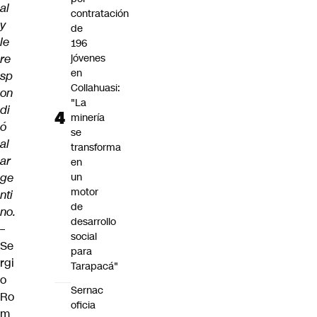
al
contratación
y
de
le
196
re
jóvenes
en
sp
Collahuasi:
on
"La
di
minería
ó
se
al
transforma
ar
en
ge
un
motor
nti
de
no.
desarrollo
–
social
Se
para
rgi
Tarapacá"
o
Sernac
Ro
oficia
m