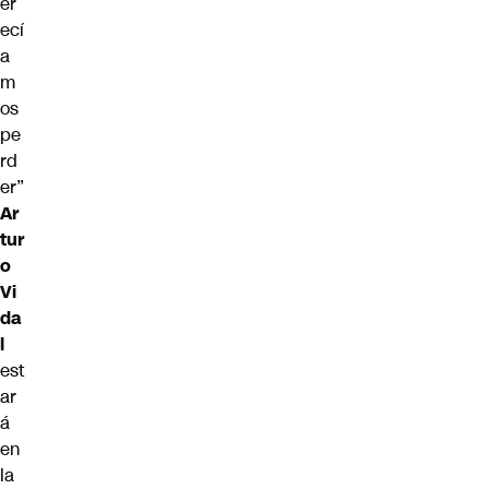
er
ecí
a
m
os
pe
rd
er”
Ar
tur
o
Vi
da
l
est
ar
á
en
la