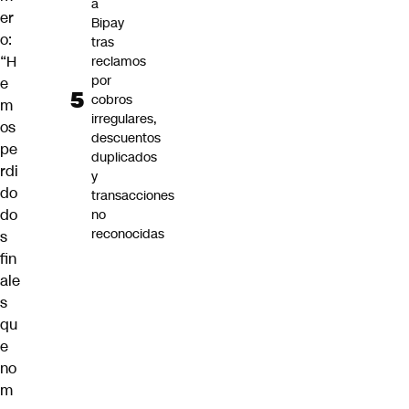
a
er
Bipay
o:
tras
“H
reclamos
por
e
cobros
m
irregulares,
os
descuentos
pe
duplicados
rdi
y
do
transacciones
do
no
reconocidas
s
fin
ale
s
qu
e
no
m