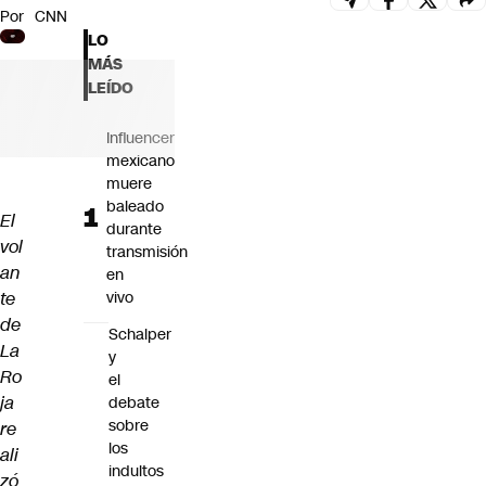
Por
CNN
Futuro 360
LO
Opinión
MÁS
LEÍDO
Influencer
mexicano
muere
baleado
El
durante
vol
transmisión
an
en
te
vivo
de
Schalper
La
y
Ro
el
ja
debate
sobre
re
los
ali
indultos
zó