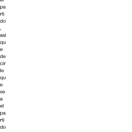
pa
rti
do
,
así
qu
e
de
cir
le
qu
e
ve
a
el
pa
rti
do