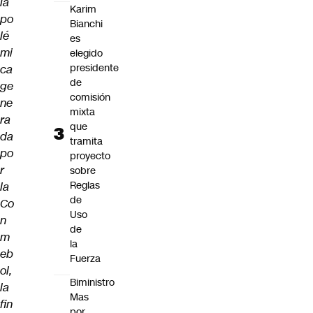
la
Karim
po
Bianchi
lé
es
mi
elegido
presidente
ca
de
ge
comisión
ne
mixta
ra
que
da
tramita
po
proyecto
r
sobre
Reglas
la
de
Co
Uso
n
de
m
la
eb
Fuerza
ol,
Biministro
la
Mas
fin
por