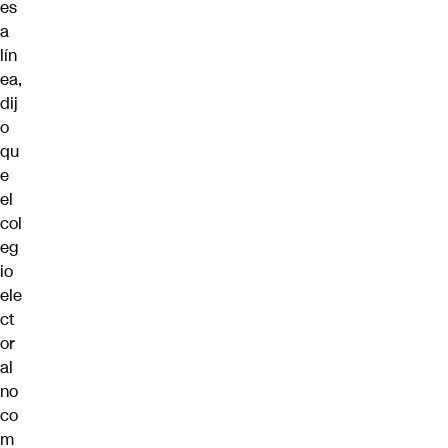
es
a
lín
ea,
dij
o
qu
e
el
col
eg
io
ele
ct
or
al
no
co
m