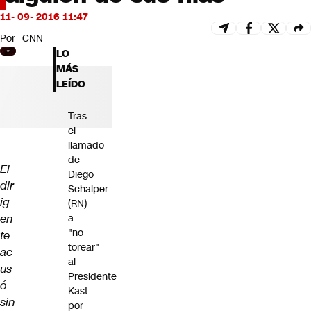
Futuro 360
11- 09- 2016 11:47
Opinión
Por
CNN
LO
MÁS
LEÍDO
Tras
el
llamado
de
El
Diego
dir
Schalper
ig
(RN)
en
a
"no
te
torear"
ac
al
us
Presidente
ó
Kast
sin
por