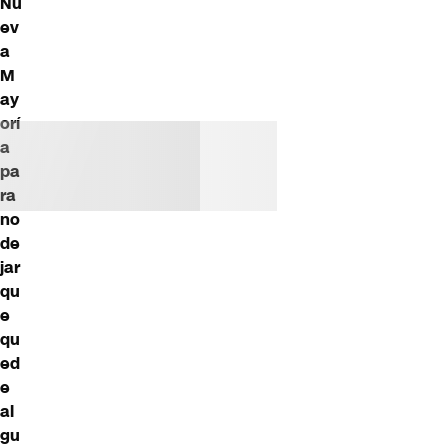
Nu
ev
a
M
ay
orí
a
pa
ra
no
de
jar
qu
e
qu
ed
e
al
gu