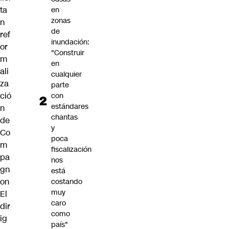
ta
en
zonas
n
de
ref
inundación:
or
"Construir
m
en
ali
cualquier
za
parte
ció
con
estándares
n
chantas
de
y
Co
poca
m
fiscalización
pa
nos
gn
está
on
costando
muy
El
caro
dir
como
ig
país"