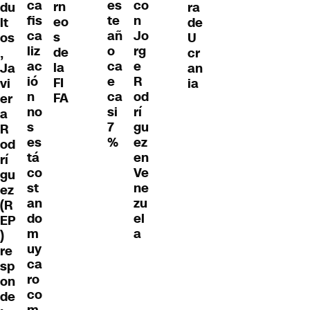
ca
es
co
rn
du
ra
fis
te
n
eo
lt
de
ca
añ
Jo
s
os
U
liz
o
rg
de
,
cr
ac
ca
e
la
Ja
an
ió
e
R
FI
vi
ia
n
ca
od
FA
er
no
si
rí
a
s
7
gu
R
es
%
ez
od
tá
en
rí
co
Ve
gu
st
ne
ez
an
zu
(R
do
el
EP
m
a
)
uy
re
ca
sp
ro
on
co
de