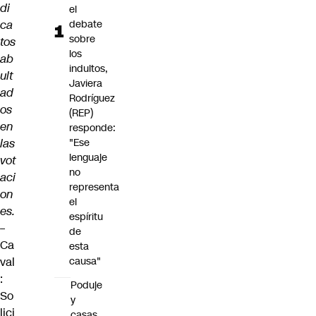
di
el
ca
debate
sobre
tos
los
ab
indultos,
ult
Javiera
ad
Rodríguez
os
(REP)
en
responde:
las
"Ese
lenguaje
vot
no
aci
representa
on
el
es.
espíritu
–
de
Ca
esta
val
causa"
:
Poduje
So
y
lici
casas