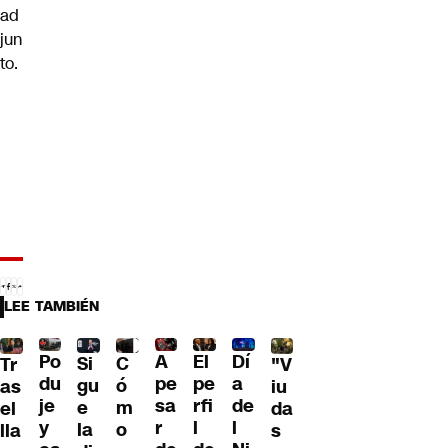
ad
jun
to.
LEE TAMBIÉN
Po
A
El
Dí
C
Si
Tr
"V
du
pe
pe
a
ó
gu
as
iu
je
sa
rfi
de
m
e
el
da
y
r
l
l
o
la
lla
s