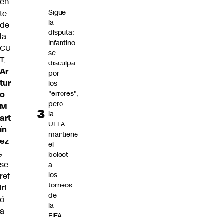
en
Sigue
te
la
de
disputa:
la
Infantino
CU
se
T,
disculpa
Ar
por
tur
los
"errores",
o
pero
M
la
art
UEFA
ín
mantiene
ez
el
,
boicot
se
a
los
ref
torneos
iri
de
ó
la
a
FIFA