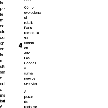
la
Cómo
po
evoluciona
lé
el
mi
retail:
ca
Paris
ele
remodela
cci
su
ón
tienda
en
en
Alto
la
Las
m
Condes
ulti
y
sin
suma
di
nuevos
cal
servicios
e
A
ins
pesar
isti
de
ó
registrar