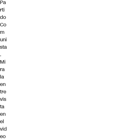
Pa
rti
do
Co
m
uni
sta
.
Mi
ra
la
en
tre
vis
ta
en
el
vid
eo