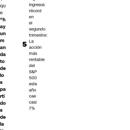
ingresos
qu
récord
e
en
“h
el
ay
segundo
un
trimestre:
m
La
an
acción
más
da
rentable
to
del
de
S&P
lo
500
s
este
pa
año
rti
cae
casi
do
7%
s
de
la