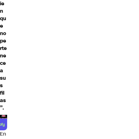
ie
n
qu
e
no
pe
rte
ne
ce
a
su
s
fil
as
”.
En