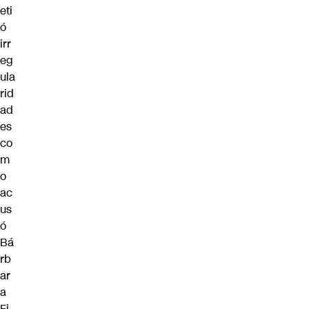
eti
ó
irr
eg
ula
rid
ad
es
co
m
o
ac
us
ó
Bá
rb
ar
a
Fi