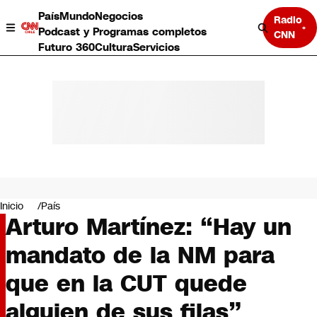
País
Mundo
Negocios
Radio
Podcast y Programas completos
CNN
Futuro 360
Cultura
Servicios
País
Mundo
Negocios
Inicio
País
Arturo Martínez: “Hay un
Deportes
Programas completos
mandato de la NM para
Cultura
Servicios
que en la CUT quede
Bits
CNN Data
alguien de sus filas”
CNN tiempo