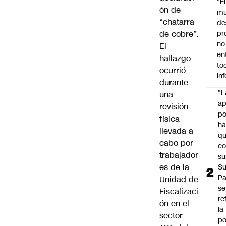
"É
ón de
m
“chatarra
de
de cobre”.
pr
no
El
en
hallazgo
to
ocurrió
in
durante
"L
una
ap
revisión
po
física
h
llevada a
q
cabo por
c
trabajador
su
es de la
Su
P
Unidad de
se
Fiscalizaci
re
ón en el
la
sector
po