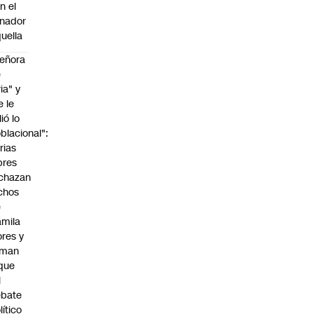
n el
nador
uella
eñora
e
ria" y
e le
lió lo
blacional":
rias
bres
chazan
chos
e
mila
ores y
aman
que
l
ebate
lítico