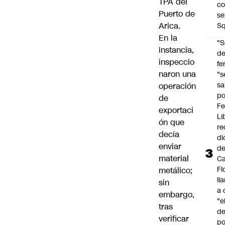
TPA del
co
Puerto de
se
Arica.
Sq
En la
"S
instancia,
d
inspeccio
fe
naron una
"s
sa
operación
po
de
Fe
exportaci
Li
ón que
re
decía
di
enviar
d
material
Ca
Fl
metálico;
ll
sin
a 
embargo,
"e
tras
d
verificar
po