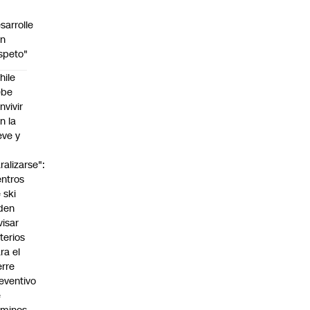
sarrolle
on
speto"
hile
ebe
nvivir
n la
eve y
o
ralizarse":
ntros
 ski
den
visar
iterios
ra el
erre
eventivo
e