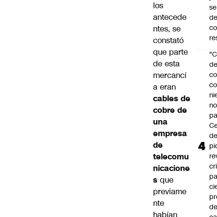
los
se
antecede
de
c
ntes, se
re
constató
que parte
"C
de esta
d
mercancí
co
co
a eran
ni
cables de
n
cobre de
pa
una
Ce
empresa
de
de
pi
telecomu
re
cr
nicacione
pa
s
que
ci
previame
pr
nte
d
habían