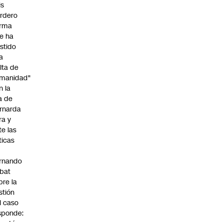
is
rdero
irma
e ha
istido
a
alta de
manidad"
n la
ja de
rnarda
ra y
te las
íticas
rnando
bat
bre la
stión
l caso
sponde: