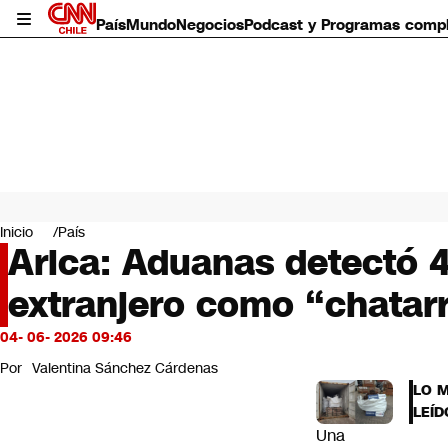
País
Mundo
Negocios
Podcast y Programas comp
País
Mundo
Inicio
País
Negocios
Arica: Aduanas detectó 4
Deportes
extranjero como “chatar
Programas completos
Cultura
Servicios
04- 06- 2026 09:46
Bits
Por
Valentina Sánchez Cárdenas
CNN Data
LO 
CNN tiempo
LEÍD
Futuro 360
Una
Opinión