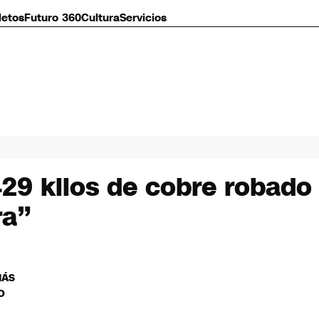
letos
Futuro 360
Cultura
Servicios
29 kilos de cobre robado
ra”
MÁS
O