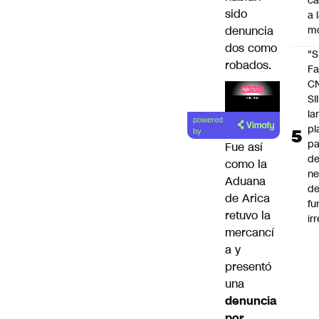
c
sido
a 
denuncia
m
dos como
"S
robados.
Fa
C
SII
Lea el
la
powered
pl
artículo
by
pa
Fue así
de
como la
ne
Aduana
d
de Arica
fu
retuvo la
ir
mercancí
a y
presentó
una
denuncia
por