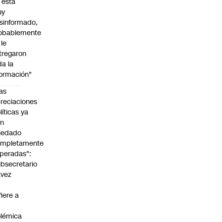
l está
uy
sinformado,
obablemente
 le
tregaron
da la
formación"
as
reciaciones
líticas ya
an
uedado
ompletamente
peradas":
bsecretario
avez
fiere a
lémica