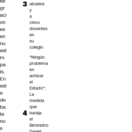
Mi
abuelos
gr
y
aci
a
on
cinco
docentes
es
en
en
su
nu
colegio
est
ro
"Ningún
problema
pa
en
ís.
achicar
En
el
est
Estado":
e
La
de
medida
ba
que
baraja
te
el
no
Biministro
s
Daniel