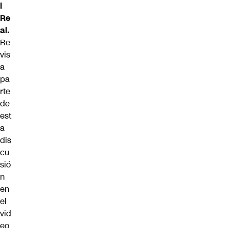
l
Re
al.
Re
vis
a
pa
rte
de
est
a
dis
cu
sió
n
en
el
vid
eo