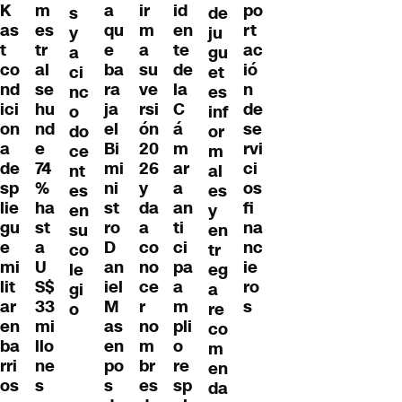
K
a
ir
id
po
m
de
s
as
qu
m
en
rt
es
ju
y
t
e
a
te
ac
tr
gu
a
co
ba
su
de
ió
al
et
ci
nd
ra
ve
la
n
se
es
nc
ici
ja
rsi
C
de
hu
inf
o
on
el
ón
á
se
nd
or
do
a
Bi
20
m
rvi
e
m
ce
de
mi
26
ar
ci
74
al
nt
sp
ni
y
a
os
%
es
es
lie
st
da
an
fi
ha
y
en
gu
ro
a
ti
na
st
en
su
e
D
co
ci
nc
a
tr
co
mi
an
no
pa
ie
U
eg
le
lit
iel
ce
a
ro
S$
a
gi
ar
M
r
m
s
33
re
o
en
as
no
pli
mi
co
ba
en
m
o
llo
m
rri
po
br
re
ne
en
os
s
es
sp
s
da