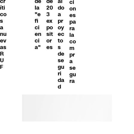
cr
de
de
al
ci
íti
la
20
do
on
co
"e
3
a
es
s
fi
ex
pr
pa
a
ci
po
oy
ra
nu
en
sit
ec
la
ev
ci
or
to
co
as
a"
es
s
m
R
de
pr
U
se
a
F
gu
se
ri
gu
da
ra
d