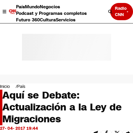
País
Mundo
Negocios
Radio
Podcast y Programas completos
CNN
Futuro 360
Cultura
Servicios
País
Mundo
Negocios
Inicio
País
Aquí se Debate:
Deportes
Programas completos
Actualización a la Ley de
Cultura
Servicios
Migraciones
Bits
CNN Data
27- 04- 2017 19:44
CNN tiempo