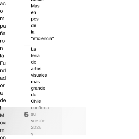
ac
Mas
o
en
m
pos
pa
de
la
ña
"eficiencia"
ro
n
La
la
feria
de
Fu
artes
nd
visuales
ad
más
or
grande
a
de
de
Chile
l
confirma
su
M
versión
ovi
2026
mi
y
en