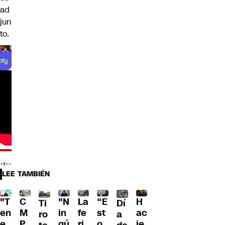
ad
jun
to.
LEE TAMBIÉN
"T
"N
La
“E
H
C
Dí
Ti
en
in
fe
st
ac
M
a
ro
e
gú
ri
o
ie
P