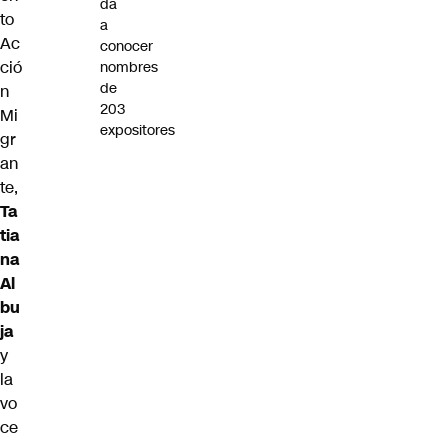
da
to
a
Ac
conocer
ció
nombres
de
n
203
Mi
expositores
gr
an
te,
Ta
tia
na
Al
bu
ja
y
la
vo
ce