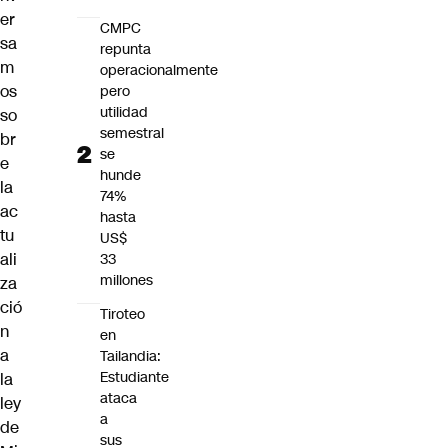
er
CMPC
sa
repunta
m
operacionalmente
os
pero
utilidad
so
semestral
br
se
e
hunde
la
74%
ac
hasta
tu
US$
ali
33
millones
za
ció
Tiroteo
n
en
a
Tailandia:
Estudiante
la
ataca
ley
a
de
sus