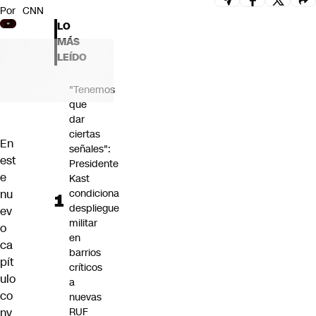
Por
CNN
Futuro 360
LO
Opinión
MÁS
LEÍDO
"Tenemos
que
dar
ciertas
En
señales":
est
Presidente
e
Kast
nu
condiciona
despliegue
ev
militar
o
en
ca
barrios
pít
críticos
ulo
a
co
nuevas
nv
RUF