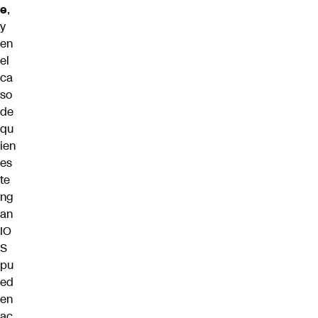
e
,
y
en
el
ca
so
de
qu
ien
es
te
ng
an
IO
S
pu
ed
en
ac