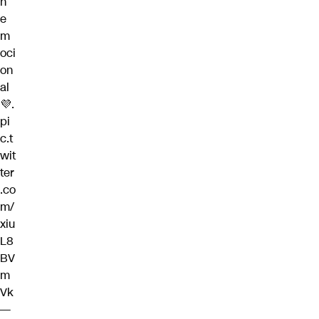
n
e
m
oci
on
al
💜.
pi
c.t
wit
ter
.co
m/
xiu
L8
BV
m
Vk
—