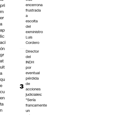
encerrona
pri
frustrada
m
a
er
escolta
a
del
ap
exministro
lic
Luis
aci
Cordero
ón
Director
gr
del
at
INDH
uit
por
eventual
a
pérdida
qu
de
e
acciones
cu
judiciales:
en
"Sería
ta
francamente
n
un