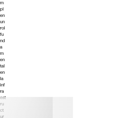
m
pl
en
un
rol
fu
nd
a
m
en
tal
en
la
inf
ra
est
ru
ct
ur