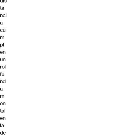
dis
ta
nci
a
cu
m
pl
en
un
rol
fu
nd
a
m
en
tal
en
la
de