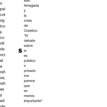
Iván
o
Arriagada
psi
y
col
la
óg
crisis
de
ico
Codelco:
y
"El
co
debate
nfi
sobre
de
si
nci
es
al
público
o
a
privado
niñ
me
os,
parece
niñ
que
as
es
y
menos
ad
importante"
ole