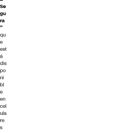
Se
gu
ra
”
qu
e
est
á
dis
po
ni
bl
e
en
cel
ula
re
s