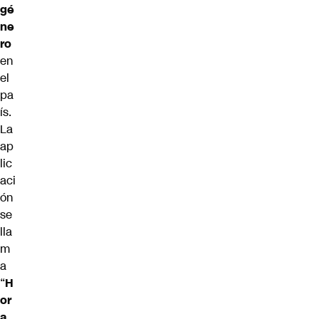
gé
ne
ro
en
el
pa
ís.
La
ap
lic
aci
ón
se
lla
m
a
“
H
or
a