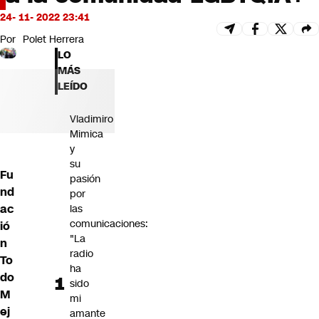
Futuro 360
24- 11- 2022 23:41
Opinión
Por
Polet Herrera
LO
MÁS
LEÍDO
Vladimiro
Mimica
y
su
Fu
pasión
nd
por
ac
las
comunicaciones:
ió
"La
n
radio
To
ha
do
sido
M
mi
ej
amante