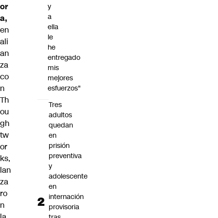
or
y
a
a,
ella
en
le
ali
he
an
entregado
za
mis
co
mejores
n
esfuerzos"
Th
Tres
ou
adultos
gh
quedan
tw
en
prisión
or
preventiva
ks,
y
lan
adolescente
za
en
ro
internación
n
provisoria
la
tras