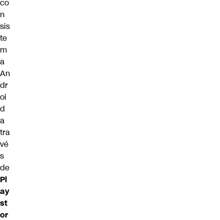
co
n
sis
te
m
a
An
dr
oi
d
a
tra
vé
s
de
Pl
ay
st
or