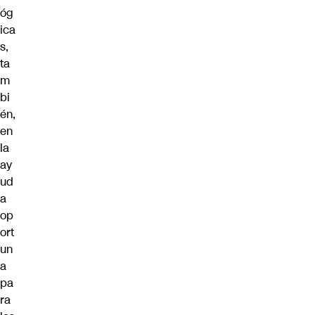
óg
ica
s,
ta
m
bi
én,
en
la
ay
ud
a
op
ort
un
a
pa
ra