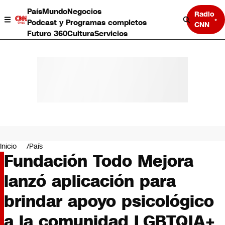
País
Mundo
Negocios
Radio
Podcast y Programas completos
CNN
Futuro 360
Cultura
Servicios
País
Mundo
Negocios
Inicio
País
Fundación Todo Mejora
Deportes
Programas completos
lanzó aplicación para
Cultura
Servicios
brindar apoyo psicológico
Bits
CNN Data
a la comunidad LGBTQIA+
CNN tiempo