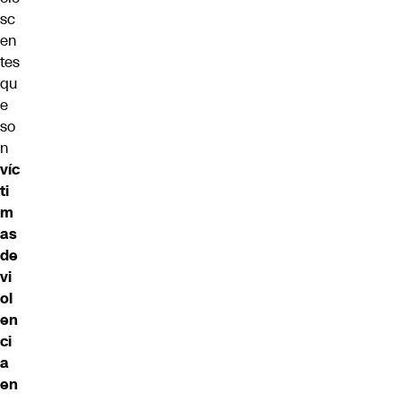
sc
en
tes
qu
e
so
n
víc
ti
m
as
de
vi
ol
en
ci
a
en