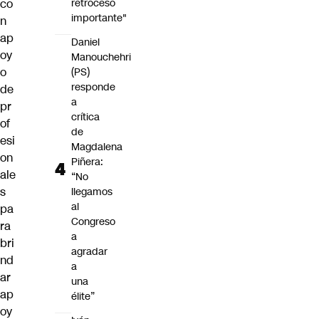
retroceso
co
importante"
n
ap
Daniel
oy
Manouchehri
o
(PS)
responde
de
a
pr
crítica
of
de
esi
Magdalena
on
Piñera:
ale
“No
s
llegamos
al
pa
Congreso
ra
a
bri
agradar
nd
a
ar
una
ap
élite”
oy