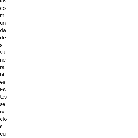
las
co
m
uni
da
de
s
vul
ne
ra
bl
es.
Es
tos
se
rvi
cio
s
cu