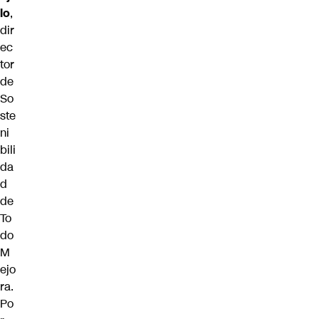
lo
,
dir
ec
tor
de
So
ste
ni
bili
da
d
de
To
do
M
ejo
ra.
Po