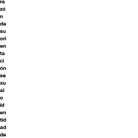
ra
zó
n
de
su
ori
en
ta
ci
ón
se
xu
al
o
id
en
tid
ad
de