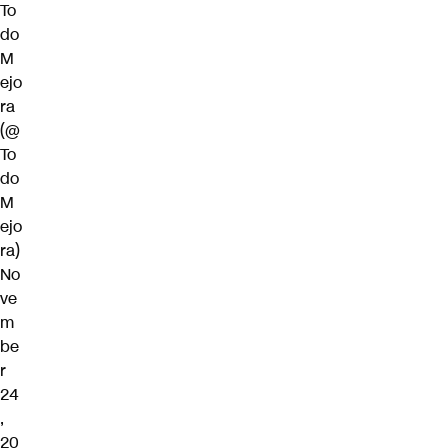
To
do
M
ejo
ra
(@
To
do
M
ejo
ra)
No
ve
m
be
r
24
,
20