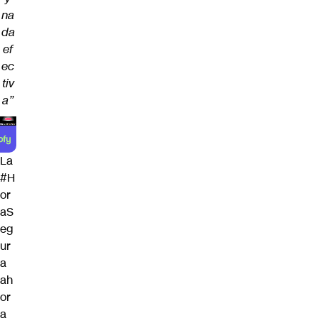
na
da
ef
ec
tiv
a”
La
#H
or
aS
eg
ur
a
ah
or
a