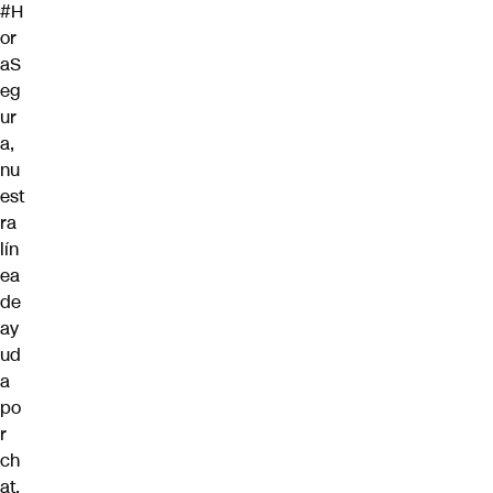
#H
or
aS
eg
ur
a
,
nu
est
ra
lín
ea
de
ay
ud
a
po
r
ch
at,