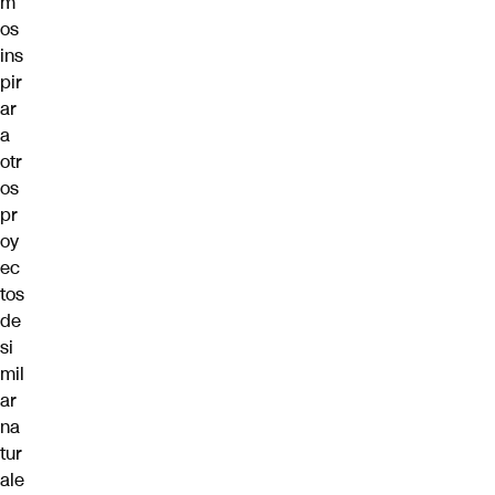
m
os
ins
pir
ar
a
otr
os
pr
oy
ec
tos
de
si
mil
ar
na
tur
ale