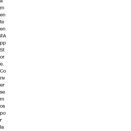
a
m
en
te
en
#A
pp
St
or
e
.
Co
nv
er
se
m
os
po
r
la