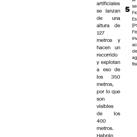
artificiales
se
se lanzan
Fi
de una
Es
altura de
(P
Fi
127
in
metros y
ac
hacen un
d
recorrido
ag
y explotan
fí
a eso de
los 350
metros,
por lo que
son
visibles
de los
400
metros.
Habrán