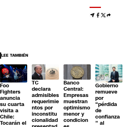
LEE TAMBIÉN
TC
Banco
Gobierno
Foo
declara
Central:
remueve
Fighters
admisibles
Empresas
por
anuncia
requerimie
muestran
“pérdida
su cuarta
ntos por
optimismo
de
visita a
inconstitu
menor y
confianza
Chile:
cionalidad
condicion
” al
Tocarán el
presentad
es