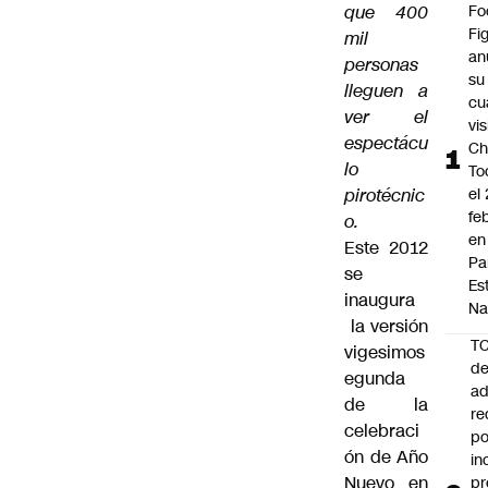
que 400
Fo
Fi
mil
an
personas
su
lleguen a
cu
ver el
vis
espectácu
Ch
lo
To
pirotécnic
el
fe
o.
en
Este 2012
Pa
se
Es
inaugura
Na
la versión
T
vigesimos
de
egunda
ad
de la
re
celebraci
po
ón de Año
in
Nuevo en
pr