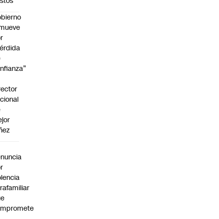
stos
bierno
emueve
r
érdida
e
nfianza”
rector
cional
e
jor
ñez
a
nuncia
r
olencia
trafamiliar
ue
ompromete