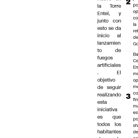
po
la Torre
op
Entel, y
co
junto con
la
esto se da
re
inicio al
de
lanzamien
Go
to de
B
fuegos
Ce
artificiales
E
. El
mu
objetivo
op
me
de seguir
co
realizando
fi
esta
m
iniciativa
es
es que
po
todos los
s
habitantes
d