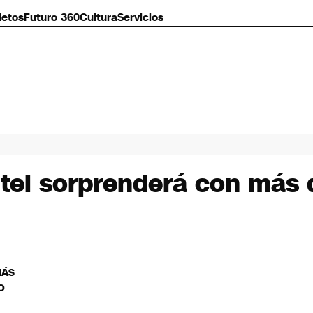
letos
Futuro 360
Cultura
Servicios
tel sorprenderá con más d
MÁS
O