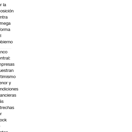
r la
osición
ntra
 mega
forma
l
bierno
anco
ntral:
mpresas
estran
timismo
nor y
ndiciones
nancieras
ás
trechas
r
hock
e