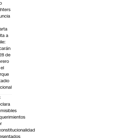
o
ghters
uncia
arta
ita a
ile:
carán
 28 de
brero
 el
rque
tadio
cional
C
clara
misibles
querimientos
r
constitucionalidad
esentados