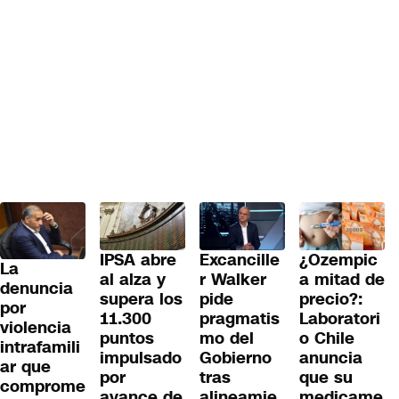
IPSA abre
Excancille
¿Ozempic
La
al alza y
r Walker
a mitad de
denuncia
supera los
pide
precio?:
por
11.300
pragmatis
Laboratori
violencia
puntos
mo del
o Chile
intrafamili
impulsado
Gobierno
anuncia
ar que
por
tras
que su
comprome
avance de
alineamie
medicame