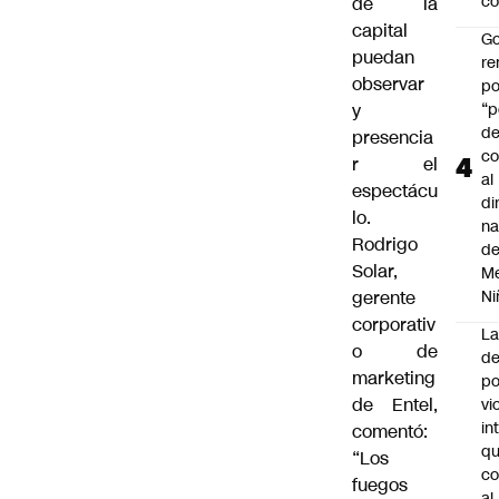
co
de la
capital
Go
puedan
r
observar
po
y
“p
d
presencia
co
r el
al
espectácu
di
lo.
na
Rodrigo
d
Solar,
Me
gerente
Ni
corporativ
L
o de
de
marketing
po
de Entel,
vi
in
comentó:
q
“Los
c
fuegos
al