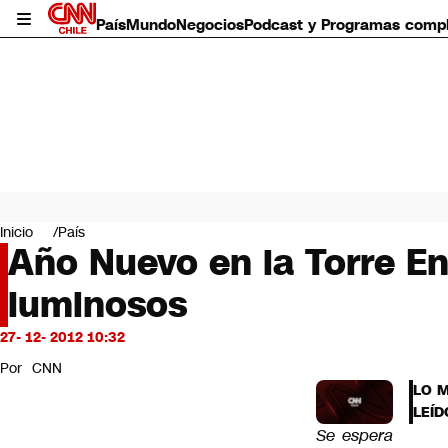
País
Mundo
Negocios
Podcast y Programas comp
País
Mundo
Inicio
País
Negocios
Año Nuevo en la Torre En
Deportes
luminosos
Programas completos
Cultura
Servicios
27- 12- 2012 10:32
Bits
Por
CNN
CNN Data
LO 
CNN tiempo
LEÍD
Futuro 360
Se espera
Opinión