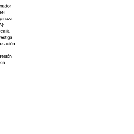
nador
del
pinoza
S):
scalía
vestiga
usación
e
resión
sica