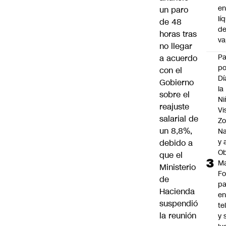
e
un paro
lí
de 48
d
horas tras
v
no llegar
P
a acuerdo
po
con el
Dí
Gobierno
la
sobre el
Ni
reajuste
Vi
salarial de
Zo
un 8,8%,
Na
y 
debido a
Ob
que el
M
Ministerio
Fo
de
p
Hacienda
e
suspendió
te
la reunión
y 