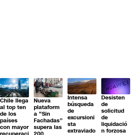
Desisten
Intensa
Chile llega
Nueva
de
búsqueda
al top ten
plataform
solicitud
de
de los
a “Sin
de
excursioni
países
Fachadas”
liquidació
sta
con mayor
supera las
n forzosa
extraviado
recuperaci
200