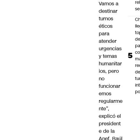
re
Vamos a
se
destinar
turnos
Ch
éticos
ll
to
para
de
atender
pa
urgencias
c
y temas
m
humanitar
re
ios, pero
de
no
tu
in
funcionar
p
emos
regularme
nte”,
explicó el
president
e de la
Anef, Raúl