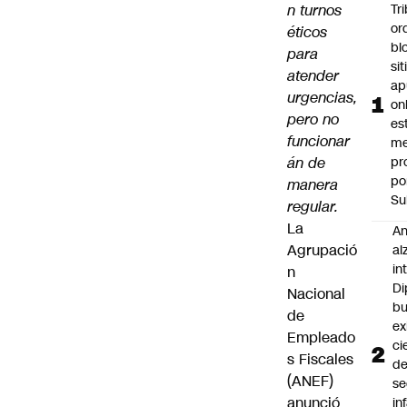
n turnos
Tr
or
éticos
bl
para
si
atender
ap
urgencias,
on
pero no
es
funcionar
me
án de
pr
po
manera
Su
regular.
La
An
Agrupació
al
in
n
Di
Nacional
b
de
ex
Empleado
ci
s Fiscales
d
(ANEF)
se
anunció
in