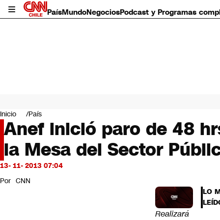
País
Mundo
Negocios
Podcast y Programas comp
País
Mundo
Inicio
País
Negocios
Anef inició paro de 48 h
Deportes
la Mesa del Sector Públi
Programas completos
Cultura
Servicios
13- 11- 2013 07:04
Bits
Por
CNN
CNN Data
LO 
CNN tiempo
LEÍD
Futuro 360
Realizará
Opinión