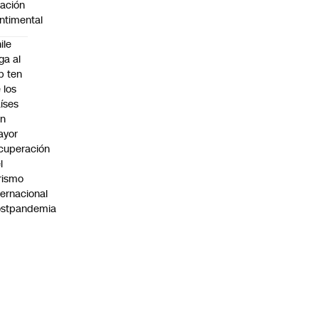
lación
ntimental
ile
ega al
p ten
 los
íses
on
ayor
cuperación
l
rismo
ternacional
ostpandemia