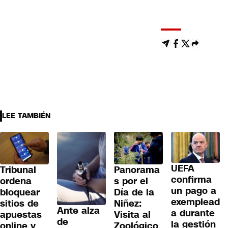
LEE TAMBIÉN
UEFA
Tribunal
Panorama
confirma
ordena
s por el
un pago a
bloquear
Día de la
exemplead
sitios de
Niñez:
Ante alza
a durante
apuestas
Visita al
de
la gestión
online y
Zoológico