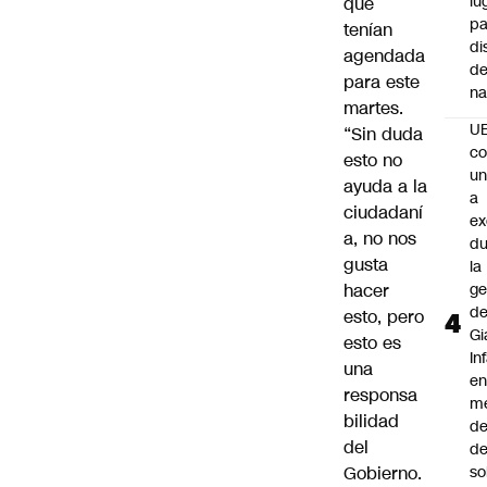
lu
que
pa
tenían
di
agendada
de
para este
na
martes.
U
“Sin duda
co
esto no
un
ayuda a la
a
ciudadaní
e
a, no nos
du
gusta
la
hacer
ge
d
esto, pero
Gi
esto es
In
una
e
responsa
m
bilidad
d
del
de
Gobierno.
so