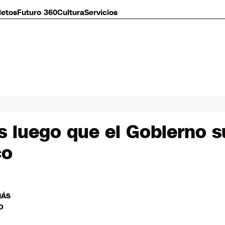
letos
Futuro 360
Cultura
Servicios
rs luego que el Gobierno 
co
MÁS
O