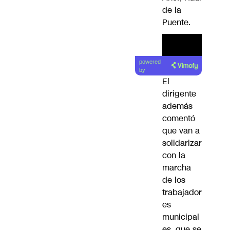
de la
Puente.
powered
by
El
dirigente
además
comentó
que van a
solidarizar
con la
marcha
de los
trabajador
es
municipal
es, que se