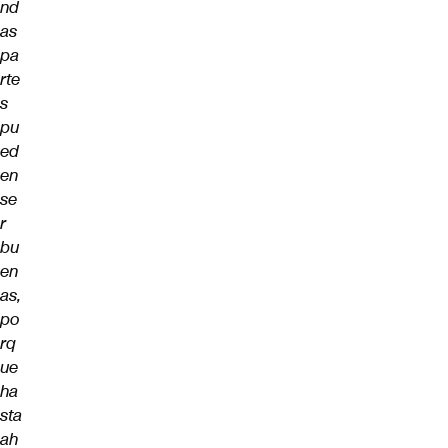
nd
as
pa
rte
s
pu
ed
en
se
r
bu
en
as,
po
rq
ue
ha
sta
ah