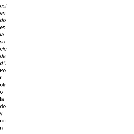
uci
en
do
en
la
so
cie
da
d”.
Po
r
otr
o
la
do
y
co
n