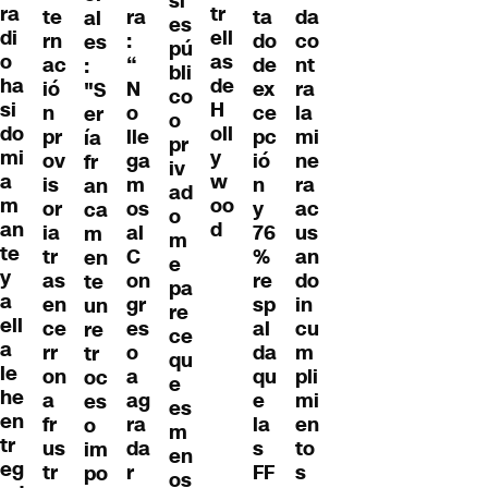
si
ra
tr
te
ra
ta
da
al
es
di
ell
rn
:
do
co
es
pú
o
as
ac
“
de
nt
:
bli
ha
de
ió
N
ex
ra
"S
co
si
H
n
o
ce
la
er
o
do
oll
pr
lle
pc
mi
ía
pr
mi
y
ov
ga
ió
ne
fr
iv
a
w
is
m
n
ra
an
ad
m
oo
or
os
y
ac
ca
o
an
d
ia
al
76
us
m
m
te
tr
C
%
an
en
e
y
as
on
re
do
te
pa
a
en
gr
sp
in
un
re
ell
ce
es
al
cu
re
ce
a
rr
o
da
m
tr
qu
le
on
a
qu
pli
oc
e
he
a
ag
e
mi
es
es
en
fr
ra
la
en
o
m
tr
us
da
s
to
im
en
eg
tr
r
FF
s
po
os