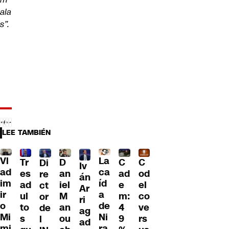
ala
s”.
LEE TAMBIÉN
Vl
La
Tr
D
C
C
Di
Iv
ad
ca
es
an
ad
od
re
án
im
íd
ad
iel
e
el
ct
Ar
ir
a
ul
M
m:
co
or
ri
o
de
to
an
4
ve
de
ag
Mi
Ni
s
ou
9
rs
l
ad
mi
ra