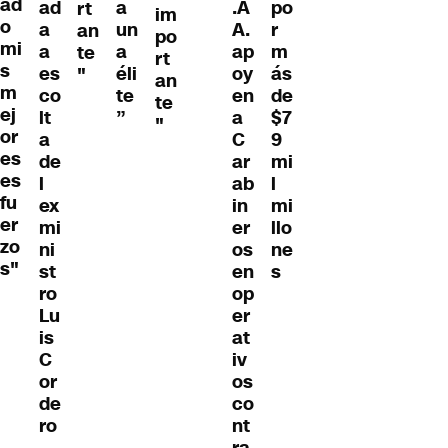
ad
ad
a
.A
po
rt
im
o
a
un
A.
r
an
po
mi
a
a
ap
m
te
rt
s
es
éli
oy
ás
"
an
m
co
te
en
de
te
ej
lt
”
a
$7
"
or
a
C
9
es
de
ar
mi
es
l
ab
l
fu
ex
in
mi
er
mi
er
llo
zo
ni
os
ne
s"
st
en
s
ro
op
Lu
er
is
at
C
iv
or
os
de
co
ro
nt
ra