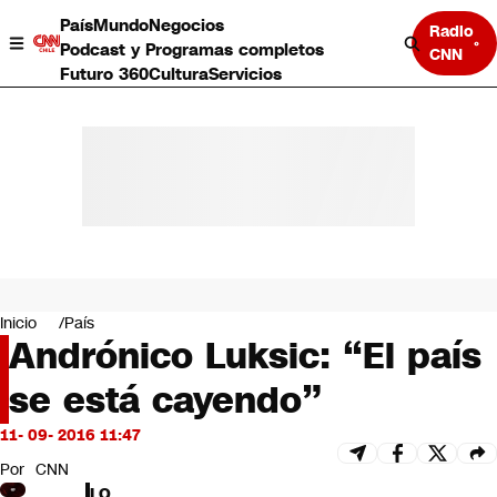
País
Mundo
Negocios
Radio
Podcast y Programas completos
CNN
Futuro 360
Cultura
Servicios
País
Mundo
Negocios
Inicio
País
Andrónico Luksic: “El país
Deportes
Programas completos
se está cayendo”
Cultura
Servicios
11- 09- 2016 11:47
Bits
CNN Data
Por
CNN
CNN tiempo
LO