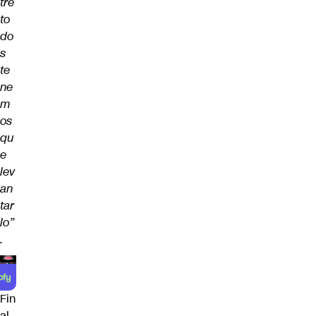
tre
to
do
s
te
ne
m
os
qu
e
lev
an
tar
lo”
.
Fin
al