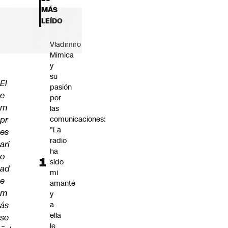
Futuro 360
MÁS
Opinión
LEÍDO
Vladimiro
Mimica
y
su
El
pasión
e
por
m
las
pr
comunicaciones:
"La
es
radio
ari
ha
o
sido
ad
mi
e
amante
m
y
ás
a
ella
se
le