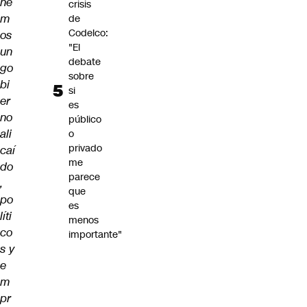
ne
crisis
m
de
Codelco:
os
"El
un
debate
go
sobre
bi
si
er
es
no
público
ali
o
privado
caí
me
do
parece
,
que
po
es
líti
menos
co
importante"
s y
e
m
pr