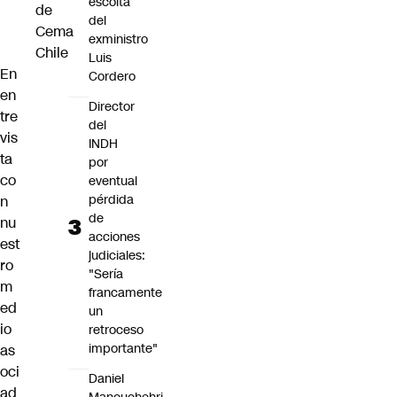
escolta
de
del
Cema
exministro
Chile
Luis
En
Cordero
en
Director
tre
del
vis
INDH
ta
por
co
eventual
pérdida
n
de
nu
acciones
est
judiciales:
ro
"Sería
m
francamente
ed
un
io
retroceso
importante"
as
oci
Daniel
ad