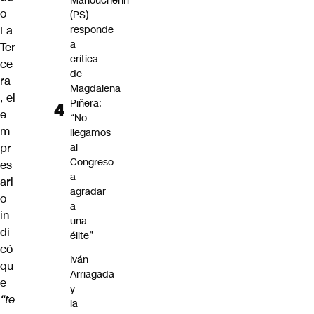
Manouchehri
o
(PS)
La
responde
a
Ter
crítica
ce
de
ra
Magdalena
, el
Piñera:
e
“No
m
llegamos
pr
al
Congreso
es
a
ari
agradar
o
a
in
una
di
élite”
có
Iván
qu
Arriagada
e
y
“te
la