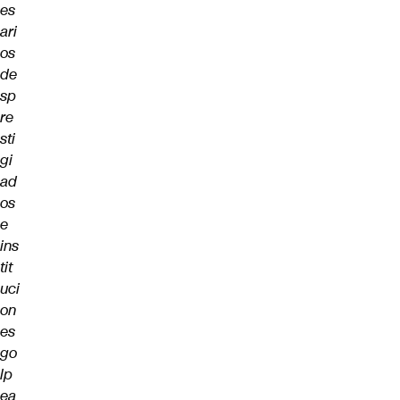
es
ari
os
de
sp
re
sti
gi
ad
os
e
ins
tit
uci
on
es
go
lp
ea