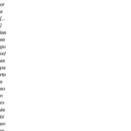
or
a
(…
)
las
se
gu
nd
as
pa
rte
s
so
n
m
ás
bi
en
m