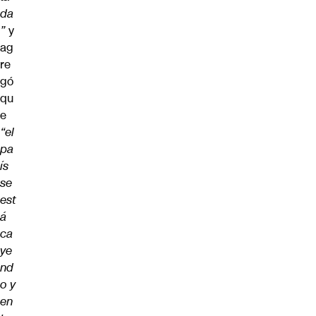
da
”
y
ag
re
gó
qu
e
“el
pa
ís
se
est
á
ca
ye
nd
o y
en