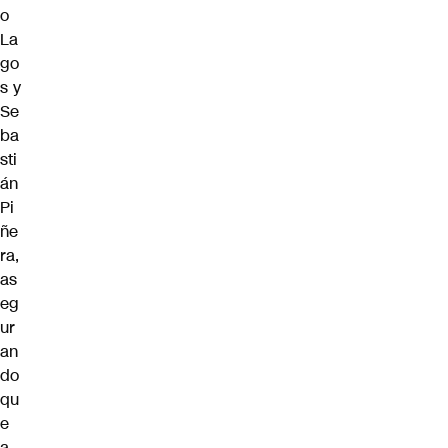
o
La
go
s y
Se
ba
sti
án
Pi
ñe
ra,
as
eg
ur
an
do
qu
e
a