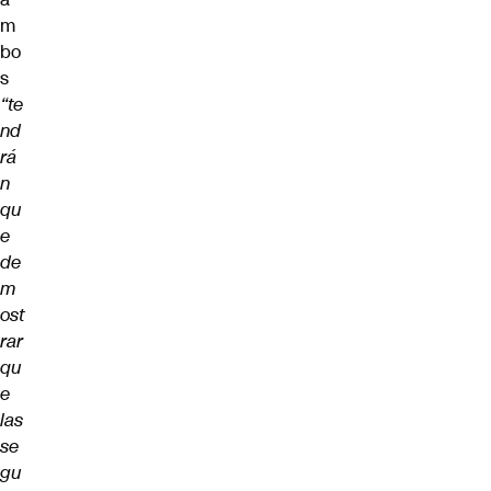
m
bo
s
“te
nd
rá
n
qu
e
de
m
ost
rar
qu
e
las
se
gu