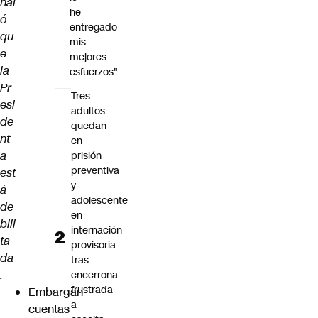
ñal
he
ó
entregado
qu
mis
e
mejores
la
esfuerzos"
Pr
Tres
esi
adultos
de
quedan
nt
en
a
prisión
preventiva
est
y
á
adolescente
de
en
bili
internación
ta
provisoria
da
tras
.
encerrona
frustrada
Embargan
a
cuentas