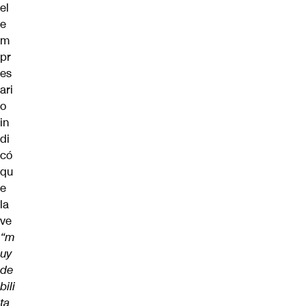
el
e
m
pr
es
ari
o
in
di
có
qu
e
la
ve
“m
uy
de
bili
ta