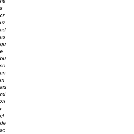
ha
s
cr
uz
ad
as
qu
e
bu
sc
an
m
axi
mi
za
r
el
de
sc