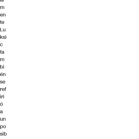
m
en
te
Lu
ksi
c
ta
m
bi
én
se
ref
iri
ó
a
un
po
sib