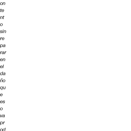
on
te
nt
o
sin
re
pa
rar
en
el
da
ño
qu
e
es
o
va
pr
od