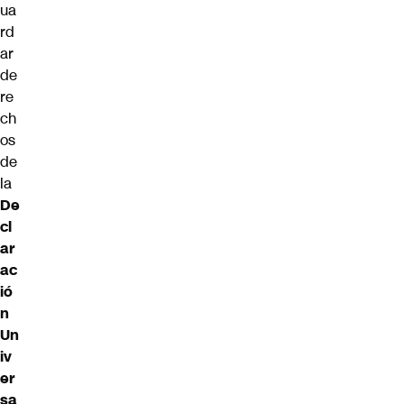
ua
rd
ar
de
re
ch
os
de
la
De
cl
ar
ac
ió
n
Un
iv
er
sa