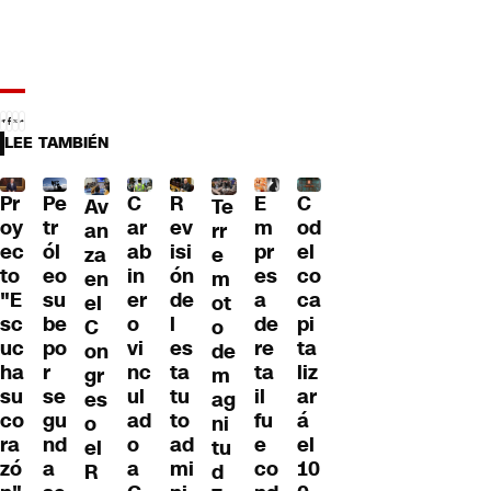
LEE TAMBIÉN
Pr
C
R
E
C
Pe
Av
Te
oy
ar
ev
m
od
tr
an
rr
ec
ab
isi
pr
el
ól
za
e
to
in
ón
es
co
eo
en
m
"E
er
de
a
ca
su
el
ot
sc
o
l
de
pi
be
C
o
uc
vi
es
re
ta
po
on
de
ha
nc
ta
ta
liz
r
gr
m
su
ul
tu
il
ar
se
es
ag
co
ad
to
fu
á
gu
o
ni
ra
o
ad
e
el
nd
el
tu
zó
a
mi
co
10
a
R
d