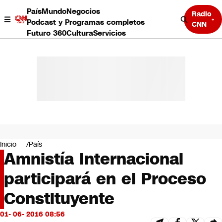
País
Mundo
Negocios
Radio
Podcast y Programas completos
CNN
Futuro 360
Cultura
Servicios
País
Mundo
Negocios
Inicio
País
Amnistía Internacional
Deportes
Programas completos
participará en el Proceso
Cultura
Servicios
Constituyente
Bits
CNN Data
01- 06- 2016 08:56
CNN tiempo