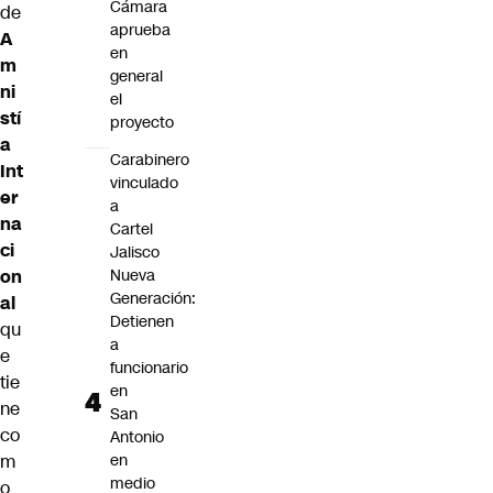
Cámara
de
aprueba
A
en
m
general
ni
el
stí
proyecto
a
Carabinero
Int
vinculado
er
a
na
Cartel
ci
Jalisco
on
Nueva
Generación:
al
Detienen
qu
a
e
funcionario
tie
en
ne
San
co
Antonio
m
en
medio
o