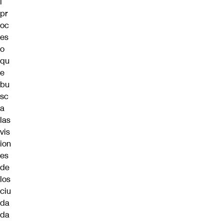
l
pr
oc
es
o
qu
e
bu
sc
a
las
vis
ion
es
de
los
ciu
da
da