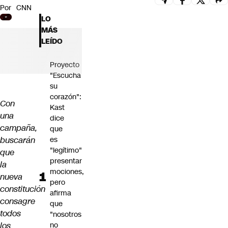
Por
CNN
Futuro 360
LO
Opinión
MÁS
LEÍDO
Proyecto
"Escucha
su
corazón":
Con
Kast
una
dice
campaña,
que
buscarán
es
"legítimo"
que
presentar
la
mociones,
nueva
pero
constitución
afirma
consagre
que
todos
"nosotros
los
no