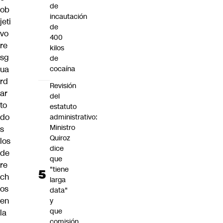
de
ob
incautación
jeti
de
vo
400
re
kilos
sg
de
ua
cocaína
rd
Revisión
ar
del
to
estatuto
do
administrativo:
Ministro
s
Quiroz
los
dice
de
que
re
"tiene
ch
larga
os
data"
en
y
que
la
comisión