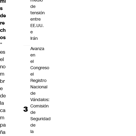
medio
mi
de
s
tensión
de
entre
re
EE.UU.
ch
e
os
Irán
”
Avanza
es
en
el
el
no
Congreso
m
el
Registro
br
Nacional
e
de
de
Vándalos:
la
Comisión
ca
de
m
Seguridad
pa
de
la
ña