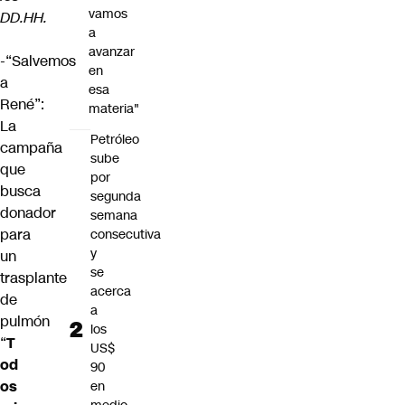
vamos
DD.HH.
a
avanzar
-“Salvemos
en
a
esa
René”:
materia"
La
Petróleo
campaña
sube
que
por
busca
segunda
donador
semana
para
consecutiva
y
un
se
trasplante
acerca
de
a
pulmón
los
“
T
US$
od
90
os
en