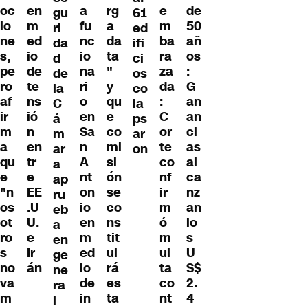
oc
a
rg
e
de
en
gu
61
io
fu
a
m
50
m
ri
ed
ne
nc
da
ba
añ
ed
da
ifi
s,
io
ta
ra
os
io
d
ci
pe
na
"
za
:
de
de
os
ro
ri
y
da
G
te
la
co
af
o
qu
:
an
ns
C
la
ir
en
e
C
an
ió
á
ps
m
Sa
co
or
ci
n
m
ar
a
n
mi
te
as
en
ar
on
qu
A
si
co
al
tr
a
e
nt
ón
nf
ca
e
ap
"n
on
se
ir
nz
EE
ru
os
io
co
m
an
.U
eb
ot
en
ns
ó
lo
U.
a
ro
m
tit
m
s
e
en
s
ed
ui
ul
U
Ir
ge
no
io
rá
ta
S$
án
ne
va
de
es
co
2.
ra
m
in
ta
nt
4
l