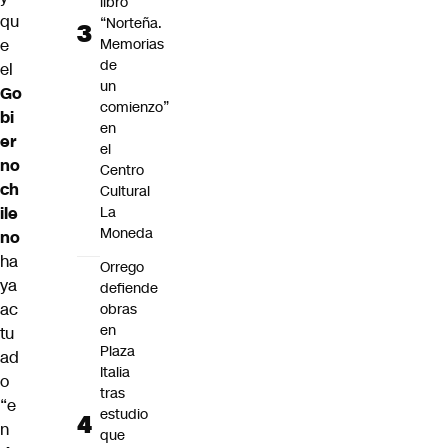
libro
qu
“Norteña.
Memorias
e
de
el
un
Go
comienzo”
bi
en
er
el
no
Centro
ch
Cultural
La
ile
Moneda
no
ha
Orrego
ya
defiende
ac
obras
en
tu
Plaza
ad
Italia
o
tras
“e
estudio
n
que