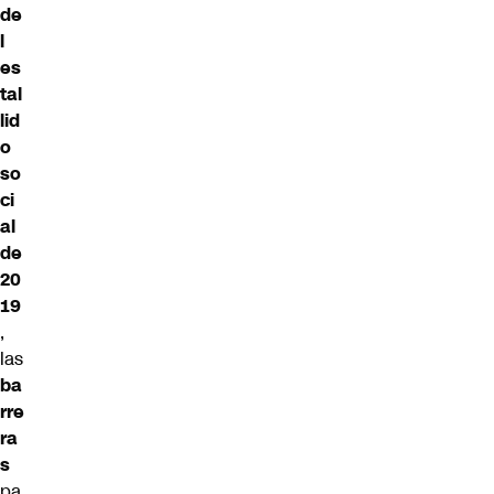
de
l
es
tal
lid
o
so
ci
al
de
20
19
,
las
ba
rre
ra
s
pa