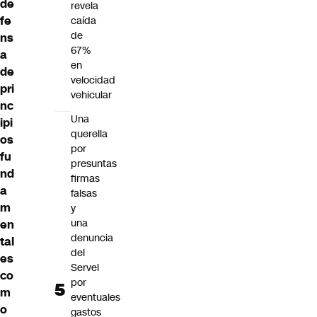
de
revela
fe
caída
de
ns
67%
a
en
de
velocidad
pri
vehicular
nc
Una
ipi
querella
os
por
fu
presuntas
nd
firmas
a
falsas
m
y
una
en
denuncia
tal
del
es
Servel
co
por
m
eventuales
o
gastos