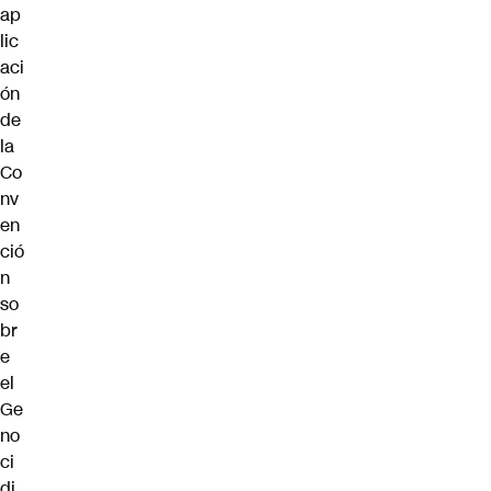
ap
lic
aci
ón
de
la
Co
nv
en
ció
n
so
br
e
el
Ge
no
ci
di