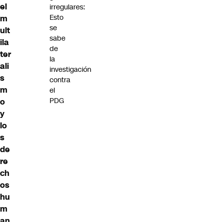
el
irregulares:
Esto
m
se
ult
sabe
ila
de
ter
la
ali
investigación
s
contra
m
el
PDG
o
y
lo
s
de
re
ch
os
hu
m
an