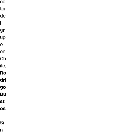
ec
tor
de
l
gr
up
o
en
Ch
ile,
Ro
dri
go
Bu
st
os
.
Si
n