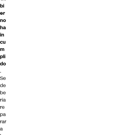
bi
er
no
ha
in
cu
m
pli
do
.
Se
de
be
ría
re
pa
rar
a