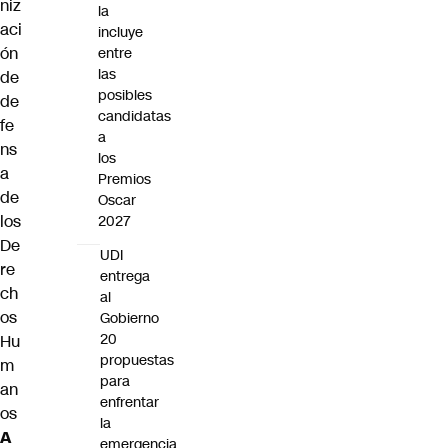
niz
la
aci
incluye
ón
entre
las
de
posibles
de
candidatas
fe
a
ns
los
a
Premios
de
Oscar
los
2027
De
UDI
re
entrega
ch
al
os
Gobierno
20
Hu
propuestas
m
para
an
enfrentar
os
la
A
emergencia