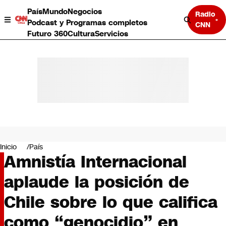
País
Mundo
Negocios
Radio
Podcast y Programas completos
CNN
Futuro 360
Cultura
Servicios
País
Mundo
Negocios
Inicio
País
Amnistía Internacional
Deportes
Programas completos
aplaude la posición de
Cultura
Servicios
Chile sobre lo que califica
Bits
CNN Data
como “genocidio” en
CNN tiempo