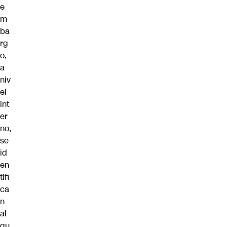
e
m
ba
rg
o,
a
niv
el
int
er
no,
se
id
en
tifi
ca
n
al
gu