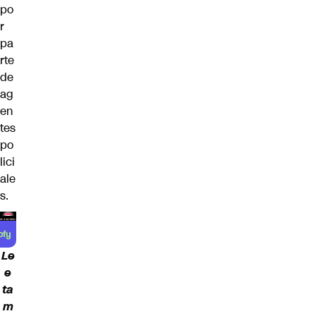
po
r
pa
rte
de
ag
en
tes
po
lici
ale
s.
Le
e
ta
m