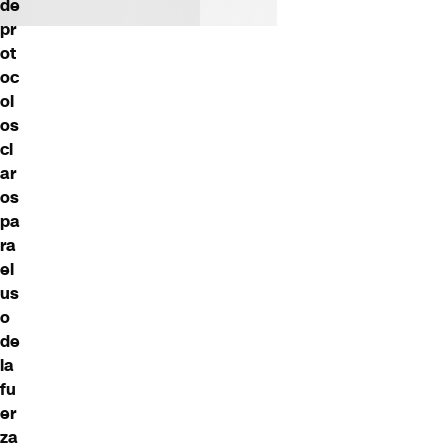
de
pr
ot
oc
ol
os
cl
ar
os
pa
ra
el
us
o
de
la
fu
er
za