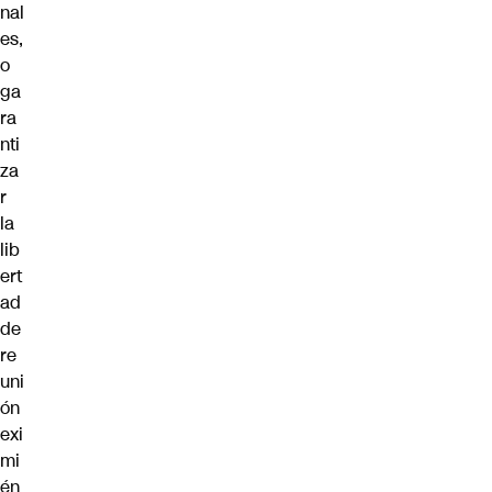
nal
es,
o
ga
ra
nti
za
r
la
lib
ert
ad
de
re
uni
ón
exi
mi
én