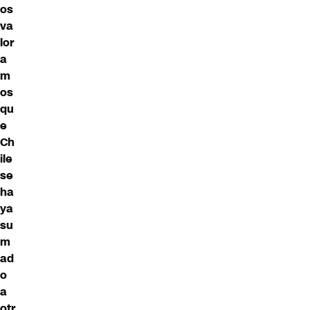
os
va
lor
a
m
os
qu
e
Ch
ile
se
ha
ya
su
m
ad
o
a
otr