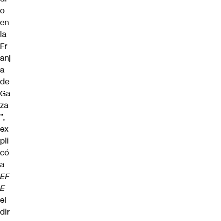
o
en
la
Fr
anj
a
de
Ga
za
”,
ex
pli
có
a
EF
E
el
dir