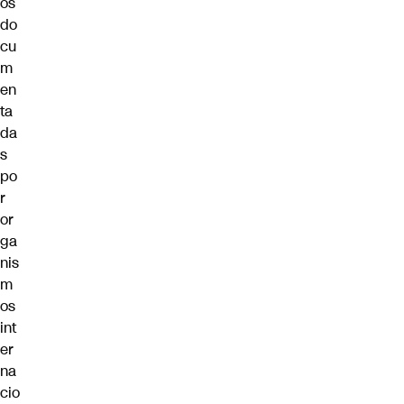
os
do
cu
m
en
ta
da
s
po
r
or
ga
nis
m
os
int
er
na
cio