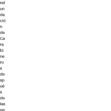
ref
un
da
ció
n
de
Ca
ra
bi
ne
ro
s
de
sp
ué
s
de
las
ge