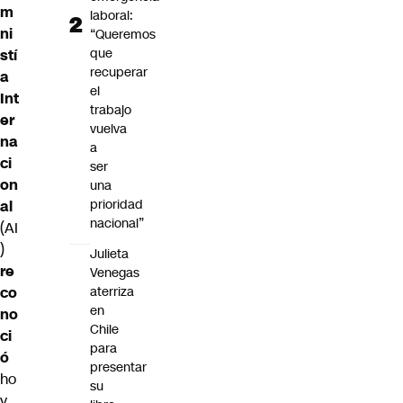
m
laboral:
ni
“Queremos
que
stí
recuperar
a
el
Int
trabajo
er
vuelva
na
a
ci
ser
on
una
prioridad
al
nacional”
(AI
)
Julieta
re
Venegas
aterriza
co
en
no
Chile
ci
para
ó
presentar
ho
su
y