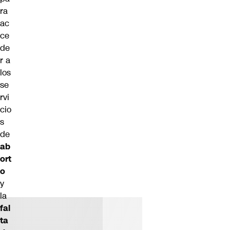
ra
ac
ce
de
r a
los
se
rvi
cio
s
de
ab
ort
o
y
la
fal
ta