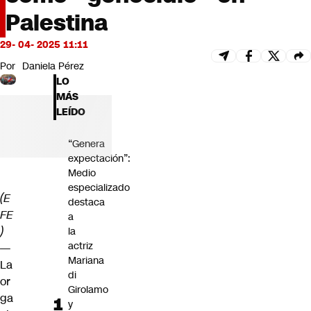
Futuro 360
Palestina
Opinión
29- 04- 2025 11:11
Por
Daniela Pérez
LO
MÁS
LEÍDO
“Genera
expectación”:
Medio
especializado
(E
destaca
FE
a
)
la
actriz
—
Mariana
La
di
or
Girolamo
ga
y