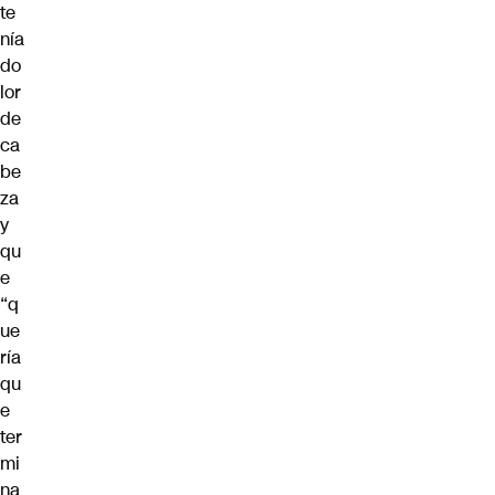
te
nía
do
lor
de
ca
be
za
y
qu
e
“q
ue
ría
qu
e
ter
mi
na