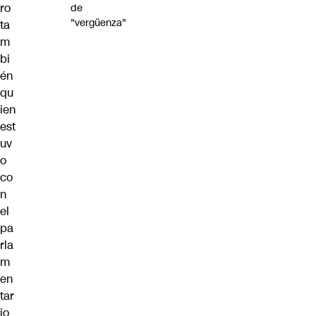
ro
de
"vergüenza"
ta
m
bi
én
qu
ien
est
uv
o
co
n
el
pa
rla
m
en
tar
io