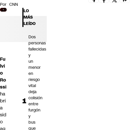
Por
CNN
Futuro 360
LO
Opinión
MÁS
LEÍDO
Dos
personas
fallecidas
y
Fu
un
lvi
menor
o
en
Ro
riesgo
vital
ssi
deja
ha
colisión
brí
entre
a
furgón
sid
y
o
bus
ag
que