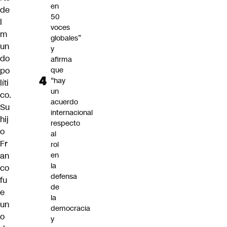
en
de
50
l
voces
m
globales”
un
y
do
afirma
po
que
“hay
líti
un
co.
acuerdo
Su
internacional
hij
respecto
o
al
Fr
rol
an
en
la
co
defensa
fu
de
e
la
un
democracia
o
y