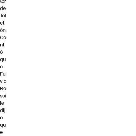
tor
de
Tel
et
ón.
Co
nt
ó
qu
e
Ful
vio
Ro
ssi
le
dij
o
qu
e