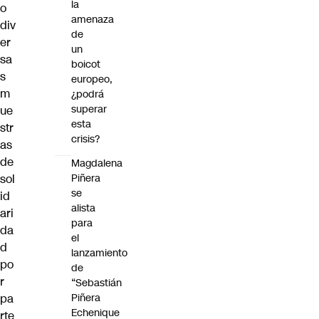
la
o
amenaza
div
de
er
un
sa
boicot
s
europeo,
m
¿podrá
superar
ue
esta
str
crisis?
as
de
Magdalena
sol
Piñera
se
id
alista
ari
para
da
el
d
lanzamiento
po
de
r
“Sebastián
pa
Piñera
Echenique
rte