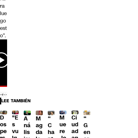
ra
lue
go
est
o”.
LEE TAMBIÉN
D
"E
M
Ci
“
A
M
“
os
s
ue
ud
G
ná
ag
C
pe
vu
re
ad
en
lis
da
ha
rs