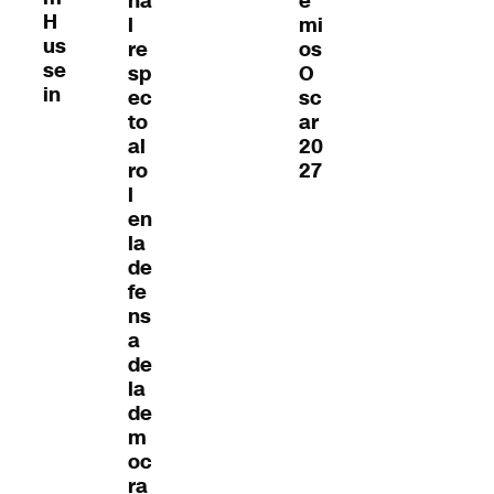
e
na
H
mi
l
us
os
re
se
O
sp
in
sc
ec
ar
to
20
al
27
ro
l
en
la
de
fe
ns
a
de
la
de
m
oc
ra