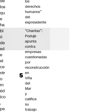
de
los
los
derechos
humanos”
qu
del
e
expresidente
ha
bl
“Chantas”:
Poduje
ó
apunta
de
contra
sd
empresas
e
cuestionadas
el
por
ce
reconstrucción
ntr
en
Viña
o
del
m
Mar
éd
y
ico
califica
,
su
pe
trabajo