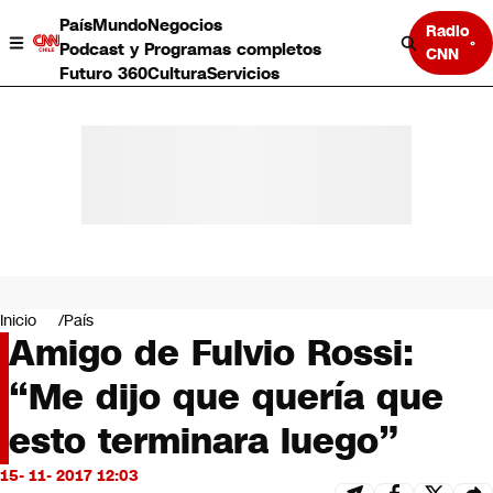
País
Mundo
Negocios
Radio
Podcast y Programas completos
CNN
Futuro 360
Cultura
Servicios
País
Mundo
Negocios
Inicio
País
Amigo de Fulvio Rossi:
Deportes
Programas completos
“Me dijo que quería que
Cultura
Servicios
esto terminara luego”
Bits
CNN Data
15- 11- 2017 12:03
CNN tiempo