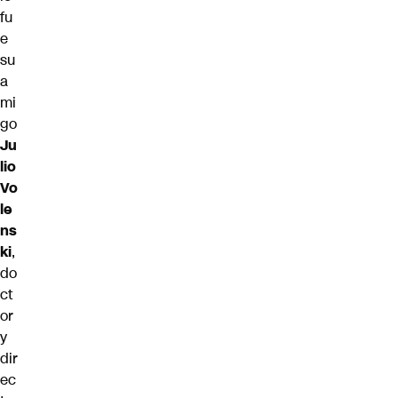
fu
e
su
a
mi
go
Ju
lio
Vo
le
ns
ki
,
do
ct
or
y
dir
ec