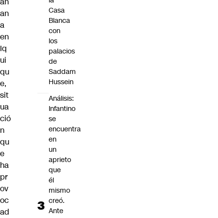
la
añ
Casa
an
Blanca
a
con
en
los
Iq
palacios
ui
de
qu
Saddam
Hussein
e,
sit
Análisis:
ua
Infantino
ció
se
encuentra
n
en
qu
un
e
aprieto
ha
que
pr
él
ov
mismo
oc
creó.
Ante
ad