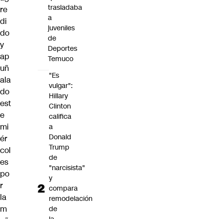
trasladaba
re
a
di
juveniles
do
de
y
Deportes
ap
Temuco
uñ
"Es
ala
vulgar":
do
Hillary
est
Clinton
e
califica
mi
a
Donald
ér
Trump
col
de
es
"narcisista"
po
y
r
compara
la
remodelación
m
de