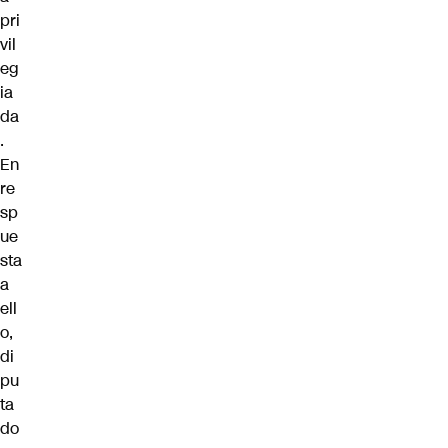
pri
vil
eg
ia
da
.
En
re
sp
ue
sta
a
ell
o,
di
pu
ta
do