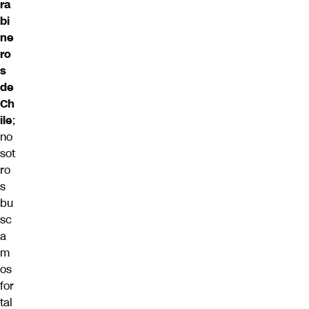
ra
bi
ne
ro
s
de
Ch
ile
;
no
sot
ro
s
bu
sc
a
m
os
for
tal