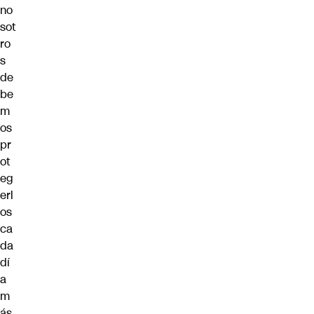
no
sot
ro
s
de
be
m
os
pr
ot
eg
erl
os
ca
da
dí
a
m
ás