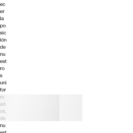
ec
er
la
po
sic
ión
de
nu
est
ro
s
uni
for
m
ad
os,
de
nu
est