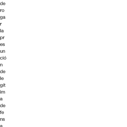
de
ro
ga
r
la
pr
es
un
ció
n
de
le
gít
im
a
de
fe
ns
a