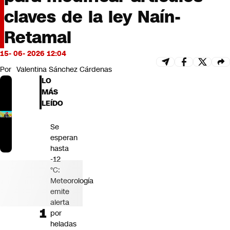
Futuro 360
claves de la ley Naín-
Opinión
Retamal
15- 06- 2026 12:04
Por
Valentina Sánchez Cárdenas
LO
MÁS
LEÍDO
Se
esperan
hasta
-12
°C:
Meteorología
emite
alerta
por
heladas