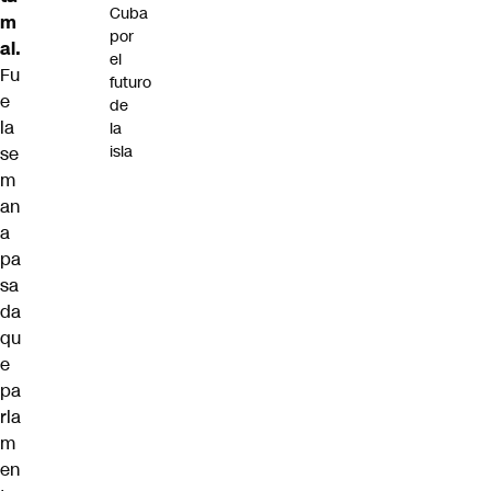
Cuba
m
por
al.
el
Fu
futuro
e
de
la
la
isla
se
m
an
a
pa
sa
da
qu
e
pa
rla
m
en