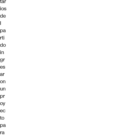
tar
ios
de
l
pa
rti
do
in
gr
es
ar
on
un
pr
oy
ec
to
pa
ra