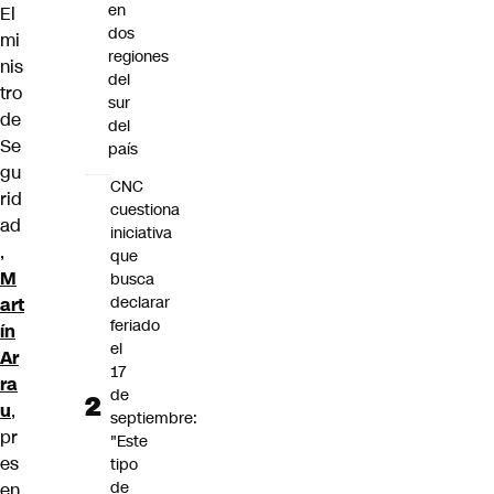
en
El
dos
mi
regiones
nis
del
tro
sur
de
del
Se
país
gu
CNC
rid
cuestiona
ad
iniciativa
,
que
M
busca
declarar
art
feriado
ín
el
Ar
17
ra
de
u
,
septiembre:
pr
"Este
es
tipo
de
en