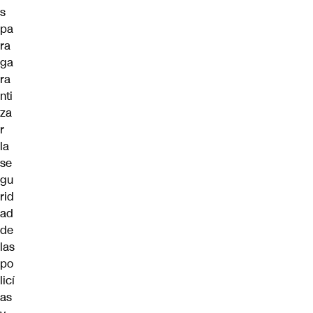
s
pa
ra
ga
ra
nti
za
r
la
se
gu
rid
ad
de
las
po
licí
as