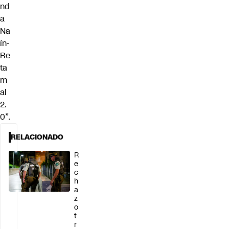
nd
a
Na
ín-
Re
ta
m
al
2.
0”.
RELACIONADO
R
e
c
h
a
z
o
t
r