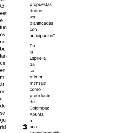
propuestas
tó
deben
est
ser
e
planificadas
lun
con
es
anticipación"
un
De
ba
la
lan
Espriella
ce
da
en
su
m
primer
mensaje
at
como
eri
presidente
a
de
de
Colombia:
se
Apunta
gu
a
rid
una