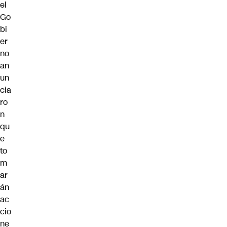
el
Go
bi
er
no
an
un
cia
ro
n
qu
e
to
m
ar
án
ac
cio
ne