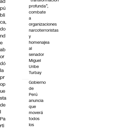
“transformación
ad
profunda”,
pú
combate
bli
a
ca,
organizaciones
do
narcoterroristas
nd
y
e
homenajea
al
ab
senador
or
Miguel
dó
Uribe
la
Turbay
pr
Gobierno
op
de
ue
Perú
sta
anuncia
de
que
l
moverá
Pa
todos
los
rti