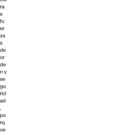
ra
s
fu
er
za
s
de
or
de
n y
se
gu
rid
ad
,
po
rq
ue