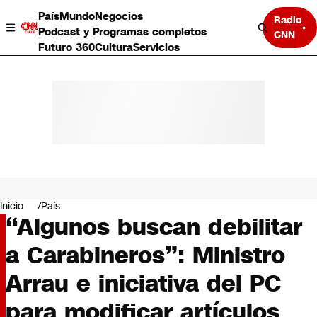
País
Mundo
Negocios
Radio
Podcast y Programas completos
CNN
Futuro 360
Cultura
Servicios
País
Mundo
Negocios
Inicio
País
“Algunos buscan debilitar
Deportes
Programas completos
a Carabineros”: Ministro
Cultura
Servicios
Arrau e iniciativa del PC
Bits
CNN Data
para modificar artículos
CNN tiempo