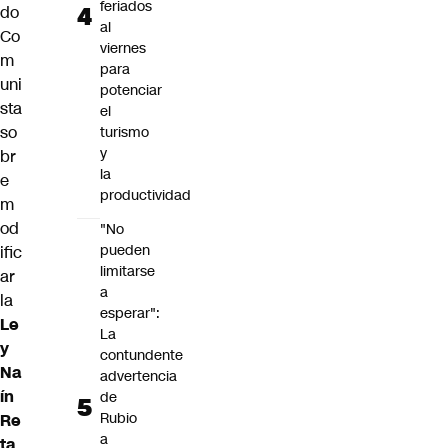
feriados
do
al
Co
viernes
m
para
uni
potenciar
sta
el
so
turismo
y
br
la
e
productividad
m
od
"No
pueden
ific
limitarse
ar
a
la
esperar":
Le
La
y
contundente
Na
advertencia
ín
de
Rubio
Re
a
ta