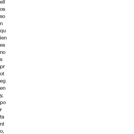
ell
os
so
n
qu
ien
es
no
s
pr
ot
eg
en
y,
po
r
ta
nt
o,