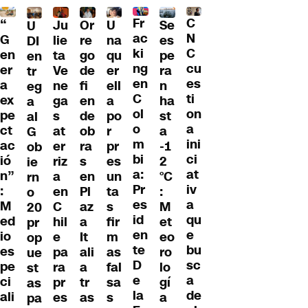
Fr
C
“
Ju
Or
U
Se
U
ac
N
G
lie
re
na
es
DI
ki
C
en
ta
go
qu
pe
en
ng
cu
er
Ve
de
er
ra
tr
en
es
a
ne
fi
ell
n
eg
C
ti
ex
ga
en
a
ha
a
ol
on
pe
s
de
po
st
al
o
a
ct
at
ob
r
a
G
m
ini
ac
er
ra
pr
-1
ob
bi
ci
ió
riz
s
es
2
ie
a:
at
n”
a
en
un
°C
rn
Pr
iv
:
en
Pl
ta
:
o
es
a
M
C
az
s
M
20
id
qu
ed
hil
a
fir
et
pr
en
e
io
e
It
m
eo
op
te
bu
es
pa
ali
as
ro
ue
D
sc
pe
ra
a
fal
lo
st
e
a
ci
pr
tr
sa
gí
as
la
de
ali
es
as
s
a
pa