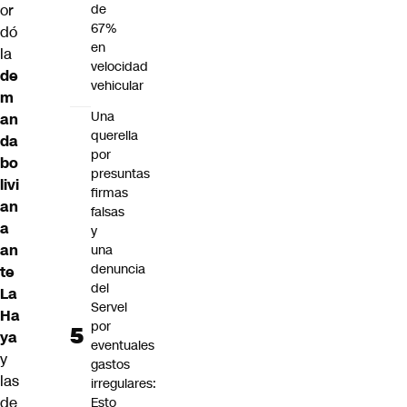
or
de
67%
dó
en
la
velocidad
de
vehicular
m
Una
an
querella
da
por
bo
presuntas
livi
firmas
an
falsas
a
y
an
una
denuncia
te
del
La
Servel
Ha
por
ya
eventuales
y
gastos
las
irregulares:
de
Esto