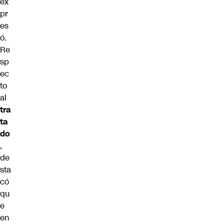
ex
pr
es
ó.
Re
sp
ec
to
al
tra
ta
do
,
de
sta
có
qu
e
en