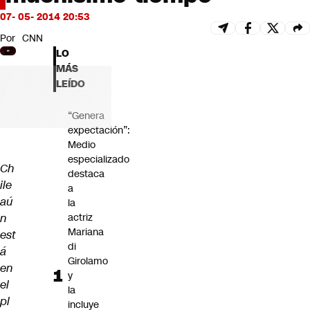
Futuro 360
07- 05- 2014 20:53
Opinión
Por
CNN
LO
MÁS
LEÍDO
“Genera
expectación”:
Medio
especializado
Ch
destaca
ile
a
aú
la
n
actriz
Mariana
est
di
á
Girolamo
en
y
el
la
pl
incluye