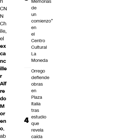
n
Memorias
de
CN
un
N
comienzo”
Ch
en
ile,
el
el
Centro
ex
Cultural
ca
La
Moneda
nc
ille
Orrego
r
defiende
Alf
obras
re
en
Plaza
do
Italia
M
tras
or
estudio
en
que
o
,
revela
ab
caída