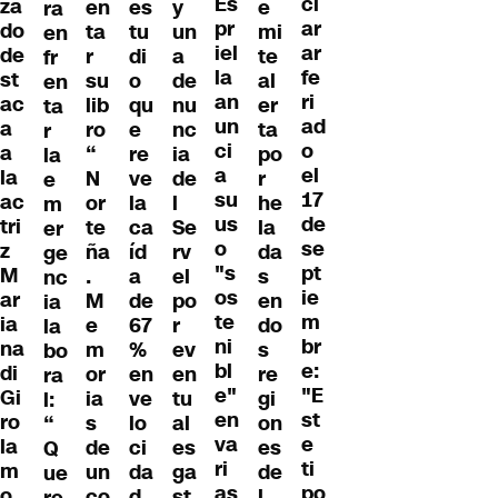
Es
cl
za
en
es
y
e
ra
pr
ar
do
ta
tu
un
mi
en
iel
ar
de
r
di
a
te
fr
la
fe
st
su
o
de
al
en
an
ri
ac
lib
qu
nu
er
ta
un
ad
a
ro
e
nc
ta
r
ci
o
a
“
re
ia
po
la
a
el
la
N
ve
de
r
e
su
17
ac
or
la
l
he
m
us
de
tri
te
ca
Se
la
er
o
se
z
ña
íd
rv
da
ge
"s
pt
M
.
a
el
s
nc
os
ie
ar
M
de
po
en
ia
te
m
ia
e
67
r
do
la
ni
br
na
m
%
ev
s
bo
bl
e:
di
or
en
en
re
ra
e"
"E
Gi
ia
ve
tu
gi
l:
en
st
ro
s
lo
al
on
“
va
e
la
de
ci
es
es
Q
ri
ti
m
un
da
ga
de
ue
as
po
o
co
d
st
l