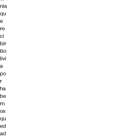
nía
qu
e
re
ci
bir
Bo
livi
a
po
r
ha
be
rn
os
qu
ed
ad