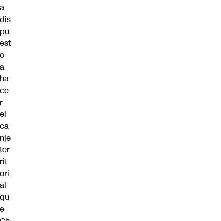
a
dis
pu
est
o
a
ha
ce
r
el
ca
nje
ter
rit
ori
al
qu
e
Ch