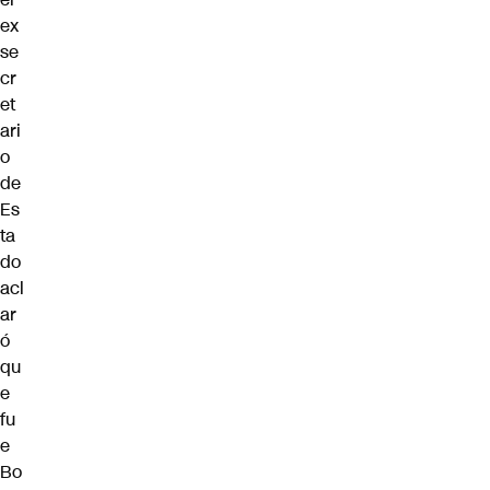
ex
se
cr
et
ari
o
de
Es
ta
do
acl
ar
ó
qu
e
fu
e
Bo