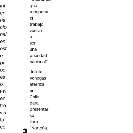
int
que
recuperar
er
el
na
trabajo
cio
vuelva
nal
a
en
ser
est
una
e
prioridad
nacional”
pr
oc
Julieta
es
Venegas
o.
aterriza
en
En
Chile
en
para
tre
presentar
vis
su
ta
libro
co
“Norteña.