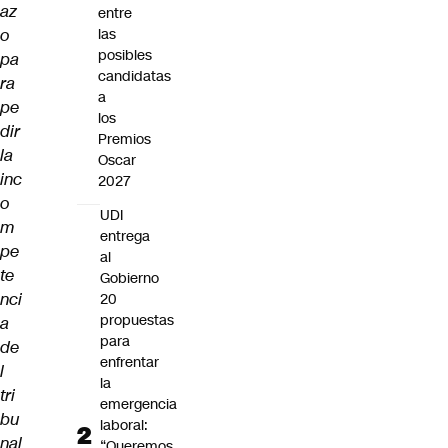
az
entre
o
las
posibles
pa
candidatas
ra
a
pe
los
dir
Premios
la
Oscar
inc
2027
o
UDI
m
entrega
pe
al
te
Gobierno
nci
20
propuestas
a
para
de
enfrentar
l
la
tri
emergencia
bu
laboral:
nal
“Queremos