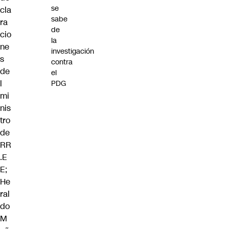
se
cla
sabe
ra
de
cio
la
ne
investigación
s
contra
de
el
l
PDG
mi
nis
tro
de
RR
.E
E;
He
ral
do
M