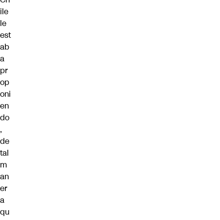
ile
le
est
ab
a
pr
op
oni
en
do
,
de
tal
m
an
er
a
qu