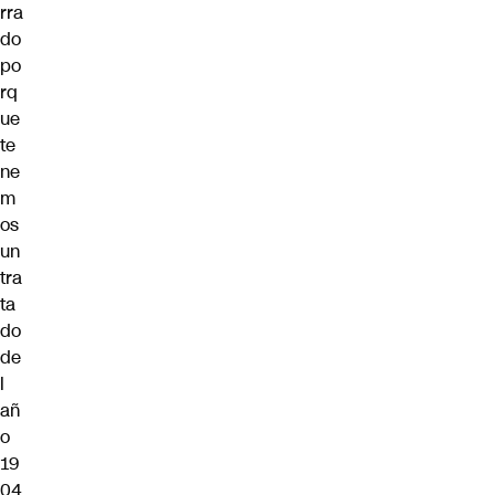
rra
do
po
rq
ue
te
ne
m
os
un
tra
ta
do
de
l
añ
o
19
04