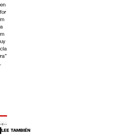
en
for
m
a
m
uy
cla
ra”
.
LEE TAMBIÉN