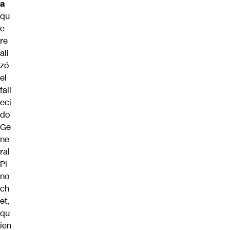
a
qu
e
re
ali
zó
el
fall
eci
do
Ge
ne
ral
Pi
no
ch
et,
qu
ien