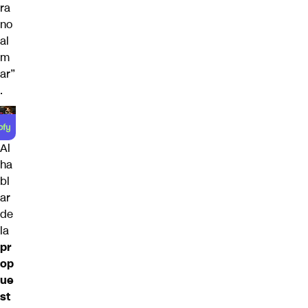
ra
no
al
m
ar”
.
Al
ha
bl
ar
de
la
pr
op
ue
st