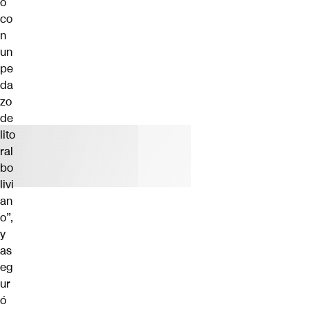
o
co
n
un
pe
da
zo
de
lito
ral
bo
livi
an
o”,
y
as
eg
ur
ó