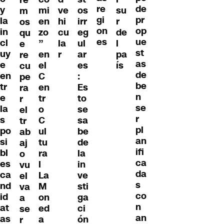
re
re
de
y
mi
ve
os
su
m
gi
pr
la
en
hi
irr
r
os
on
op
in
zo
cu
eg
de
qu
es
ue
cl
”
la
ul
l
e
st
uy
en
r
ar
pa
re
as
e
el
es
ís
cu
de
en
C
:
pe
be
tr
en
Es
ra
n
e
tr
to
r
se
la
o
se
el
r
s
C
sa
tr
pl
po
ul
be
ab
an
si
tu
de
aj
ifi
bl
ra
la
o
ca
es
l
in
vu
da
ca
La
ve
el
s
nd
M
sti
va
co
id
on
ga
a
n
at
ed
ci
se
an
as
a
ón
r