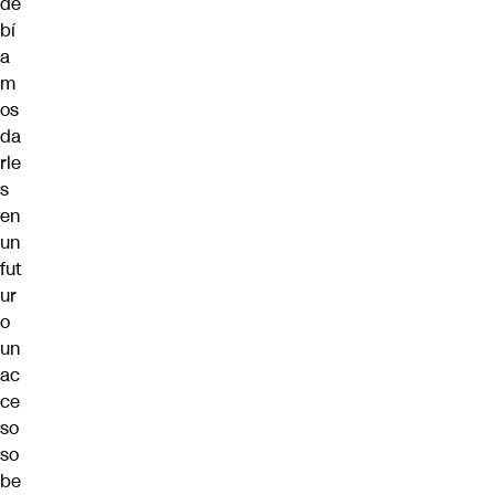
de
bí
a
m
os
da
rle
s
en
un
fut
ur
o
un
ac
ce
so
so
be