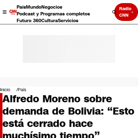
País
Mundo
Negocios
Radio
Podcast y Programas completos
CNN
Futuro 360
Cultura
Servicios
País
Mundo
Negocios
Inicio
País
Alfredo Moreno sobre
Deportes
Programas completos
demanda de Bolivia: “Esto
Cultura
Servicios
está cerrado hace
Bits
CNN Data
muchísimo tiempo”
CNN tiempo