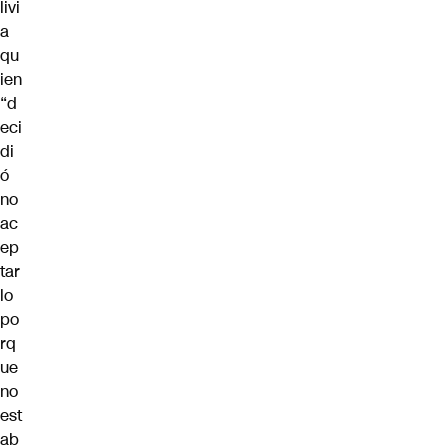
livi
a
qu
ien
“d
eci
di
ó
no
ac
ep
tar
lo
po
rq
ue
no
est
ab