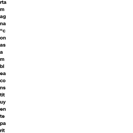
rta
m
ag
na
“c
on
as
a
m
bl
ea
co
ns
tit
uy
en
te
pa
rit