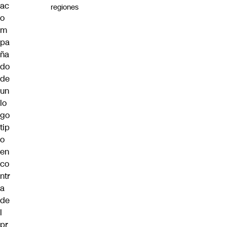
ac
regiones
o
m
pa
ña
do
de
un
lo
go
tip
o
en
co
ntr
a
de
l
pr