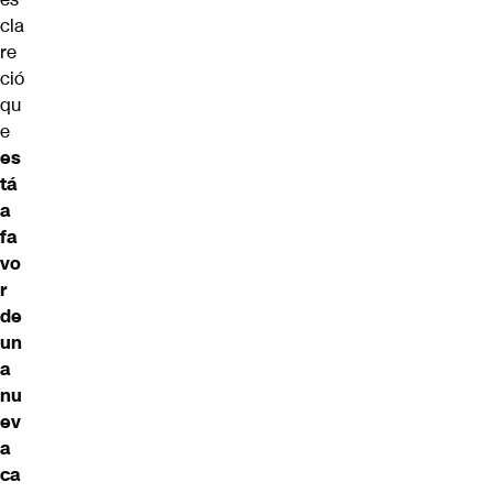
cla
re
ció
qu
e
es
tá
a
fa
vo
r
de
un
a
nu
ev
a
ca