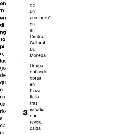
en
de
Tr
un
en
comienzo”
en
di
el
ng
Centro
To
Cultural
pi
La
c
,
Moneda
lue
Orrego
go
defiende
de
obras
qu
en
e
Plaza
us
Italia
tras
ua
estudio
rio
que
s
revela
co
caída
m