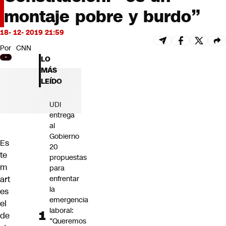
Futuro 360
montaje pobre y burdo”
Opinión
18- 12- 2019 21:59
Por
CNN
LO
MÁS
LEÍDO
UDI
entrega
al
Gobierno
Es
20
te
propuestas
m
para
art
enfrentar
la
es
emergencia
el
laboral:
de
“Queremos