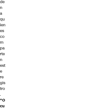
de
n
a
qu
ien
es
co
m
pa
rte
n
est
e
re
gis
tro
.
“O
cu