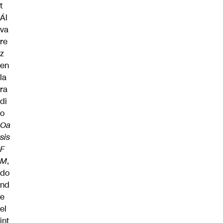
t
Ál
va
re
z
en
la
ra
di
o
Oa
sis
F
M
,
do
nd
e
el
int