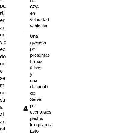
de
pa
67%
rti
en
velocidad
er
vehicular
an
un
Una
vid
querella
eo
por
presuntas
do
firmas
nd
falsas
e
y
se
una
m
denuncia
ue
del
str
Servel
por
a
eventuales
al
gastos
art
irregulares:
ist
Esto