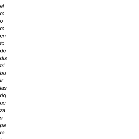
el
m
o
m
en
to
de
dis
tri
bu
ir
las
riq
ue
za
s
pa
ra