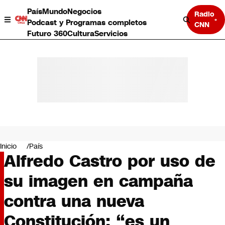
País
Mundo
Negocios
Radio
Podcast y Programas completos
CNN
Futuro 360
Cultura
Servicios
País
Mundo
Negocios
Inicio
País
Alfredo Castro por uso de
Deportes
Programas completos
su imagen en campaña
Cultura
Servicios
contra una nueva
Bits
CNN Data
Constitución: “es un
CNN tiempo