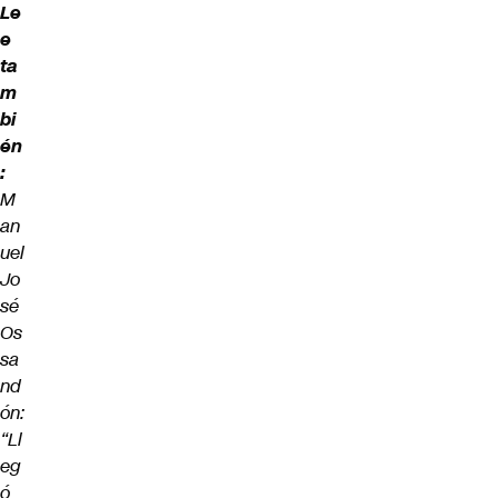
Le
e
ta
m
bi
én
:
M
an
uel
Jo
sé
Os
sa
nd
ón:
“Ll
eg
ó