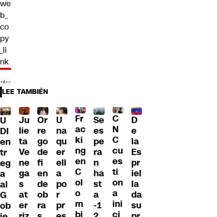
we
b_
co
py
_li
nk
LEE TAMBIÉN
Fr
C
Ju
Or
U
Se
D
U
ac
N
lie
re
na
es
e
DI
ki
C
ta
go
qu
pe
la
en
ng
cu
Ve
de
er
ra
Es
tr
en
es
ne
fi
ell
n
pr
eg
C
ti
ga
en
a
ha
iel
a
ol
on
s
de
po
st
la
al
o
a
at
ob
r
a
da
G
m
ini
er
ra
pr
-1
su
ob
bi
ci
riz
s
es
2
pr
ie