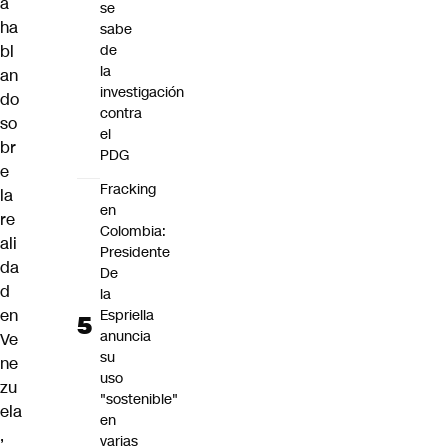
a
se
ha
sabe
bl
de
la
an
investigación
do
contra
so
el
br
PDG
e
Fracking
la
en
re
Colombia:
ali
Presidente
da
De
d
la
en
Espriella
anuncia
Ve
su
ne
uso
zu
"sostenible"
ela
en
,
varias