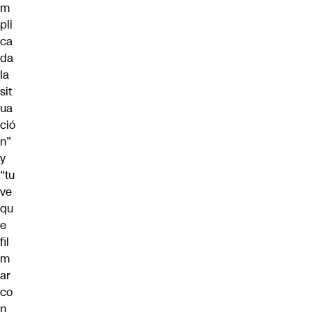
m
pli
ca
da
la
sit
ua
ció
n”
y
“tu
ve
qu
e
fil
m
ar
co
n