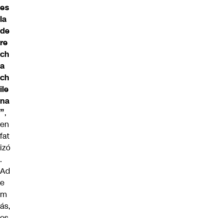
es
la
de
re
ch
a
ch
ile
na
”
,
en
fat
izó
.
Ad
e
m
ás,
es