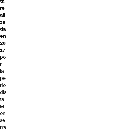
ta
re
ali
za
da
en
20
17
po
r
la
pe
rio
dis
ta
M
on
se
rra