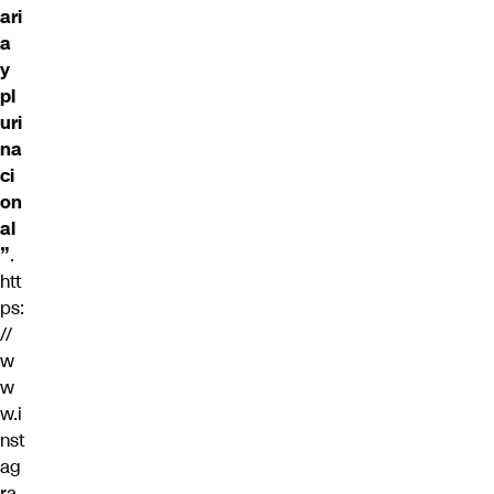
ari
a
y
pl
uri
na
ci
on
al
”
.
htt
ps:
//
w
w
w.i
nst
ag
ra