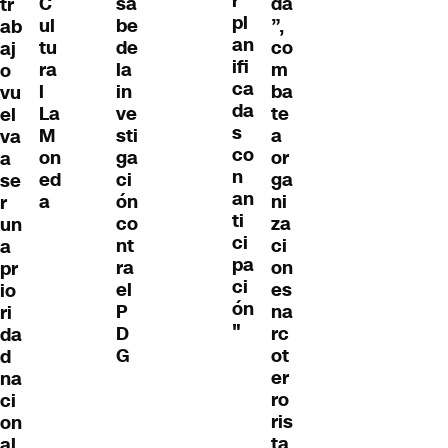
r
C
sa
da
tr
pl
ul
be
”,
ab
an
tu
de
co
aj
ifi
ra
la
m
o
ca
l
in
ba
vu
da
La
ve
te
el
s
M
sti
a
va
co
on
ga
or
a
n
ed
ci
ga
se
an
a
ón
ni
r
ti
co
za
un
ci
nt
ci
a
pa
ra
on
pr
ci
el
es
io
ón
P
na
ri
"
D
rc
da
G
ot
d
er
na
ro
ci
ris
on
ta
al