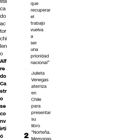
sta
que
ca
recuperar
do
el
ac
trabajo
vuelva
tor
a
chi
ser
len
una
o
prioridad
Alf
nacional”
re
Julieta
do
Venegas
Ca
aterriza
str
en
o
Chile
se
para
presentar
co
su
nv
libro
irti
“Norteña.
ó
Memorias