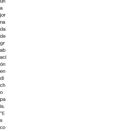
un
a
jor
na
da
de
gr
ab
aci
ón
en
di
ch
o
pa
ís.
“E
s
co