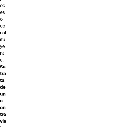
oc
es
o
co
nst
itu
ye
nt
e.
Se
tra
ta
de
un
a
en
tre
vis