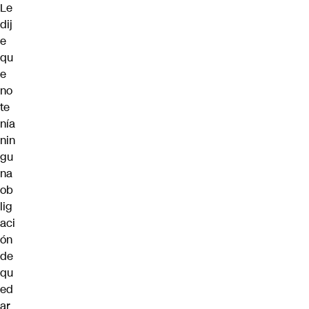
Le
dij
e
qu
e
no
te
nía
nin
gu
na
ob
lig
aci
ón
de
qu
ed
ar