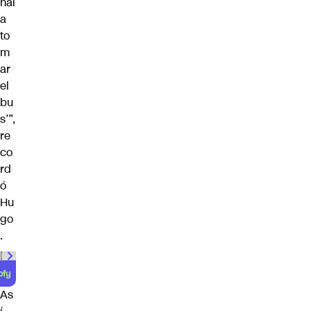
nal
a
to
m
ar
el
bu
s’”,
re
co
rd
ó
Hu
go
.
00:00
/
01:00
As