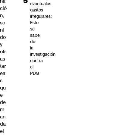
na
eventuales
ció
gastos
n,
irregulares:
so
Esto
se
ni
sabe
do
de
y
la
otr
investigación
as
contra
tar
el
ea
PDG
s
qu
e
de
m
an
da
el