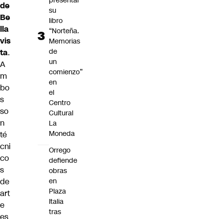
presentar
de
su
Be
libro
lla
“Norteña.
vis
Memorias
de
ta
.
un
A
comienzo”
m
en
bo
el
s
Centro
so
Cultural
n
La
Moneda
té
cni
Orrego
co
defiende
s
obras
de
en
Plaza
art
Italia
e
tras
es