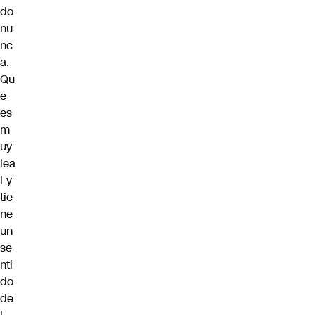
do
nu
nc
a.
Qu
e
es
m
uy
lea
l y
tie
ne
un
se
nti
do
de