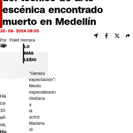
Futuro 360
escénica encontrado
Opinión
muerto en Medellín
30- 06- 2024 08:00
Por
Polet Herrera
LO
MÁS
LEÍDO
“Genera
expectación”:
Medio
especializado
Ha
destaca
ce
a
10
la
añ
actriz
Mariana
os,
di
Hu