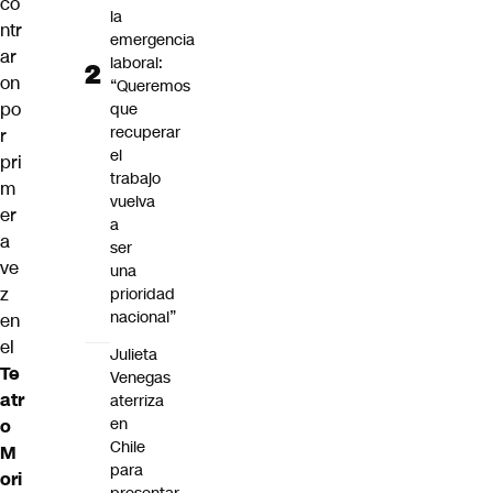
co
la
ntr
emergencia
ar
laboral:
on
“Queremos
po
que
recuperar
r
el
pri
trabajo
m
vuelva
er
a
a
ser
ve
una
z
prioridad
nacional”
en
el
Julieta
Te
Venegas
atr
aterriza
en
o
Chile
M
para
ori