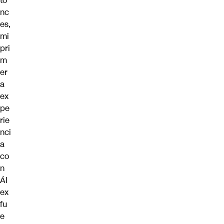
to
nc
es,
mi
pri
m
er
a
ex
pe
rie
nci
a
co
n
Ál
ex
fu
e