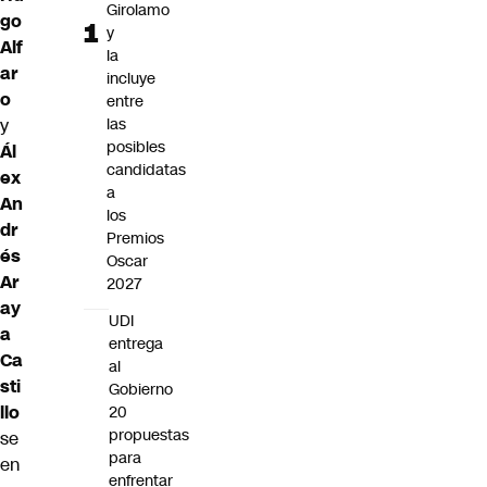
Girolamo
go
y
Alf
la
ar
incluye
o
entre
y
las
posibles
Ál
candidatas
ex
a
An
los
dr
Premios
és
Oscar
Ar
2027
ay
UDI
a
entrega
Ca
al
sti
Gobierno
llo
20
propuestas
se
para
en
enfrentar