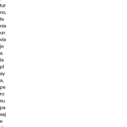
tur
no,
te
nía
un
via
je
a
la
pl
ay
a,
pe
ro
su
pa
saj
e