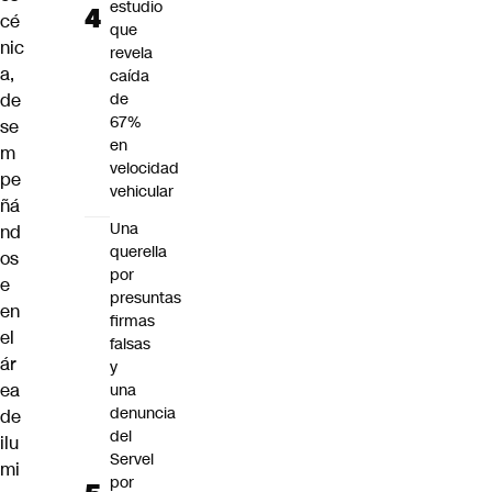
estudio
cé
que
nic
revela
a,
caída
de
de
67%
se
en
m
velocidad
pe
vehicular
ñá
Una
nd
querella
os
por
e
presuntas
en
firmas
el
falsas
ár
y
ea
una
denuncia
de
del
ilu
Servel
mi
por