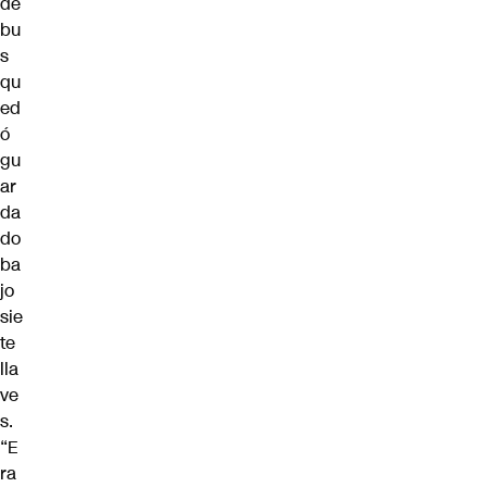
de
bu
s
qu
ed
ó
gu
ar
da
do
ba
jo
sie
te
lla
ve
s.
“E
ra