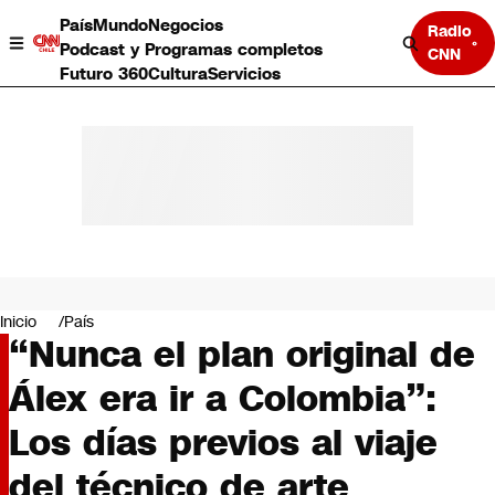
País
Mundo
Negocios
Radio
Podcast y Programas completos
CNN
Futuro 360
Cultura
Servicios
País
Mundo
Negocios
Inicio
País
“Nunca el plan original de
Deportes
Programas completos
Álex era ir a Colombia”:
Cultura
Servicios
Los días previos al viaje
Bits
CNN Data
del técnico de arte
CNN tiempo