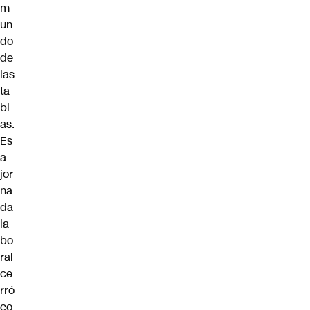
m
un
do
de
las
ta
bl
as.
Es
a
jor
na
da
la
bo
ral
ce
rró
co