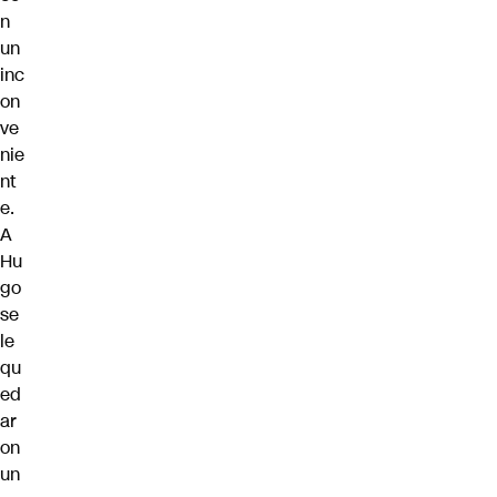
n
un
inc
on
ve
nie
nt
e.
A
Hu
go
se
le
qu
ed
ar
on
un