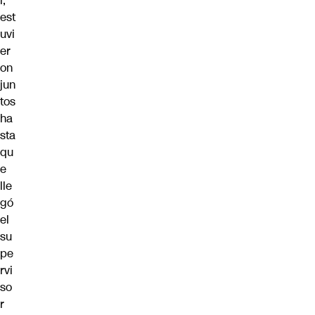
í,
est
uvi
er
on
jun
tos
ha
sta
qu
e
lle
gó
el
su
pe
rvi
so
r