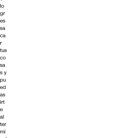
lo
gr
es
sa
ca
r
tus
co
sa
s y
pu
ed
as
irt
e
al
ter
mi