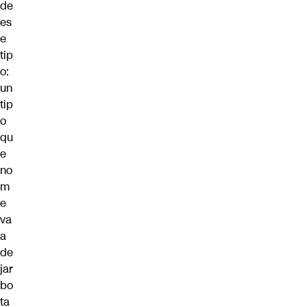
de
es
e
tip
o:
un
tip
o
qu
e
no
m
e
va
a
de
jar
bo
ta