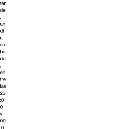
tar
de
,
un
dí
a
sá
ba
do
,
en
tre
las
23
:0
0
y
00
:0