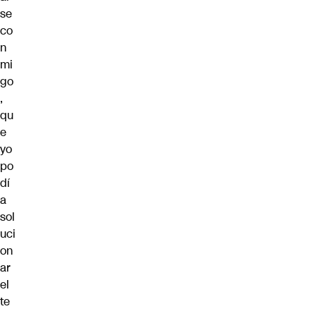
se
co
n
mi
go
,
qu
e
yo
po
dí
a
sol
uci
on
ar
el
te