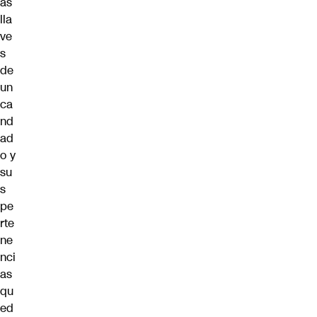
as
lla
ve
s
de
un
ca
nd
ad
o y
su
s
pe
rte
ne
nci
as
qu
ed