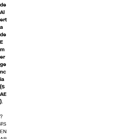
de
Al
ert
a
de
E
m
er
ge
nc
ia
(S
AE
)
.
?
#S
EN
AP