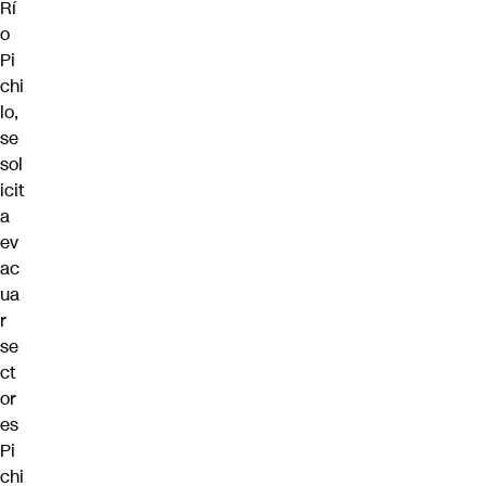
Rí
o
Pi
chi
lo,
se
sol
icit
a
ev
ac
ua
r
se
ct
or
es
Pi
chi