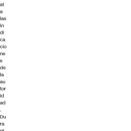
at
a
las
in
di
ca
cio
ne
s
de
la
au
tor
id
ad
.
Du
ra
nt