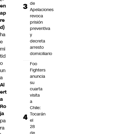
de
en
Apelaciones
ap
revoca
re
prisión
d)
preventiva
ha
y
decreta
e
arresto
mi
domiciliario
tid
o
Foo
un
Fighters
anuncia
a
su
Al
cuarta
ert
visita
a
a
Ro
Chile:
ja
Tocarán
pa
el
28
ra
de