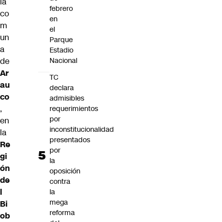
la
febrero
co
en
m
el
un
Parque
a
Estadio
de
Nacional
Ar
TC
au
declara
co
admisibles
,
requerimientos
por
en
inconstitucionalidad
la
presentados
Re
por
gi
la
ón
oposición
de
contra
l
la
mega
Bi
reforma
ob