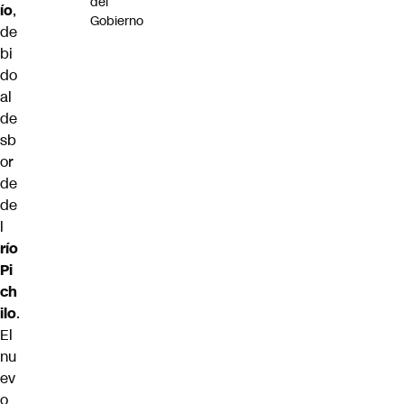
del
ío
,
Gobierno
de
bi
do
al
de
sb
or
de
de
l
río
Pi
ch
ilo
.
El
nu
ev
o