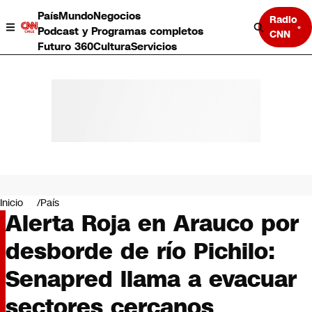
País
Mundo
Negocios
Radio
Podcast y Programas completos
CNN
Futuro 360
Cultura
Servicios
País
Mundo
Negocios
Inicio
País
Alerta Roja en Arauco por
Deportes
Programas completos
desborde de río Pichilo:
Cultura
Servicios
Senapred llama a evacuar
Bits
CNN Data
sectores cercanos
CNN tiempo