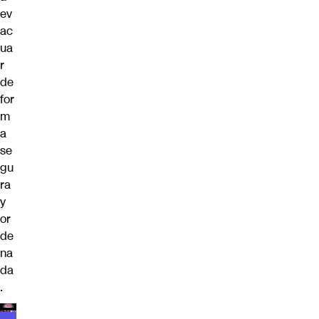
ev
ac
ua
r
de
for
m
a
se
gu
ra
y
or
de
na
da
.