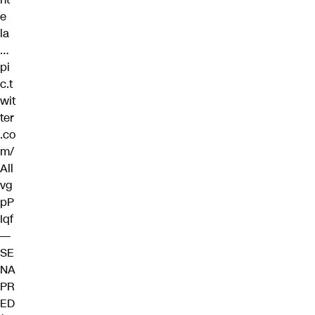
e
la
…
pi
c.t
wit
ter
.co
m/
All
vg
pP
Iqf
—
SE
NA
PR
ED