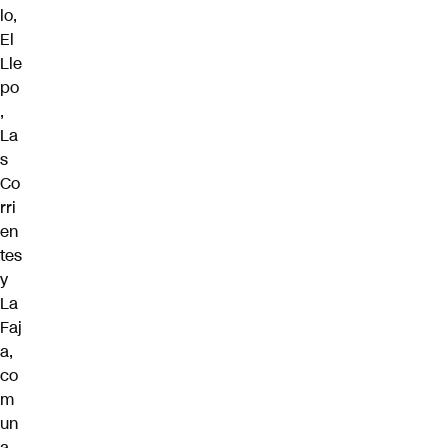
lo,
El
Lle
po
,
La
s
Co
rri
en
tes
y
La
Faj
a,
co
m
un
a