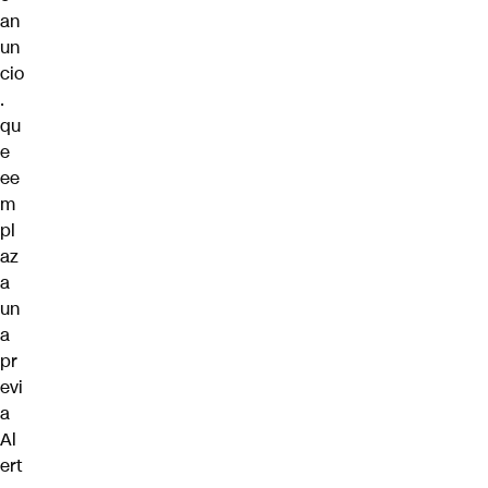
an
un
cio
.
qu
e
ee
m
pl
az
a
un
a
pr
evi
a
Al
ert