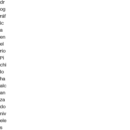
dr
og
ráf
ic
a
en
el
río
Pi
chi
lo
ha
alc
an
za
do
niv
ele
s