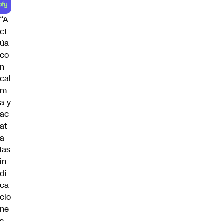
“A
ct
úa
co
n
cal
m
a y
ac
at
a
las
in
di
ca
cio
ne
s