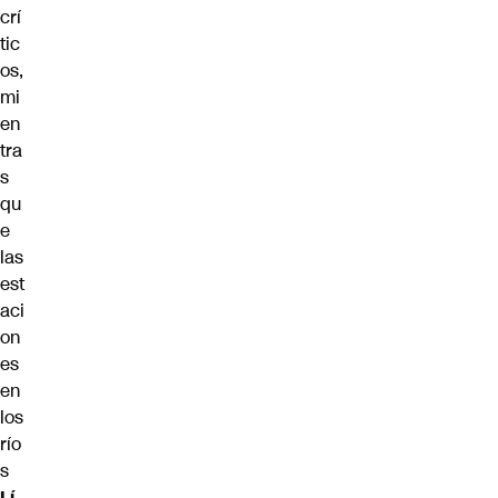
crí
tic
os,
mi
en
tra
s
qu
e
las
est
aci
on
es
en
los
río
s
Lí