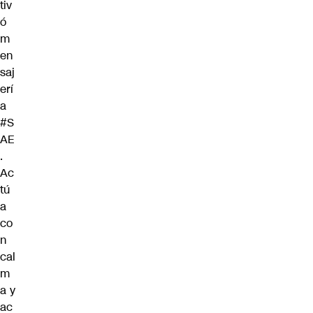
tiv
ó
m
en
saj
erí
a
#S
AE
.
Ac
tú
a
co
n
cal
m
a y
ac