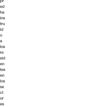
pr
ed
ha
ins
tru
id
o
a
los
re
sid
en
tes
en
los
se
ct
or
es