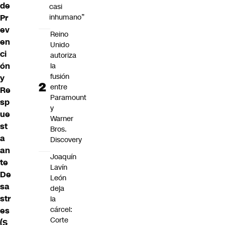
de
casi
Pr
inhumano”
ev
Reino
en
Unido
ci
autoriza
ón
la
fusión
y
entre
Re
Paramount
sp
y
ue
Warner
st
Bros.
a
Discovery
an
Joaquín
te
Lavín
De
León
sa
deja
str
la
cárcel:
es
Corte
(S