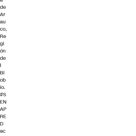
de
Ar
au
co,
Re
gi
ón
de
l
Bi
ob
ío.
#S
EN
AP
RE
D
ac