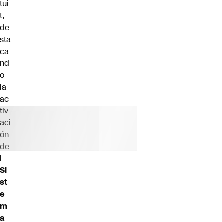
tui
t,
de
sta
ca
nd
o
la
ac
tiv
aci
ón
de
l
Si
st
e
m
a