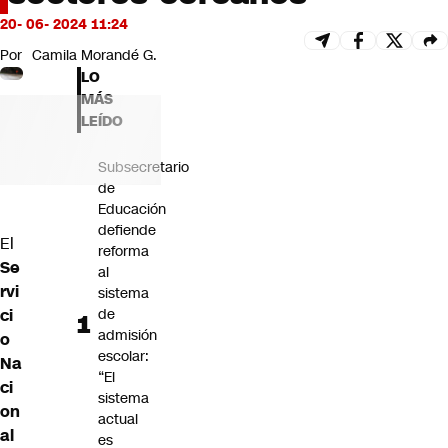
Futuro 360
20- 06- 2024 11:24
Opinión
Por
Camila Morandé G.
LO
MÁS
LEÍDO
Subsecretario
de
Educación
defiende
El
reforma
Se
al
rvi
sistema
ci
de
admisión
o
escolar:
Na
“El
ci
sistema
on
actual
al
es