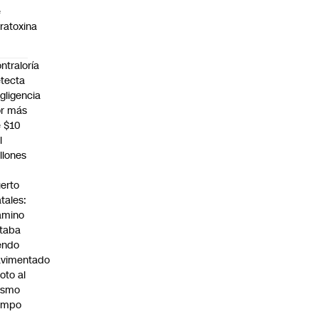
e
ratoxina
ntraloría
tecta
gligencia
r más
 $10
l
llones
n
erto
tales:
amino
taba
endo
avimentado
roto al
ismo
empo