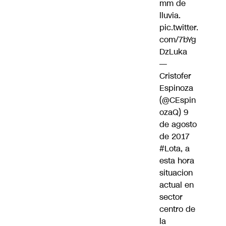
mm de
lluvia.
pic.twitter.
com/7bYg
DzLuka
—
Cristofer
Espinoza
(@CEspin
ozaQ)
9
de agosto
de 2017
#Lota
, a
esta hora
situacion
actual en
sector
centro de
la