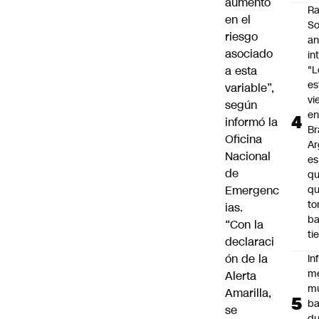
aumento
Ra
en el
So
riesgo
an
asociado
in
a esta
"L
e
variable”,
vi
según
en
informó la
Br
Oficina
Ar
Nacional
es
de
qu
Emergenc
q
t
ias.
ba
“Con la
ti
declaraci
ón de la
In
m
Alerta
m
Amarilla,
ba
se
du