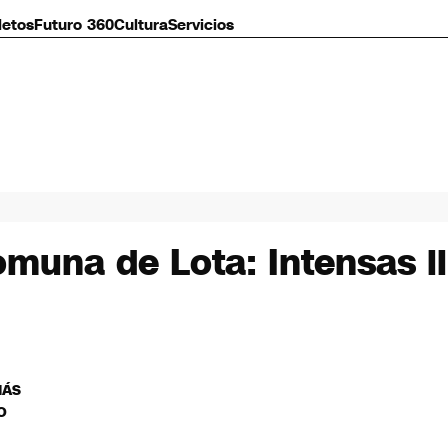
letos
Futuro 360
Cultura
Servicios
comuna de Lota: Intensas l
MÁS
O