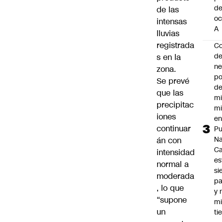
d
de las
oc
intensas
A
lluvias
registrada
Co
de
s en la
ne
zona.
po
Se prevé
de
que las
mi
precipitac
mi
iones
e
continuar
Pu
Na
án con
C
intensidad
es
normal a
si
moderada
p
, lo que
y 
“supone
m
un
ti