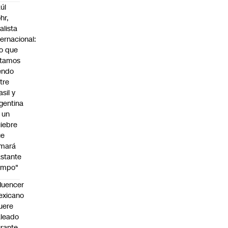
úl
hr,
alista
ternacional:
o que
stamos
endo
tre
asil y
gentina
 un
iebre
ue
omará
stante
empo"
fluencer
exicano
uere
leado
rante