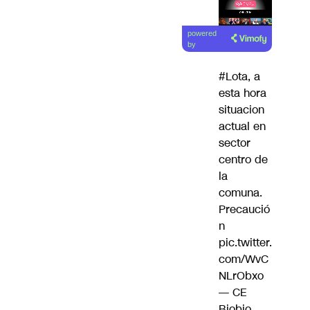
Lea el
powered
artículo
by
#Lota
, a
esta hora
situacion
actual en
sector
centro de
la
comuna.
Precaució
n
pic.twitter.
com/WvC
NLrObxo
— CE
Biobio