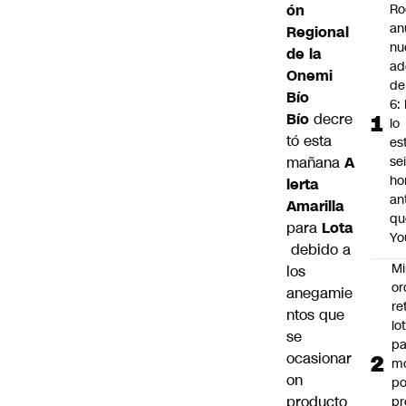
ón
Ro
an
Regional
nu
de la
ad
Onemi
de
Bío
6: 
Bío
decre
lo
tó esta
es
mañana
A
se
ho
lerta
an
Amarilla
qu
para
Lota
Yo
debido a
Mi
los
or
anegamie
re
ntos que
lo
se
p
ocasionar
m
on
po
producto
pr