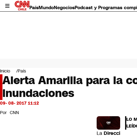
País
Mundo
Negocios
Podcast y Programas comp
País
Mundo
Inicio
País
Negocios
Alerta Amarilla para la 
Deportes
inundaciones
Programas completos
Cultura
Servicios
09- 08- 2017 11:12
Bits
Por
CNN
CNN Data
LO 
CNN tiempo
LEÍD
Futuro 360
La
Direcci
Opinión