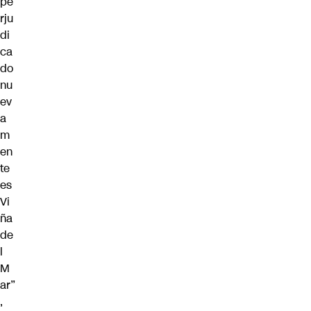
pe
rju
di
ca
do
nu
ev
a
m
en
te
es
Vi
ña
de
l
M
ar”
,