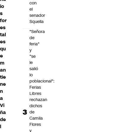
con
io
el
s
senador
for
Squella
es
"Señora
tal
de
es
feria"
qu
y
e
"se
le
m
salió
an
lo
tie
poblacional":
ne
Ferias
n
Libres
a
rechazan
Vi
dichos
de
ña
Camila
de
Flores
l
y