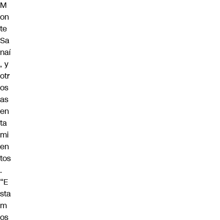
M
on
te
Sa
naí
, y
otr
os
as
en
ta
mi
en
tos
.
“E
sta
m
os