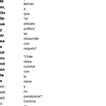
M
llaman
ar,
a
Qu
que
ilp
"el
debate
ué
político
y
se
ár
desarrolle
ea
con
s
respeto"
cir
"Chile
cu
debe
nd
convivir
an
con
te
la
s
nieve
en
y
no
est
paralizarse":
ad
Centros
o