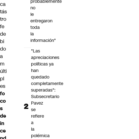
probablemente
ca
no
tás
le
tro
entregaron
fe
toda
de
la
información"
bi
do
"Las
a
apreciaciones
m
políticas ya
han
últi
quedado
pl
completamente
es
superadas":
fo
Subsecretario
co
Pavez
s
se
de
refiere
a
in
la
ce
polémica
nd