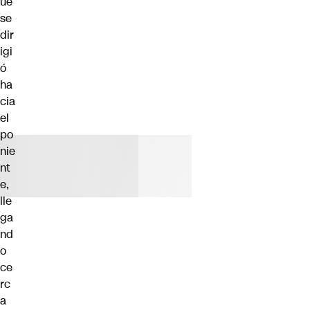
ué
se
dir
igi
ó
ha
cia
el
po
nie
nt
e,
lle
ga
nd
o
ce
rc
a