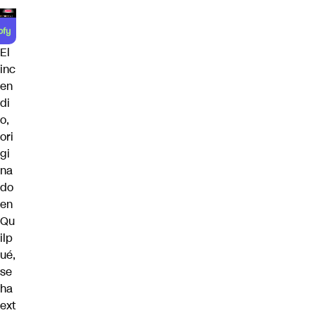
El
inc
en
di
o,
ori
gi
na
do
en
Qu
ilp
ué,
se
ha
ext