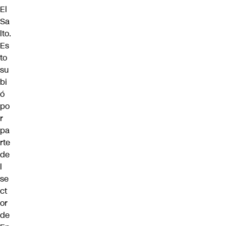
El
Sa
lto.
Es
to
su
bi
ó
po
r
pa
rte
de
l
se
ct
or
de