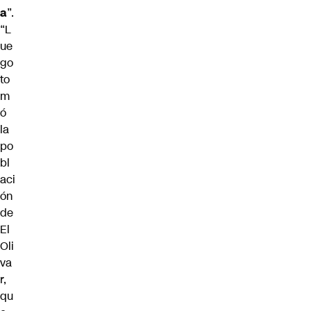
a
”.
“L
ue
go
to
m
ó
la
po
bl
aci
ón
de
El
Oli
va
r,
qu