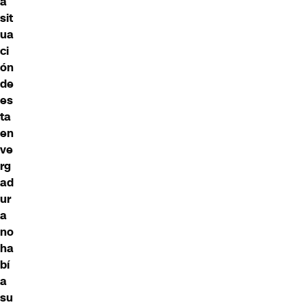
a
sit
ua
ci
ón
de
es
ta
en
ve
rg
ad
ur
a
no
ha
bí
a
su