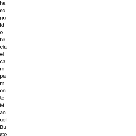
ha
se
gu
id
o
ha
cia
el
ca
m
pa
m
en
to
M
an
uel
Bu
sto