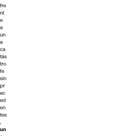
fre
nt
e
a
un
a
ca
tás
tro
fe
sin
pr
ec
ed
en
tes
,
un