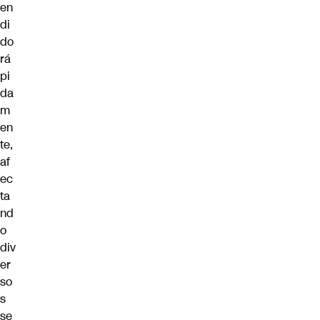
en
di
do
rá
pi
da
m
en
te,
af
ec
ta
nd
o
div
er
so
s
se