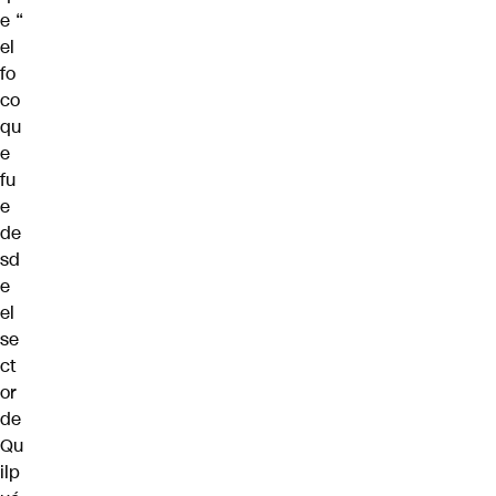
e “
el
fo
co
qu
e
fu
e
de
sd
e
el
se
ct
or
de
Qu
ilp