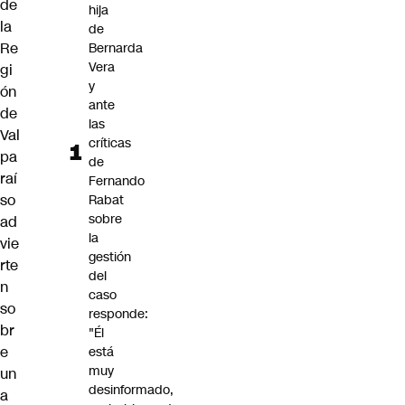
de
hija
la
de
Re
Bernarda
Vera
gi
y
ón
ante
de
las
Val
críticas
pa
de
raí
Fernando
so
Rabat
sobre
ad
la
vie
gestión
rte
del
n
caso
so
responde:
br
"Él
e
está
muy
un
desinformado,
a