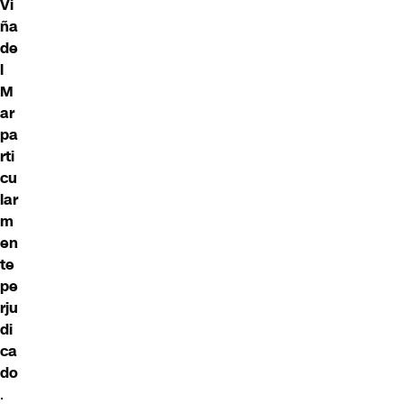
Vi
ña
de
l
M
ar
pa
rti
cu
lar
m
en
te
pe
rju
di
ca
do
.