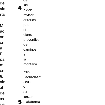
de
de
ski
ale
piden
rta
revisar
.
criterios
para
M
el
ac
cierre
ar
preventivo
en
de
a
caminos
Ri
a
pa
la
montaña
m
on
"Sin
ti
,
Fachadas":
alc
CNC
y
al
SII
de
lanzan
sa
plataforma
de