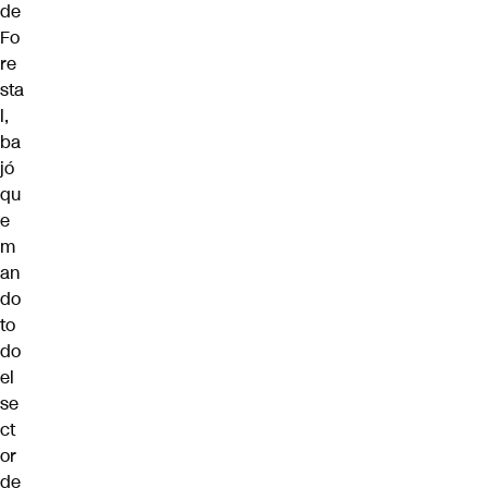
de
Fo
re
sta
l,
ba
jó
qu
e
m
an
do
to
do
el
se
ct
or
de