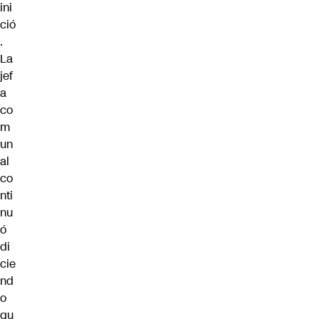
ini
ció
.
La
jef
a
co
m
un
al
co
nti
nu
ó
di
cie
nd
o
qu