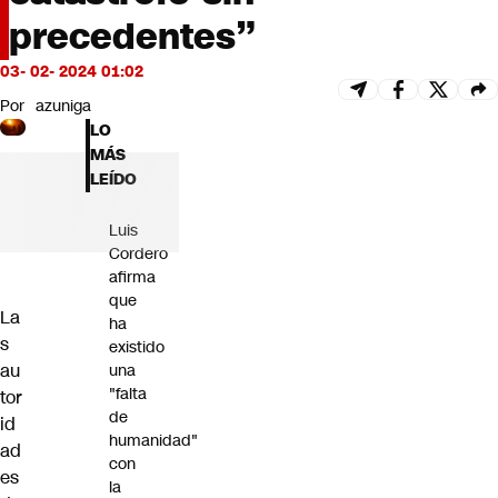
Futuro 360
precedentes”
Opinión
03- 02- 2024 01:02
Por
azuniga
LO
MÁS
LEÍDO
Luis
Cordero
afirma
que
La
ha
s
existido
au
una
"falta
tor
de
id
humanidad"
ad
con
es
la