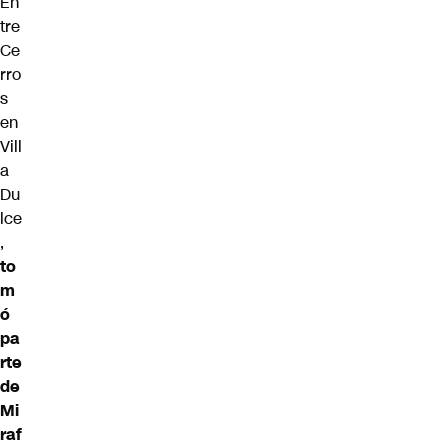
En
tre
Ce
rro
s
en
Vill
a
Du
lce
,
to
m
ó
pa
rte
de
Mi
raf