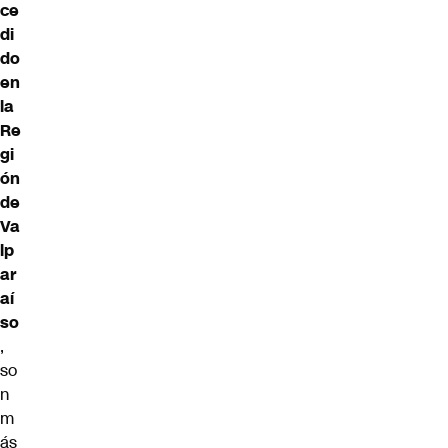
ce
di
do
en
la
Re
gi
ón
de
Va
lp
ar
aí
so
,
so
n
m
ás