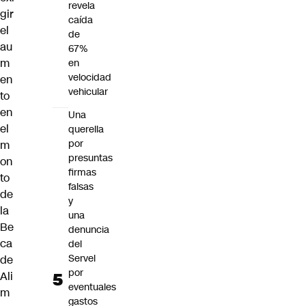
revela
gir
caída
el
de
au
67%
m
en
velocidad
en
vehicular
to
en
Una
el
querella
por
m
presuntas
on
firmas
to
falsas
de
y
la
una
Be
denuncia
ca
del
Servel
de
por
Ali
eventuales
m
gastos