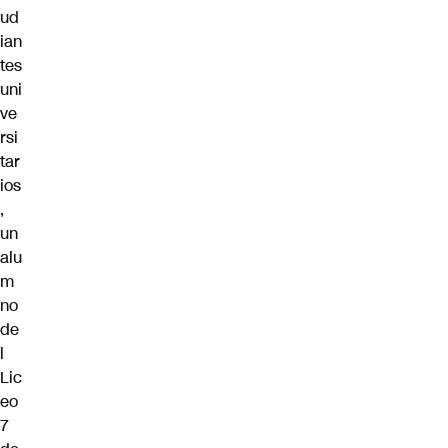
ud
ian
tes
uni
ve
rsi
tar
ios
,
un
alu
m
no
de
l
Lic
eo
7