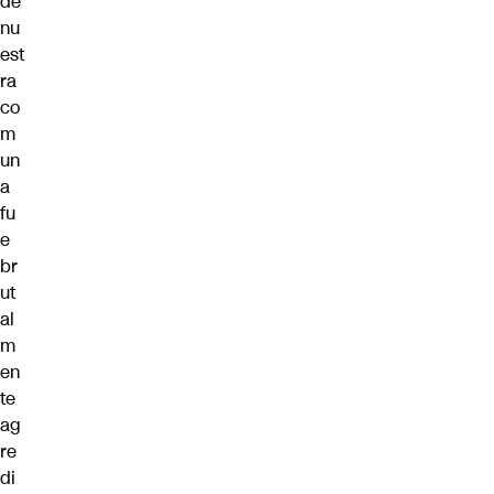
de
nu
est
ra
co
m
un
a
fu
e
br
ut
al
m
en
te
ag
re
di