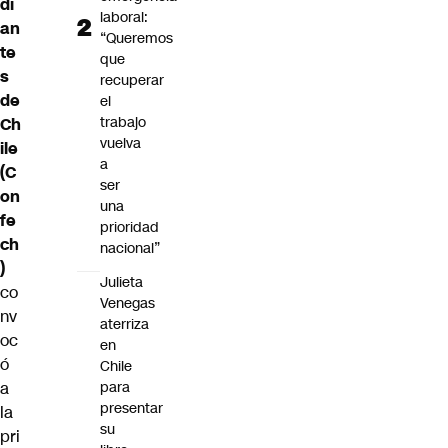
di
laboral:
an
“Queremos
te
que
s
recuperar
de
el
trabajo
Ch
vuelva
ile
a
(C
ser
on
una
fe
prioridad
ch
nacional”
)
Julieta
co
Venegas
nv
aterriza
oc
en
ó
Chile
a
para
presentar
la
su
pri