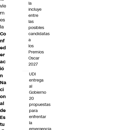
la
vie
incluye
rn
entre
es
las
la
posibles
Co
candidatas
a
nf
los
ed
Premios
er
Oscar
ac
2027
ió
UDI
n
entrega
Na
al
ci
Gobierno
on
20
al
propuestas
de
para
enfrentar
Es
la
tu
emergencia