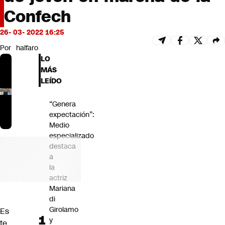
Futuro 360
Confech
Opinión
26- 03- 2022 16:25
Por
halfaro
LO
MÁS
LEÍDO
“Genera
expectación”:
Medio
especializado
destaca
a
la
actriz
Mariana
di
Girolamo
Es
y
te