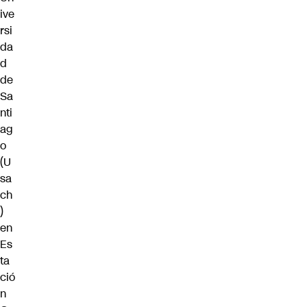
ive
rsi
da
d
de
Sa
nti
ag
o
(U
sa
ch
)
en
Es
ta
ció
n