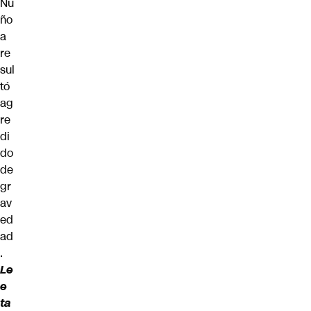
Ñu
ño
a
re
sul
tó
ag
re
di
do
de
gr
av
ed
ad
.
Le
e
ta