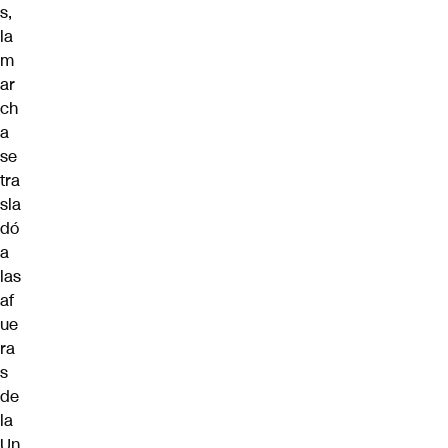
s,
la
m
ar
ch
a
se
tra
sla
dó
a
las
af
ue
ra
s
de
la
Un