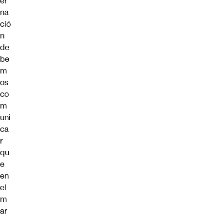
er
na
ció
n
de
be
m
os
co
m
uni
ca
r
qu
e
en
el
m
ar