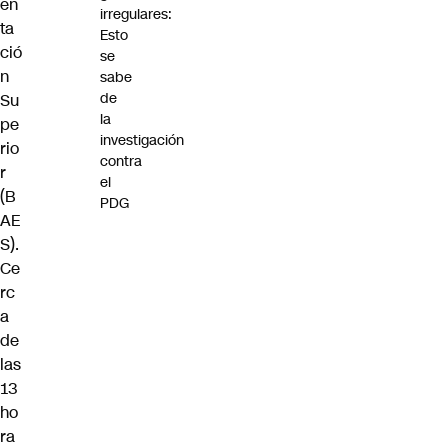
en
irregulares:
ta
Esto
ció
se
n
sabe
de
Su
la
pe
investigación
rio
contra
r
el
(B
PDG
AE
S).
Ce
rc
a
de
las
13
ho
ra