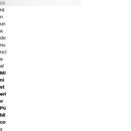
za
rá
n
un
a
de
nu
nci
a
al
Mi
ni
st
eri
o
Pú
bli
co
y