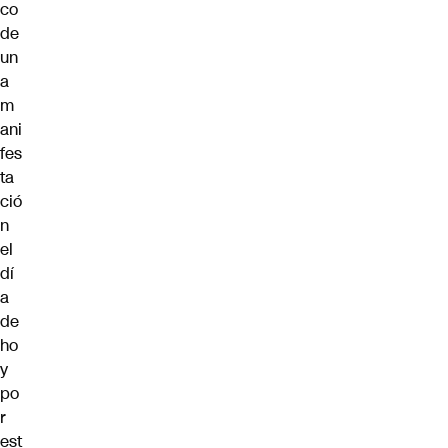
co
de
un
a
m
ani
fes
ta
ció
n
el
dí
a
de
ho
y
po
r
est