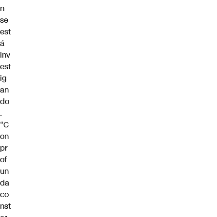
n
se
est
á
inv
est
ig
an
do
.
“C
on
pr
of
un
da
co
nst