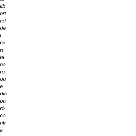
lib
ert
ad
de
l
ca
ra
bi
ne
ro
qu
e
dis
pa
ró
co
ntr
a