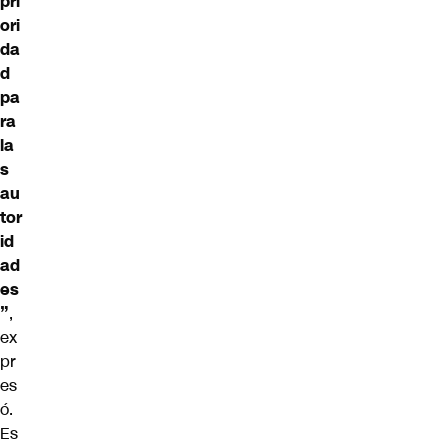
pri
ori
da
d
pa
ra
la
s
au
tor
id
ad
es
”
,
ex
pr
es
ó.
Es