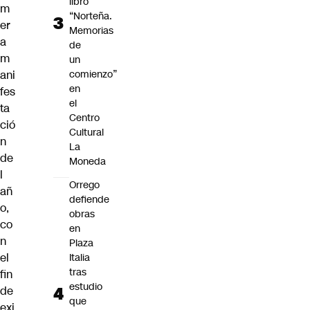
libro
m
“Norteña.
er
Memorias
a
de
m
un
ani
comienzo”
en
fes
el
ta
Centro
ció
Cultural
n
La
de
Moneda
l
Orrego
añ
defiende
o,
obras
co
en
n
Plaza
el
Italia
tras
fin
estudio
de
que
exi