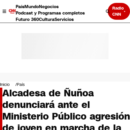
País
Mundo
Negocios
Radio
Podcast y Programas completos
CNN
Futuro 360
Cultura
Servicios
País
Mundo
Negocios
Inicio
País
Alcadesa de Ñuñoa
Deportes
Programas completos
denunciará ante el
Cultura
Servicios
Ministerio Público agresión
Bits
CNN Data
de joven en marcha de la
CNN tiempo