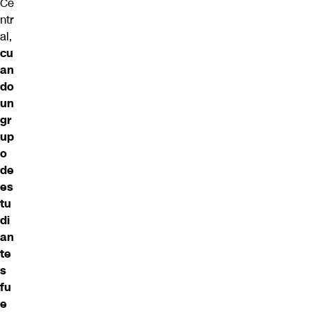
Ce
ntr
al,
cu
an
do
un
gr
up
o
de
es
tu
di
an
te
s
fu
e