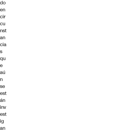
do
en
cir
cu
nst
an
cia
s
qu
e
aú
n
se
est
án
inv
est
ig
an