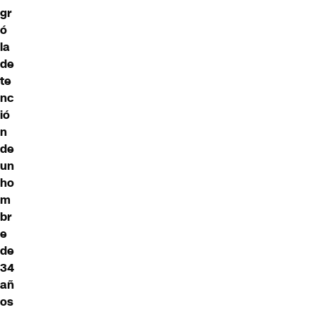
gr
ó
la
de
te
nc
ió
n
de
un
ho
m
br
e
de
34
añ
os