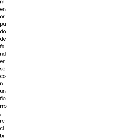
m
en
or
pu
do
de
fe
nd
er
se
co
n
un
fie
rro
,
re
ci
bi