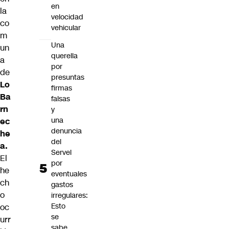
en
la
velocidad
co
vehicular
m
Una
un
querella
a
por
de
presuntas
Lo
firmas
Ba
falsas
rn
y
una
ec
denuncia
he
del
a
.
Servel
El
por
he
eventuales
ch
gastos
o
irregulares:
Esto
oc
se
urr
sabe