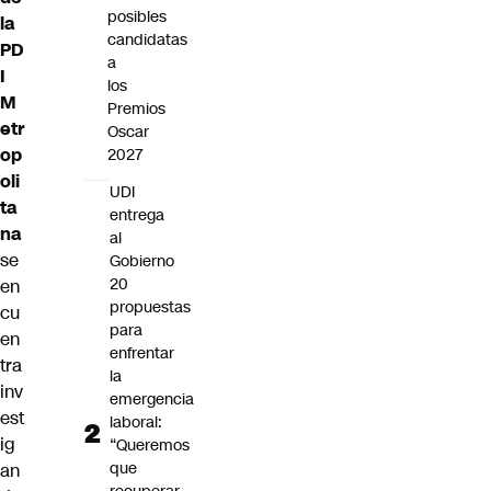
posibles
la
candidatas
PD
a
I
los
M
Premios
etr
Oscar
op
2027
oli
UDI
ta
entrega
na
al
se
Gobierno
20
en
propuestas
cu
para
en
enfrentar
tra
la
inv
emergencia
est
laboral:
ig
“Queremos
que
an