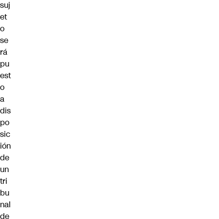
suj
et
o
se
rá
pu
est
o
a
dis
po
sic
ión
de
un
tri
bu
nal
de