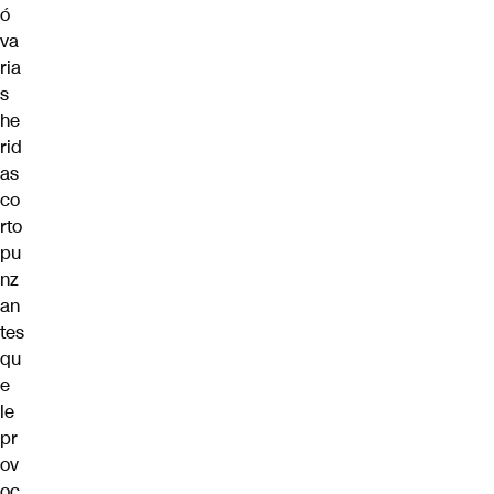
ó
va
ria
s
he
rid
as
co
rto
pu
nz
an
tes
qu
e
le
pr
ov
oc