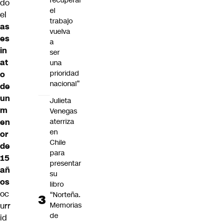
recuperar
do
el
el
trabajo
as
vuelva
es
a
in
ser
at
una
prioridad
o
nacional”
de
un
Julieta
m
Venegas
aterriza
en
en
or
Chile
de
para
15
presentar
añ
su
os
libro
oc
“Norteña.
Memorias
urr
de
id