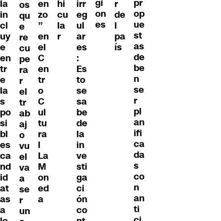
gi
pr
la
en
hi
irr
r
os
on
op
in
zo
cu
eg
de
qu
es
ue
cl
”
la
ul
l
e
st
uy
en
r
ar
pa
re
as
e
el
es
ís
cu
de
en
C
:
pe
be
tr
en
Es
ra
n
e
tr
to
r
se
la
o
se
el
r
s
C
sa
tr
pl
po
ul
be
ab
an
si
tu
de
aj
ifi
bl
ra
la
o
ca
es
l
in
vu
da
ca
La
ve
el
s
nd
M
sti
va
co
id
on
ga
a
n
at
ed
ci
se
an
as
a
ón
r
ti
a
co
un
ci
lo
nt