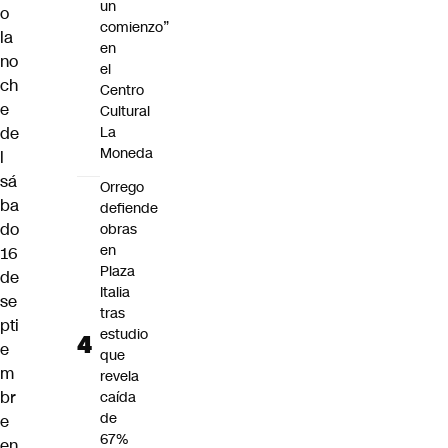
un
o
comienzo”
la
en
no
el
ch
Centro
e
Cultural
La
de
Moneda
l
sá
Orrego
ba
defiende
do
obras
en
16
Plaza
de
Italia
se
tras
pti
estudio
e
que
m
revela
br
caída
de
e
67%
en