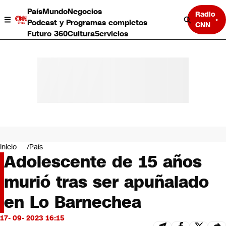
País
Mundo
Negocios
Radio
Podcast y Programas completos
CNN
Futuro 360
Cultura
Servicios
País
Mundo
Negocios
Inicio
País
Adolescente de 15 años
Deportes
Programas completos
murió tras ser apuñalado
Cultura
Servicios
en Lo Barnechea
Bits
CNN Data
17- 09- 2023 16:15
CNN tiempo