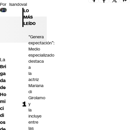
Por
lsandoval
Futuro 360
LO
Opinión
MÁS
LEÍDO
“Genera
expectación”:
Medio
especializado
La
destaca
Bri
a
ga
la
actriz
da
Mariana
de
di
Ho
Girolamo
mi
y
ci
la
di
incluye
os
entre
las
de