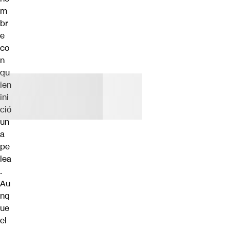
m
br
e
co
n
qu
ien
ini
ció
un
a
pe
lea
.
Au
nq
ue
el