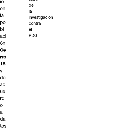
ió
de
en
la
la
investigación
po
contra
bl
el
PDG
aci
ón
Ce
rro
18
y
de
ac
ue
rd
o
a
da
tos