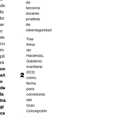
de
de
terceros
fe
durante
br
pruebas
er
de
ciberseguridad
o
se
Tras
cu
freno
m
de
Hacienda,
pli
Gobierno
rá
mantiene
un
2031
añ
como
o
fecha
de
para
la
corredores
del
trá
Gran
gi
Concepción
ca