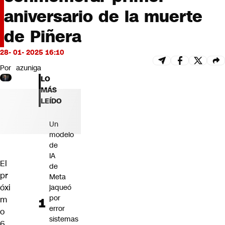
Futuro 360
aniversario de la muerte
Opinión
de Piñera
28- 01- 2025 16:10
Por
azuniga
LO
MÁS
LEÍDO
Un
modelo
de
IA
El
de
pr
Meta
óxi
jaqueó
por
m
error
o
sistemas
6