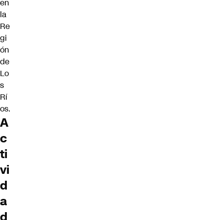
en
la
Re
gi
ón
de
Lo
s
Rí
os.
A
c
ti
vi
d
a
d