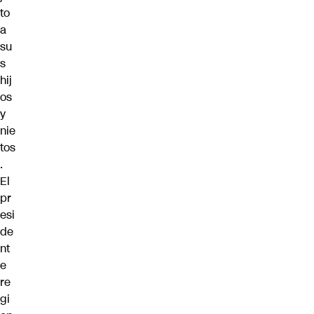
to
a
su
s
hij
os
y
nie
tos
.
El
pr
esi
de
nt
e
re
gi