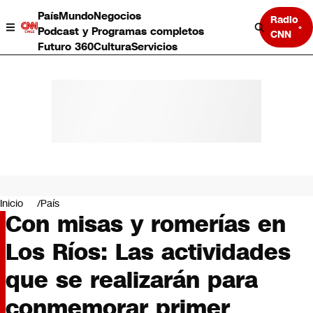
País
Mundo
Negocios
Radio
Podcast y Programas completos
CNN
Futuro 360
Cultura
Servicios
País
Mundo
Negocios
Inicio
País
Con misas y romerías en
Deportes
Programas completos
Los Ríos: Las actividades
Cultura
Servicios
que se realizarán para
Bits
CNN Data
conmemorar primer
CNN tiempo