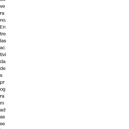
ve
ra
no.
En
tre
las
ac
tivi
da
de
s
pr
og
ra
m
ad
as
se