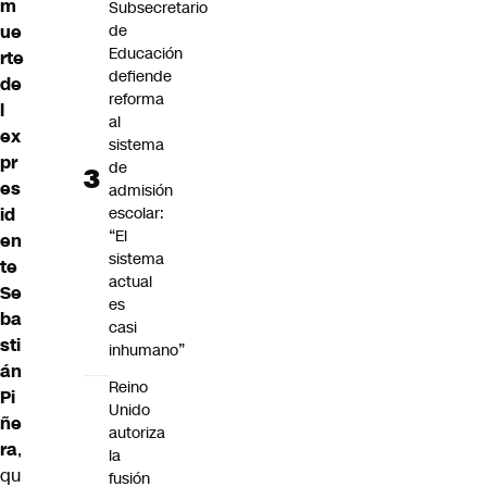
m
Subsecretario
de
ue
Educación
rte
defiende
de
reforma
l
al
ex
sistema
pr
de
es
admisión
escolar:
id
“El
en
sistema
te
actual
Se
es
ba
casi
sti
inhumano”
án
Reino
Pi
Unido
ñe
autoriza
ra
,
la
qu
fusión