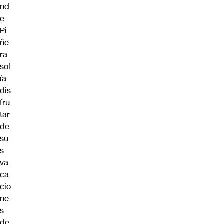
nd
e
Pi
ñe
ra
sol
ía
dis
fru
tar
de
su
s
va
ca
cio
ne
s
de