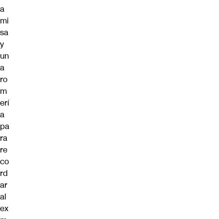
a
mi
sa
y
un
a
ro
m
erí
a
pa
ra
re
co
rd
ar
al
ex