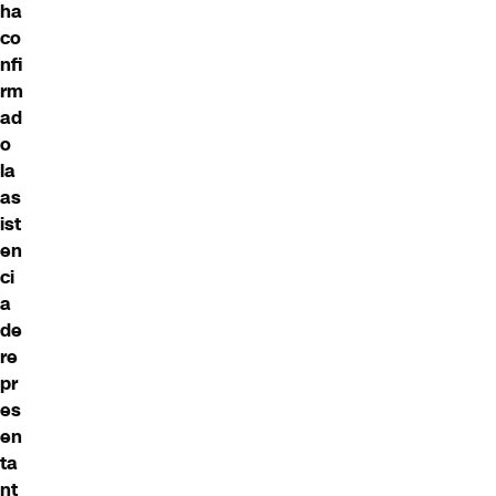
ha
co
nfi
rm
ad
o
la
as
ist
en
ci
a
de
re
pr
es
en
ta
nt