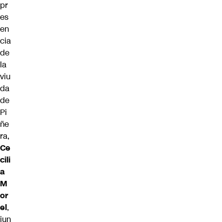
pr
es
en
cia
de
la
viu
da
de
Pi
ñe
ra,
Ce
cili
a
M
or
el
,
jun