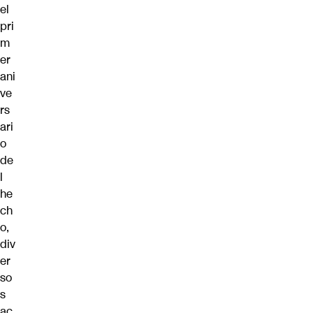
el
pri
m
er
ani
ve
rs
ari
o
de
l
he
ch
o,
div
er
so
s
ac