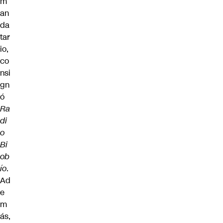
m
an
da
tar
io,
co
nsi
gn
ó
Ra
di
o
Bi
ob
ío
.
Ad
e
m
ás,