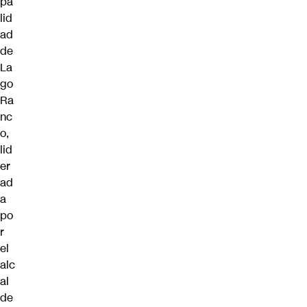
pa
lid
ad
de
La
go
Ra
nc
o,
lid
er
ad
a
po
r
el
alc
al
de