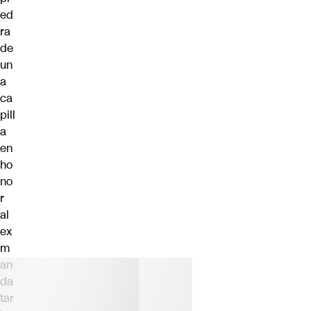
ed
ra
de
un
a
ca
pill
a
en
ho
no
r
al
ex
m
an
da
tar