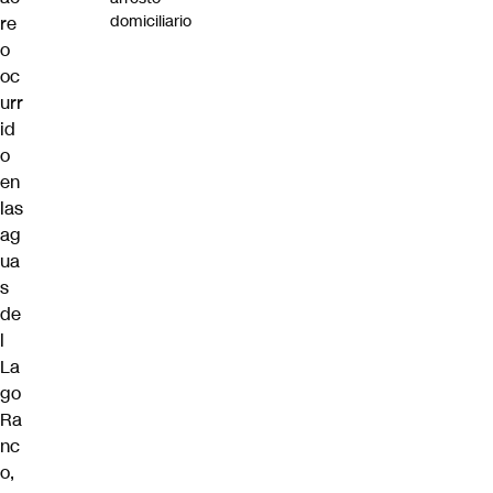
domiciliario
re
o
oc
urr
id
o
en
las
ag
ua
s
de
l
La
go
Ra
nc
o,