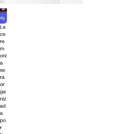
io.
La
ce
re
m
oni
a
se
rá
or
ga
niz
ad
a
po
r