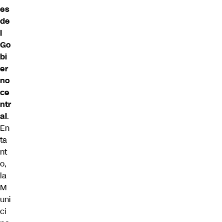
es
de
l
Go
bi
er
no
ce
ntr
al
.
En
ta
nt
o,
la
M
uni
ci