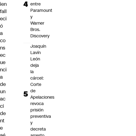
ien
entre
Paramount
fall
y
eci
Warner
ó
Bros.
a
Discovery
co
Joaquín
ns
Lavín
ec
León
ue
deja
nci
la
a
cárcel:
de
Corte
de
un
Apelaciones
ac
revoca
ci
prisión
de
preventiva
nt
y
e
decreta
aé
arresto