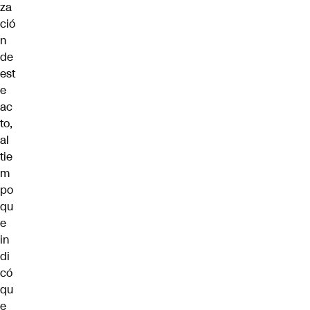
za
ció
n
de
est
e
ac
to,
al
tie
m
po
qu
e
in
di
có
qu
e