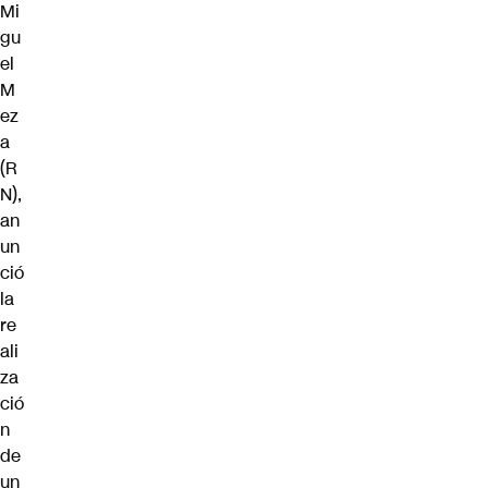
Mi
gu
el
M
ez
a
(R
N),
an
un
ció
la
re
ali
za
ció
n
de
un