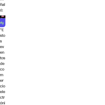
ñal
ó:
“E
sto
s
ev
en
tos
de
co
m
er
cio
ele
ctr
óni