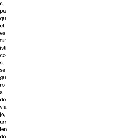
s,
pa
qu
et
es
tur
ísti
co
s,
se
gu
ro
s
de
via
je,
arr
ien
do