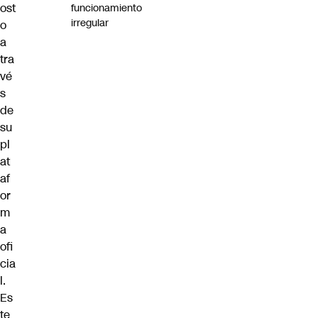
ost
funcionamiento
irregular
o
a
tra
vé
s
de
su
pl
at
af
or
m
a
ofi
cia
l.
Es
te