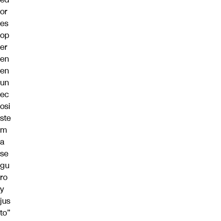
or
es
op
er
en
en
un
ec
osi
ste
m
a
se
gu
ro
y
jus
to”