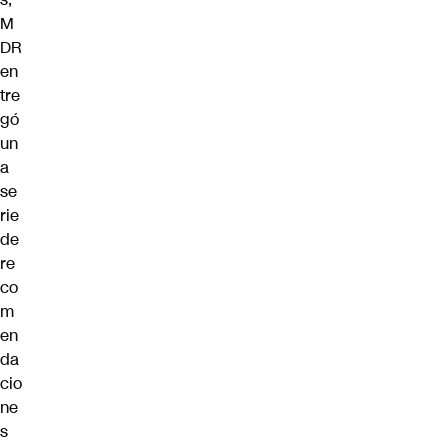
M
DR
en
tre
gó
un
a
se
rie
de
re
co
m
en
da
cio
ne
s