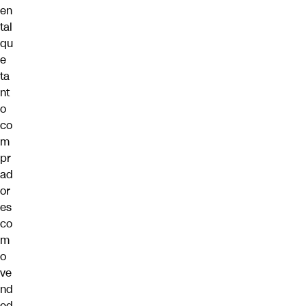
en
tal
qu
e
ta
nt
o
co
m
pr
ad
or
es
co
m
o
ve
nd
ed