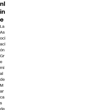
nl
in
e
La
As
oci
aci
ón
Gr
e
mi
al
de
M
ar
ca
s
de