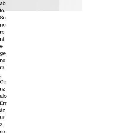
ab
le.
Su
ge
re
nt
e
ge
ne
ral
,
Go
nz
alo
Err
áz
uri
z,
se