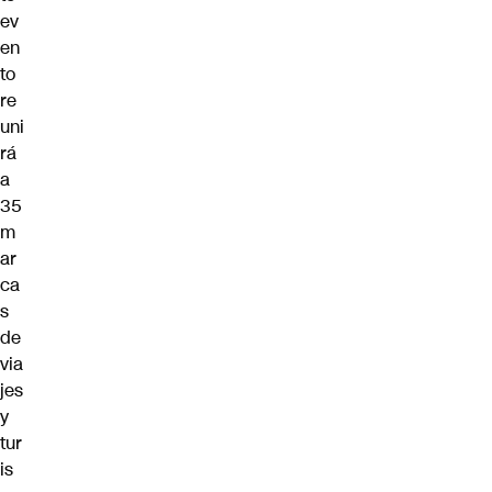
ev
en
to
re
uni
rá
a
35
m
ar
ca
s
de
via
jes
y
tur
is