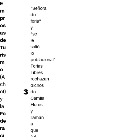
E
"Señora
m
de
pr
feria"
es
y
as
"se
de
le
salió
Tu
lo
ris
poblacional":
m
Ferias
o
Libres
(A
rechazan
ch
dichos
et)
de
Camila
y
Flores
la
y
Fe
llaman
de
a
ra
que
ci
"el