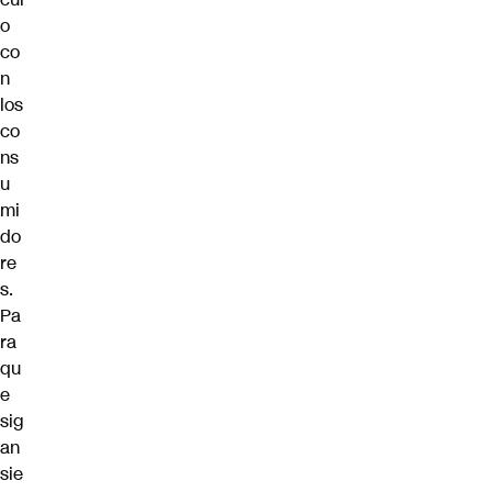
o
co
n
los
co
ns
u
mi
do
re
s.
Pa
ra
qu
e
sig
an
sie