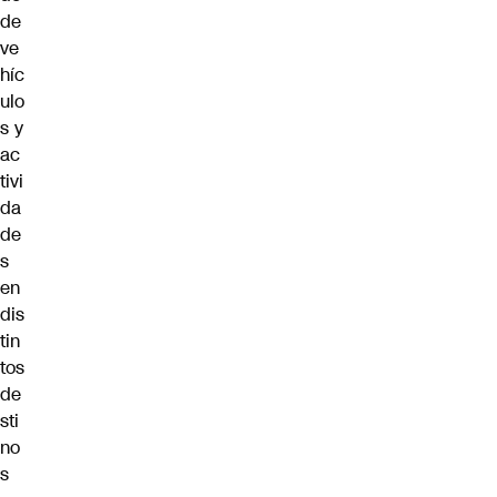
de
ve
híc
ulo
s y
ac
tivi
da
de
s
en
dis
tin
tos
de
sti
no
s