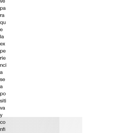
ve
pa
ra
qu
e
la
ex
pe
rie
nci
a
se
a
po
siti
va
y
co
nfi