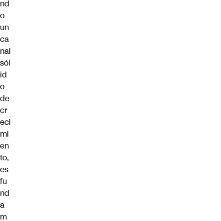
nd
o
un
ca
nal
sól
id
o
de
cr
eci
mi
en
to,
es
fu
nd
a
m