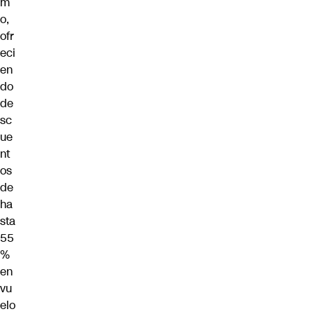
m
o,
ofr
eci
en
do
de
sc
ue
nt
os
de
ha
sta
55
%
en
vu
elo