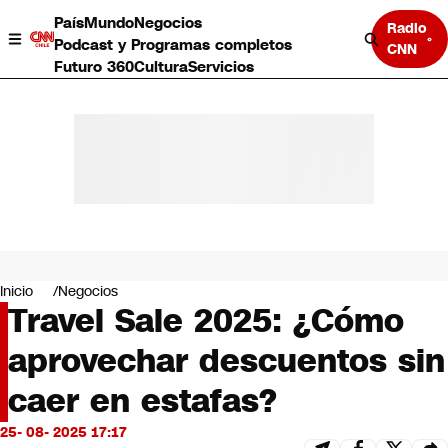
País
Mundo
Negocios
Radio
Podcast y Programas completos
CNN
Futuro 360
Cultura
Servicios
País
Mundo
Negocios
Inicio
Negocios
Travel Sale 2025: ¿Cómo
Deportes
Programas completos
aprovechar descuentos sin
Cultura
Servicios
caer en estafas?
Bits
CNN Data
25- 08- 2025 17:17
CNN tiempo