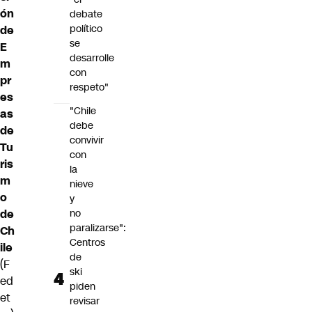
ón
debate
político
de
se
E
desarrolle
m
con
pr
respeto"
es
"Chile
as
debe
de
convivir
Tu
con
ris
la
m
nieve
o
y
de
no
paralizarse":
Ch
Centros
ile
de
(F
ski
ed
piden
et
revisar