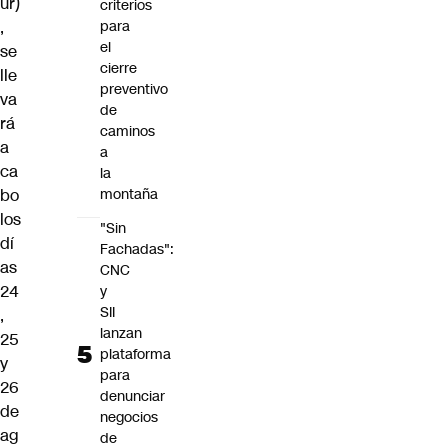
ur)
criterios
,
para
el
se
cierre
lle
preventivo
va
de
rá
caminos
a
a
ca
la
bo
montaña
los
"Sin
dí
Fachadas":
as
CNC
24
y
SII
,
lanzan
25
plataforma
y
para
26
denunciar
de
negocios
ag
de