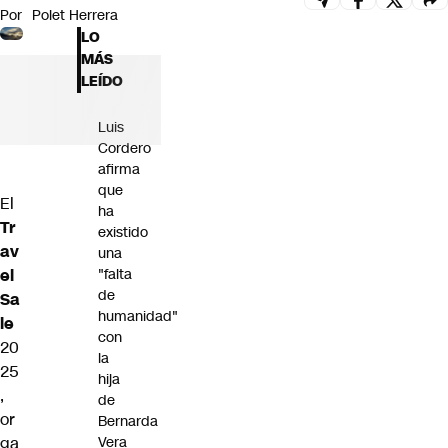
Por
Polet Herrera
Futuro 360
LO
Opinión
MÁS
LEÍDO
Luis
Cordero
afirma
que
El
ha
Tr
existido
av
una
el
"falta
de
Sa
humanidad"
le
con
20
la
25
hija
,
de
or
Bernarda
ga
Vera