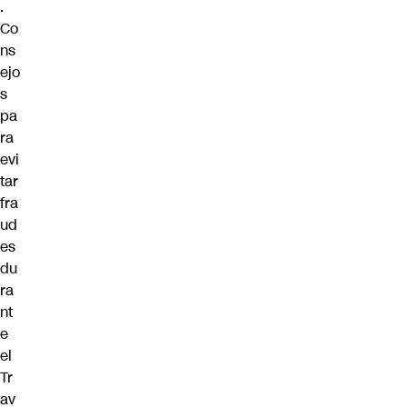
.
Co
ns
ejo
s
pa
ra
evi
tar
fra
ud
es
du
ra
nt
e
el
Tr
av