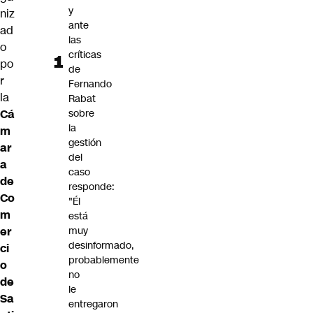
y
niz
ante
ad
las
o
críticas
po
de
r
Fernando
la
Rabat
Cá
sobre
la
m
gestión
ar
del
a
caso
de
responde:
Co
"Él
m
está
er
muy
desinformado,
ci
probablemente
o
no
de
le
Sa
entregaron