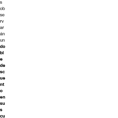
s
ob
se
rv
ar
án
un
do
bl
e
de
sc
ue
nt
o
en
su
s
cu