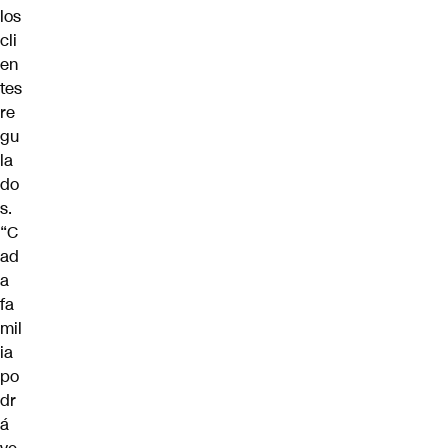
los
cli
en
tes
re
gu
la
do
s.
“C
ad
a
fa
mil
ia
po
dr
á