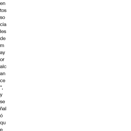
en
tos
so
cia
les
de
m
ay
or
alc
an
ce
”,
y
se
ñal
ó
qu
e