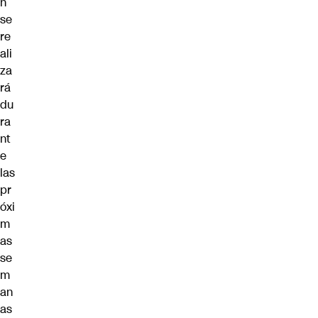
n
se
re
ali
za
rá
du
ra
nt
e
las
pr
óxi
m
as
se
m
an
as