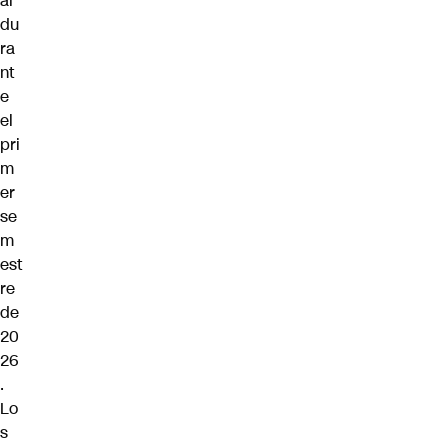
al
du
ra
nt
e
el
pri
m
er
se
m
est
re
de
20
26
.
Lo
s