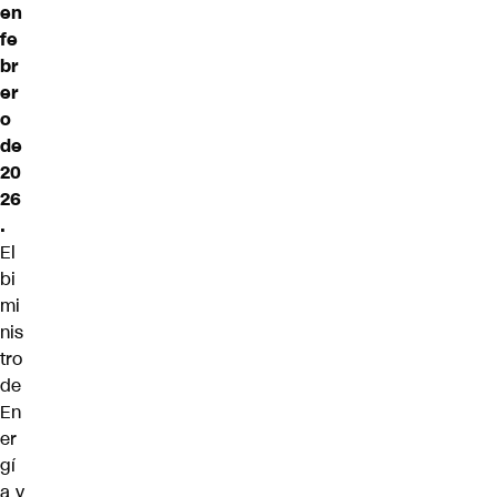
en
fe
br
er
o
de
20
26
.
El
bi
mi
nis
tro
de
En
er
gí
a y