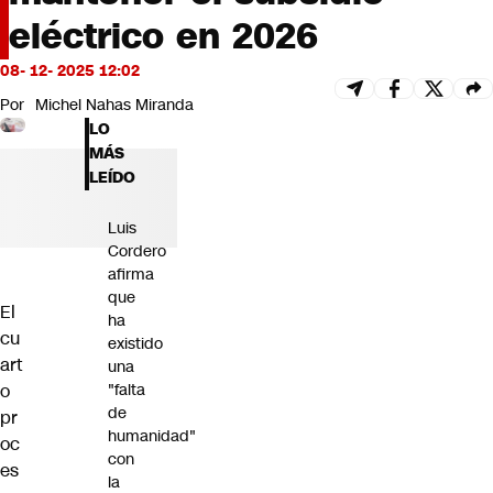
Futuro 360
eléctrico en 2026
Opinión
08- 12- 2025 12:02
Por
Michel Nahas Miranda
LO
MÁS
LEÍDO
Luis
Cordero
afirma
que
El
ha
cu
existido
art
una
"falta
o
de
pr
humanidad"
oc
con
es
la