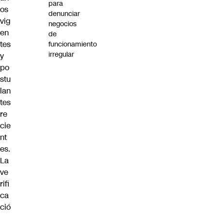
para
os
denunciar
vig
negocios
en
de
tes
funcionamiento
irregular
y
po
stu
lan
tes
re
cie
nt
es.
La
ve
rifi
ca
ció