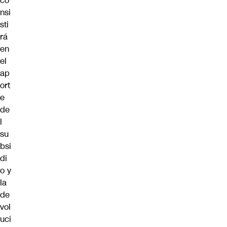
co
nsi
sti
rá
en
el
ap
ort
e
de
l
su
bsi
di
o y
la
de
vol
uci