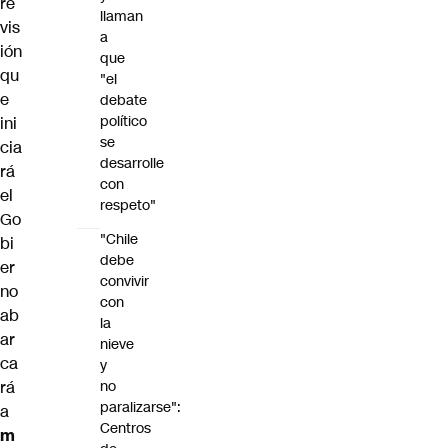
re
llaman
vis
a
ión
que
qu
"el
e
debate
político
ini
se
cia
desarrolle
rá
con
el
respeto"
Go
"Chile
bi
debe
er
convivir
no
con
ab
la
ar
nieve
ca
y
no
rá
paralizarse":
a
Centros
m