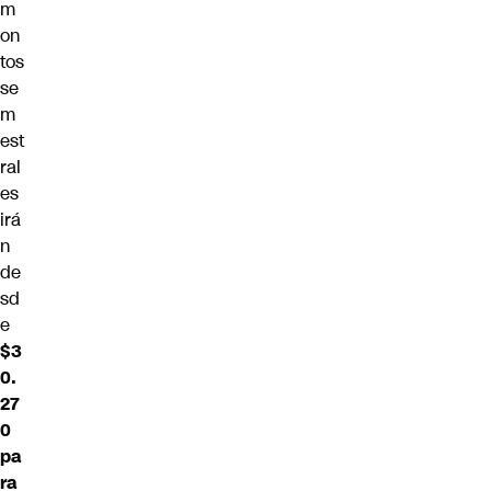
m
on
tos
se
m
est
ral
es
irá
n
de
sd
e
$3
0.
27
0
pa
ra