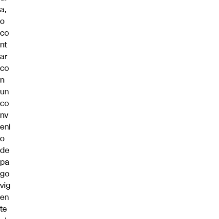
a,
o
co
nt
ar
co
n
un
co
nv
eni
o
de
pa
go
vig
en
te