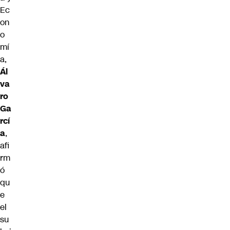
Ec
on
o
mí
a,
Ál
va
ro
Ga
rcí
a
,
afi
rm
ó
qu
e
el
su