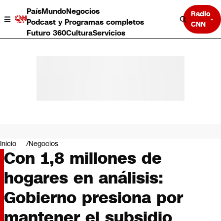
País
Mundo
Negocios
Radio
Podcast y Programas completos
CNN
Futuro 360
Cultura
Servicios
País
Mundo
Negocios
Inicio
Negocios
Con 1,8 millones de
Deportes
Programas completos
hogares en análisis:
Cultura
Servicios
Gobierno presiona por
Bits
CNN Data
mantener el subsidio
CNN tiempo