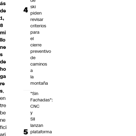
de
ás
ski
de
piden
1,
revisar
8
criterios
para
mi
el
llo
cierre
ne
preventivo
s
de
de
caminos
ho
a
ga
la
montaña
re
s
,
"Sin
en
Fachadas":
tre
CNC
be
y
SII
ne
lanzan
fici
plataforma
ari