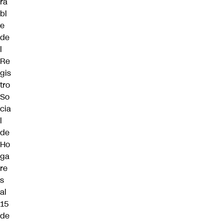
ra
bl
e
de
l
Re
gis
tro
So
cia
l
de
Ho
ga
re
s
al
15
de