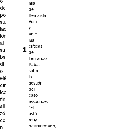
o
hija
de
de
po
Bernarda
Vera
stu
y
lac
ante
ión
las
al
críticas
su
de
bsi
Fernando
di
Rabat
sobre
o
la
elé
gestión
ctr
del
ico
caso
fin
responde:
ali
"Él
zó
está
muy
co
desinformado,
n