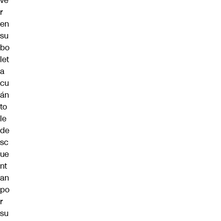
ve
r
en
su
bo
let
a
cu
án
to
le
de
sc
ue
nt
an
po
r
su