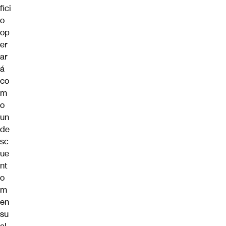
fici
o
op
er
ar
á
co
m
o
un
de
sc
ue
nt
o
m
en
su