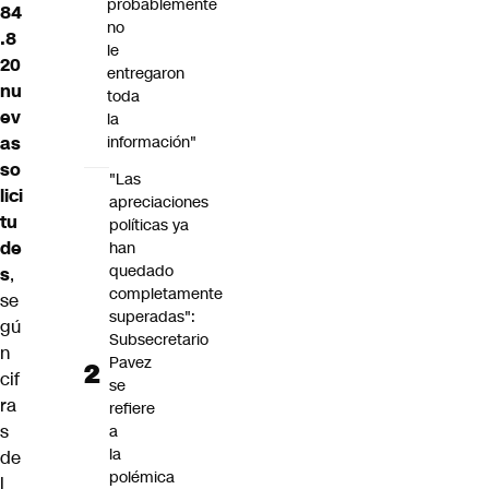
probablemente
84
no
.8
le
20
entregaron
nu
toda
ev
la
información"
as
so
"Las
lici
apreciaciones
tu
políticas ya
de
han
quedado
s
,
completamente
se
superadas":
gú
Subsecretario
n
Pavez
cif
se
ra
refiere
s
a
la
de
polémica
l