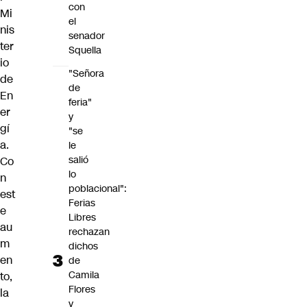
con
Mi
el
nis
senador
ter
Squella
io
"Señora
de
de
En
feria"
er
y
gí
"se
a.
le
salió
Co
lo
n
poblacional":
est
Ferias
e
Libres
au
rechazan
m
dichos
en
de
Camila
to,
Flores
la
y