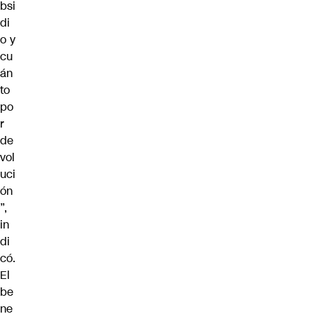
bsi
di
o y
cu
án
to
po
r
de
vol
uci
ón
”,
in
di
có.
El
be
ne