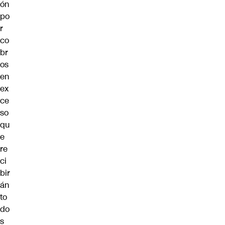
ón
po
r
co
br
os
en
ex
ce
so
qu
e
re
ci
bir
án
to
do
s