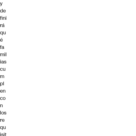
y
de
fini
rá
qu
é
fa
mil
ias
cu
m
pl
en
co
n
los
re
qu
isit