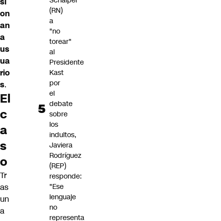
Schalper
si
(RN)
on
a
an
"no
a
torear"
us
al
ua
Presidente
rio
Kast
por
s
.
el
El
debate
c
sobre
los
a
indultos,
s
Javiera
Rodríguez
o
(REP)
Tr
responde:
as
"Ese
lenguaje
un
no
a
representa