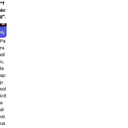
“f
ác
il”
.
Pa
ra
ell
o,
la
ap
p
sol
icit
a
al
us
ua