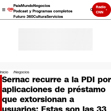
País
Mundo
Negocios
Radio
Podcast y Programas completos
CNN
Futuro 360
Cultura
Servicios
País
Mundo
Negocios
Inicio
Negocios
Sernac recurre a la PDI por
Deportes
Programas completos
aplicaciones de préstamo
Cultura
Servicios
que extorsionan a
Bits
CNN Data
usuarios: Estas son las 33
CNN tiempo