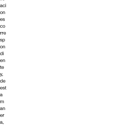
aci
on
es
co
rre
sp
on
di
en
te
y,
de
est
a
m
an
er
a,