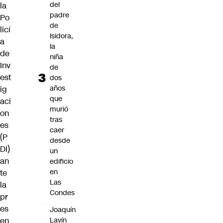
del
la
padre
Po
de
licí
Isidora,
a
la
de
niña
Inv
de
est
dos
años
ig
que
aci
murió
on
tras
es
caer
(P
desde
DI)
un
an
edificio
en
te
Las
la
Condes
pr
es
Joaquín
en
Lavín