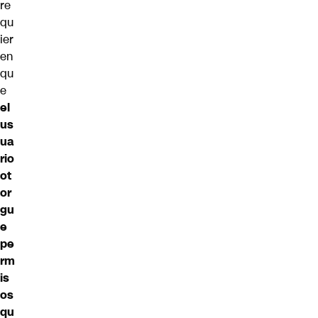
re
qu
ier
en
qu
e
el
us
ua
rio
ot
or
gu
e
pe
rm
is
os
qu