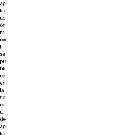
ap
lic
aci
ón
m
óvi
l,
se
pu
bli
ca
en
la
tie
nd
a
de
ap
lic