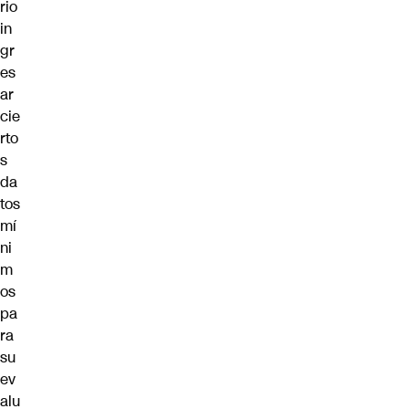
rio
in
gr
es
ar
cie
rto
s
da
tos
mí
ni
m
os
pa
ra
su
ev
alu