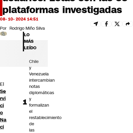
Futuro 360
plataformas investigadas
Opinión
08- 10- 2024 14:51
Por
Rodrigo Miño Silva
LO
MÁS
LEÍDO
Chile
y
Venezuela
intercambian
El
notas
Se
diplomáticas
rvi
y
ci
formalizan
el
o
restablecimiento
Na
de
ci
las