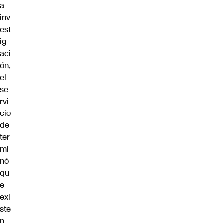
a
inv
est
ig
aci
ón,
el
se
rvi
cio
de
ter
mi
nó
qu
e
exi
ste
n