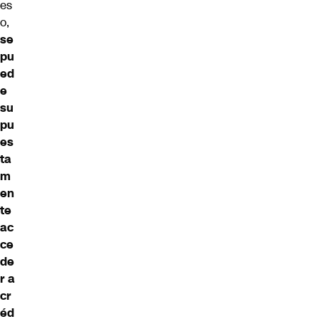
es
o,
se
pu
ed
e
su
pu
es
ta
m
en
te
ac
ce
de
r a
cr
éd