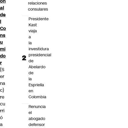
on
relaciones
al
consulares
de
Presidente
l
Kast
Co
viaja
ns
a
u
la
mi
investidura
presidencial
do
de
r
Abelardo
(S
de
er
la
na
Espriella
c)
en
re
Colombia
cu
Renuncia
rri
el
ó
abogado
a
defensor