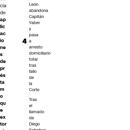
León
cia
abandona
de
Capitán
ap
Yaber
lic
y
ac
pasa
io
a
ne
arresto
domiciliario
s
total
de
tras
pr
fallo
és
de
ta
la
m
Corte
o
Tras
qu
el
e
llamado
ex
de
tor
Diego