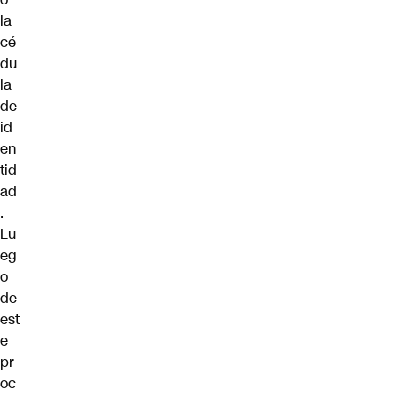
la
cé
du
la
de
id
en
tid
ad
.
Lu
eg
o
de
est
e
pr
oc