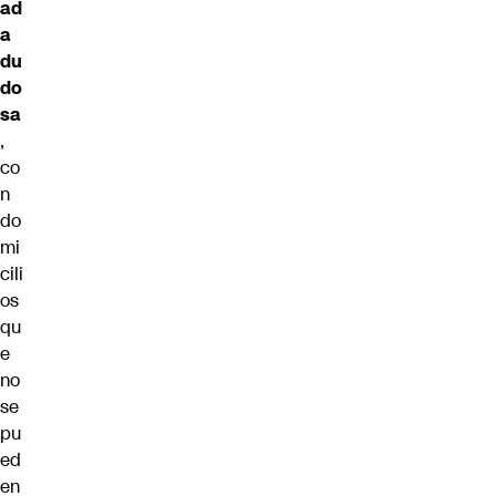
ad
a
du
do
sa
,
co
n
do
mi
cili
os
qu
e
no
se
pu
ed
en