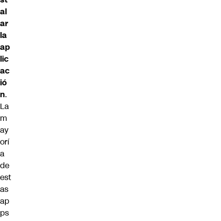
al
ar
la
ap
lic
ac
ió
n
.
La
m
ay
orí
a
de
est
as
ap
ps