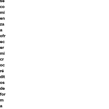
se
co
mi
en
za
a
ofr
ec
er
mi
cr
oc
ré
dit
os
de
for
m
a