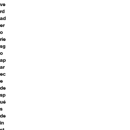
ve
rd
ad
er
o
rie
sg
o
ap
ar
ec
e
de
sp
ué
s
de
in
st