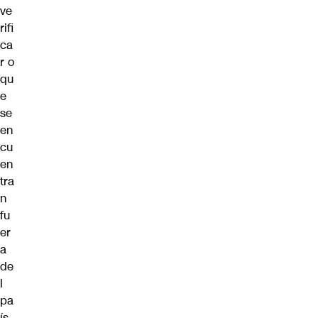
ve
rifi
ca
r o
qu
e
se
en
cu
en
tra
n
fu
er
a
de
l
pa
ís.