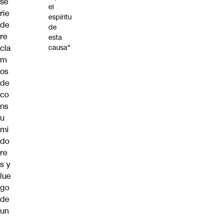
se
el
rie
espíritu
de
de
re
esta
cla
causa"
m
os
de
co
ns
u
mi
do
re
s y
lue
go
de
un