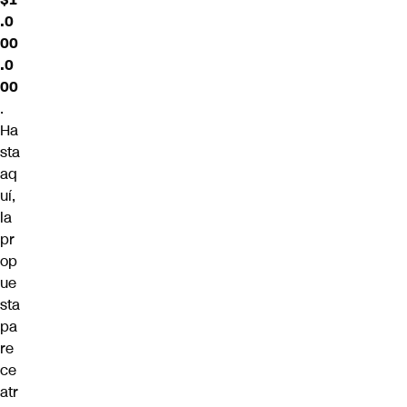
.0
00
.0
00
.
Ha
sta
aq
uí,
la
pr
op
ue
sta
pa
re
ce
atr