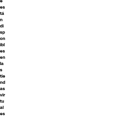
e
es
tá
n
di
sp
on
ibl
es
en
la
s
tie
nd
as
vir
tu
al
es