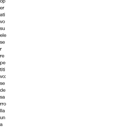
op
er
ati
vo
su
ele
se
r
re
pe
titi
vo:
se
de
sa
rro
lla
un
a