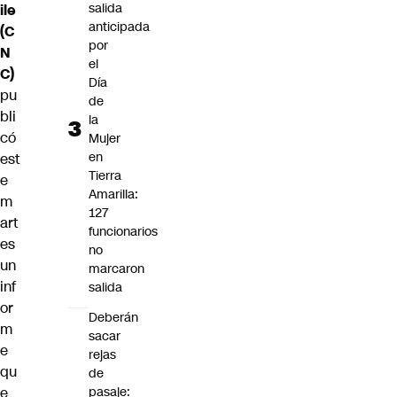
salida
ile
anticipada
(C
por
N
el
C)
Día
pu
de
bli
la
có
Mujer
en
est
Tierra
e
Amarilla:
m
127
art
funcionarios
es
no
un
marcaron
inf
salida
or
Deberán
m
sacar
e
rejas
qu
de
e
pasaje: