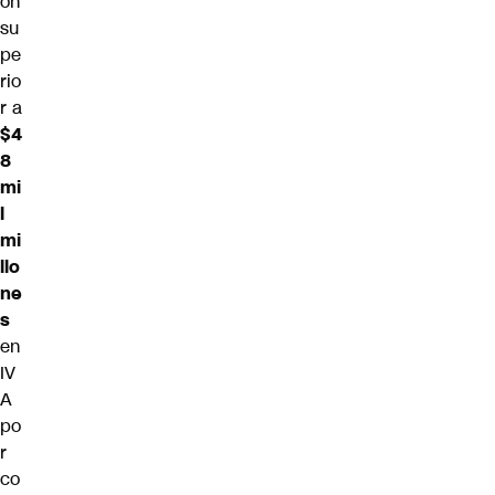
ón
su
pe
rio
r a
$4
8
mi
l
mi
llo
ne
s
en
IV
A
po
r
co