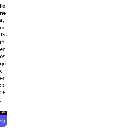
llo
ne
s
,
un
1%
m
en
os
qu
e
en
20
25
.