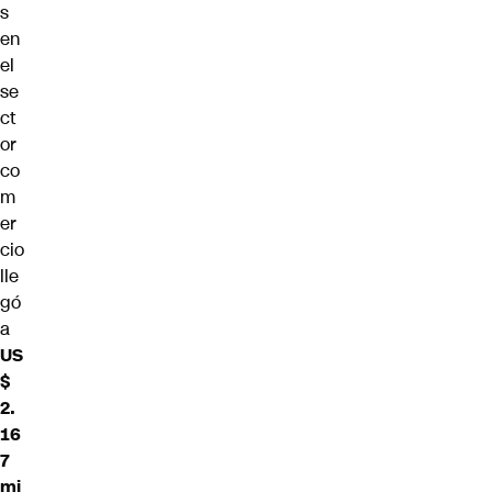
s
en
el
se
ct
or
co
m
er
cio
lle
gó
a
US
$
2.
16
7
mi