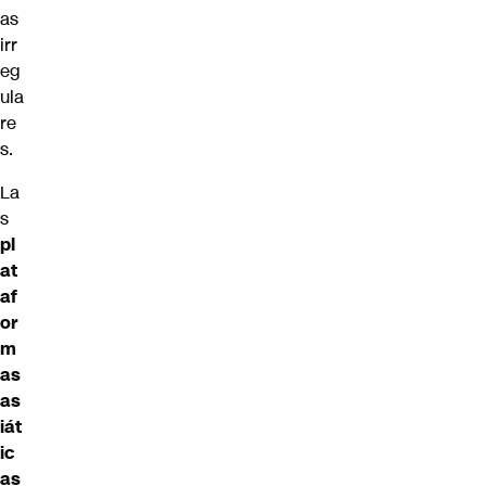
as
irr
eg
ula
re
s.
La
s
pl
at
af
or
m
as
as
iát
ic
as