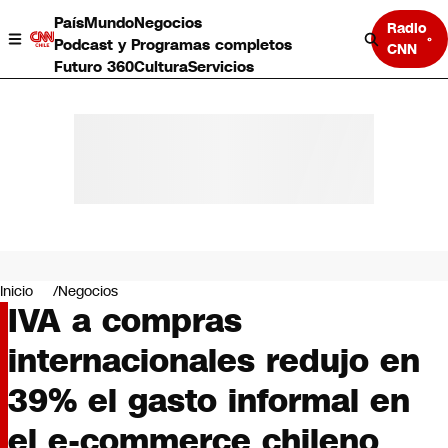
País
Mundo
Negocios
Radio
Podcast y Programas completos
CNN
Futuro 360
Cultura
Servicios
País
Mundo
Negocios
Inicio
Negocios
IVA a compras
Deportes
Programas completos
internacionales redujo en
Cultura
Servicios
39% el gasto informal en
Bits
CNN Data
el e-commerce chileno
CNN tiempo