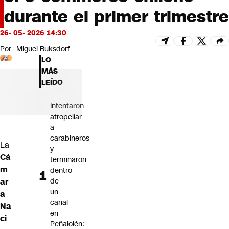
Futuro 360
durante el primer trimestre
Opinión
26- 05- 2026 14:30
Por
Miguel Buksdorf
LO
MÁS
LEÍDO
Intentaron
atropellar
a
carabineros
La
y
Cá
terminaron
m
dentro
ar
de
un
a
canal
Na
en
ci
Peñalolén: