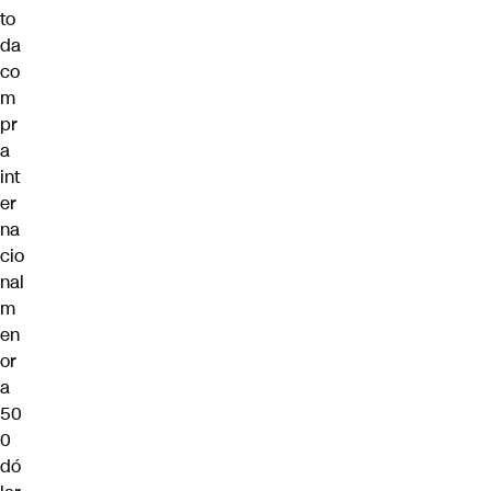
to
da
co
m
pr
a
int
er
na
cio
nal
m
en
or
a
50
0
dó