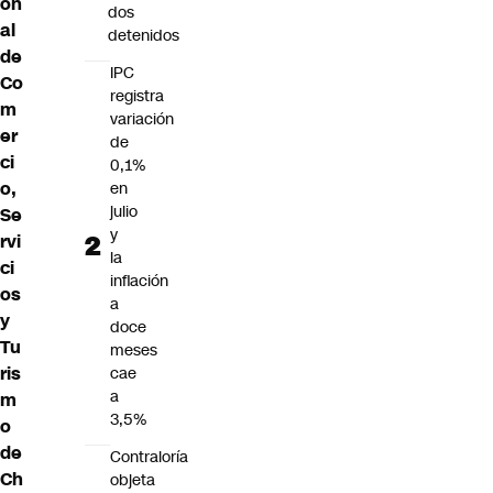
on
dos
al
detenidos
de
IPC
Co
registra
m
variación
er
de
ci
0,1%
o,
en
julio
Se
y
rvi
la
ci
inflación
os
a
y
doce
Tu
meses
ris
cae
a
m
3,5%
o
de
Contraloría
Ch
objeta