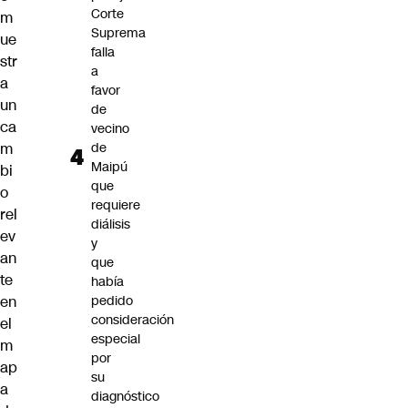
Corte
m
Suprema
ue
falla
str
a
a
favor
un
de
ca
vecino
m
de
Maipú
bi
que
o
requiere
rel
diálisis
ev
y
an
que
te
había
en
pedido
consideración
el
especial
m
por
ap
su
a
diagnóstico