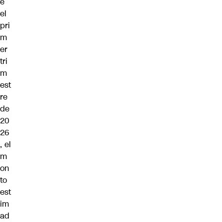
e
el
pri
m
er
tri
m
est
re
de
20
26
, el
m
on
to
est
im
ad