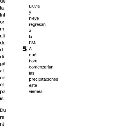
de
Lluvia
la
y
inf
nieve
or
regresan
m
a
ali
la
da
RM:
A
d
qué
di
hora
git
comenzarían
al
las
en
precipitaciones
el
este
pa
viernes
ís.
Du
ra
nt