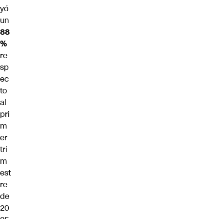
yó
un
88
%
re
sp
ec
to
al
pri
m
er
tri
m
est
re
de
20