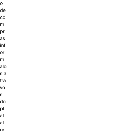
o
de
co
m
pr
as
inf
or
m
ale
s a
tra
vé
s
de
pl
at
af
or