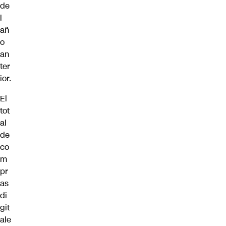
de
l
añ
o
an
ter
ior.
El
tot
al
de
co
m
pr
as
di
git
ale