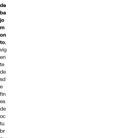
de
ba
jo
m
on
to
,
vig
en
te
de
sd
e
fin
es
de
oc
tu
br