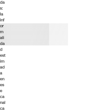
da
s:
la
inf
or
m
ali
da
d
est
im
ad
a
en
es
e
ca
nal
ca