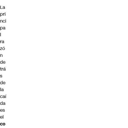
La
pri
nci
pa
l
ra
zó
n
de
trá
s
de
la
caí
da
es
el
co