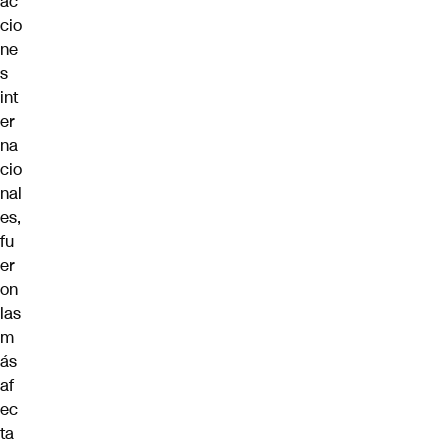
ac
cio
ne
s
int
er
na
cio
nal
es,
fu
er
on
las
m
ás
af
ec
ta