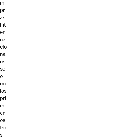
m
pr
as
int
er
na
cio
nal
es
sol
o
en
los
pri
m
er
os
tre
s