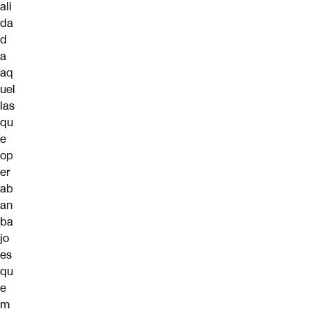
ali
da
d
a
aq
uel
las
qu
e
op
er
ab
an
ba
jo
es
qu
e
m