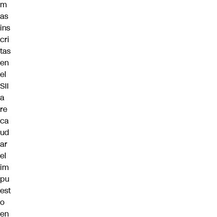
m
as
ins
cri
tas
en
el
SII
a
re
ca
ud
ar
el
im
pu
est
o
en