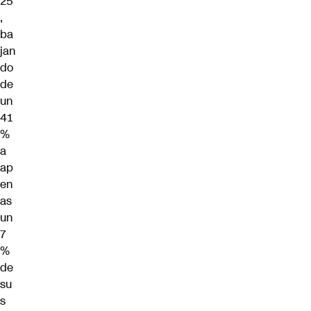
25
,
ba
jan
do
de
un
41
%
a
ap
en
as
un
7
%
de
su
s