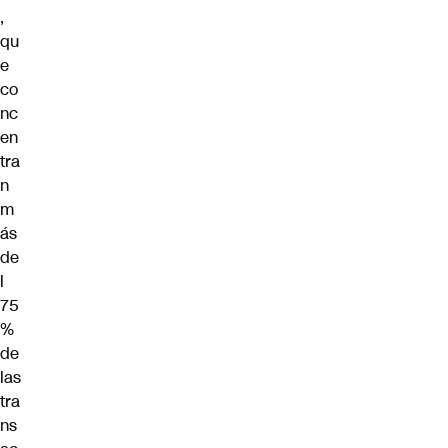
,
qu
e
co
nc
en
tra
n
m
ás
de
l
75
%
de
las
tra
ns