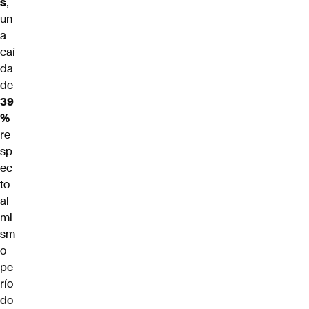
s
,
un
a
caí
da
de
39
%
re
sp
ec
to
al
mi
sm
o
pe
río
do