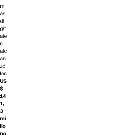
m
as
di
git
ale
s
alc
an
zó
los
US
$
14
1,
3
mi
llo
ne