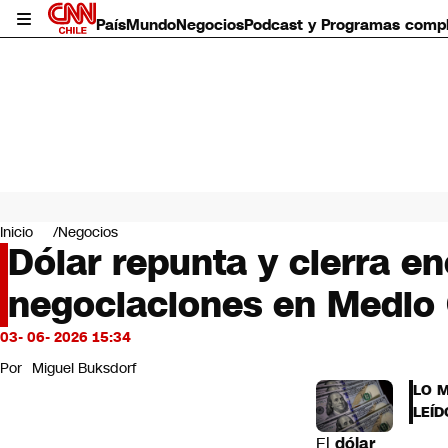
País
Mundo
Negocios
Podcast y Programas comp
País
Mundo
Inicio
Negocios
Negocios
Dólar repunta y cierra e
Deportes
negociaciones en Medio 
Programas completos
Cultura
Servicios
03- 06- 2026 15:34
Bits
Por
Miguel Buksdorf
CNN Data
LO 
CNN tiempo
LEÍD
Futuro 360
El
dólar
Opinión