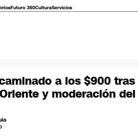
letos
Futuro 360
Cultura
Servicios
ncaminado a los $900 tra
Oriente y moderación del
MÁS
O