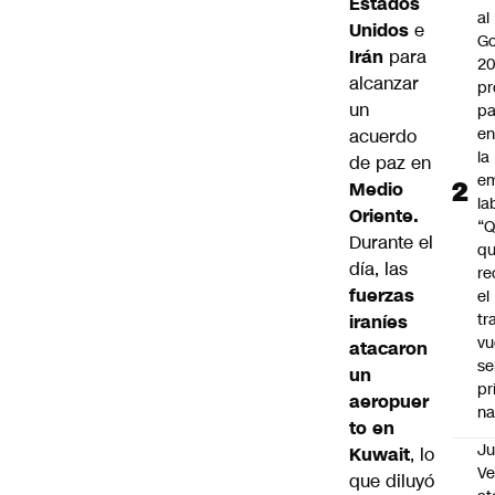
Estados
al
Unidos
e
Go
Irán
para
2
alcanzar
pr
un
pa
en
acuerdo
la
de paz en
em
Medio
la
Oriente
.
“
Durante el
q
día, las
re
fuerzas
el
tr
iraníes
vu
atacaron
se
un
pr
aeropuer
na
to en
Ju
Kuwait
, lo
V
que diluyó