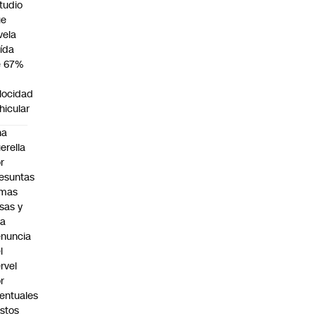
tudio
ue
vela
ída
e 67%
n
locidad
hicular
na
erella
r
esuntas
rmas
lsas y
na
nuncia
l
rvel
:00
r
entuales
stos