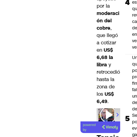
es
por la
q
moderaci
re
ón del
ca
cobre
,
d
e
que llegó
ve
a cotizar
ve
en
US$
6,68 la
U
qu
libra
y
po
retrocedió
pr
hasta la
fi
zona de
fa
los
US$
u
6,49
.
de
de
Se
00:00
/
01
po
powered
ev
by
ga