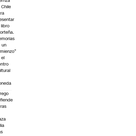
erriza
 Chile
ra
esentar
 libro
orteña.
emorias
 un
mienzo”
 el
ntro
ltural
a
oneda
rego
fiende
ras
n
aza
lia
as