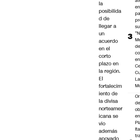
at
la
en
posibilida
pa
d de
pr
llegar a
su
un
“N
M
acuerdo
de
en el
co
corto
en
plazo en
Ce
la región.
Cu
El
L
fortalecim
M
iento de
Or
la divisa
de
norteamer
ob
icana se
e
Pl
vio
Ita
además
tr
apoyado