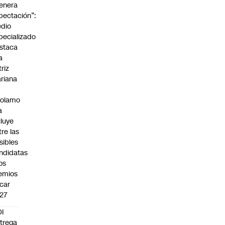
enera
pectación”:
dio
pecializado
staca
a
triz
riana
rolamo
a
cluye
tre las
sibles
ndidatas
los
emios
car
27
I
trega