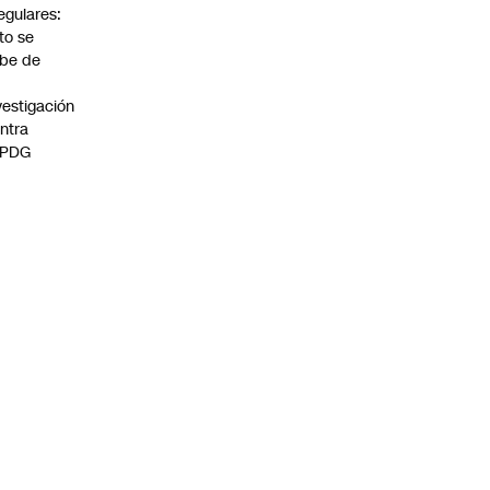
regulares:
to se
be de
vestigación
ntra
 PDG