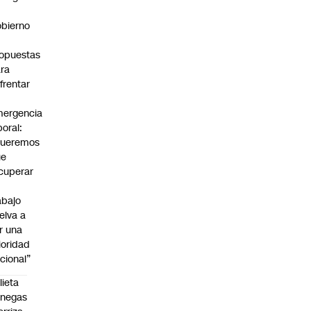
bierno
0
opuestas
ra
frentar
ergencia
boral:
Queremos
ue
cuperar
abajo
elva a
r una
ioridad
cional”
lieta
enegas