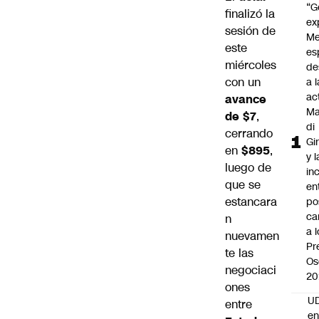
“G
finalizó la
ex
sesión de
Me
este
es
miércoles
de
con un
a l
ac
avance
Ma
de $7
,
di
cerrando
Gi
en
$895
,
y l
luego de
in
que se
en
estancara
po
ca
n
a 
nuevamen
Pr
te las
Os
negociaci
20
ones
UD
entre
en