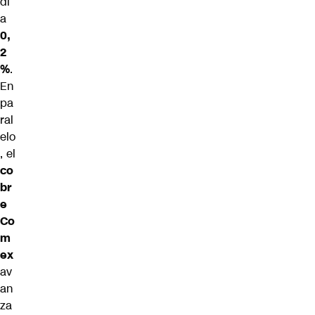
dí
a
0,
2
%
.
En
pa
ral
elo
, el
co
br
e
Co
m
ex
av
an
za