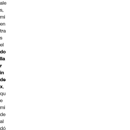
ale
s,
mi
en
tra
s
el
do
lla
r
in
de
x
,
qu
e
mi
de
al
dó