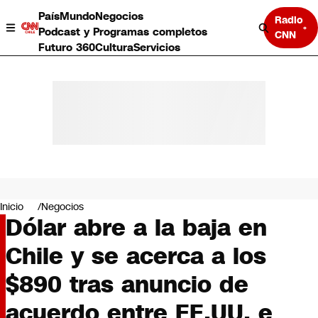
País
Mundo
Negocios
Radio
Podcast y Programas completos
CNN
Futuro 360
Cultura
Servicios
País
Mundo
Negocios
Inicio
Negocios
Dólar abre a la baja en
Deportes
Programas completos
Chile y se acerca a los
Cultura
Servicios
$890 tras anuncio de
Bits
CNN Data
acuerdo entre EE.UU. e
CNN tiempo