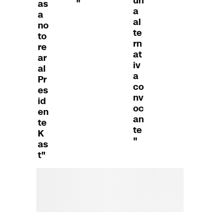
un
"
as
a
a
al
no
te
to
rn
re
at
ar
iv
al
a
Pr
co
es
nv
id
oc
en
an
te
te
K
"
as
t"