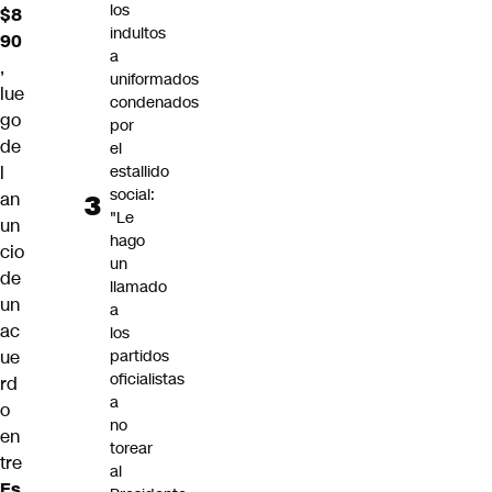
los
$8
indultos
90
a
,
uniformados
lue
condenados
go
por
de
el
estallido
l
social:
an
"Le
un
hago
cio
un
de
llamado
un
a
ac
los
partidos
ue
oficialistas
rd
a
o
no
en
torear
tre
al
Es