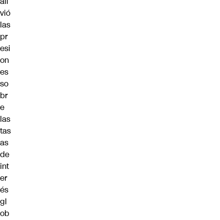
ali
vió
las
pr
esi
on
es
so
br
e
las
tas
as
de
int
er
és
gl
ob