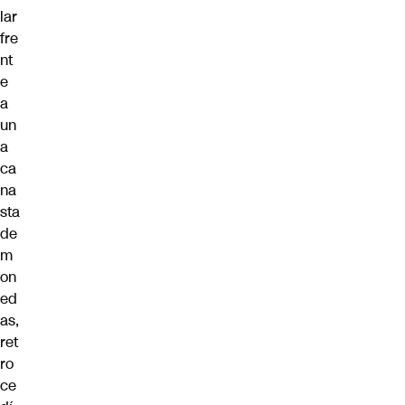
lar
fre
nt
e
a
un
a
ca
na
sta
de
m
on
ed
as,
ret
ro
ce