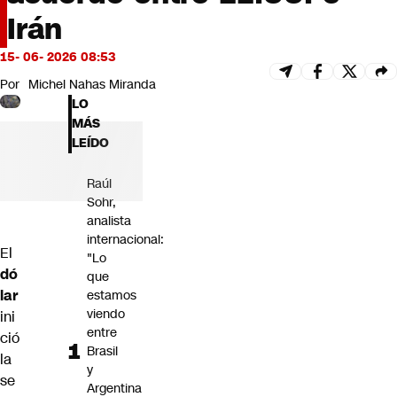
Futuro 360
Irán
Opinión
15- 06- 2026 08:53
Por
Michel Nahas Miranda
LO
MÁS
LEÍDO
Raúl
Sohr,
analista
internacional:
El
"Lo
dó
que
lar
estamos
viendo
ini
entre
ció
Brasil
la
y
se
Argentina