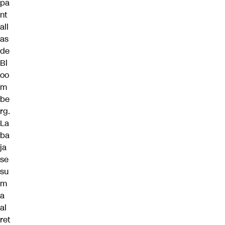
pa
nt
all
as
de
Bl
oo
m
be
rg.
La
ba
ja
se
su
m
a
al
ret