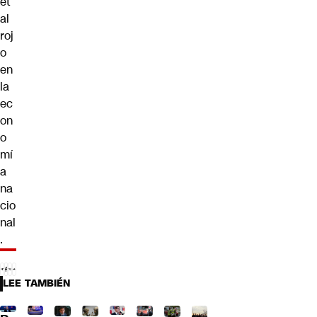
et
al
roj
o
en
la
ec
on
o
mí
a
na
cio
nal
.
LEE TAMBIÉN