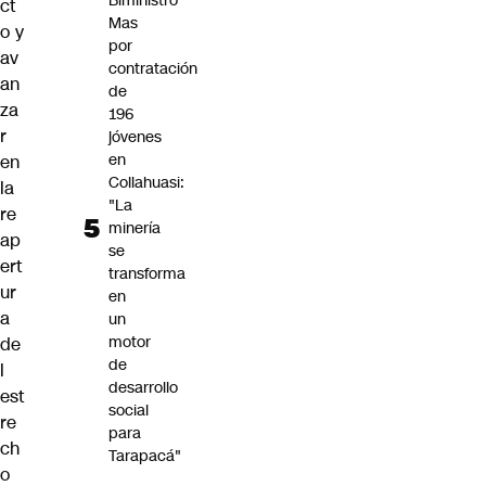
Biministro
ct
Mas
o y
por
av
contratación
an
de
za
196
r
jóvenes
en
en
Collahuasi:
la
"La
re
minería
ap
se
ert
transforma
ur
en
a
un
motor
de
de
l
desarrollo
est
social
re
para
ch
Tarapacá"
o