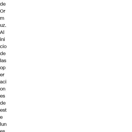
de
Or
m
uz.
Al
ini
cio
de
las
op
er
aci
on
es
de
est
e
lun
es