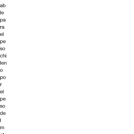
ab
le
pa
ra
el
pe
so
chi
len
o
po
r
el
pe
so
de
l
m