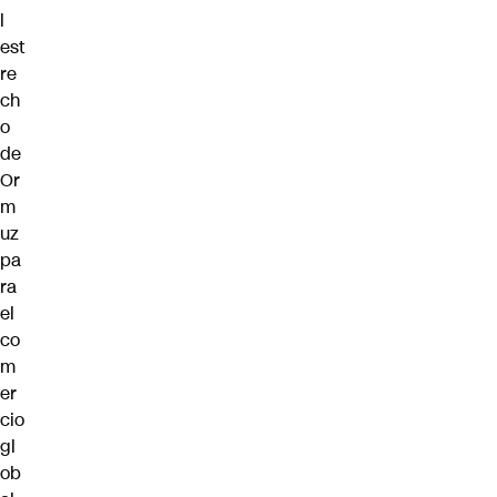
l
est
re
ch
o
de
Or
m
uz
pa
ra
el
co
m
er
cio
gl
ob