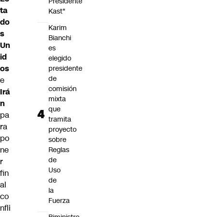
Presidente
ta
Kast"
do
Karim
s
Bianchi
Un
es
id
elegido
os
presidente
de
e
comisión
Irá
mixta
n
que
pa
tramita
ra
proyecto
po
sobre
ne
Reglas
de
r
Uso
fin
de
al
la
co
Fuerza
nfli