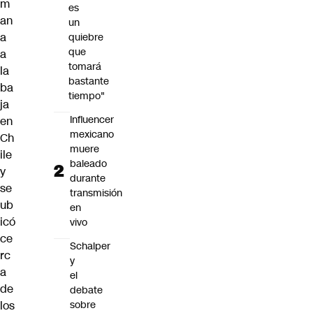
m
es
an
un
a
quiebre
que
a
tomará
la
bastante
ba
tiempo"
ja
Influencer
en
mexicano
Ch
muere
ile
baleado
y
durante
se
transmisión
ub
en
icó
vivo
ce
Schalper
rc
y
a
el
de
debate
sobre
los