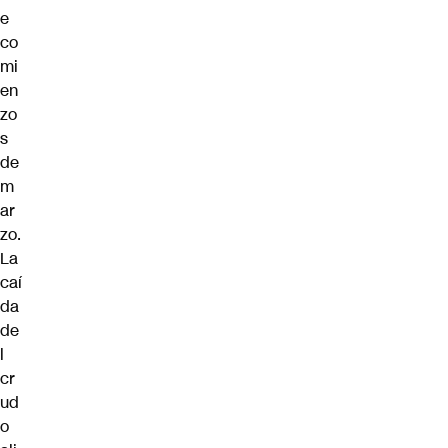
e
co
mi
en
zo
s
de
m
ar
zo.
La
caí
da
de
l
cr
ud
o