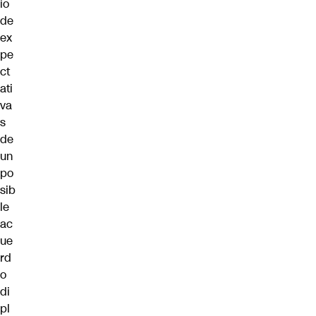
io
de
ex
pe
ct
ati
va
s
de
un
po
sib
le
ac
ue
rd
o
di
pl