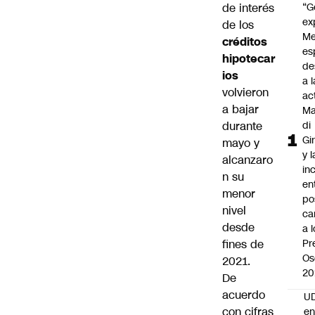
de interés
“G
ex
de los
Me
créditos
es
hipotecar
de
ios
a l
volvieron
ac
a bajar
Ma
durante
di
Gi
mayo y
y l
alcanzaro
in
n su
en
menor
po
nivel
ca
desde
a 
fines de
Pr
Os
2021.
20
De
acuerdo
UD
con cifras
en