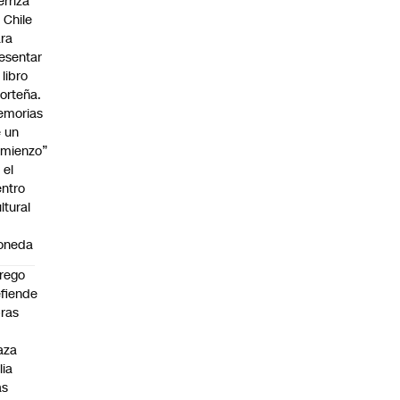
erriza
 Chile
ra
esentar
 libro
orteña.
emorias
 un
mienzo”
 el
ntro
ltural
a
oneda
rego
fiende
ras
n
aza
lia
as