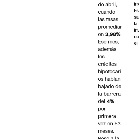
ir
de abril,
Es
cuando
sa
las tasas
la
promediar
in
on
3,98%
.
co
Ese mes,
el
además,
los
créditos
hipotecari
os habían
bajado de
la barrera
del
4%
por
primera
vez en 53
meses.
Pese a la