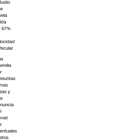
tudio
ue
vela
ída
e 67%
n
locidad
hicular
na
erella
r
esuntas
rmas
lsas y
na
nuncia
l
rvel
r
entuales
stos