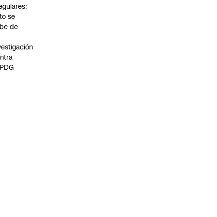
regulares:
to se
be de
vestigación
ntra
 PDG