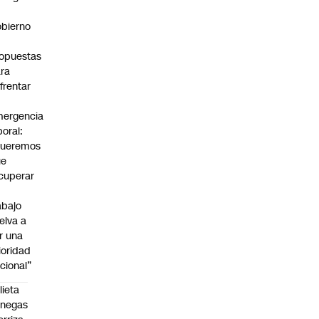
bierno
0
opuestas
ra
frentar
ergencia
boral:
Queremos
ue
cuperar
abajo
elva a
r una
ioridad
cional”
lieta
enegas