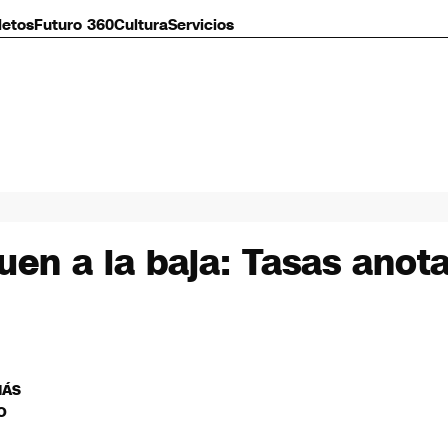
letos
Futuro 360
Cultura
Servicios
guen a la baja: Tasas ano
MÁS
O