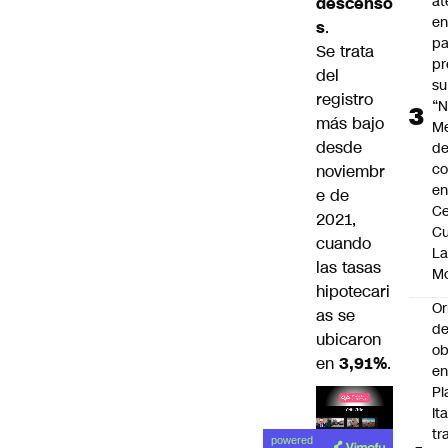
at
descenso
en
s
.
pa
Se trata
pr
del
su
registro
“N
más bajo
M
desde
de
co
noviembr
en
e de
Ce
2021,
Cu
cuando
L
las tasas
M
hipotecari
Or
as se
de
ubicaron
ob
en
3,91%
.
e
Pl
Ita
Lea el
tr
powered