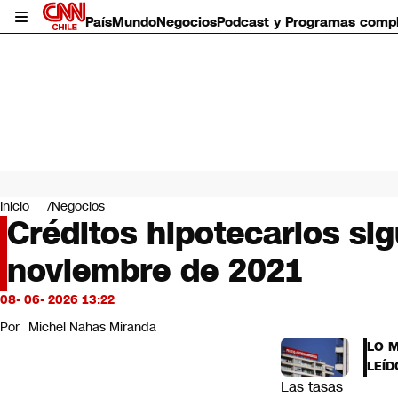
País
Mundo
Negocios
Podcast y Programas comp
País
Mundo
Inicio
Negocios
Negocios
Créditos hipotecarios si
Deportes
noviembre de 2021
Programas completos
Cultura
Servicios
08- 06- 2026 13:22
Bits
Por
Michel Nahas Miranda
CNN Data
LO 
CNN tiempo
LEÍD
Futuro 360
Las tasas
Opinión