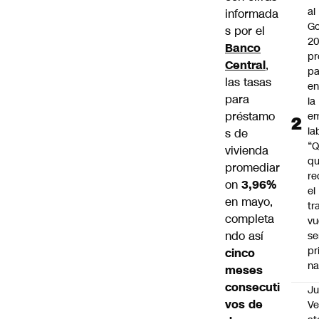
al
informada
Go
s por el
2
Banco
pr
Central
,
pa
las tasas
en
para
la
préstamo
em
la
s de
“
vivienda
q
promediar
re
on
3,96%
el
en mayo,
tr
completa
vu
ndo así
se
pr
cinco
na
meses
consecuti
Ju
vos de
V