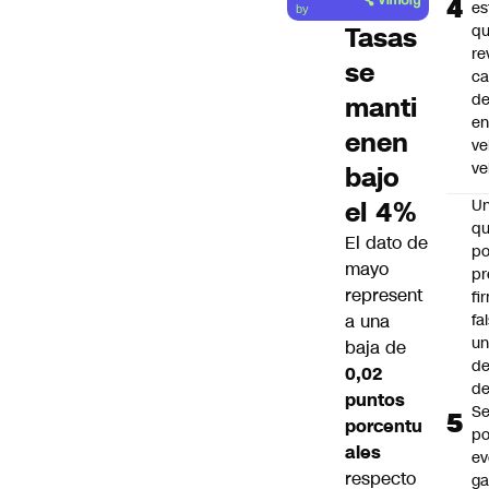
artículo
es
by
q
Tasas
re
se
ca
d
manti
e
enen
ve
ve
bajo
U
el 4%
qu
El dato de
po
mayo
pr
represent
fi
fa
a una
u
baja de
de
0,02
de
puntos
Se
porcentu
po
ales
ev
respecto
ga