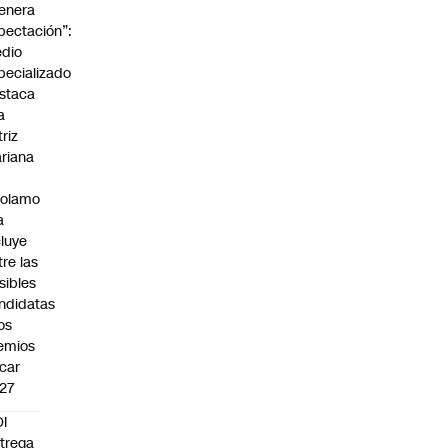
enera
pectación”:
dio
pecializado
staca
a
triz
riana
rolamo
a
cluye
tre las
sibles
ndidatas
los
emios
car
27
I
trega