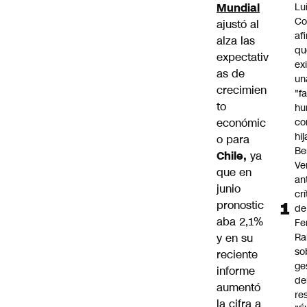
Mundial
Lu
Co
ajustó al
af
alza las
qu
expectativ
ex
as de
un
crecimien
"f
to
hu
económic
co
hi
o para
Be
Chile,
ya
Ve
que en
an
junio
cr
pronostic
de
aba 2,1%
Fe
y en su
Ra
so
reciente
ge
informe
de
aumentó
re
la cifra a