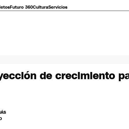
letos
Futuro 360
Cultura
Servicios
ección de crecimiento par
MÁS
O