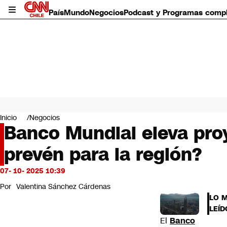
País
Mundo
Negocios
Podcast y Programas comp
País
Mundo
Inicio
Negocios
Negocios
Banco Mundial eleva proy
Deportes
prevén para la región?
Programas completos
Cultura
Servicios
07- 10- 2025 10:39
Bits
Por
Valentina Sánchez Cárdenas
CNN Data
LO 
CNN tiempo
LEÍD
Futuro 360
El
Banco
Opinión