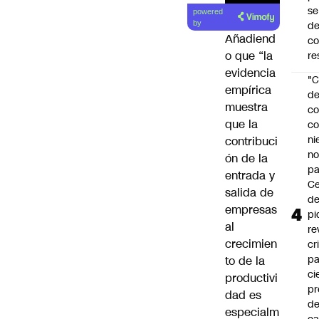
Lea el
se
powered
artículo
de
by
Añadiend
c
o que “la
re
evidencia
"C
empírica
d
muestra
co
que la
co
ni
contribuci
n
ón de la
pa
entrada y
Ce
salida de
de
empresas
pi
al
re
crecimien
cr
pa
to de la
ci
productivi
pr
dad es
d
especialm