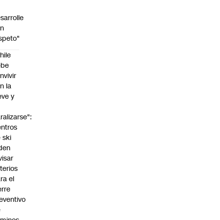
sarrolle
on
speto"
hile
ebe
nvivir
n la
eve y
o
ralizarse":
ntros
 ski
den
visar
iterios
ra el
erre
eventivo
e