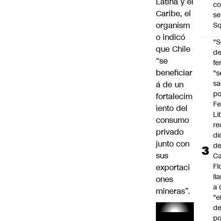
Latina y el
co
Caribe, el
se
organism
Sq
o indicó
"S
que Chile
d
“se
fe
beneficiar
"s
sa
á de un
po
fortalecim
Fe
iento del
Li
consumo
re
privado
di
junto con
d
sus
Ca
Fl
exportaci
ll
ones
a 
mineras”.
"e
d
po