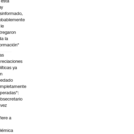
l está
uy
sinformado,
obablemente
 le
tregaron
da la
formación"
as
reciaciones
líticas ya
an
uedado
ompletamente
peradas":
bsecretario
avez
fiere a
lémica