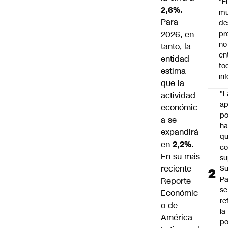
"É
2,6%.
m
Para
de
2026, en
pr
no
tanto, la
en
entidad
to
estima
in
que la
"L
actividad
ap
económic
po
a se
h
expandirá
q
en
2,2%.
c
En su más
su
reciente
Su
P
Reporte
se
Económic
re
o de
la
América
po