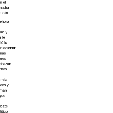
n el
nador
uella
eñora
e
ria" y
e le
lió lo
blacional":
rias
bres
chazan
chos
e
mila
ores y
aman
que
l
ebate
lítico