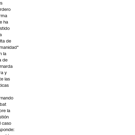
is
rdero
irma
e ha
istido
a
alta de
manidad"
n la
ja de
rnarda
ra y
te las
íticas
rnando
bat
bre la
stión
l caso
sponde: