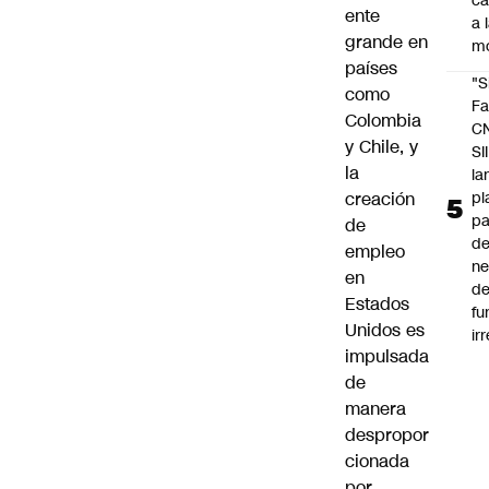
c
ente
a 
grande en
m
países
"S
como
Fa
Colombia
C
y Chile, y
SII
la
la
pl
creación
pa
de
de
empleo
ne
en
d
Estados
fu
Unidos es
ir
impulsada
de
manera
despropor
cionada
por