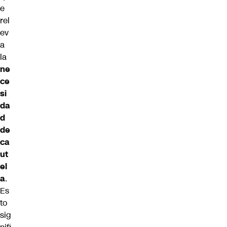
e
rel
ev
a
la
ne
ce
si
da
d
de
ca
ut
el
a
.
Es
to
sig