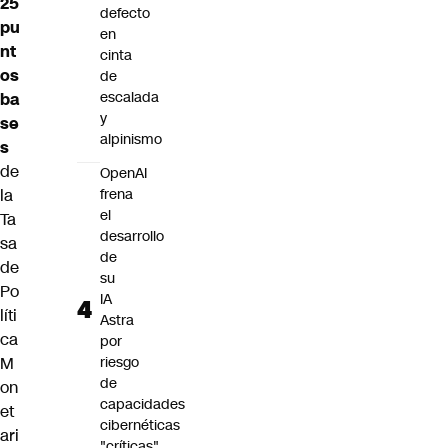
25
defecto
pu
en
nt
cinta
os
de
escalada
ba
y
se
alpinismo
s
de
OpenAI
frena
la
el
Ta
desarrollo
sa
de
de
su
Po
IA
líti
Astra
ca
por
riesgo
M
de
on
capacidades
et
cibernéticas
ari
"críticas"