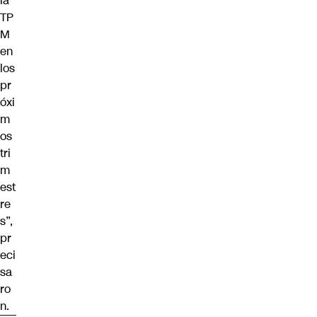
la
TP
M
en
los
pr
óxi
m
os
tri
m
est
re
s”,
pr
eci
sa
ro
n.