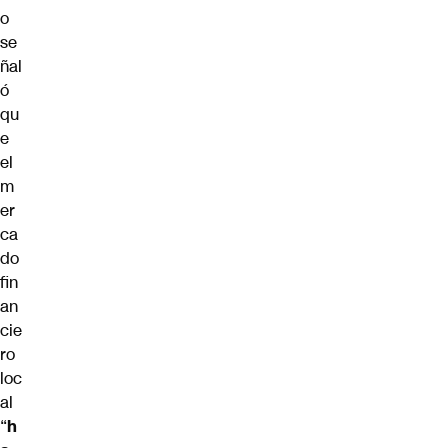
o
se
ñal
ó
qu
e
el
m
er
ca
do
fin
an
cie
ro
loc
al
“
h