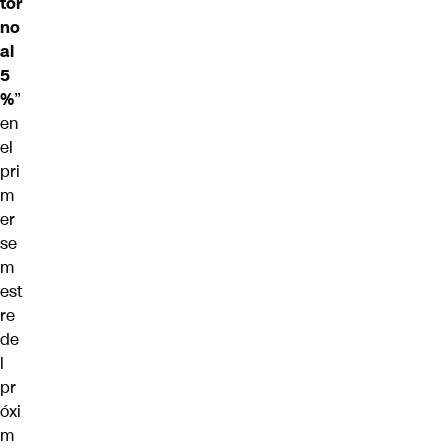
tor
no
al
5
%
”
en
el
pri
m
er
se
m
est
re
de
l
pr
óxi
m