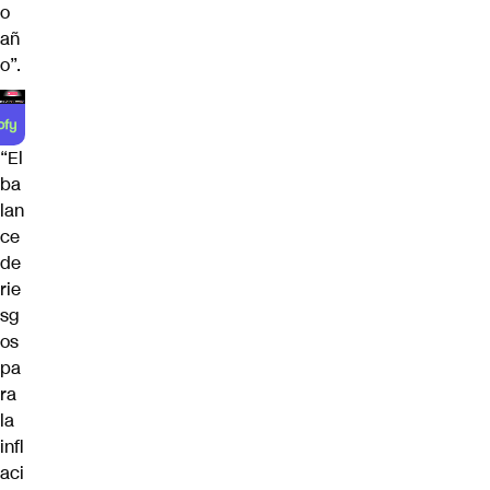
o
añ
o”.
“El
ba
lan
ce
de
rie
sg
os
pa
ra
la
infl
aci