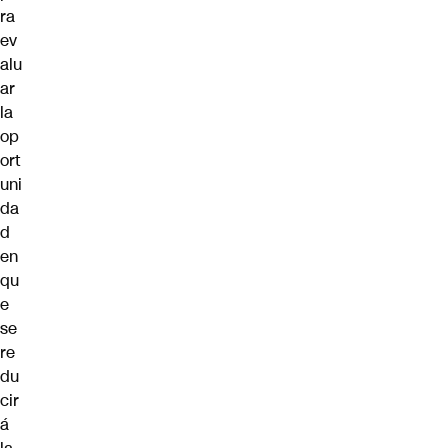
ra
ev
alu
ar
la
op
ort
uni
da
d
en
qu
e
se
re
du
cir
á