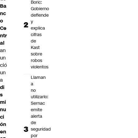
Boric:
Ba
Gobierno
nc
defiende
o
y
Ce
explica
cifras
ntr
de
al
Kast
an
sobre
un
robos
ció
violentos
un
Llaman
a
a
di
no
s
utilizarlo:
mi
Sernac
nu
emite
alerta
ci
de
ón
seguridad
en
por