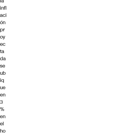
la
infl
aci
ón
pr
oy
ec
ta
da
se
ub
iq
ue
en
3
%
en
el
ho