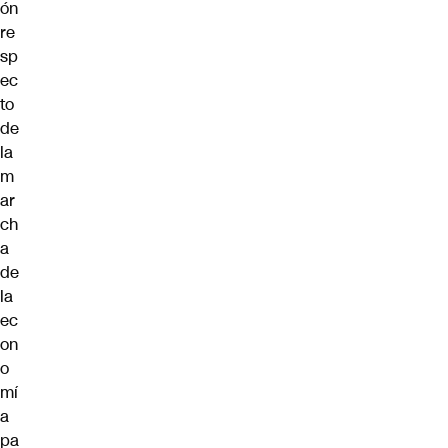
ón
re
sp
ec
to
de
la
m
ar
ch
a
de
la
ec
on
o
mí
a
pa