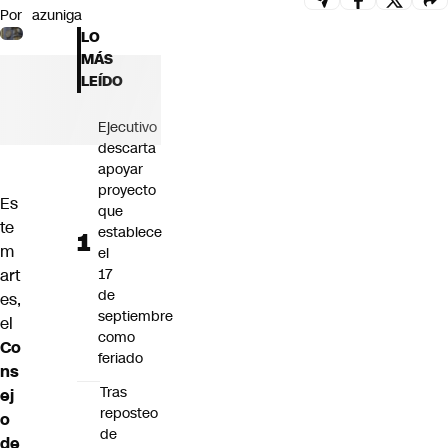
Por
azuniga
Futuro 360
LO
Opinión
MÁS
LEÍDO
Ejecutivo
descarta
apoyar
proyecto
Es
que
te
establece
m
el
17
art
de
es,
septiembre
el
como
Co
feriado
ns
Tras
ej
reposteo
o
de
de