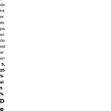
de
int
er
és
pa
só
de
est
ar
en
5,
25
%
al
5
%
.
D
e