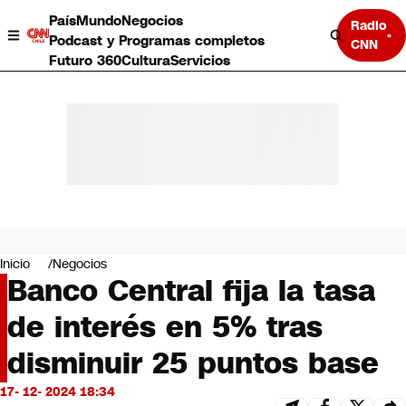
País
Mundo
Negocios
Radio
Podcast y Programas completos
CNN
Futuro 360
Cultura
Servicios
País
Mundo
Negocios
Inicio
Negocios
Banco Central fija la tasa
Deportes
Programas completos
de interés en 5% tras
Cultura
Servicios
disminuir 25 puntos base
Bits
CNN Data
17- 12- 2024 18:34
CNN tiempo