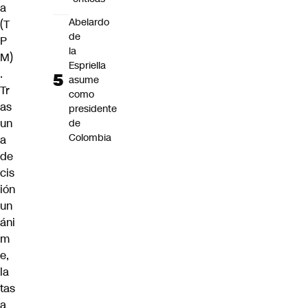
a
Abelardo
(T
de
P
la
M)
Espriella
.
asume
Tr
como
as
presidente
un
de
Colombia
a
de
cis
ión
un
áni
m
e,
la
tas
a