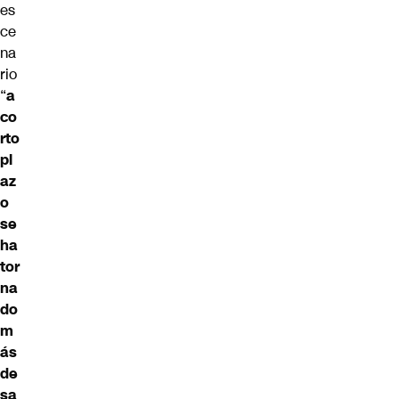
es
ce
na
rio
“
a
co
rto
pl
az
o
se
ha
tor
na
do
m
ás
de
sa