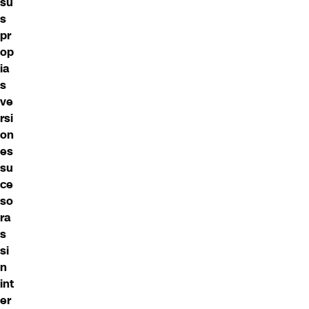
su
s
pr
op
ia
s
ve
rsi
on
es
su
ce
so
ra
s
si
n
int
er