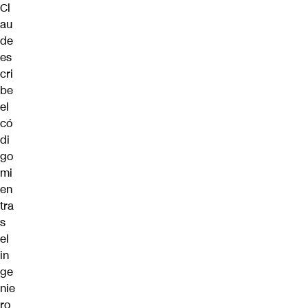
Cl
au
de
es
cri
be
el
có
di
go
mi
en
tra
s
el
in
ge
nie
ro