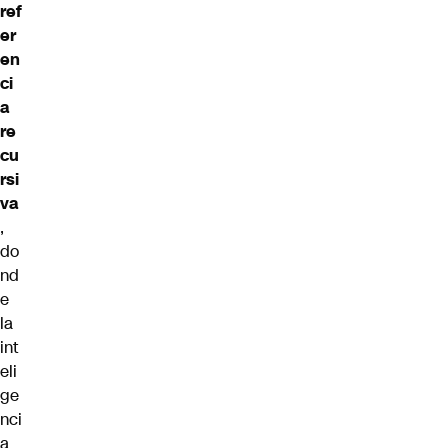
ref
er
en
ci
a
re
cu
rsi
va
,
do
nd
e
la
int
eli
ge
nci
a