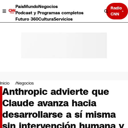
País
Mundo
Negocios
Radio
Podcast y Programas completos
CNN
Futuro 360
Cultura
Servicios
País
Mundo
Negocios
Inicio
Negocios
Anthropic advierte que
Deportes
Programas completos
Claude avanza hacia
Cultura
Servicios
desarrollarse a sí misma
Bits
CNN Data
sin intervención humana y
CNN tiempo