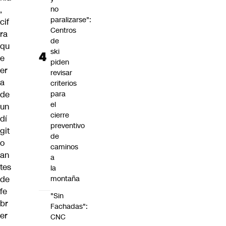
,
no
paralizarse":
cif
Centros
ra
de
qu
ski
e
piden
er
revisar
a
criterios
de
para
el
un
cierre
dí
preventivo
git
de
o
caminos
an
a
tes
la
de
montaña
fe
"Sin
br
Fachadas":
er
CNC