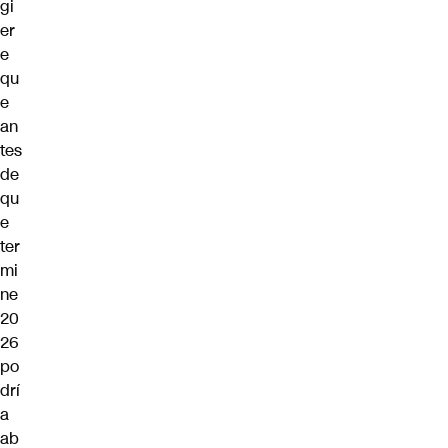
gi
er
e
qu
e
an
tes
de
qu
e
ter
mi
ne
20
26
po
drí
a
ab