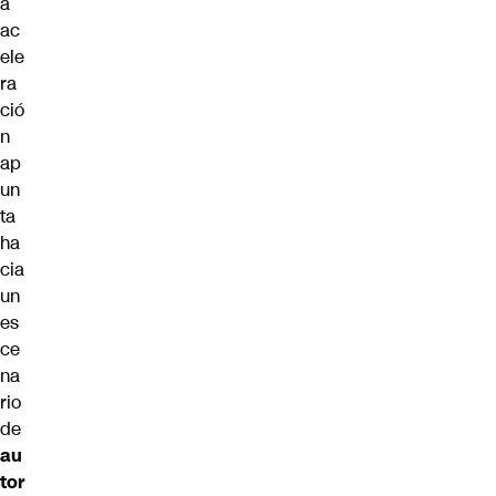
a
ac
ele
ra
ció
n
ap
un
ta
ha
cia
un
es
ce
na
rio
de
au
tor