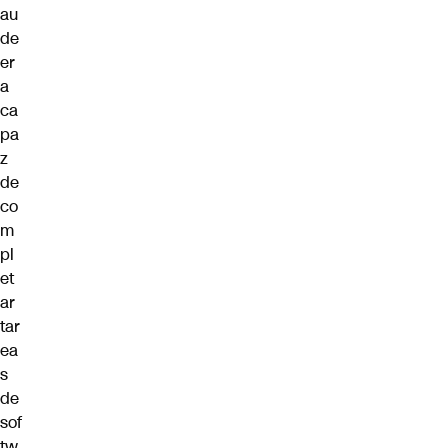
au
de
er
a
ca
pa
z
de
co
m
pl
et
ar
tar
ea
s
de
sof
tw