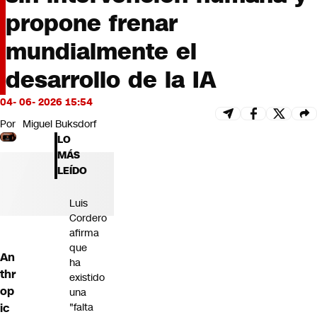
Futuro 360
propone frenar
Opinión
mundialmente el
desarrollo de la IA
04- 06- 2026 15:54
Por
Miguel Buksdorf
LO
MÁS
LEÍDO
Luis
Cordero
afirma
que
An
ha
thr
existido
op
una
ic
"falta