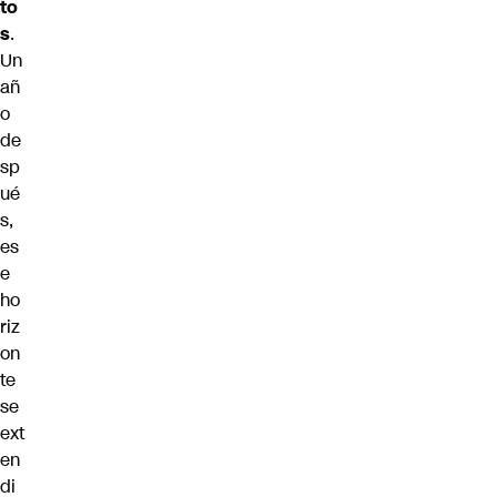
to
s
.
Un
añ
o
de
sp
ué
s,
es
e
ho
riz
on
te
se
ext
en
di