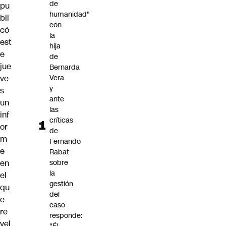
de
pu
humanidad"
bli
con
có
la
est
hija
e
de
jue
Bernarda
ve
Vera
y
s
ante
un
las
inf
críticas
or
de
m
Fernando
e
Rabat
en
sobre
la
el
gestión
qu
del
e
caso
re
responde:
vel