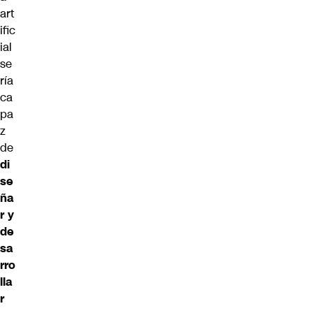
art
ific
ial
se
ría
ca
pa
z
de
di
se
ña
r y
de
sa
rro
lla
r