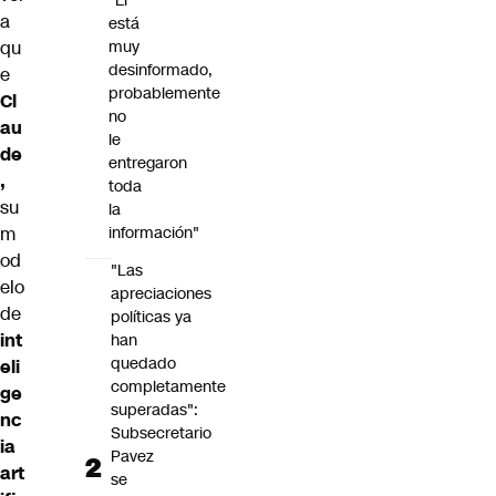
"Él
a
está
qu
muy
desinformado,
e
probablemente
Cl
no
au
le
de
entregaron
,
toda
su
la
m
información"
od
"Las
elo
apreciaciones
de
políticas ya
int
han
quedado
eli
completamente
ge
superadas":
nc
Subsecretario
ia
Pavez
art
se