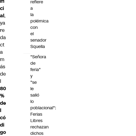
ifi
refiere
ci
a
la
al
,
polémica
ya
con
re
el
da
senador
ct
Squella
a
"Señora
m
de
ás
feria"
de
y
l
"se
80
le
salió
%
lo
de
poblacional":
l
Ferias
có
Libres
di
rechazan
go
dichos