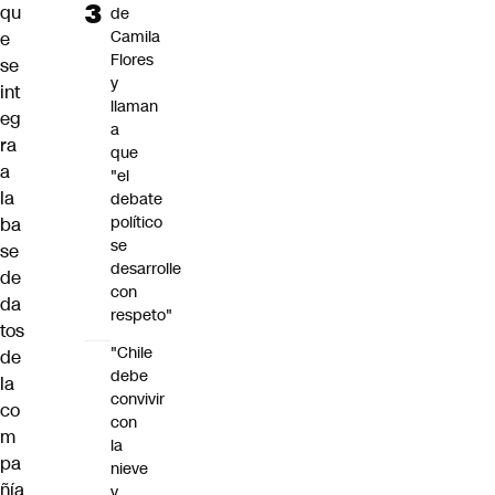
qu
de
Camila
e
Flores
se
y
int
llaman
eg
a
ra
que
a
"el
la
debate
político
ba
se
se
desarrolle
de
con
da
respeto"
tos
"Chile
de
debe
la
convivir
co
con
m
la
pa
nieve
ñía
y