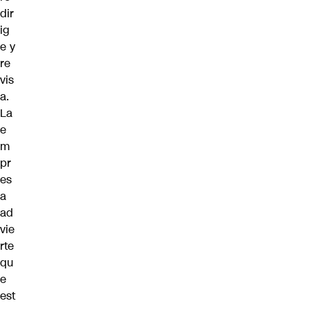
dir
ig
e y
re
vis
a.
La
e
m
pr
es
a
ad
vie
rte
qu
e
est