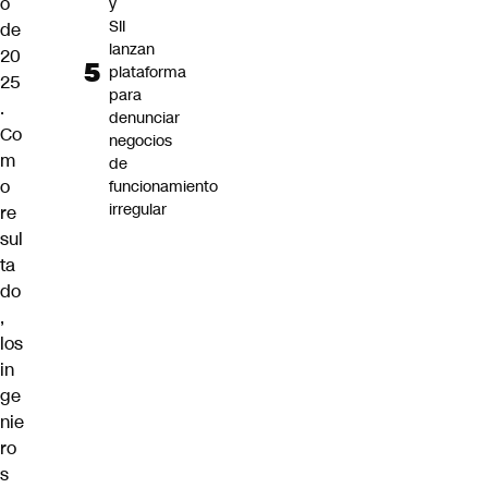
o
y
SII
de
lanzan
20
plataforma
25
para
.
denunciar
Co
negocios
m
de
o
funcionamiento
irregular
re
sul
ta
do
,
los
in
ge
nie
ro
s