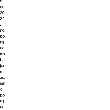
e
en
20
24
,
no
po
rq
ue
tra
ba
jen
m
ás,
sin
o
po
rq
ue