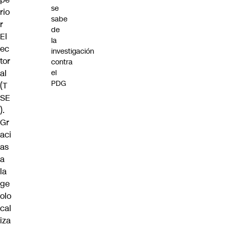
se
rio
sabe
r
de
El
la
ec
investigación
tor
contra
al
el
PDG
(T
SE
).
Gr
aci
as
a
la
ge
olo
cal
iza