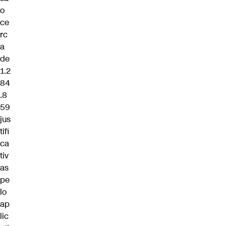
o
ce
rc
a
de
1.2
84
.8
59
jus
tifi
ca
tiv
as
pe
lo
ap
lic