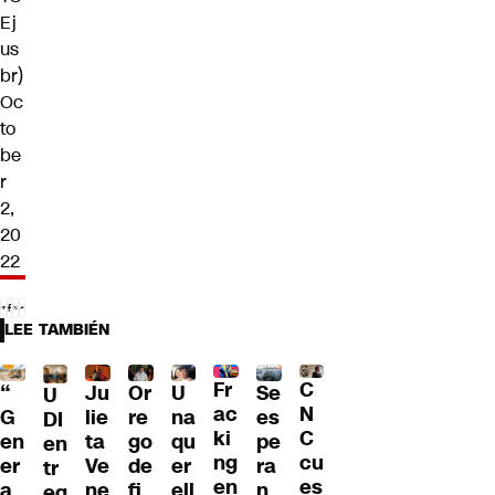
Ej
us
br)
Oc
to
be
r
2,
20
22
LEE TAMBIÉN
Fr
C
“
Ju
Or
U
Se
U
ac
N
G
lie
re
na
es
DI
ki
C
en
ta
go
qu
pe
en
ng
cu
er
Ve
de
er
ra
tr
en
es
a
ne
fi
ell
n
eg