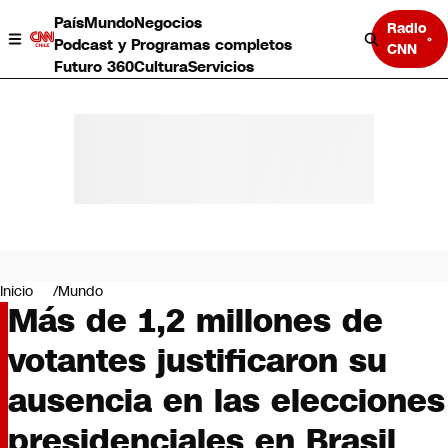
País
Mundo
Negocios
Radio
Podcast y Programas completos
CNN
Futuro 360
Cultura
Servicios
País
Mundo
Negocios
Inicio
Mundo
Más de 1,2 millones de
Deportes
Programas completos
votantes justificaron su
Cultura
Servicios
ausencia en las elecciones
Bits
CNN Data
presidenciales en Brasil
CNN tiempo