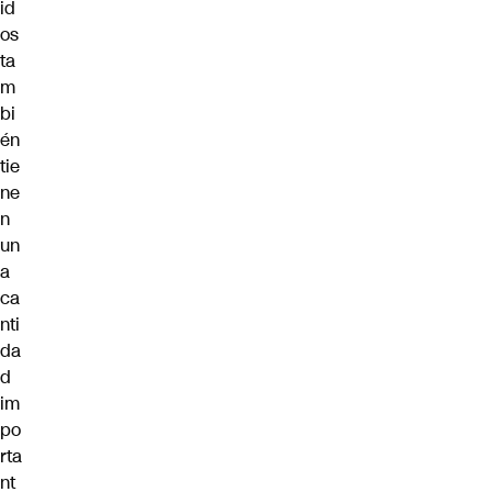
id
os
ta
m
bi
én
tie
ne
n
un
a
ca
nti
da
d
im
po
rta
nt