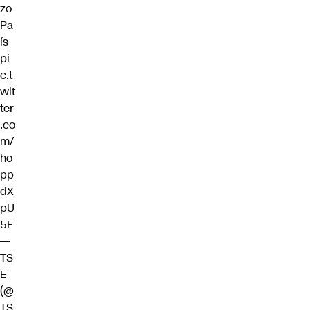
zo
Pa
ís
pi
c.t
wit
ter
.co
m/
ho
pp
dX
pU
5F
—
TS
E
(@
TS