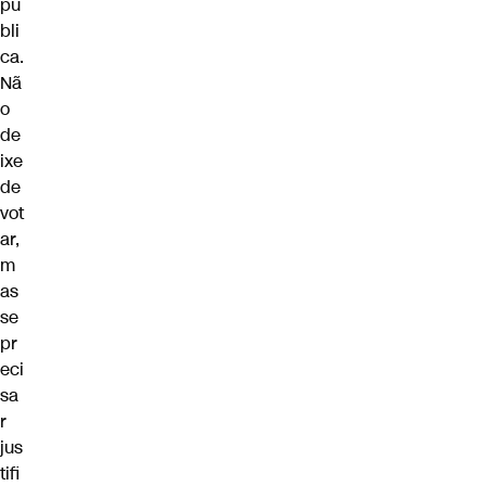
pú
bli
ca.
Nã
o
de
ixe
de
vot
ar,
m
as
se
pr
eci
sa
r
jus
tifi