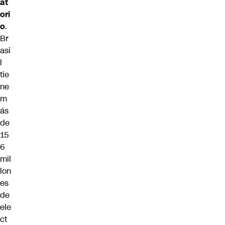
at
ori
o
.
Br
asi
l
tie
ne
m
ás
de
15
6
mil
lon
es
de
ele
ct