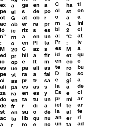
C
ti
ex
ga
en
a
ha
a
ol
on
pe
s
de
po
st
al
o
a
ct
at
ob
r
a
G
m
ini
ac
er
ra
pr
-1
ob
bi
ci
ió
riz
s
es
2
ie
a:
at
n”
a
en
un
°C
rn
Pr
iv
:
en
Pl
ta
:
o
es
a
M
C
az
s
M
20
id
qu
ed
hil
a
fir
et
pr
en
e
io
e
It
m
eo
op
te
bu
es
pa
ali
as
ro
ue
D
sc
pe
ra
a
fal
lo
st
e
a
ci
pr
tr
sa
gí
as
la
de
ali
es
as
s
a
pa
Es
cl
za
en
es
y
e
ra
pr
ar
do
ta
tu
un
mi
en
iel
ar
de
r
di
a
te
fr
la
fe
st
su
o
de
al
en
an
ri
ac
lib
qu
nu
er
ta
un
ad
a
ro
e
nc
ta
r