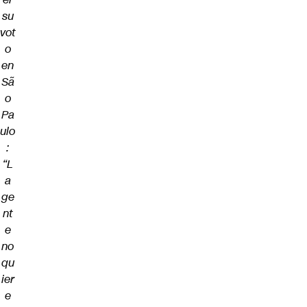
su
vot
o
en
Sã
o
Pa
ulo
:
“L
a
ge
nt
e
no
qu
ier
e