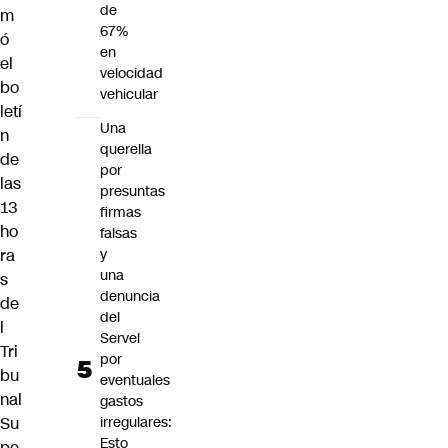
de
m
67%
ó
en
el
velocidad
bo
vehicular
letí
Una
n
querella
de
por
las
presuntas
13
firmas
ho
falsas
ra
y
una
s
denuncia
de
del
l
Servel
Tri
por
bu
eventuales
nal
gastos
Su
irregulares:
Esto
pe