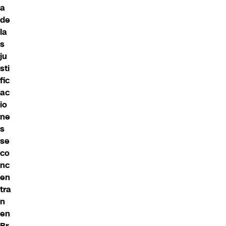
a
de
la
s
ju
sti
fic
ac
io
ne
s
se
co
nc
en
tra
n
en
Br