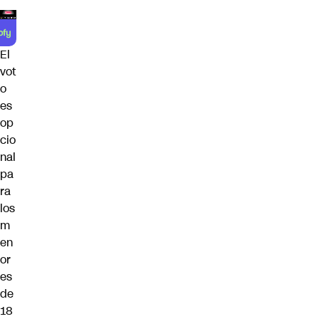
El
vot
o
es
op
cio
nal
pa
ra
los
m
en
or
es
de
18