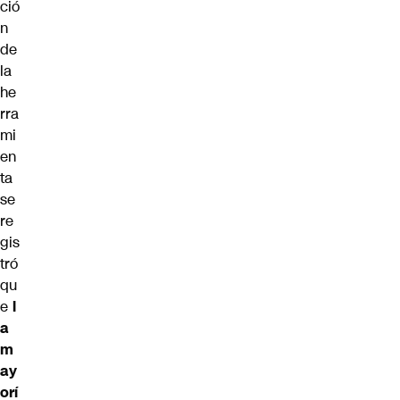
ció
n
de
la
he
rra
mi
en
ta
se
re
gis
tró
qu
e
l
a
m
ay
orí