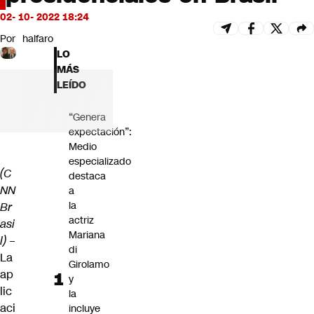
Futuro 360
02- 10- 2022 18:24
Opinión
Por
halfaro
LO
MÁS
LEÍDO
“Genera
expectación”:
Medio
especializado
(C
destaca
NN
a
la
Br
actriz
asi
Mariana
l)
–
di
La
Girolamo
ap
y
lic
la
aci
incluye