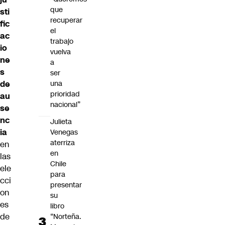
que
sti
recuperar
fic
el
ac
trabajo
io
vuelva
ne
a
s
ser
de
una
prioridad
au
nacional”
se
nc
Julieta
ia
Venegas
aterriza
en
en
las
Chile
ele
para
cci
presentar
on
su
es
libro
de
“Norteña.