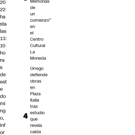
Memorias
20
de
22
un
ha
comienzo”
sta
en
las
el
13:
Centro
10
Cultural
La
ho
Moneda
ra
s
Orrego
de
defiende
obras
est
en
e
Plaza
do
Italia
mi
tras
ng
estudio
o,
que
inf
revela
caída
or