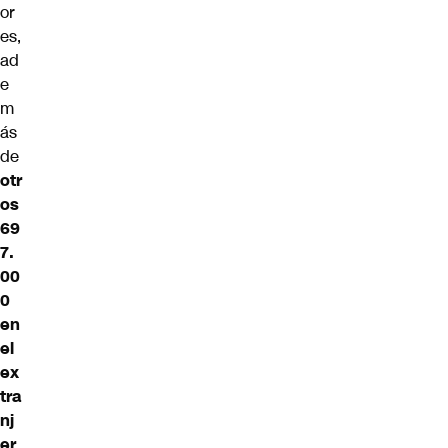
or
es,
ad
e
m
ás
de
otr
os
69
7.
00
0
en
el
ex
tra
nj
er