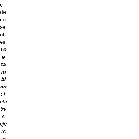
e
de
au
se
nt
es.
Le
e
ta
m
bi
én
:
L
ula
tra
s
eje
rc
er