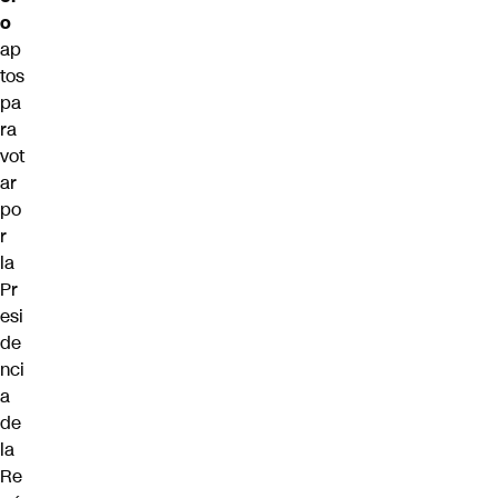
o
ap
tos
pa
ra
vot
ar
po
r
la
Pr
esi
de
nci
a
de
la
Re