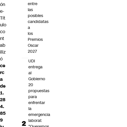
entre
ón
las
e-
posibles
Tít
candidatas
ulo
a
co
los
nt
Premios
ab
Oscar
2027
iliz
ó
UDI
ce
entrega
rc
al
a
Gobierno
20
de
propuestas
1.
para
28
enfrentar
4.
la
85
emergencia
9
laboral:
ju
“Queremos