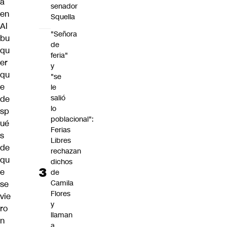
a
senador
en
Squella
Al
"Señora
bu
de
qu
feria"
er
y
qu
"se
e
le
salió
de
lo
sp
poblacional":
ué
Ferias
s
Libres
de
rechazan
qu
dichos
e
de
Camila
se
Flores
vie
y
ro
llaman
n
a