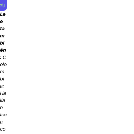
Le
e
ta
m
bi
én
:
C
olo
m
bi
a:
Ha
lla
n
fos
a
co