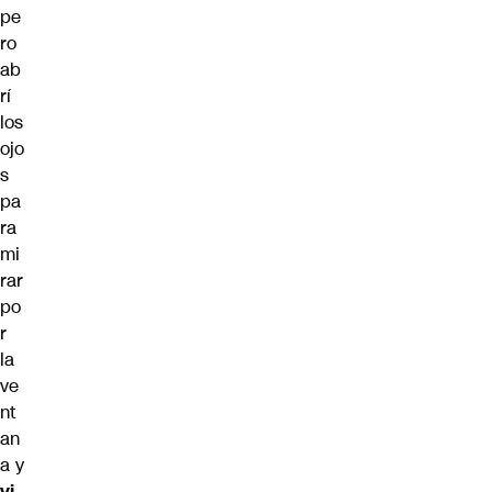
pe
ro
ab
rí
los
ojo
s
pa
ra
mi
rar
po
r
la
ve
nt
an
a y
vi