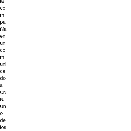
la
co
m
pa
ñía
en
un
co
m
uni
ca
do
a
CN
N.
Un
o
de
los