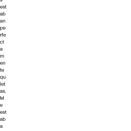
est
ab
an
pe
rfe
ct
a
m
en
te
qu
iet
as.
M
e
est
ab
a