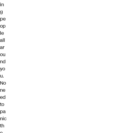
in
g
pe
op
le
all
ar
ou
nd
yo
u.
No
ne
ed
to
pa
nic
th
e