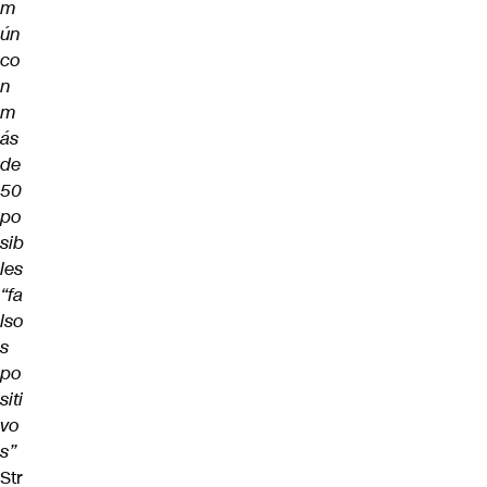
m
ún
co
n
m
ás
de
50
po
sib
les
“fa
lso
s
po
siti
vo
s”
Str