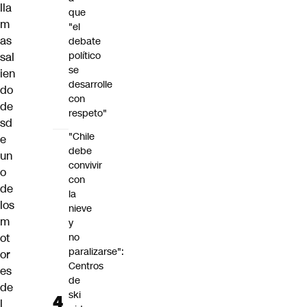
lla
que
m
"el
as
debate
político
sal
se
ien
desarrolle
do
con
de
respeto"
sd
"Chile
e
debe
un
convivir
o
con
de
la
los
nieve
m
y
ot
no
paralizarse":
or
Centros
es
de
de
ski
l