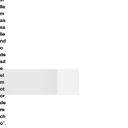
lla
m
as
sa
lie
nd
o
de
sd
e
el
m
ot
or
de
re
ch
o
”,