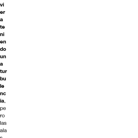
vi
er
a
te
ni
en
do
un
a
tur
bu
le
nc
ia
,
pe
ro
las
ala
s