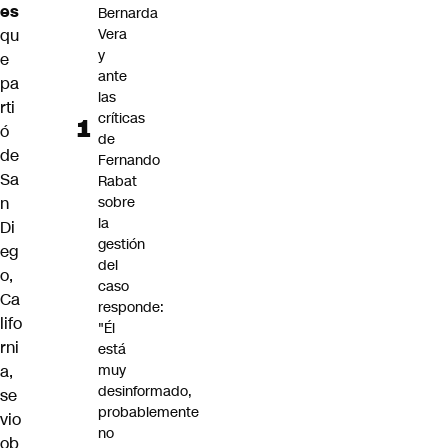
es
Bernarda
qu
Vera
y
e
ante
pa
las
rti
críticas
ó
de
de
Fernando
Sa
Rabat
n
sobre
la
Di
gestión
eg
del
o,
caso
Ca
responde:
lifo
"Él
rni
está
a,
muy
desinformado,
se
probablemente
vio
no
ob