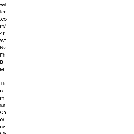
wit
ter
.co
m/
4r
Wf
Nv
Fh
B
M
—
Th
o
m
as
Ch
or
ny
(@