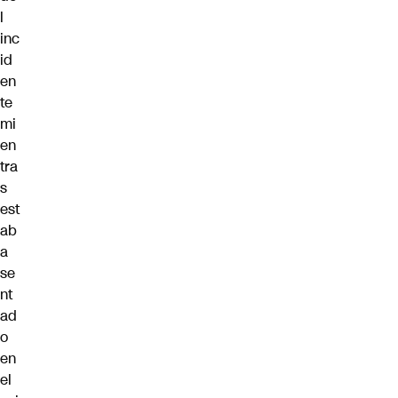
l
inc
id
en
te
mi
en
tra
s
est
ab
a
se
nt
ad
o
en
el