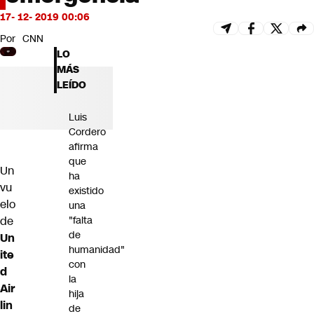
Futuro 360
17- 12- 2019 00:06
Opinión
Por
CNN
LO
MÁS
LEÍDO
Luis
Cordero
afirma
que
Un
ha
vu
existido
elo
una
de
"falta
de
Un
humanidad"
ite
con
d
la
Air
hija
lin
de