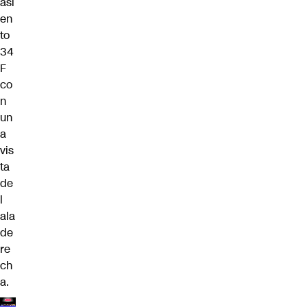
asi
en
to
34
F
co
n
un
a
vis
ta
de
l
ala
de
re
ch
a.