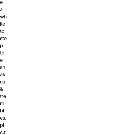
e
a
wh
ile
to
sto
p
th
e
sh
ak
es
&
tre
m
bl
es.
pi
c.t