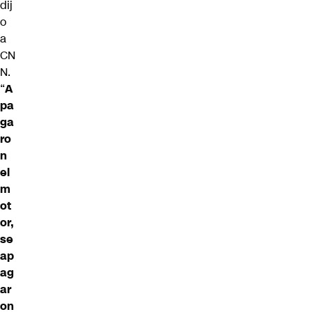
dij
o
a
CN
N.
“
A
pa
ga
ro
n
el
m
ot
or,
se
ap
ag
ar
on