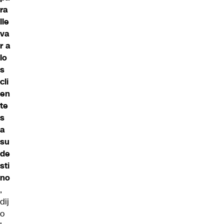
ra
lle
va
r a
lo
s
cli
en
te
s
a
su
de
sti
no
,
dij
o