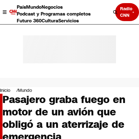
País
Mundo
Negocios
Radio
Podcast y Programas completos
CNN
Futuro 360
Cultura
Servicios
País
Mundo
Negocios
Inicio
Mundo
Pasajero graba fuego en
Deportes
Programas completos
motor de un avión que
Cultura
Servicios
obligó a un aterrizaje de
Bits
CNN Data
emergencia
CNN tiempo