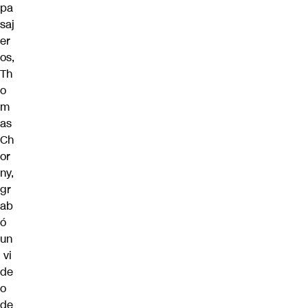
pa
saj
er
os,
Th
o
m
as
Ch
or
ny,
gr
ab
ó
un
vi
de
o
de