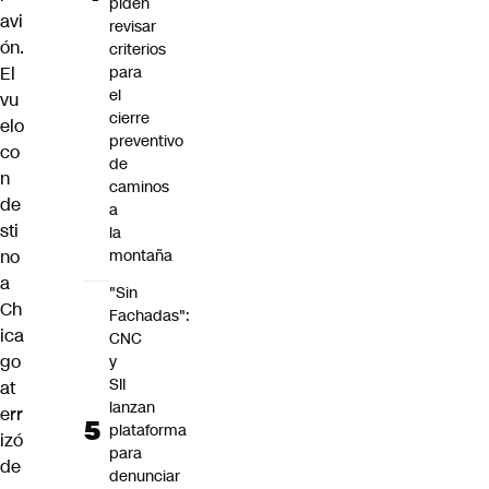
piden
avi
revisar
ón.
criterios
El
para
el
vu
cierre
elo
preventivo
co
de
n
caminos
de
a
sti
la
no
montaña
a
"Sin
Ch
Fachadas":
ica
CNC
go
y
SII
at
lanzan
err
plataforma
izó
para
de
denunciar