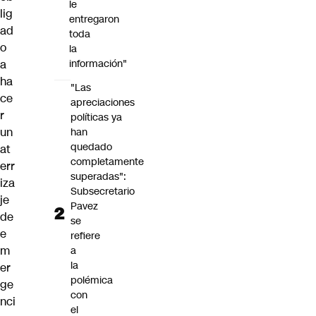
le
lig
entregaron
ad
toda
o
la
a
información"
ha
"Las
ce
apreciaciones
r
políticas ya
un
han
quedado
at
completamente
err
superadas":
iza
Subsecretario
je
Pavez
de
se
e
refiere
m
a
la
er
polémica
ge
con
nci
el