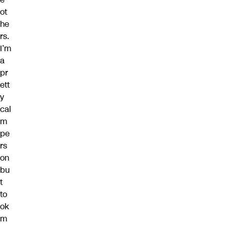
ot
he
rs.
I’m
a
pr
ett
y
cal
m
pe
rs
on
bu
t
to
ok
m