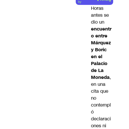
artículo
by
Horas
antes se
dio un
encuentr
o entre
Márquez
y Boric
en el
Palacio
de La
Moneda
,
en una
cita que
no
contempl
ó
declaraci
ones ni