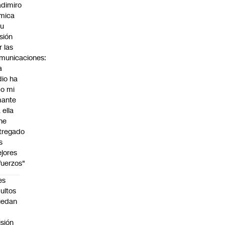
adimiro
mica
su
sión
r las
municaciones:
a
dio ha
do mi
ante
 ella
 he
tregado
s
jores
fuerzos"
es
ultos
uedan
n
isión