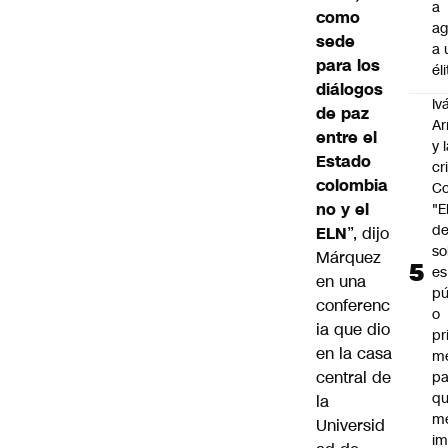
a
como
ag
sede
a 
para los
él
diálogos
Iv
de paz
Ar
entre el
y 
Estado
cr
colombia
Co
no y el
"E
d
ELN
”, dijo
so
Márquez
es
en una
pú
conferenc
o
ia que dio
pr
en la casa
m
central de
pa
qu
la
m
Universid
im