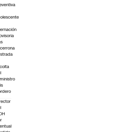
eventiva
olescente
n
ternación
ovisoria
as
cerrona
ustrada
colta
l
ministro
is
rdero
rector
l
NDH
r
entual