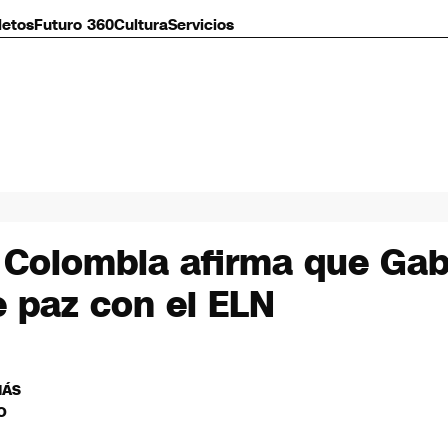
letos
Futuro 360
Cultura
Servicios
 Colombia afirma que Gabri
e paz con el ELN
MÁS
O