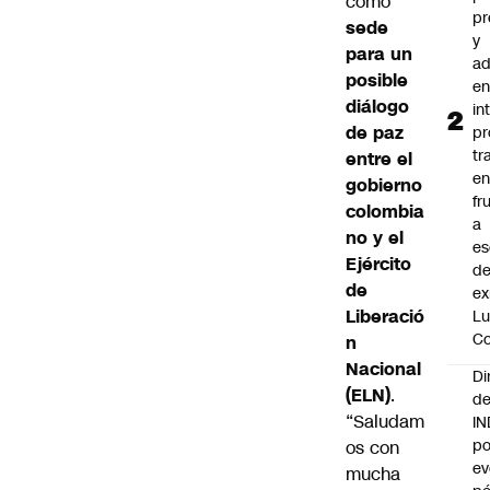
como
pr
sede
y
para un
ad
posible
e
diálogo
in
de paz
pr
tr
entre el
en
gobierno
fr
colombia
a
no y el
es
Ejército
de
de
ex
Liberació
Lu
Co
n
Nacional
Di
(ELN)
.
de
“Saludam
I
po
os con
ev
mucha