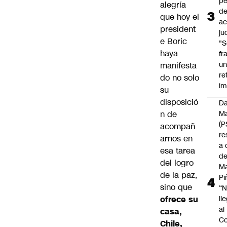
pé
alegría
d
que hoy el
ac
president
ju
e Boric
"S
haya
fr
u
manifesta
re
do no solo
im
su
disposició
Da
n de
Ma
(P
acompañ
re
arnos en
a 
esa tarea
d
del logro
M
de la paz,
Pi
sino que
“
ofrece su
ll
al
casa,
Co
Chile,