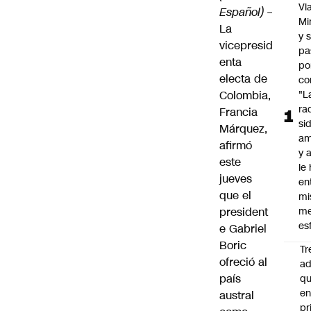
Vl
Español)
–
Mi
La
y 
vicepresid
pa
enta
po
electa de
co
Colombia
,
"L
ra
Francia
si
Márquez
,
am
afirmó
y a
este
le
jueves
en
que el
mi
president
me
es
e
Gabriel
Boric
Tr
ofreció al
ad
país
q
e
austral
pr