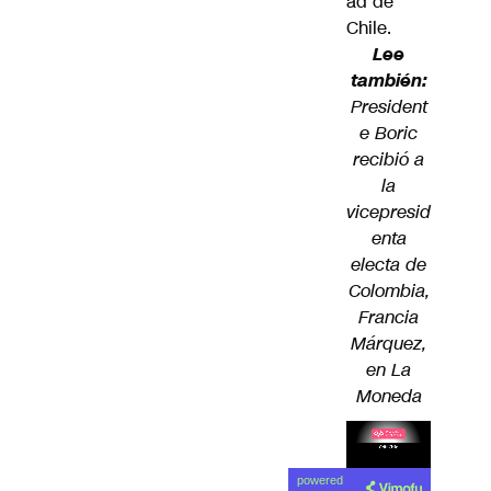
ad de
Chile.
Lee
también:
President
e Boric
recibió a
la
vicepresid
enta
electa de
Colombia,
Francia
Márquez,
en La
Moneda
Lea el
powered