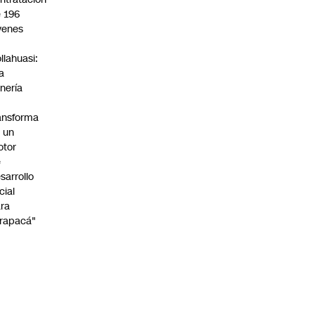
 196
venes
n
llahuasi:
a
nería
ansforma
 un
otor
e
sarrollo
cial
ra
rapacá"