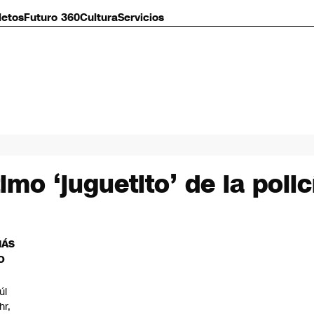
letos
Futuro 360
Cultura
Servicios
imo ‘juguetito’ de la poli
MÁS
O
úl
hr,