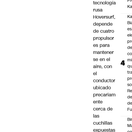
Pr
tecnología
Ka
rusa
Hoversurf,
Ka
Bi
depende
es
de cuatro
el
propulsor
pr
es para
d
mantener
co
se en el
mi
aire, con
q
tr
el
pr
conductor
so
ubicado
Re
precariam
de
ente
de
cerca de
Fu
las
Bi
cuchillas
Ma
expuestas
co