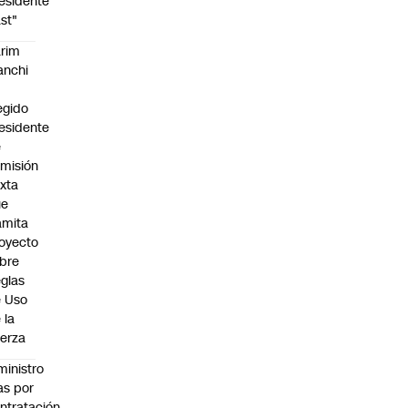
esidente
st"
rim
anchi
egido
esidente
e
misión
xta
ue
amita
oyecto
bre
glas
 Uso
 la
erza
ministro
s por
ntratación