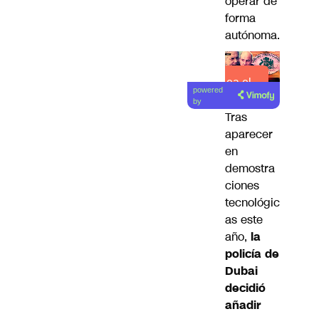
operar de
forma
autónoma.
Lea el
powered
artículo
by
Tras
aparecer
en
demostra
ciones
tecnológic
as este
año,
la
policía de
Dubai
decidió
añadir