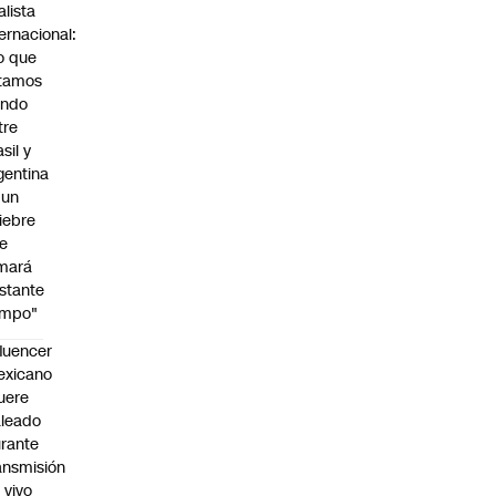
alista
ternacional:
o que
tamos
endo
tre
sil y
gentina
 un
iebre
e
mará
stante
empo"
fluencer
exicano
uere
leado
rante
ansmisión
 vivo