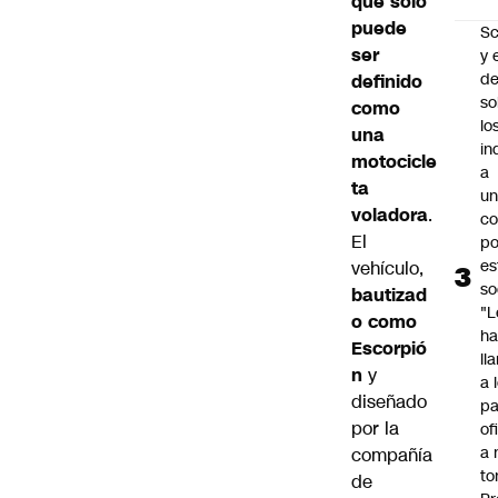
que solo
puede
Sc
ser
y 
d
definido
so
como
lo
una
in
motocicle
a
ta
un
voladora
.
c
El
po
es
vehículo,
so
bautizad
"L
o como
ha
Escorpió
ll
n
y
a 
diseñado
pa
por la
of
a 
compañía
to
de