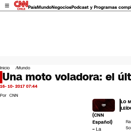
País
Mundo
Negocios
Podcast y Programas comp
País
Mundo
Inicio
Mundo
Negocios
Una moto voladora: el últ
Deportes
Programas completos
16- 10- 2017 07:44
Cultura
Por
CNN
Servicios
LO 
Bits
LEÍD
CNN Data
(CNN
CNN tiempo
Español)
Ra
Futuro 360
So
–
La
Opinión