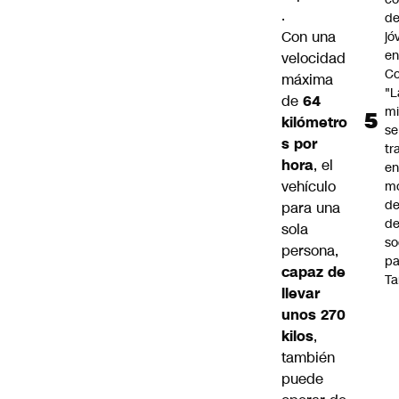
.
de
Con una
jó
e
velocidad
Co
máxima
"L
de
64
mi
kilómetro
se
s por
tr
hora
, el
en
vehículo
m
d
para una
de
sola
so
persona,
pa
capaz de
Ta
llevar
unos 270
kilos
,
también
puede