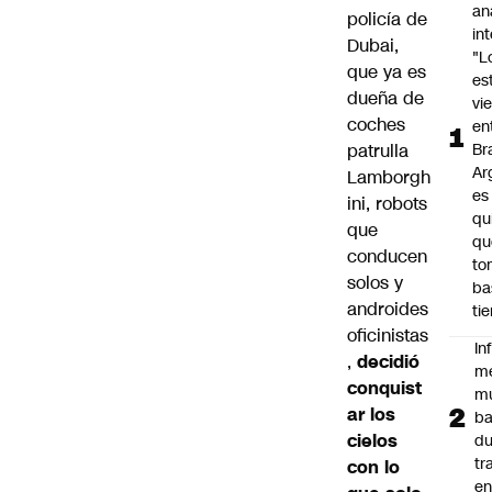
an
policía de
in
Dubai,
"L
que ya es
es
dueña de
vi
coches
en
patrulla
Bra
Ar
Lamborgh
es
ini, robots
qu
que
qu
conducen
to
solos y
ba
androides
ti
oficinistas
In
,
decidió
m
conquist
m
ar los
ba
cielos
du
tr
con lo
en