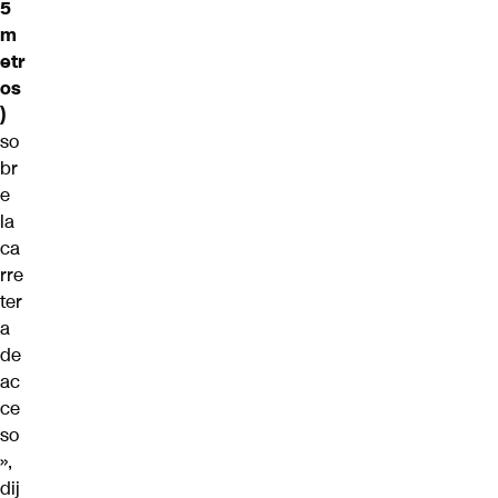
5
m
etr
os
)
so
br
e
la
ca
rre
ter
a
de
ac
ce
so
»,
dij