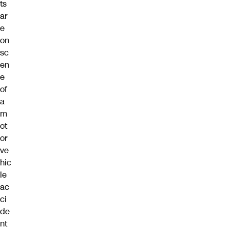
ts
ar
e
on
sc
en
e
of
a
m
ot
or
ve
hic
le
ac
ci
de
nt