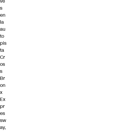
ve
s
en
la
au
to
pis
ta
Cr
os
s
Br
on
x
Ex
pr
es
sw
ay,