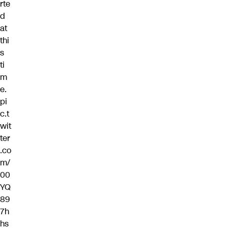
rte
d
at
thi
s
ti
m
e.
pi
c.t
wit
ter
.co
m/
00
YQ
89
7h
hs