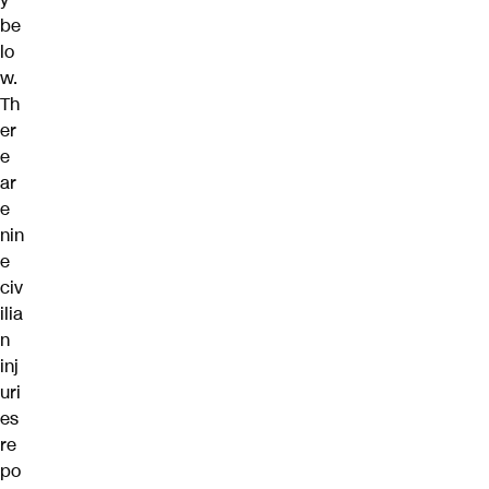
be
lo
w.
Th
er
e
ar
e
nin
e
civ
ilia
n
inj
uri
es
re
po