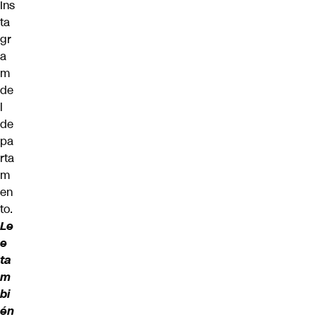
Ins
ta
gr
a
m
de
l
de
pa
rta
m
en
to.
Le
e
ta
m
bi
én