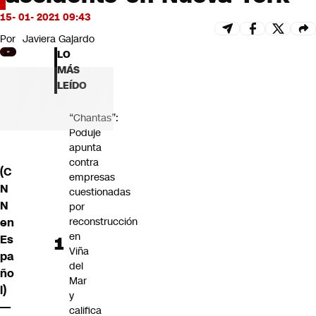
Futuro 360
15- 01- 2021 09:43
Opinión
Por
Javiera Gajardo
LO
MÁS
LEÍDO
“Chantas”:
Poduje
apunta
contra
(C
empresas
N
cuestionadas
N
por
en
reconstrucción
en
Es
Viña
pa
del
ño
Mar
l)
y
—
califica