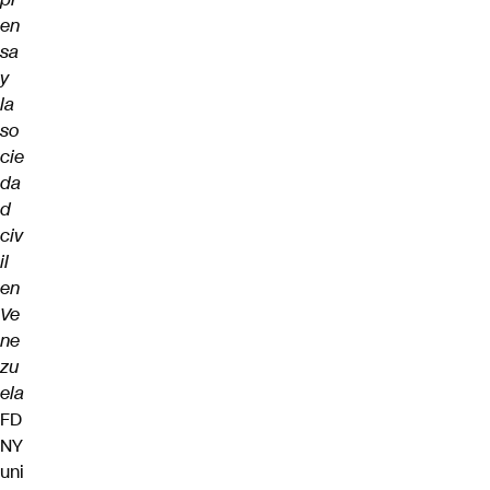
en
sa
y
la
so
cie
da
d
civ
il
en
Ve
ne
zu
ela
FD
NY
uni