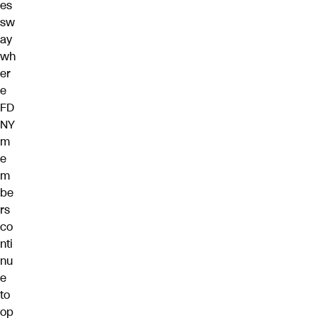
es
sw
ay
wh
er
e
FD
NY
m
e
m
be
rs
co
nti
nu
e
to
op