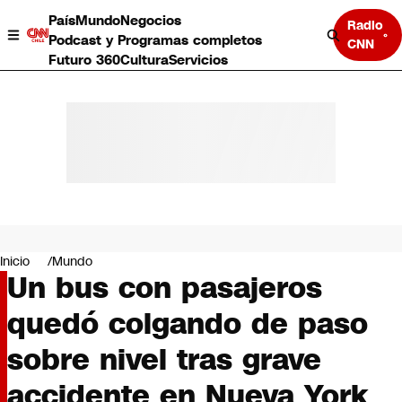
País
Mundo
Negocios
Radio
Podcast y Programas completos
CNN
Futuro 360
Cultura
Servicios
País
Mundo
Negocios
Inicio
Mundo
Un bus con pasajeros
Deportes
Programas completos
quedó colgando de paso
Cultura
Servicios
sobre nivel tras grave
Bits
CNN Data
accidente en Nueva York
CNN tiempo