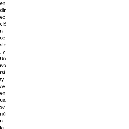
en
dir
ec
ció
n
oe
ste
, y
Un
ive
rsi
ty
Av
en
ue,
se
gú
n
la