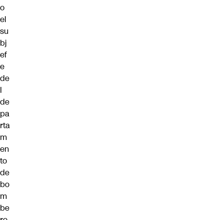
o
el
su
bj
ef
e
de
l
de
pa
rta
m
en
to
de
bo
m
be
ro