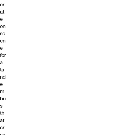
er
at
e
on
sc
en
e
for
a
ta
nd
e
m
bu
s
th
at
cr
as