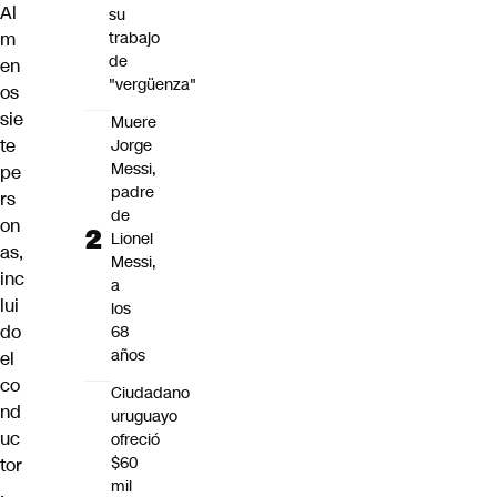
Al
su
m
trabajo
de
en
"vergüenza"
os
sie
Muere
te
Jorge
Messi,
pe
padre
rs
de
on
Lionel
as,
Messi,
inc
a
lui
los
do
68
años
el
co
Ciudadano
nd
uruguayo
uc
ofreció
$60
tor
mil
,