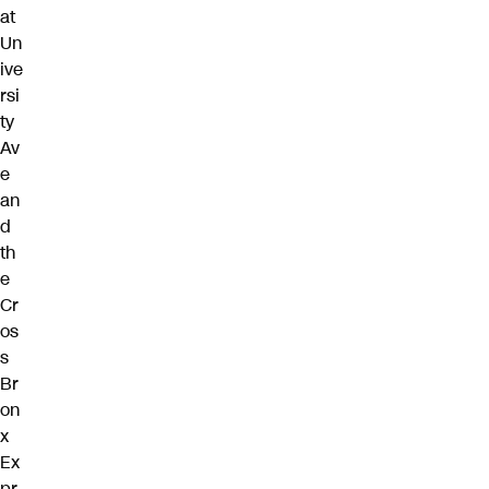
at
Un
ive
rsi
ty
Av
e
an
d
th
e
Cr
os
s
Br
on
x
Ex
pr