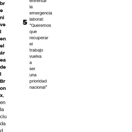
enfrentar
br
la
e
emergencia
ni
laboral:
ve
“Queremos
l
que
recuperar
en
el
el
trabajo
ár
vuelva
ea
a
de
ser
l
una
Br
prioridad
nacional”
on
x
,
en
la
ciu
da
d