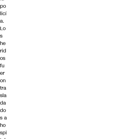
po
licí
a.
Lo
s
he
rid
os
fu
er
on
tra
sla
da
do
s a
ho
spi