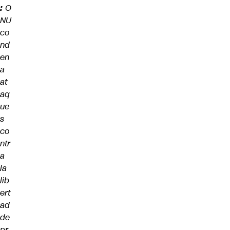
:
O
NU
co
nd
en
a
at
aq
ue
s
co
ntr
a
la
lib
ert
ad
de
pr