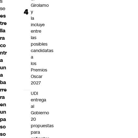
s
Girolamo
se
y
es
la
tre
incluye
lla
entre
ra
las
posibles
co
candidatas
ntr
a
a
los
un
Premios
a
Oscar
ba
2027
rre
UDI
ra
entrega
en
al
un
Gobierno
pa
20
propuestas
so
para
so