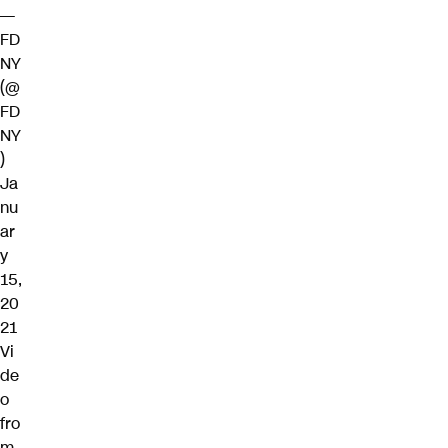
—
FD
NY
(@
FD
NY
)
Ja
nu
ar
y
15,
20
21
Vi
de
o
fro
m