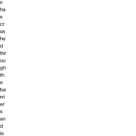
s
ha
s
cr
as
he
d
thr
ou
gh
th
e
ba
rri
er
s
an
d
is