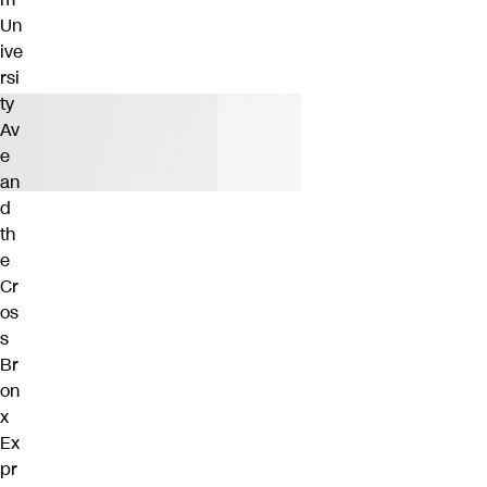
Un
ive
rsi
ty
Av
e
an
d
th
e
Cr
os
s
Br
on
x
Ex
pr