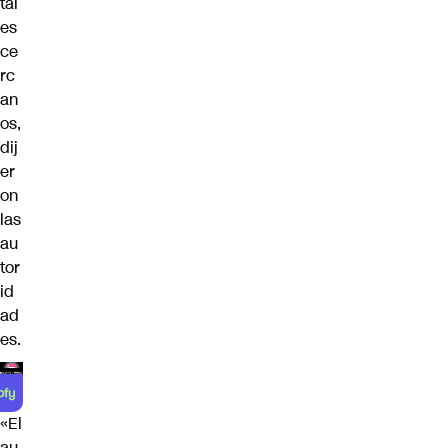
tal
es
ce
rc
an
os,
dij
er
on
las
au
tor
id
ad
es.
«El
au