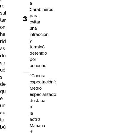
a
re
Carabineros
sul
para
tar
evitar
on
una
he
infracción
y
rid
terminó
as
detenido
de
por
sp
cohecho
ué
“Genera
s
expectación”:
de
Medio
qu
especializado
e
destaca
un
a
au
la
to
actriz
Mariana
bú
di