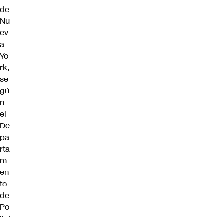
de
Nu
ev
a
Yo
rk,
se
gú
n
el
De
pa
rta
m
en
to
de
Po