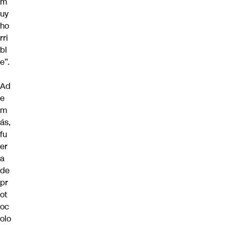
m
uy
ho
rri
bl
e”.
Ad
e
m
ás,
fu
er
a
de
pr
ot
oc
olo