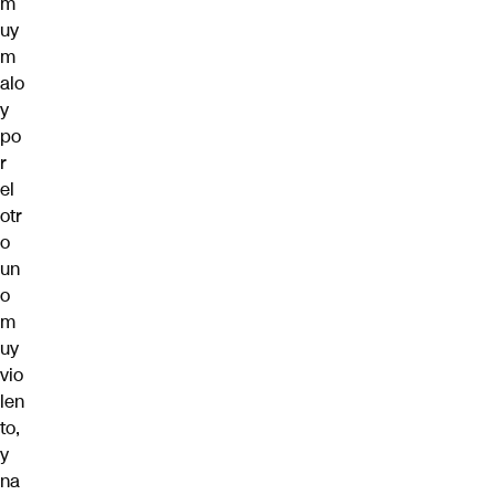
m
uy
m
alo
y
po
r
el
otr
o
un
o
m
uy
vio
len
to,
y
na