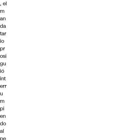
, el
m
an
da
tar
io
pr
osi
gu
ió
int
err
u
m
pi
en
do
al
pe