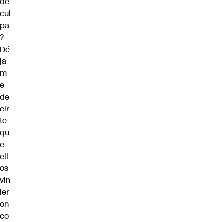
de
cul
pa
?
Dé
ja
m
e
de
cir
te
qu
e
ell
os
vin
ier
on
co