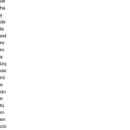
ué
ha
y
de
la
ext
re
m
a
izq
uie
rd
a
qu
e
tú
m
en
cio