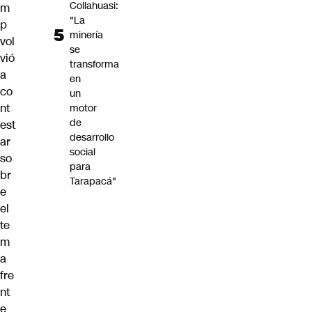
Collahuasi:
m
"La
p
minería
vol
se
vió
transforma
a
en
co
un
nt
motor
de
est
desarrollo
ar
social
so
para
br
Tarapacá"
e
el
te
m
a
fre
nt
e