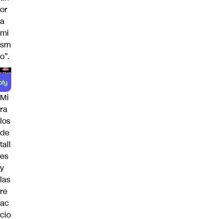
or
a
mi
sm
o”.
Mi
ra
los
de
tall
es
y
las
re
ac
cio