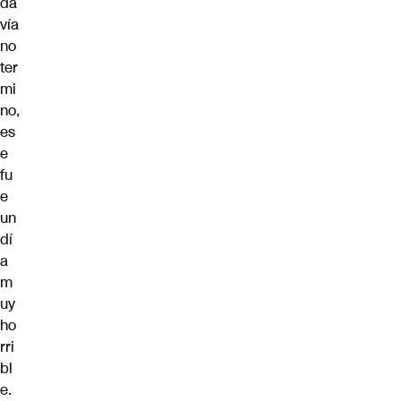
da
vía
no
ter
mi
no,
es
e
fu
e
un
dí
a
m
uy
ho
rri
bl
e.