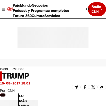
País
Mundo
Negocios
Radio
Podcast y Programas completos
CNN
Futuro 360
Cultura
Servicios
País
Mundo
Negocios
Inicio
Mundo
TRUMP
Deportes
Programas completos
15- 08- 2017 18:01
Cultura
Servicios
Por
CNN
Bits
LO
CNN Data
MÁS
CNN tiempo