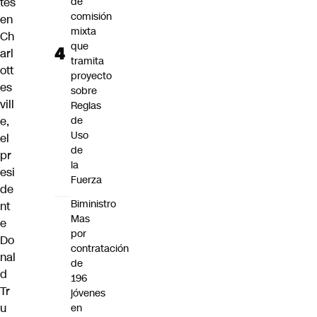
tes
de
comisión
en
mixta
Ch
que
arl
tramita
ott
proyecto
es
sobre
vill
Reglas
e,
de
Uso
el
de
pr
la
esi
Fuerza
de
Biministro
nt
Mas
e
por
Do
contratación
nal
de
d
196
Tr
jóvenes
u
en