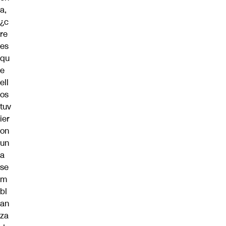
a,
¿c
re
es
qu
e
ell
os
tuv
ier
on
un
a
se
m
bl
an
za