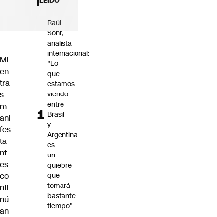
LEÍDO
Futuro 360
Opinión
Raúl
Sohr,
analista
internacional:
Mi
"Lo
en
que
tra
estamos
s
viendo
entre
m
Brasil
ani
y
fes
Argentina
ta
es
nt
un
es
quiebre
co
que
tomará
nti
bastante
nú
tiempo"
an