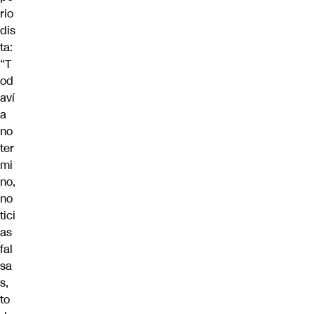
rio
dis
ta:
“T
od
aví
a
no
ter
mi
no,
no
tici
as
fal
sa
s,
to