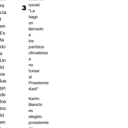
social:
ra
"Le
cia
hago
l
un
en
llamado
Es
a
ta
los
do
partidos
oficialistas
s
a
Un
no
id
torear
os
al
lue
Presidente
go
Kast"
de
Karim
los
Bianchi
inc
es
id
elegido
en
presidente