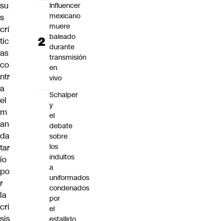
su
Influencer
mexicano
s
muere
crí
baleado
tic
durante
as
transmisión
co
en
ntr
vivo
a
Schalper
el
y
m
el
an
debate
da
sobre
los
tar
indultos
io
a
po
uniformados
r
condenados
la
por
cri
el
sis
estallido