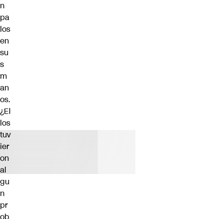
n
pa
los
en
su
s
m
an
os.
¿El
los
tuv
ier
on
al
gu
n
pr
ob