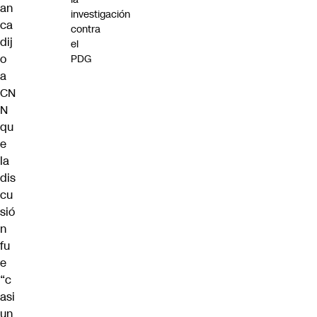
an
investigación
ca
contra
dij
el
o
PDG
a
CN
N
qu
e
la
dis
cu
sió
n
fu
e
“c
asi
un