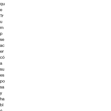
qu
e
Tr
u
m
p
se
ac
er
có
a
su
es
po
sa
y
ha
bl
ó