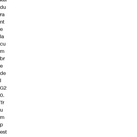
du
ra
nt
e
la
cu
m
br
e
de
l
G2
0.
Tr
u
m
p
est