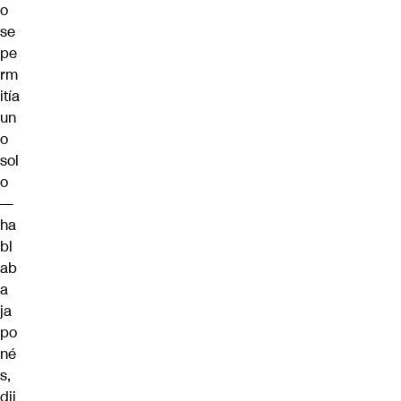
o
se
pe
rm
itía
un
o
sol
o
—
ha
bl
ab
a
ja
po
né
s,
dij