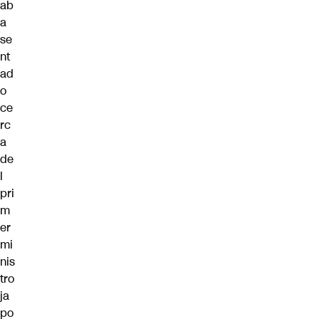
ab
a
se
nt
ad
o
ce
rc
a
de
l
pri
m
er
mi
nis
tro
ja
po