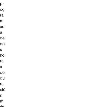
pr
og
ra
m
ad
a
de
do
s
ho
ra
s
de
du
ra
ció
n
m
ás