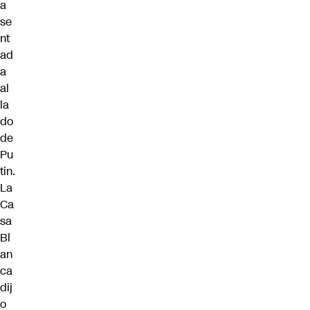
a
se
nt
ad
a
al
la
do
de
Pu
tin.
La
Ca
sa
Bl
an
ca
dij
o