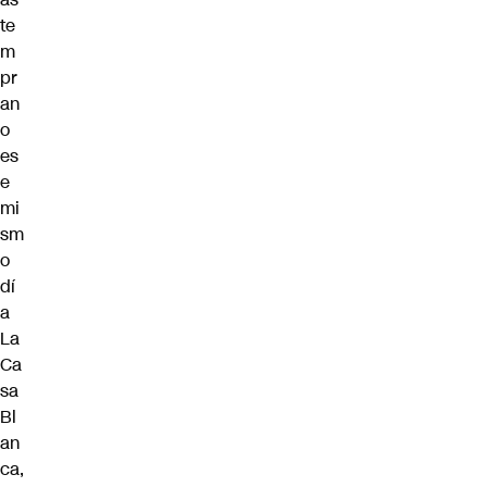
te
m
pr
an
o
es
e
mi
sm
o
dí
a
La
Ca
sa
Bl
an
ca,