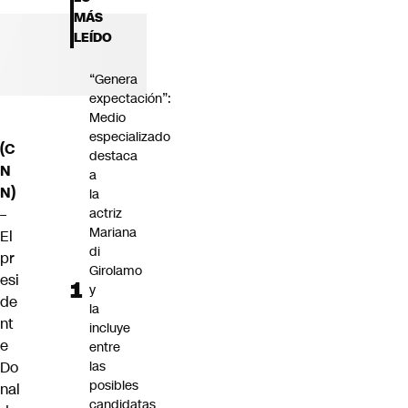
Futuro 360
MÁS
Opinión
LEÍDO
“Genera
expectación”:
Medio
especializado
(C
destaca
N
a
N)
la
–
actriz
Mariana
El
di
pr
Girolamo
esi
y
de
la
nt
incluye
e
entre
Do
las
posibles
nal
candidatas