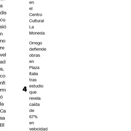
en
a
el
dis
Centro
cu
Cultural
sió
La
Moneda
n
no
Orrego
re
defiende
vel
obras
ad
en
Plaza
a,
Italia
co
tras
nfi
estudio
rm
que
ó
revela
la
caída
Ca
de
67%
sa
en
Bl
velocidad