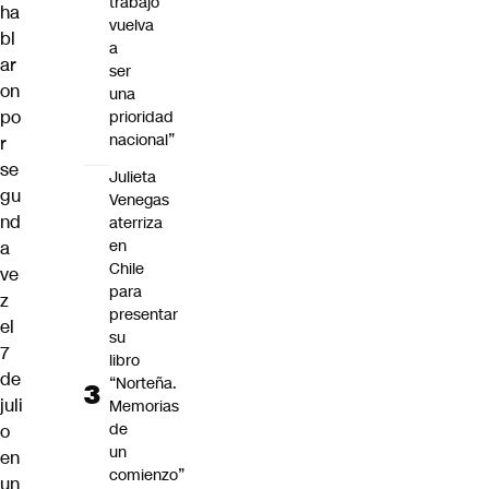
trabajo
ha
vuelva
bl
a
ar
ser
on
una
po
prioridad
nacional”
r
se
Julieta
gu
Venegas
nd
aterriza
en
a
Chile
ve
para
z
presentar
el
su
7
libro
de
“Norteña.
juli
Memorias
de
o
un
en
comienzo”
un