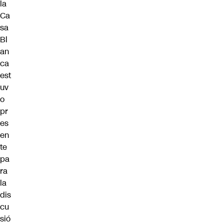
la
Ca
sa
Bl
an
ca
est
uv
o
pr
es
en
te
pa
ra
la
dis
cu
sió