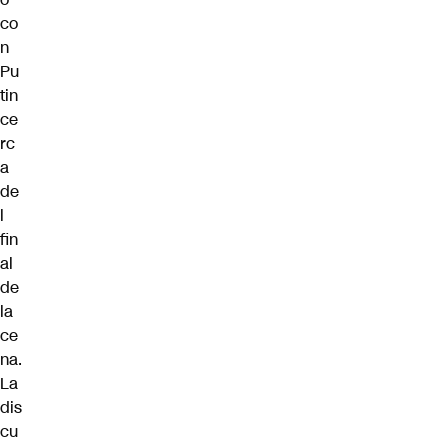
co
n
Pu
tin
ce
rc
a
de
l
fin
al
de
la
ce
na.
La
dis
cu