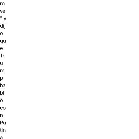
re
ve
” y
dij
o
qu
e
Tr
u
m
p
ha
bl
ó
co
n
Pu
tin
a