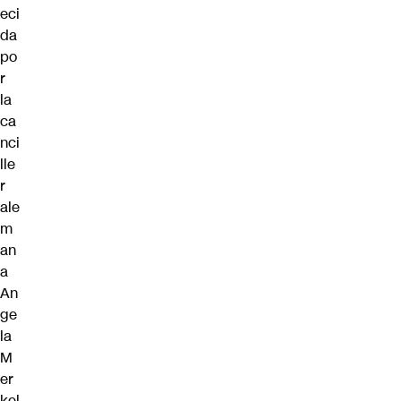
eci
da
po
r
la
ca
nci
lle
r
ale
m
an
a
An
ge
la
M
er
kel