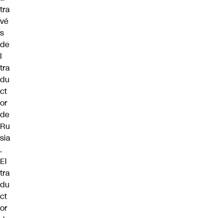
tra
vé
s
de
l
tra
du
ct
or
de
Ru
sia
.
El
tra
du
ct
or