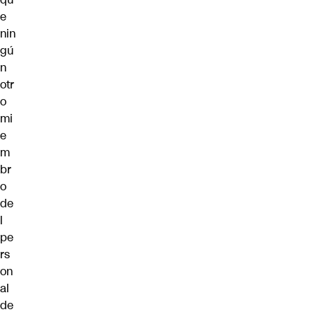
e
nin
gú
n
otr
o
mi
e
m
br
o
de
l
pe
rs
on
al
de