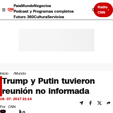
País
Mundo
Negocios
Radio
Podcast y Programas completos
CNN
Futuro 360
Cultura
Servicios
País
Mundo
Negocios
Inicio
Mundo
Trump y Putin tuvieron
Deportes
Programas completos
reunión no informada
Cultura
Servicios
18- 07- 2017 21:14
Bits
CNN Data
Por
CNN
CNN tiempo
LO