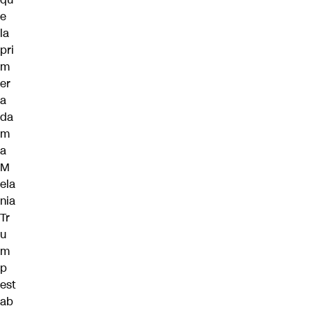
e
la
pri
m
er
a
da
m
a
M
ela
nia
Tr
u
m
p
est
ab