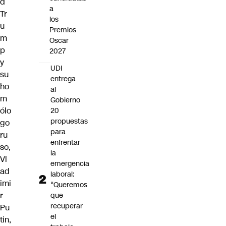
d
a
Tr
los
u
Premios
m
Oscar
p
2027
y
UDI
su
entrega
ho
al
m
Gobierno
ólo
20
propuestas
go
para
ru
enfrentar
so,
la
Vl
emergencia
ad
laboral:
imi
“Queremos
r
que
recuperar
Pu
el
tin,