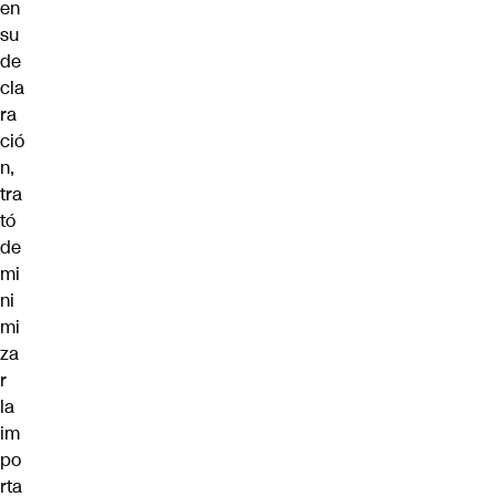
en
su
de
cla
ra
ció
n,
tra
tó
de
mi
ni
mi
za
r
la
im
po
rta