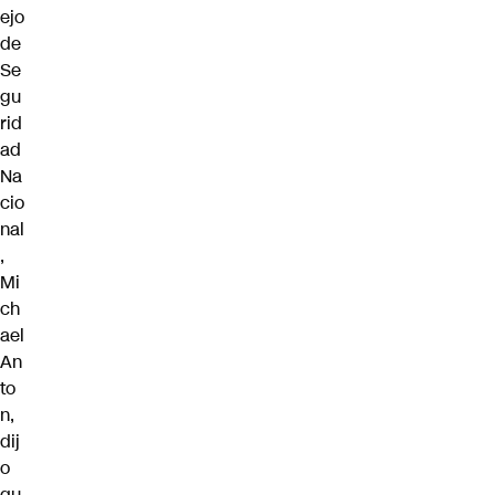
ejo
de
Se
gu
rid
ad
Na
cio
nal
,
Mi
ch
ael
An
to
n,
dij
o
qu