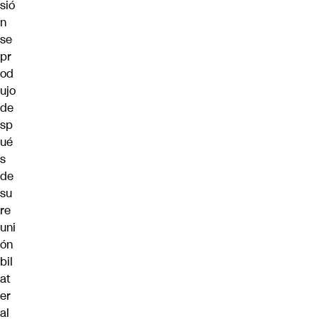
sió
n
se
pr
od
ujo
de
sp
ué
s
de
su
re
uni
ón
bil
at
er
al