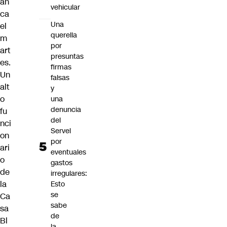
an
vehicular
ca
Una
el
querella
m
por
art
presuntas
es.
firmas
Un
falsas
alt
y
o
una
denuncia
fu
del
nci
Servel
on
por
ari
eventuales
o
gastos
de
irregulares:
la
Esto
se
Ca
sabe
sa
de
Bl
la