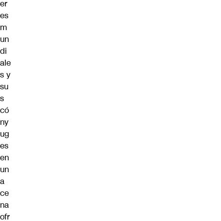
er
es
m
un
di
ale
s y
su
s
có
ny
ug
es
en
un
a
ce
na
ofr