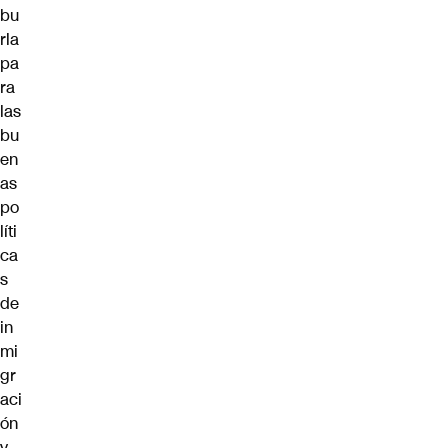
bu
rla
pa
ra
las
bu
en
as
po
líti
ca
s
de
in
mi
gr
aci
ón
y