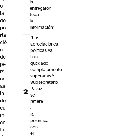
le
o
entregaron
la
toda
de
la
po
información"
rta
"Las
ció
apreciaciones
n
políticas ya
de
han
quedado
pe
completamente
rs
superadas":
on
Subsecretario
as
Pavez
in
se
do
refiere
cu
a
la
m
polémica
en
con
ta
el