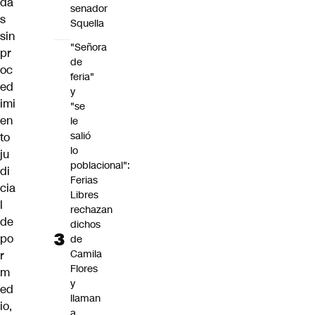
da
senador
s
Squella
sin
"Señora
pr
de
oc
feria"
ed
y
imi
"se
en
le
salió
to
lo
ju
poblacional":
di
Ferias
cia
Libres
l
rechazan
de
dichos
po
de
Camila
r
Flores
m
y
ed
llaman
io,
a