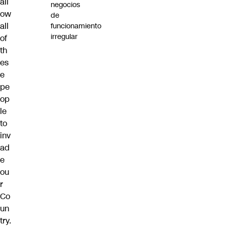
all
negocios
ow
de
all
funcionamiento
irregular
of
th
es
e
pe
op
le
to
inv
ad
e
ou
r
Co
un
try.