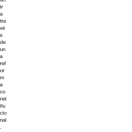
ir
a
tra
vé
s
de
un
a
ref
or
m
a
co
nst
itu
cio
nal
.