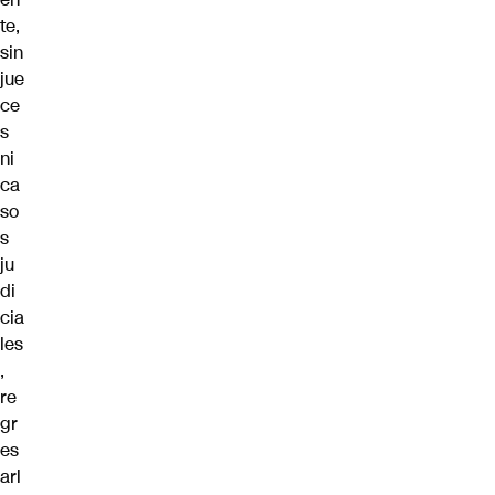
te,
sin
jue
ce
s
ni
ca
so
s
ju
di
cia
les
,
re
gr
es
arl