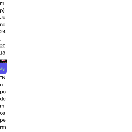
m
p)
Ju
ne
24
,
20
18
“N
o
po
de
m
os
pe
rm