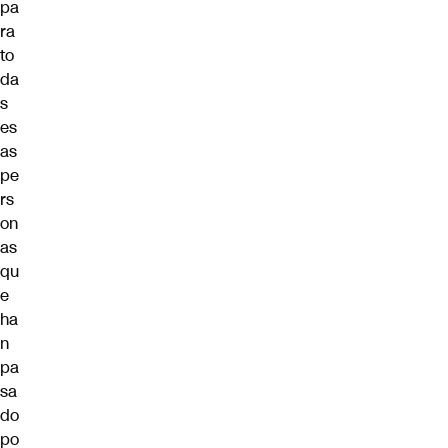
pa
ra
to
da
s
es
as
pe
rs
on
as
qu
e
ha
n
pa
sa
do
po