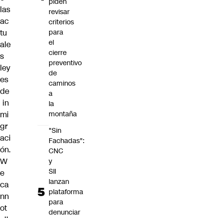
piden
las
revisar
ac
criterios
tu
para
el
ale
cierre
s
preventivo
ley
de
es
caminos
de
a
in
la
mi
montaña
gr
"Sin
aci
Fachadas":
ón.
CNC
W
y
SII
e
lanzan
ca
plataforma
nn
para
ot
denunciar