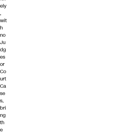
ely
,
wit
h
no
Ju
dg
es
or
Co
urt
Ca
se
s,
bri
ng
th
e