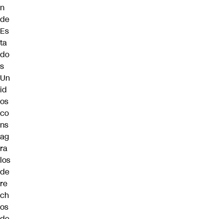
n
de
Es
ta
do
s
Un
id
os
co
ns
ag
ra
los
de
re
ch
os
de