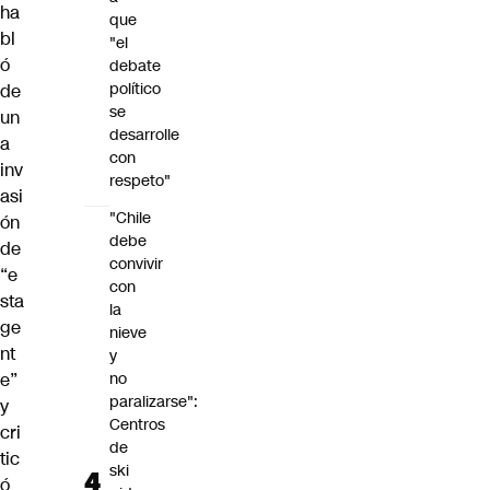
ha
que
bl
"el
ó
debate
político
de
se
un
desarrolle
a
con
inv
respeto"
asi
"Chile
ón
debe
de
convivir
“e
con
sta
la
ge
nieve
nt
y
e”
no
paralizarse":
y
Centros
cri
de
tic
ski
ó