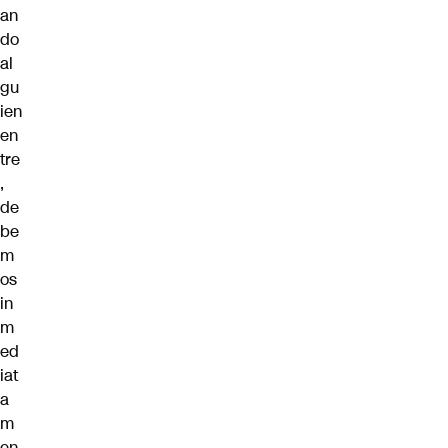
an
do
al
gu
ien
en
tre
,
de
be
m
os
in
m
ed
iat
a
m
en