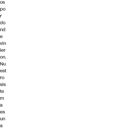
os
po
r
do
nd
e
vin
ier
on.
Nu
est
ro
sis
te
m
a
es
un
a