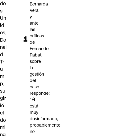
do
Bernarda
s
Vera
y
Un
ante
id
las
os,
críticas
Do
de
nal
Fernando
d
Rabat
Tr
sobre
la
u
gestión
m
del
p,
caso
su
responde:
gir
"Él
ió
está
el
muy
desinformado,
do
probablemente
mi
no
ng