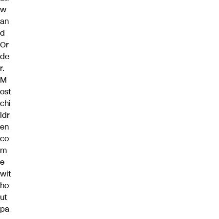
w
an
d
Or
de
r.
M
ost
chi
ldr
en
co
m
e
wit
ho
ut
pa