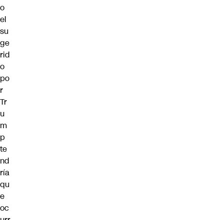
o
el
su
ge
rid
o
po
r
Tr
u
m
p
te
nd
ría
qu
e
oc
urr