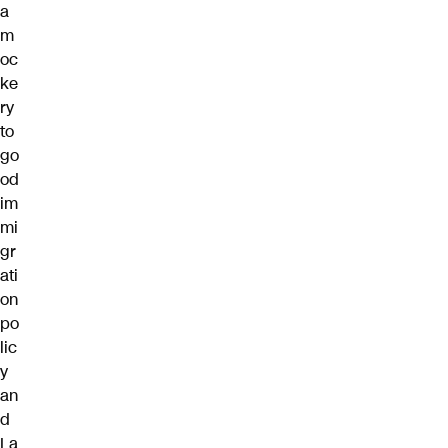
a
m
oc
ke
ry
to
go
od
im
mi
gr
ati
on
po
lic
y
an
d
La