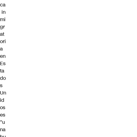
ca
in
mi
gr
at
ori
a
en
Es
ta
do
s
Un
id
os
es
“u
na
bu