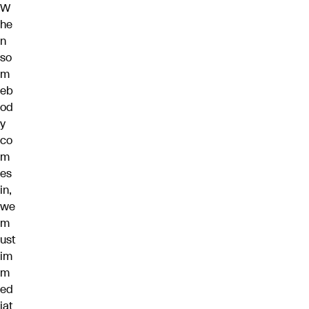
W
he
n
so
m
eb
od
y
co
m
es
in,
we
m
ust
im
m
ed
iat