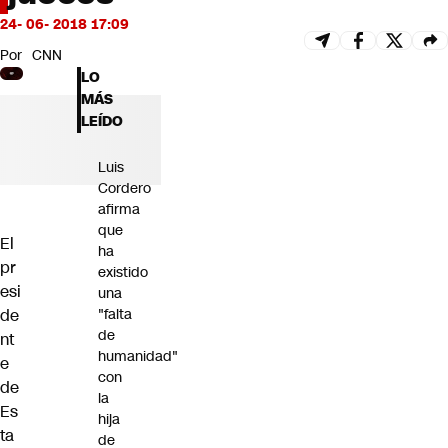
Futuro 360
24- 06- 2018 17:09
Opinión
Por
CNN
LO
MÁS
LEÍDO
Luis
Cordero
afirma
que
El
ha
pr
existido
esi
una
de
"falta
de
nt
humanidad"
e
con
de
la
Es
hija
ta
de