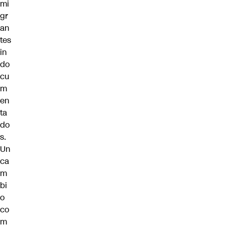
mi
gr
an
tes
in
do
cu
m
en
ta
do
s.
Un
ca
m
bi
o
co
m