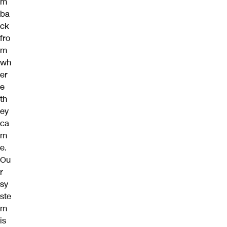
m
ba
ck
fro
m
wh
er
e
th
ey
ca
m
e.
Ou
r
sy
ste
m
is