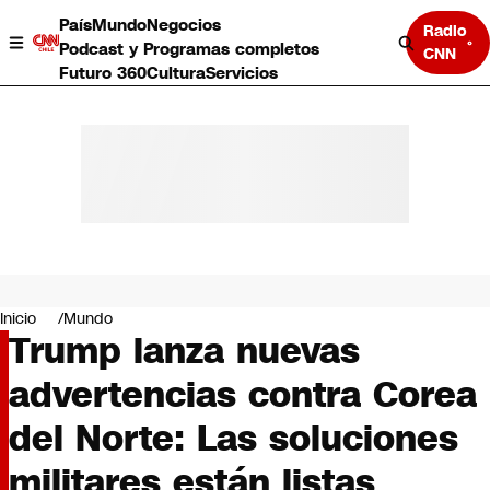
País
Mundo
Negocios
Radio
Podcast y Programas completos
CNN
Futuro 360
Cultura
Servicios
País
Mundo
Negocios
Inicio
Mundo
Trump lanza nuevas
Deportes
Programas completos
advertencias contra Corea
Cultura
Servicios
del Norte: Las soluciones
Bits
CNN Data
militares están listas
CNN tiempo