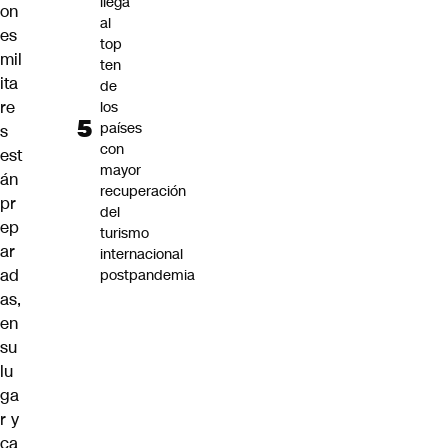
llega
on
al
es
top
mil
ten
ita
de
re
los
países
s
con
est
mayor
án
recuperación
pr
del
ep
turismo
ar
internacional
ad
postpandemia
as,
en
su
lu
ga
r y
ca