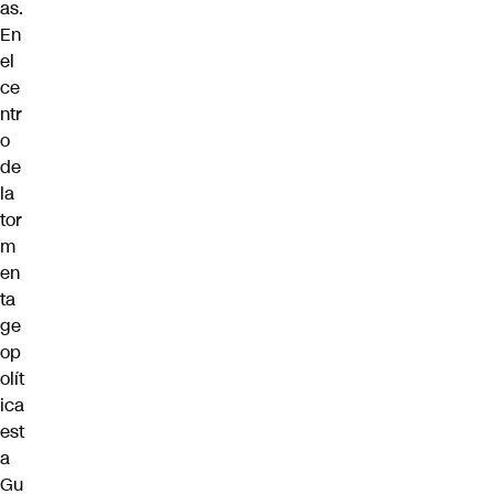
as.
En
el
ce
ntr
o
de
la
tor
m
en
ta
ge
op
olít
ica
est
a
Gu