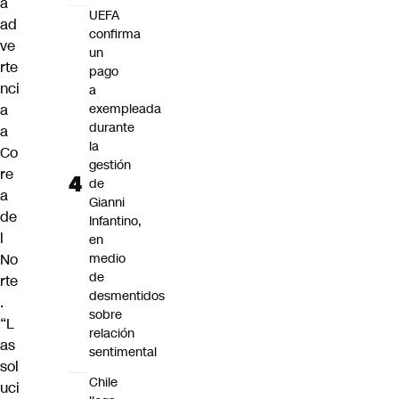
a
UEFA
ad
confirma
ve
un
rte
pago
nci
a
a
exempleada
durante
a
la
Co
gestión
re
de
a
Gianni
de
Infantino,
l
en
No
medio
de
rte
desmentidos
.
sobre
“L
relación
as
sentimental
sol
Chile
uci