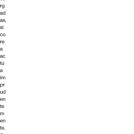
rg
ad
as,
si
co
re
a
ac
tú
a
im
pr
ud
en
te
m
en
te.