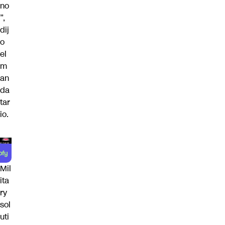
no
”,
dij
o
el
m
an
da
tar
io.
Mil
ita
ry
sol
uti