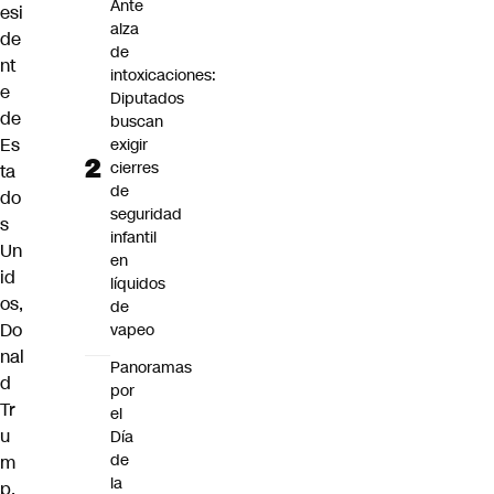
Ante
esi
alza
de
de
nt
intoxicaciones:
e
Diputados
de
buscan
Es
exigir
cierres
ta
de
do
seguridad
s
infantil
Un
en
id
líquidos
os,
de
Do
vapeo
nal
Panoramas
d
por
Tr
el
u
Día
de
m
la
p,