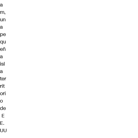
a
m,
un
a
pe
qu
eñ
a
isl
a
ter
rit
ori
o
de
E
E.
UU
.