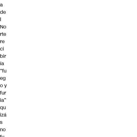
a
de
l
No
rte
re
ci
bir
ía
“fu
eg
o y
fur
ia”
qu
izá
s
no
fu