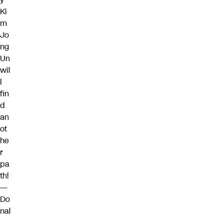
Ki
m
Jo
ng
Un
wil
l
fin
d
an
ot
he
r
pa
th!
—
Do
nal