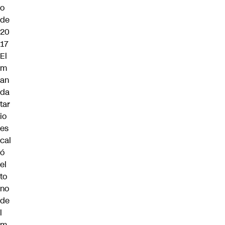
o
de
20
17
El
m
an
da
tar
io
es
cal
ó
el
to
no
de
l
m