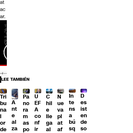
at
ac
ar.
LEE TAMBIÉN
D
In
U
Tri
Pa
C
N
A
es
te
EF
bu
no
hil
ue
nt
ist
ns
A
na
ra
e
va
e
en
a
co
l
m
lle
pl
al
de
bú
nf
or
as
ga
at
za
so
sq
ir
de
po
al
af