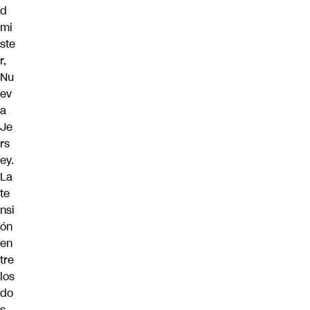
d
mi
ste
r,
Nu
ev
a
Je
rs
ey.
La
te
nsi
ón
en
tre
los
do
s