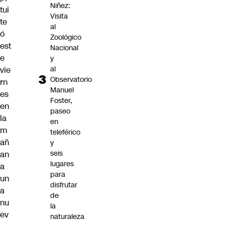
Niñez:
tui
Visita
te
al
ó
Zoológico
est
Nacional
e
y
al
vie
Observatorio
rn
Manuel
es
Foster,
en
paseo
la
en
m
teleférico
añ
y
seis
an
lugares
a
para
un
disfrutar
a
de
nu
la
ev
naturaleza