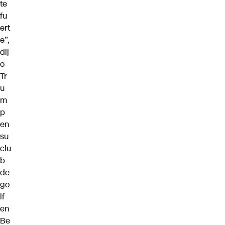
te
fu
ert
e”,
dij
o
Tr
u
m
p
en
su
clu
b
de
go
lf
en
Be