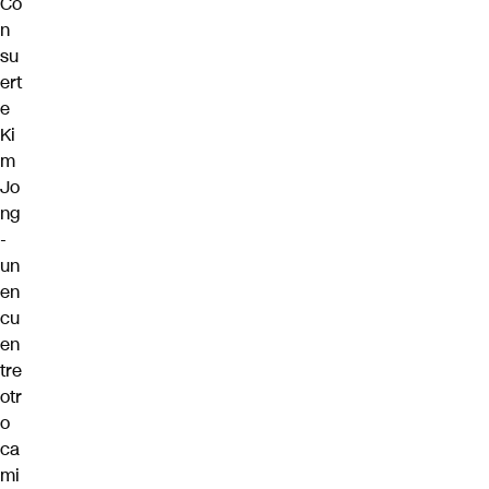
Co
n
su
ert
e
Ki
m
Jo
ng
-
un
en
cu
en
tre
otr
o
ca
mi