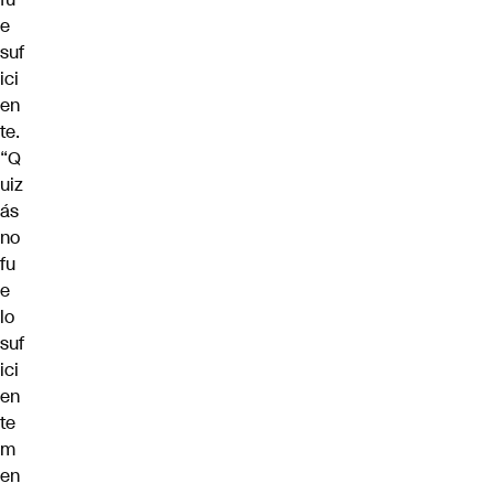
e
suf
ici
en
te.
“Q
uiz
ás
no
fu
e
lo
suf
ici
en
te
m
en