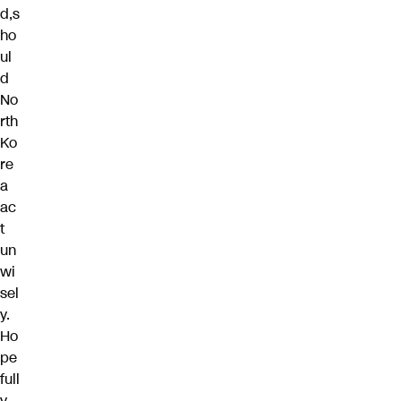
d,s
ho
ul
d
No
rth
Ko
re
a
ac
t
un
wi
sel
y.
Ho
pe
full
y