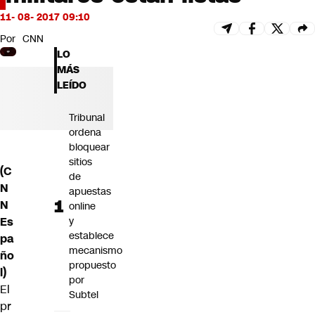
Futuro 360
11- 08- 2017 09:10
Opinión
Por
CNN
LO
MÁS
LEÍDO
Tribunal
ordena
bloquear
sitios
(C
de
N
apuestas
N
online
Es
y
establece
pa
mecanismo
ño
propuesto
l)
por
El
Subtel
pr