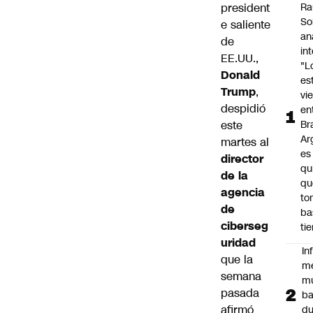
president
Ra
So
e saliente
an
de
in
EE.UU.,
"L
Donald
es
Trump
,
vi
despidió
en
este
Bra
Ar
martes al
es
director
qu
de la
qu
agencia
to
de
ba
ciberseg
ti
uridad
In
que la
m
semana
m
pasada
ba
afirmó
du