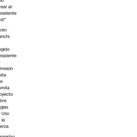
no
rear al
esidente
st"
rim
anchi
egido
esidente
e
misión
xta
ue
amita
oyecto
bre
glas
 Uso
 la
erza
ministro