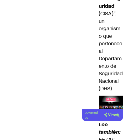
uridad
(CISA)”,
un
organism
o que
pertenece
al
Departam
ento de
Seguridad
Nacional
(DHS).
Lea el
powered
artículo
by
Lee
también:
EE.UU: