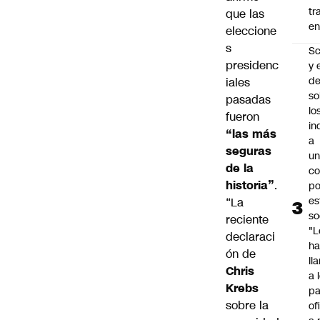
tr
que las
en
eleccione
s
Sc
presidenc
y 
d
iales
so
pasadas
lo
fueron
in
“las más
a
seguras
un
de la
c
historia”
.
po
es
“La
so
reciente
"L
declaraci
ha
ón de
ll
Chris
a 
Krebs
pa
sobre la
of