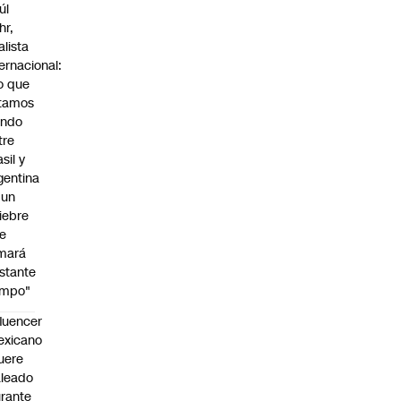
úl
hr,
alista
ternacional:
o que
tamos
endo
tre
sil y
gentina
 un
iebre
e
mará
stante
empo"
fluencer
exicano
uere
leado
rante