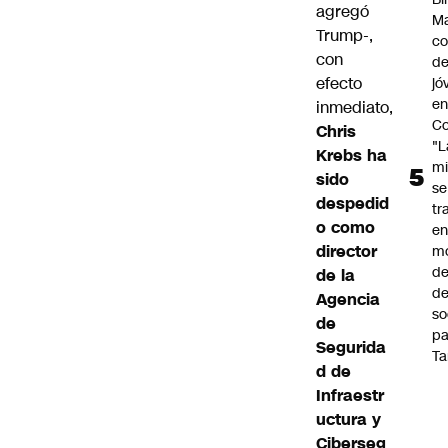
agregó
Ma
Trump-,
co
con
de
efecto
jó
e
inmediato,
Co
Chris
"L
Krebs ha
mi
sido
se
despedid
tr
o como
en
director
m
d
de la
de
Agencia
so
de
pa
Segurida
Ta
d de
Infraestr
uctura y
Ciberseg