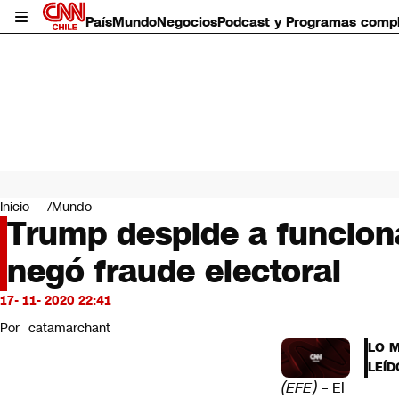
País
Mundo
Negocios
Podcast y Programas comp
País
Mundo
Inicio
Mundo
Negocios
Trump despide a funcion
Deportes
negó fraude electoral
Programas completos
Cultura
Servicios
17- 11- 2020 22:41
Bits
Por
catamarchant
CNN Data
LO 
CNN tiempo
LEÍD
Futuro 360
(EFE)
– El
Opinión