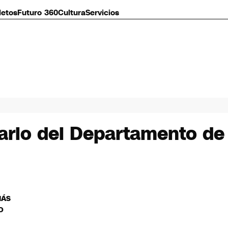
letos
Futuro 360
Cultura
Servicios
ario del Departamento de
MÁS
O