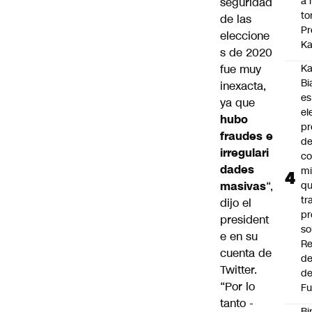
a 
seguridad
to
de las
Pr
eleccione
Ka
s de 2020
fue muy
Ka
Bi
inexacta,
es
ya que
el
hubo
pr
fraudes e
d
irregulari
co
dades
mi
masivas
“,
q
tr
dijo el
pr
president
so
e en su
Re
cuenta de
de
Twitter.
de
“Por lo
Fu
tanto -
Bi