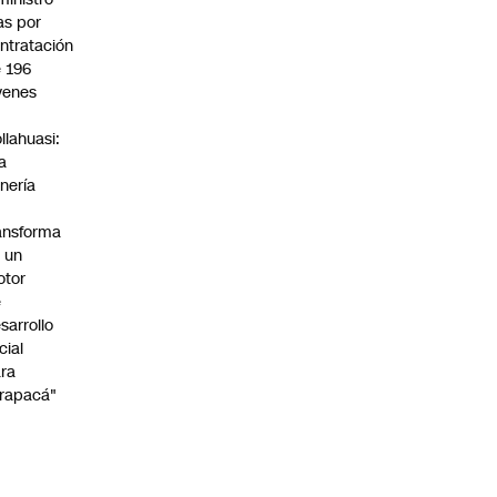
s por
ntratación
 196
venes
n
llahuasi:
a
nería
ansforma
 un
otor
e
sarrollo
cial
ra
rapacá"