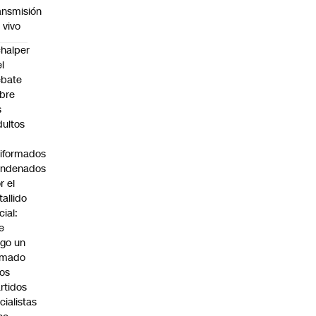
ansmisión
 vivo
halper
el
ebate
bre
s
dultos
iformados
ondenados
r el
tallido
cial:
e
go un
amado
los
rtidos
icialistas