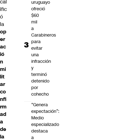
cal
uruguayo
ofreció
ific
$60
ó
mil
la
a
op
Carabineros
er
para
ac
evitar
ió
una
infracción
n
y
mi
terminó
lit
detenido
ar
por
co
cohecho
nfi
“Genera
rm
expectación”:
ad
Medio
a
especializado
de
destaca
la
a