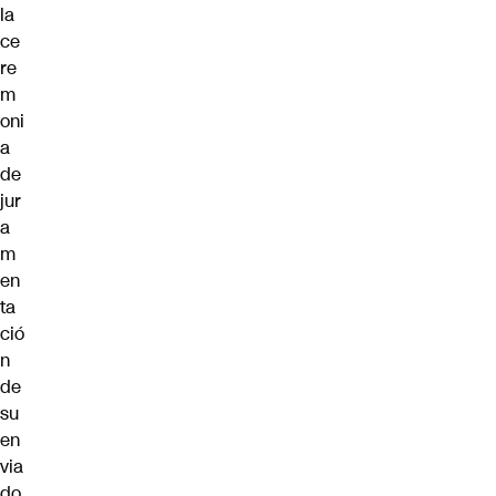
la
ce
re
m
oni
a
de
jur
a
m
en
ta
ció
n
de
su
en
via
do