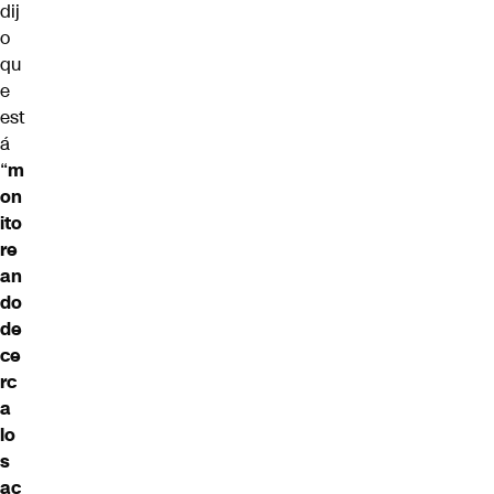
dij
o
qu
e
est
á
“
m
on
ito
re
an
do
de
ce
rc
a
lo
s
ac