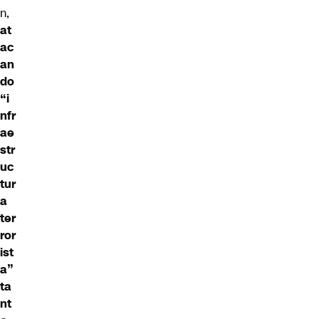
n,
at
ac
an
do
“i
nfr
ae
str
uc
tur
a
ter
ror
ist
a”
ta
nt