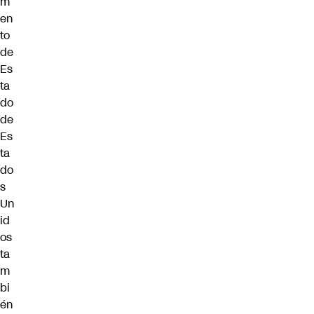
m
en
to
de
Es
ta
do
de
Es
ta
do
s
Un
id
os
ta
m
bi
én