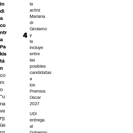
In
la
actriz
di
Mariana
a
di
co
Girolamo
ntr
y
a
la
Pa
incluye
kis
entre
las
tá
posibles
n
candidatas
co
a
m
los
o
Premios
“u
Oscar
na
2027
ve
UDI
rg
entrega
üe
al
nz
Gobierno