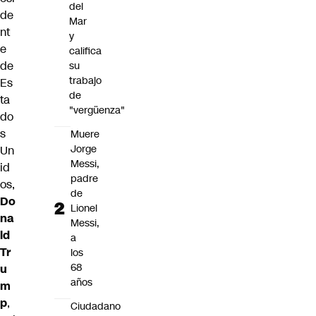
del
de
Mar
nt
y
e
califica
de
su
trabajo
Es
de
ta
"vergüenza"
do
s
Muere
Jorge
Un
Messi,
id
padre
os,
de
Do
Lionel
na
Messi,
ld
a
Tr
los
68
u
años
m
p
,
Ciudadano