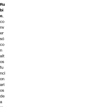
Ru
bi
o
,
co
nv
er
só
co
n
alt
os
fu
nci
on
ari
os
de
a