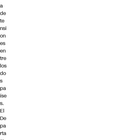
a
de
te
nsi
on
es
en
tre
los
do
s
pa
íse
s.
El
De
pa
rta