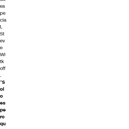
es
pe
cia
l,
St
ev
e
Wi
tk
off
.
“
S
ol
o
es
pe
ro
qu