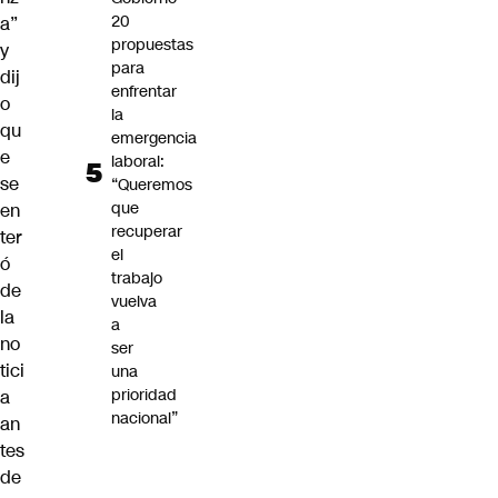
20
a”
propuestas
y
para
dij
enfrentar
o
la
qu
emergencia
e
laboral:
se
“Queremos
que
en
recuperar
ter
el
ó
trabajo
de
vuelva
la
a
no
ser
tici
una
prioridad
a
nacional”
an
tes
de