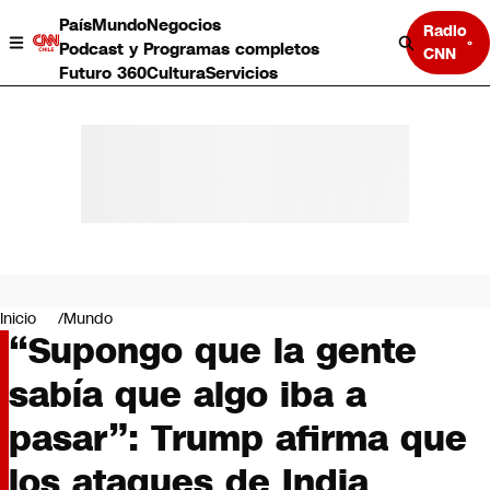
País
Mundo
Negocios
Radio
Podcast y Programas completos
CNN
Futuro 360
Cultura
Servicios
País
Mundo
Negocios
Inicio
Mundo
“Supongo que la gente
Deportes
Programas completos
sabía que algo iba a
Cultura
Servicios
pasar”: Trump afirma que
Bits
CNN Data
los ataques de India
CNN tiempo