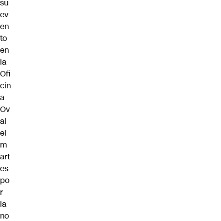
su
ev
en
to
en
la
Ofi
cin
a
Ov
al
el
m
art
es
po
r
la
no