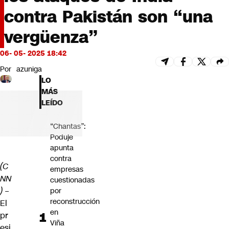
Futuro 360
contra Pakistán son “una
Opinión
vergüenza”
06- 05- 2025 18:42
Por
azuniga
LO
MÁS
LEÍDO
“Chantas”:
Poduje
apunta
contra
(C
empresas
NN
cuestionadas
) –
por
reconstrucción
El
en
pr
Viña
esi