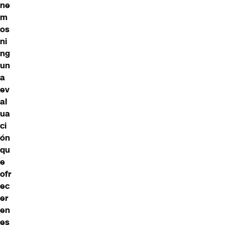
ne
m
os
ni
ng
un
a
ev
al
ua
ci
ón
qu
e
ofr
ec
er
en
es