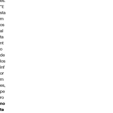
es.
“E
sta
m
os
al
ta
nt
o
de
los
inf
or
m
es,
pe
ro
no
te