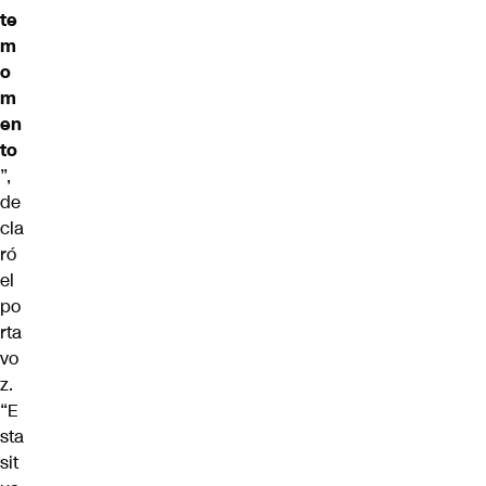
te
m
o
m
en
to
”,
de
cla
ró
el
po
rta
vo
z.
“E
sta
sit