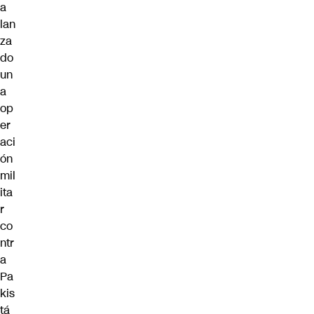
a
lan
za
do
un
a
op
er
aci
ón
mil
ita
r
co
ntr
a
Pa
kis
tá