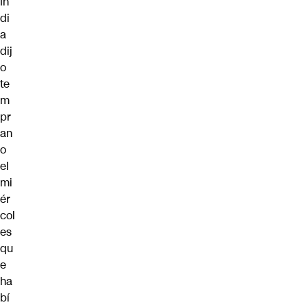
In
di
a
dij
o
te
m
pr
an
o
el
mi
ér
col
es
qu
e
ha
bí