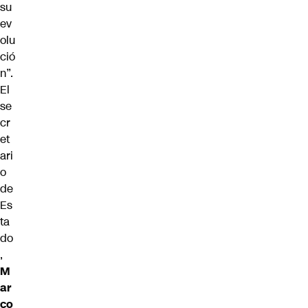
su
ev
olu
ció
n”.
El
se
cr
et
ari
o
de
Es
ta
do
,
M
ar
co