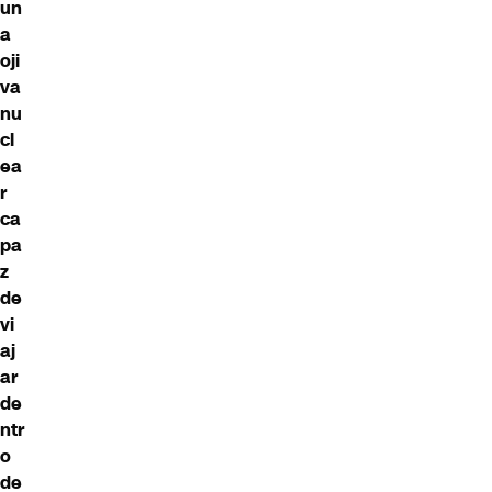
un
a
oji
va
nu
cl
ea
r
ca
pa
z
de
vi
aj
ar
de
ntr
o
de