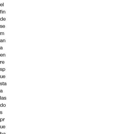
el
fin
de
se
m
an
a
en
re
sp
ue
sta
a
las
do
s
pr
ue
ba