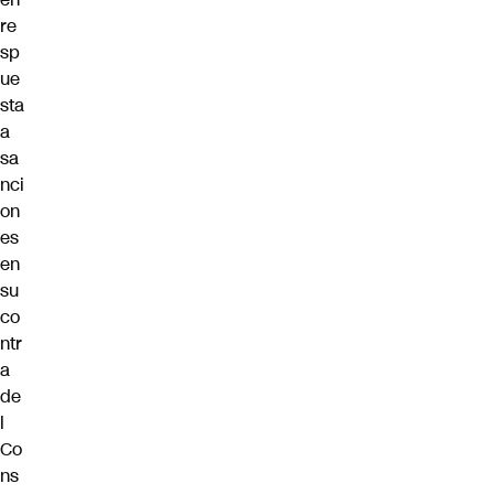
re
sp
ue
sta
a
sa
nci
on
es
en
su
co
ntr
a
de
l
Co
ns