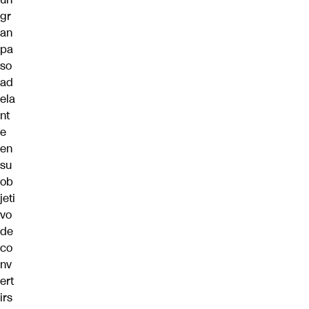
gr
an
pa
so
ad
ela
nt
e
en
su
ob
jeti
vo
de
co
nv
ert
irs