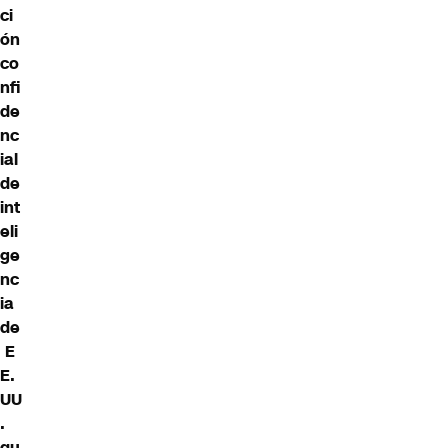
ci
ón
co
nfi
de
nc
ial
de
int
eli
ge
nc
ia
de
E
E.
UU
.
qu