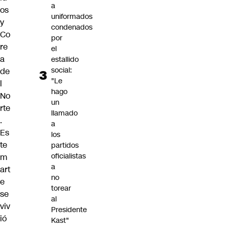
a
os
uniformados
y
condenados
Co
por
re
el
a
estallido
social:
de
"Le
l
hago
No
un
rte
llamado
.
a
Es
los
te
partidos
oficialistas
m
a
art
no
e
torear
se
al
viv
Presidente
ió
Kast"