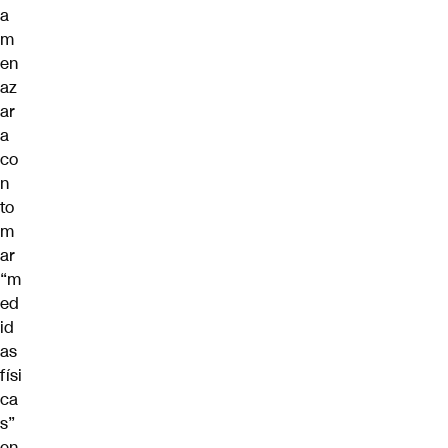
a
m
en
az
ar
a
co
n
to
m
ar
“m
ed
id
as
físi
ca
s”
en