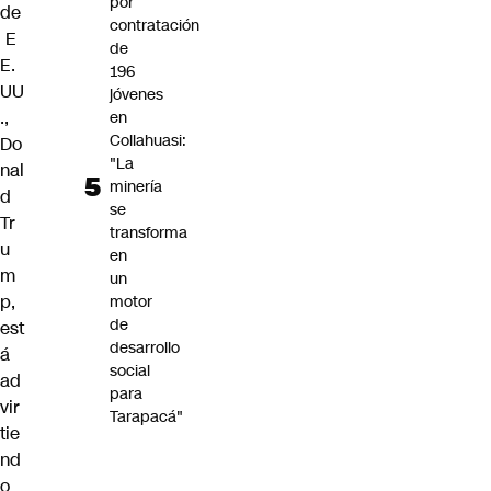
por
de
contratación
E
de
E.
196
UU
jóvenes
.,
en
Collahuasi:
Do
"La
nal
minería
d
se
Tr
transforma
u
en
m
un
p,
motor
de
est
desarrollo
á
social
ad
para
vir
Tarapacá"
tie
nd
o