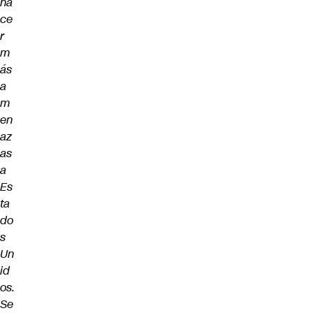
ha
ce
r
m
ás
a
m
en
az
as
a
Es
ta
do
s
Un
id
os.
Se