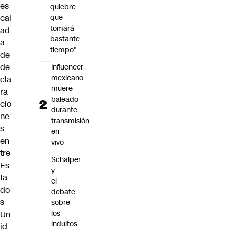
es
quiebre
cal
que
tomará
ad
bastante
a
tiempo"
de
de
Influencer
mexicano
cla
muere
ra
baleado
cio
durante
ne
transmisión
s
en
en
vivo
tre
Schalper
Es
y
ta
el
do
debate
s
sobre
los
Un
indultos
id