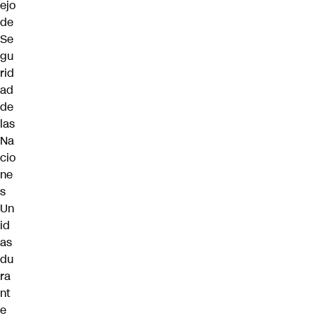
ejo
de
Se
gu
rid
ad
de
las
Na
cio
ne
s
Un
id
as
du
ra
nt
e