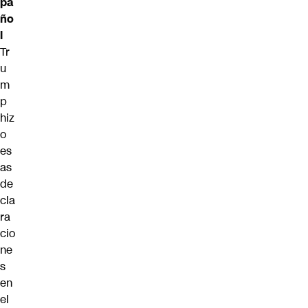
pa
ño
l
Tr
u
m
p
hiz
o
es
as
de
cla
ra
cio
ne
s
en
el