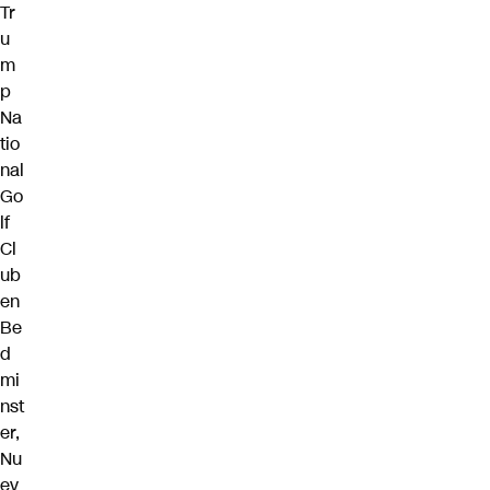
Tr
u
m
p
Na
tio
nal
Go
lf
Cl
ub
en
Be
d
mi
nst
er,
Nu
ev