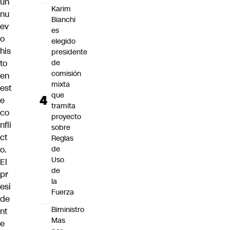
un
Karim
nu
Bianchi
ev
es
o
elegido
his
presidente
to
de
comisión
en
mixta
est
que
e
tramita
co
proyecto
nfli
sobre
ct
Reglas
o.
de
Uso
El
de
pr
la
esi
Fuerza
de
Biministro
nt
Mas
e