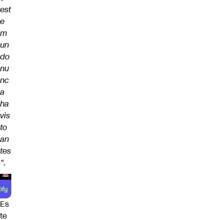
est
e
m
un
do
nu
nc
a
ha
vis
to
an
tes
“
.
Es
te