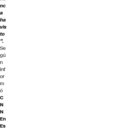
nc
a
ha
vis
to
”.
Se
gú
n
inf
or
m
ó
C
N
N
En
Es