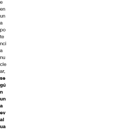
e
en
un
a
po
te
nci
a
nu
cle
ar,
se
gú
n
un
a
ev
al
ua