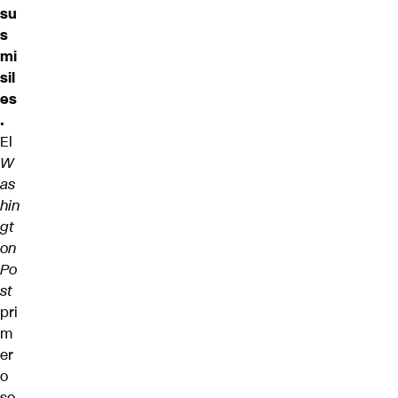
su
s
mi
sil
es
.
El
W
as
hin
gt
on
Po
st
pri
m
er
o
so