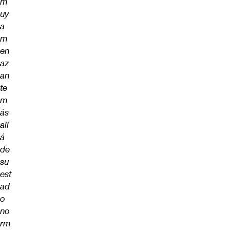
m
uy
a
m
en
az
an
te
m
ás
all
á
de
su
est
ad
o
no
rm