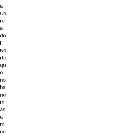
a
Co
re
a
de
l
No
rte
qu
e
no
ha
ga
m
ás
a
m
en