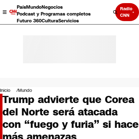
País
Mundo
Negocios
Radio
Podcast y Programas completos
CNN
Futuro 360
Cultura
Servicios
País
Mundo
Negocios
Inicio
Mundo
Trump advierte que Corea
Deportes
Programas completos
del Norte será atacada
Cultura
Servicios
con “fuego y furia” si hace
Bits
CNN Data
más amenazas
CNN tiempo