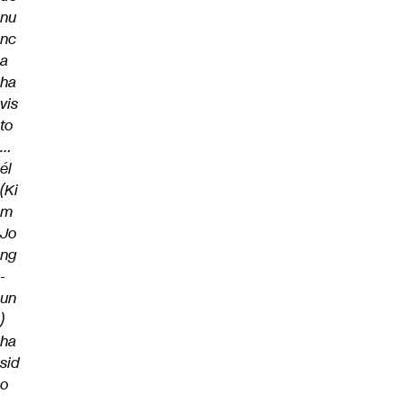
nu
nc
a
ha
vis
to
…
él
(Ki
m
Jo
ng
-
un
)
ha
sid
o