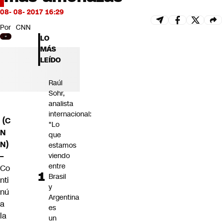
Futuro 360
08- 08- 2017 16:29
Opinión
Por
CNN
LO
MÁS
LEÍDO
Raúl
Sohr,
analista
internacional:
(C
"Lo
N
que
N)
estamos
–
viendo
entre
Co
Brasil
nti
y
nú
Argentina
a
es
la
un