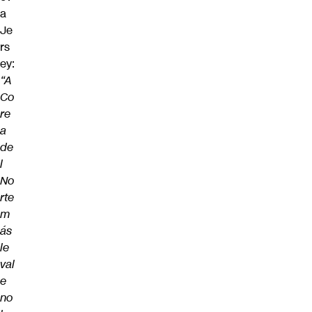
a
Je
rs
ey:
“A
Co
re
a
de
l
No
rte
m
ás
le
val
e
no