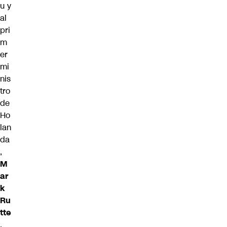
u y
al
pri
m
er
mi
nis
tro
de
Ho
lan
da
,
M
ar
k
Ru
tte
,