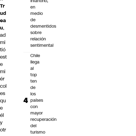
Infantino,
Tr
en
ud
medio
de
ea
desmentidos
u
,
sobre
ad
relación
mi
sentimental
tió
Chile
est
llega
e
al
mi
top
ér
ten
col
de
es
los
qu
países
con
e
mayor
él
recuperación
y
del
otr
turismo