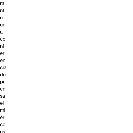
ra
nt
e
un
a
co
nf
er
en
cia
de
pr
en
sa
el
mi
ér
col
es.