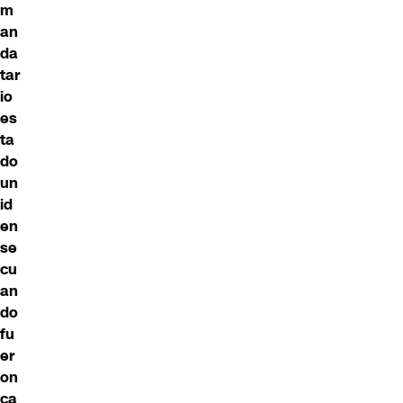
m
an
da
tar
io
es
ta
do
un
id
en
se
cu
an
do
fu
er
on
ca