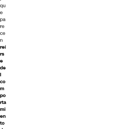
qu
e
pa
re
ce
n
reí
rs
e
de
l
co
m
po
rta
mi
en
to