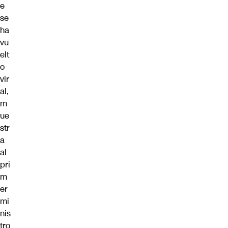
e
se
ha
vu
elt
o
vir
al,
m
ue
str
a
al
pri
m
er
mi
nis
tro