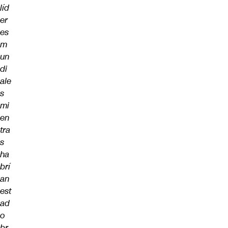
líd
er
es
m
un
di
ale
s
mi
en
tra
s
ha
brí
an
est
ad
o
br