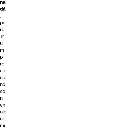
na
dá
,
pe
ro
Tr
u
m
p
re
ac
cio
nó
co
n
en
ojo
el
mi