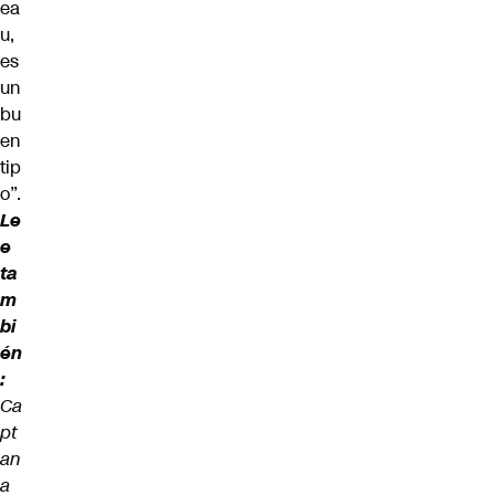
ea
u,
es
un
bu
en
tip
o”.
Le
e
ta
m
bi
én
:
Ca
pt
an
a