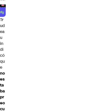
Tr
ud
ea
u
in
di
có
qu
e
no
es
ta
ba
pr
eo
cu