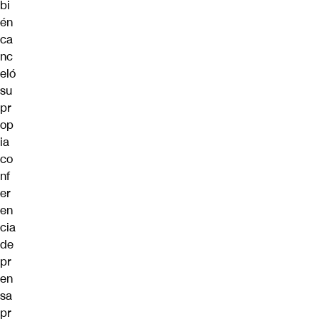
bi
én
ca
nc
eló
su
pr
op
ia
co
nf
er
en
cia
de
pr
en
sa
pr