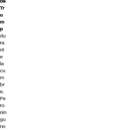
de
Tr
u
m
p
du
ra
nt
e
la
cu
m
br
e.
Pe
ro
nin
gu
no