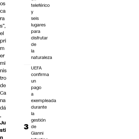
os
teleférico
ca
y
ra
seis
lugares
s”,
para
el
disfrutar
pri
de
m
la
er
naturaleza
mi
UEFA
nis
confirma
tro
un
de
pago
Ca
a
na
exempleada
durante
dá
la
,
gestión
Ju
de
sti
Gianni
n