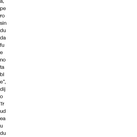
a,
pe
ro
sin
du
da
fu
e
no
ta
bl
e”,
dij
o
Tr
ud
ea
u
du