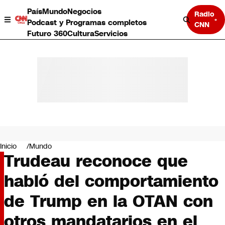
País
Mundo
Negocios
Radio
Podcast y Programas completos
CNN
Futuro 360
Cultura
Servicios
País
Mundo
Negocios
Inicio
Mundo
Trudeau reconoce que
Deportes
Programas completos
habló del comportamiento
Cultura
Servicios
de Trump en la OTAN con
Bits
CNN Data
otros mandatarios en el
CNN tiempo