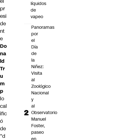
el
líquidos
pr
de
esi
vapeo
de
Panoramas
nt
por
e
el
Do
Día
na
de
la
ld
Niñez:
Tr
Visita
u
al
m
Zoológico
p
Nacional
lo
y
cal
al
Observatorio
ific
Manuel
ó
Foster,
de
paseo
“d
en