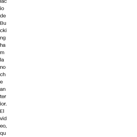
lac
io
de
Bu
cki
ng
ha
m
la
no
ch
e
an
ter
ior.
El
vid
eo,
qu