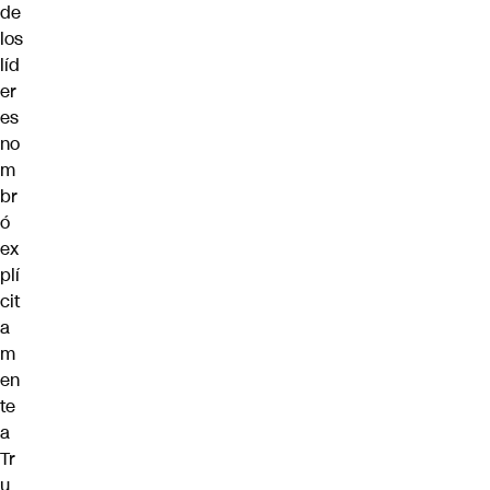
de
los
líd
er
es
no
m
br
ó
ex
plí
cit
a
m
en
te
a
Tr
u