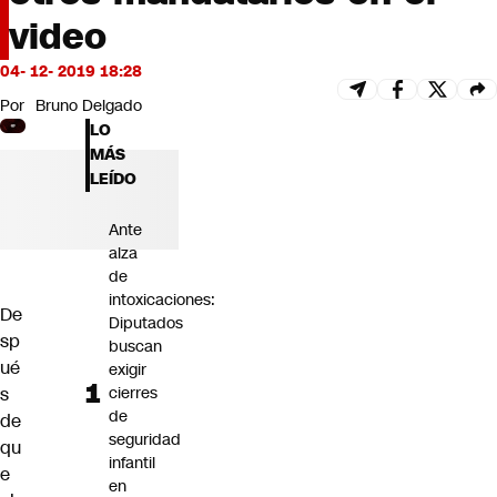
Futuro 360
video
Opinión
04- 12- 2019 18:28
Por
Bruno Delgado
LO
MÁS
LEÍDO
Ante
alza
de
intoxicaciones:
De
Diputados
sp
buscan
ué
exigir
s
cierres
de
de
seguridad
qu
infantil
e
en