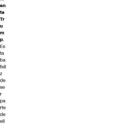
en
te
Tr
u
m
p
.
Es
ta
ba
feli
z
de
se
r
pa
rte
de
ell