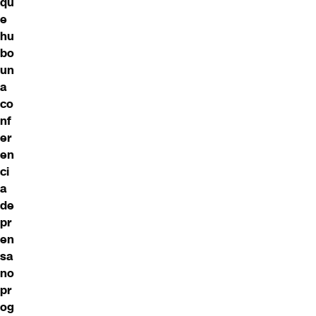
qu
e
hu
bo
un
a
co
nf
er
en
ci
a
de
pr
en
sa
no
pr
og