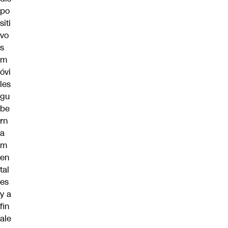
po
siti
vo
s
m
óvi
les
gu
be
rn
a
m
en
tal
es
y a
fin
ale