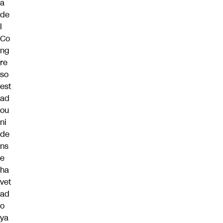
a
de
l
Co
ng
re
so
est
ad
ou
ni
de
ns
e
ha
vet
ad
o
ya