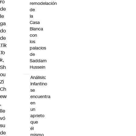
ro
remodelación
de
de
le
la
Casa
ga
Blanca
do
con
de
los
Tik
palacios
To
de
k
,
Saddam
Sh
Hussein
ou
Análisis:
Zi
Infantino
Ch
se
ew
encuentra
en
,
un
lle
aprieto
vó
que
su
él
de
mismo