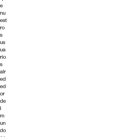
e
nu
est
ro
s
us
ua
rio
s
alr
ed
ed
or
de
l
m
un
do