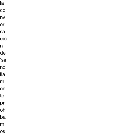
la
co
nv
er
sa
ció
n
de
‘se
nci
lla
m
en
te
pr
ohi
ba
m
os