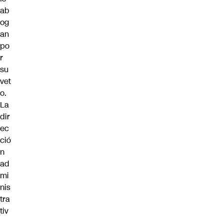
ab
og
an
po
r
su
vet
o.
La
dir
ec
ció
n
ad
mi
nis
tra
tiv