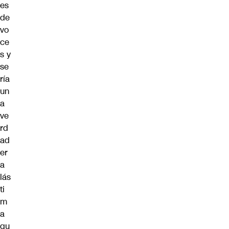
es
de
vo
ce
s y
se
ría
un
a
ve
rd
ad
er
a
lás
ti
m
a
qu