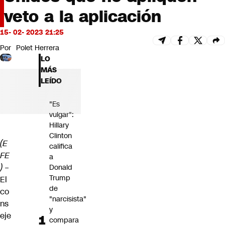
Futuro 360
veto a la aplicación
Opinión
15- 02- 2023 21:25
Por
Polet Herrera
LO
MÁS
LEÍDO
"Es
vulgar":
Hillary
Clinton
(E
califica
FE
a
)
–
Donald
Trump
El
de
co
"narcisista"
ns
y
eje
compara