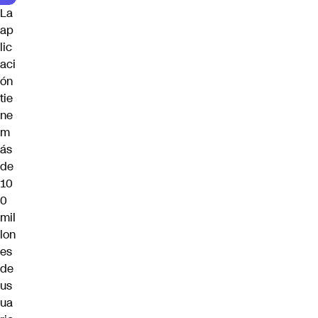
La
ap
lic
aci
ón
tie
ne
m
ás
de
10
0
mil
lon
es
de
us
ua