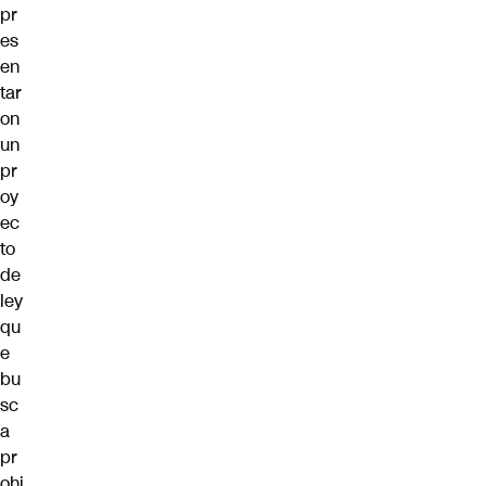
pr
es
en
tar
on
un
pr
oy
ec
to
de
ley
qu
e
bu
sc
a
pr
ohi