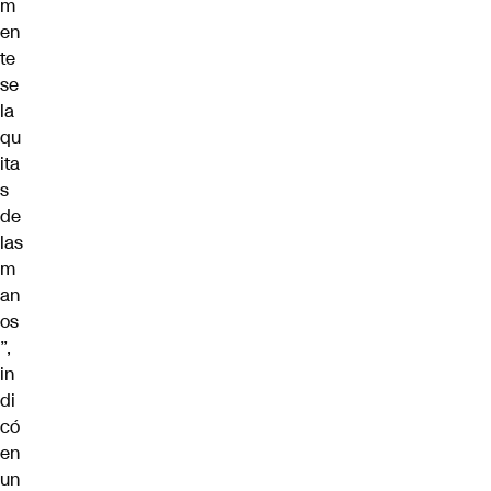
m
en
te
se
la
qu
ita
s
de
las
m
an
os
”,
in
di
có
en
un