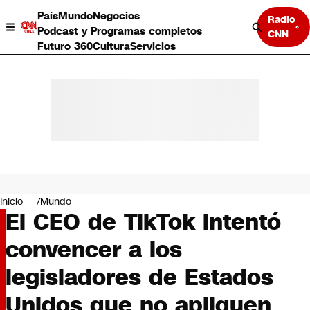
País
Mundo
Negocios
Radio
Podcast y Programas completos
CNN
Futuro 360
Cultura
Servicios
País
Mundo
Negocios
Inicio
Mundo
El CEO de TikTok intentó
Deportes
Programas completos
convencer a los
Cultura
Servicios
legisladores de Estados
Bits
CNN Data
Unidos que no apliquen
CNN tiempo