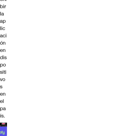
bir
la
ap
lic
aci
ón
en
dis
po
siti
vo
s
en
el
pa
ís.