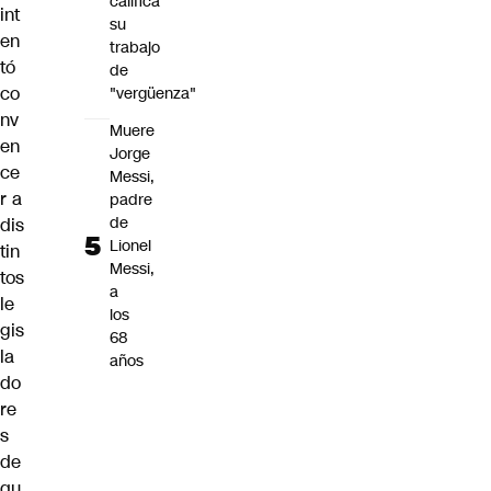
califica
int
su
en
trabajo
tó
de
co
"vergüenza"
nv
Muere
en
Jorge
ce
Messi,
r a
padre
de
dis
Lionel
tin
Messi,
tos
a
le
los
gis
68
la
años
do
re
s
de
qu