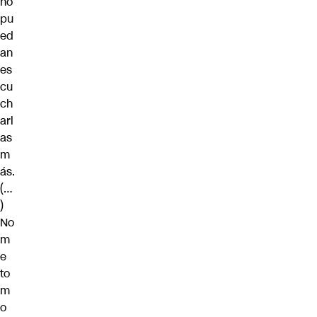
no
pu
ed
an
es
cu
ch
arl
as
m
ás.
(…
)
No
m
e
to
m
o