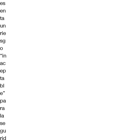
es
en
ta
un
rie
sg
o
“in
ac
ep
ta
bl
e”
pa
ra
la
se
gu
rid