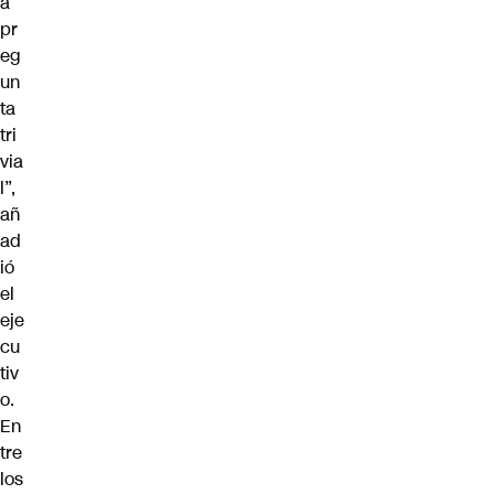
a
pr
eg
un
ta
tri
via
l”,
añ
ad
ió
el
eje
cu
tiv
o.
En
tre
los