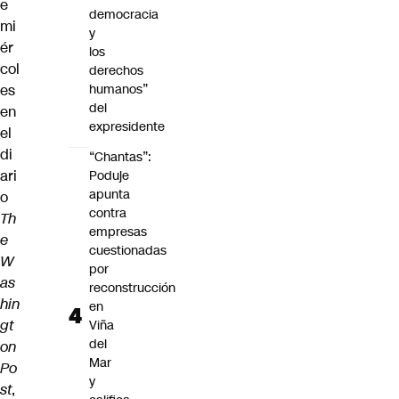
e
democracia
mi
y
ér
los
col
derechos
humanos”
es
del
en
expresidente
el
di
“Chantas”:
ari
Poduje
apunta
o
contra
Th
empresas
e
cuestionadas
W
por
as
reconstrucción
hin
en
gt
Viña
del
on
Mar
Po
y
st
,