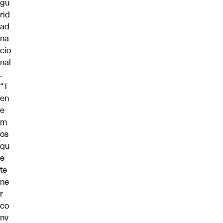
gu
rid
ad
na
cio
nal
.
“T
en
e
m
os
qu
e
te
ne
r
co
nv