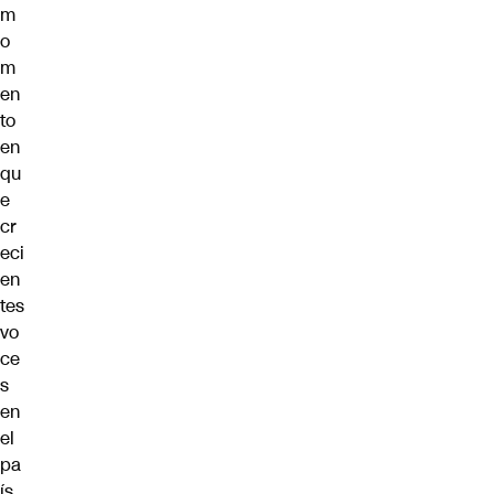
m
o
m
en
to
en
qu
e
cr
eci
en
tes
vo
ce
s
en
el
pa
ís