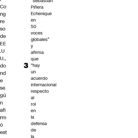
“Sebastián
Co
Piñera
Echenique
ng
en
re
50
so
voces
de
globales”
EE
y
.U
afirma
U.,
que
“hay
do
un
nd
acuerdo
e
internacional
se
respecto
gú
al
n
rol
afi
en
la
rm
defensa
ó
de
est
la