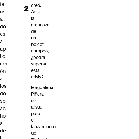
fe
creó.
ns
Ante
la
a
amenaza
de
de
es
un
a
boicot
ap
europeo,
lic
¿podrá
aci
superar
esta
ón
crisis?
a
los
Magdalena
de
Piñera
se
sp
alista
ac
para
ho
el
s
lanzamiento
de
de
l